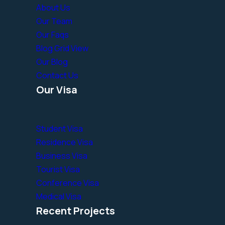
About Us
Our Team
Our Faqs
Blog Grid View
Our Blog
Contact Us
Our Visa
Student Visa
Residence Visa
Business Visa
Tourist Visa
Conference Visa
Medical Visa
Recent Projects