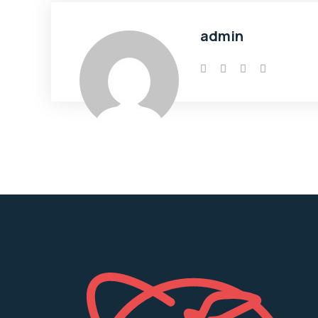
admin