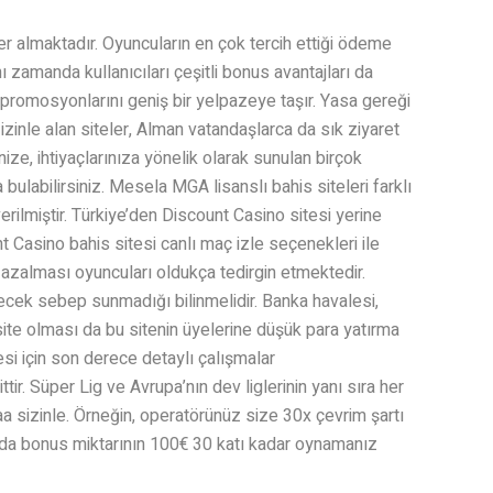
er almaktadır. Oyuncuların en çok tercih ettiği ödeme
nı zamanda kullanıcıları çeşitli bonus avantajları da
 promosyonlarını geniş bir yelpazeye taşır. Yasa gereği
izinle alan siteler, Alman vatandaşlarca da sık ziyaret
nize, ihtiyaçlarınıza yönelik olarak sunulan birçok
bulabilirsiniz. Mesela MGA lisanslı bahis siteleri farklı
ilmiştir. Türkiye’den Discount Casino sitesi yerine
t Casino bahis sitesi canlı maç izle seçenekleri ile
n azalması oyuncuları oldukça tedirgin etmektedir.
recek sebep sunmadığı bilinmelidir. Banka havalesi,
site olması da bu sitenin üyelerine düşük para yatırma
esi için son derece detaylı çalışmalar
ir. Süper Lig ve Avrupa’nın dev liglerinin yanı sıra her
a sizinle. Örneğin, operatörünüz size 30x çevrim şartı
unda bonus miktarının 100€ 30 katı kadar oynamanız