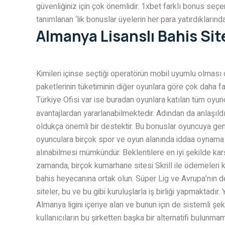
güvenliğiniz için çok önemlidir. 1xbet farklı bonus se
tanımlanan ‘lik bonuslar üyelerin her para yatırdıklarında 
Almanya Lisanslı Bahis Site
Kimileri içinse seçtiği operatörün mobil uyumlu olması
paketlerinin tüketiminin diğer oyunlara göre çok daha faz
Türkiye Ofisi var ise buradan oyunlara katılan tüm oyu
avantajlardan yararlanabilmektedir. Adından da anlaşıldı
oldukça önemli bir destektir. Bu bonuslar oyuncuya genel
oyunculara birçok spor ve oyun alanında iddaa oynama 
alınabilmesi mümkündür. Beklentilere en iyi şekilde kar
zamanda, birçok kumarhane sitesi Skrill ile ödemeleri k
bahis heyecanına ortak olun. Süper Lig ve Avrupa’nın de
siteler, bu ve bu gibi kuruluşlarla iş birliği yapmaktadı
Almanya ligini içeriye alan ve bunun için de sistemli şe
kullanıcıların bu şirketten başka bir alternatifi bulunma