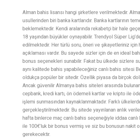
Alman bahis lisansı hangi şirketlere verilmektedir. Alm
usullerinden biri banka kartlarıdır. Banka kartlarının tem
beklemektedir. Kendi aralarında rekabetçi bir hale geçe
18 yaşından büyükler oynayabilir. Trendyol Süper Lig’de 
edilmektedir. Her türlü soru, öneri ve şikayetleriniz için
açıklaması vardır. Bu sayede sizler için de en ideal bah
bonus seçenekleri sunabilir. Fakat bu ülkede sizlere s
aynı kalitede bahis yapabileceğiniz canlı bahis sitesi B
oldukça popüler bir sitedir. Özellik piyasa da birçok do
Ancak güvenilir Almanya bahis siteleri arasında bulunan
cepbank, kredi kartı, ön ödemeli kartlar ve kripto ile 
işlemi sunmasından kaynaklanmaktadır. Farklı ülkelerde k
gerçekleştirilmektedir. Bu sitede yayınlanan anlık verile
hafta binlerce maç canlı bahis seçeneğiyle iddaa canlı
ile 100€’luk bir bonus vermiş ve siz bu bonusun nakit 
gerekecektir.