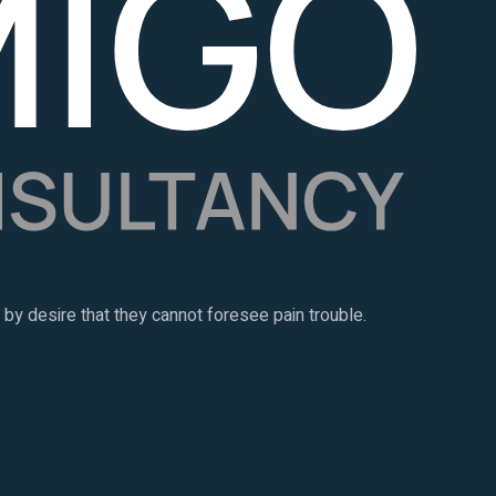
y desire that they cannot foresee pain trouble.