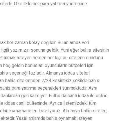
itedir. Özellikle her para yatırma yöntemine
mak her zaman kolay değildir. Bu anlamda veri
ilgili yazımızın sonuna geldik. Yani eğer bahis sitesinin
et almak isteyen hemen her kişi bu sitelerin sunduğu
en hoş geldin bonusları oyuncuların bütçeleri için
bahis seçeneği fazladır. Almanya iddaa siteleri
 bahis sitelerinden 7/24 kesintisiz şekilde bahis
r bahis para yatırma seçenekleri sunmaktadır. Aynı
anlardan geri kalmıyor. Futbolda canlı iddaa ile online
le iddaa canlı bülteninde. Ayrıca listemizdeki tüm
p olan kumarhaneleri listeliyoruz. Almanya bahis siteleri,
çermektedir. Yasal anlamda bahis oynamak isteyen