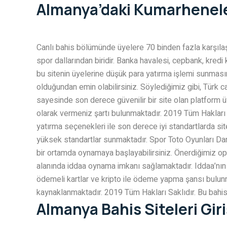
Almanya’daki Kumarheneler
Canlı bahis bölümünde üyelere 70 binden fazla karşılaş
spor dallarından biridir. Banka havalesi, cepbank, kredi
bu sitenin üyelerine düşük para yatırma işlemi sunması
olduğundan emin olabilirsiniz. Söylediğimiz gibi, Türk ca
sayesinde son derece güvenilir bir site olan platform ü
olarak vermeniz şartı bulunmaktadır. 2019 Tüm Hakları Sa
yatırma seçenekleri ile son derece iyi standartlarda si
yüksek standartlar sunmaktadır. Spor Toto Oyunları Da
bir ortamda oynamaya başlayabilirsiniz. Önerdiğimiz ope
alanında iddaa oynama imkanı sağlamaktadır. Iddaa’nın ca
ödemeli kartlar ve kripto ile ödeme yapma şansı bulunm
kaynaklanmaktadır. 2019 Tüm Hakları Saklıdır. Bu bahis 
Almanya Bahis Siteleri Gir