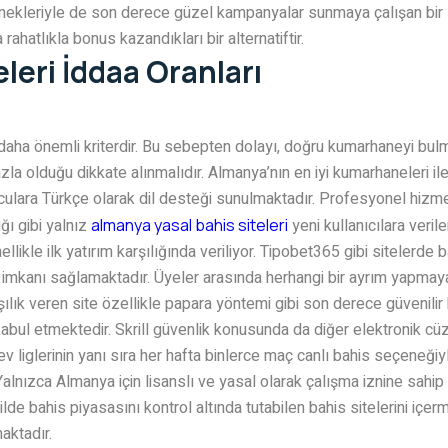
çenekleriyle de son derece güzel kampanyalar sunmaya çalışan bir s
rahatlıkla bonus kazandıkları bir alternatiftir.
leri İddaa Oranları
 daha önemli kriterdir. Bu sebepten dolayı, doğru kumarhaneyi bul
la olduğu dikkate alınmalıdır. Almanya’nın en iyi kumarhaneleri ile 
nculara Türkçe olarak dil desteği sunulmaktadır. Profesyonel hizm
ğı gibi yalnız
almanya yasal bahis siteleri
yeni kullanıcılara veril
likle ilk yatırım karşılığında veriliyor. Tipobet365 gibi sitelerde 
imkanı sağlamaktadır. Üyeler arasında herhangi bir ayrım yapmayan
şılık veren site özellikle papara yöntemi gibi son derece güvenili
abul etmektedir. Skrill güvenlik konusunda da diğer elektronik cüzd
v liglerinin yanı sıra her hafta binlerce maç canlı bahis seçeneğiy
r. Yalnızca Almanya için lisanslı ve yasal olarak çalışma iznine sahi
kilde bahis piyasasını kontrol altında tutabilen bahis sitelerini i
maktadır.