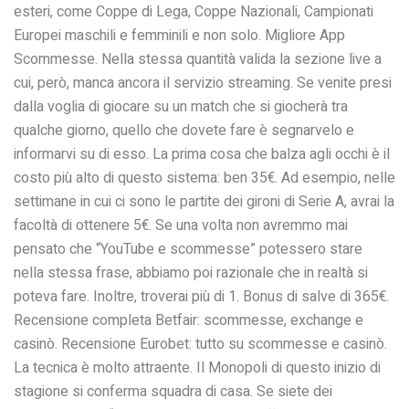
esteri, come Coppe di Lega, Coppe Nazionali, Campionati
Europei maschili e femminili e non solo. Migliore App
Scommesse. Nella stessa quantità valida la sezione live a
cui, però, manca ancora il servizio streaming. Se venite presi
dalla voglia di giocare su un match che si giocherà tra
qualche giorno, quello che dovete fare è segnarvelo e
informarvi su di esso. La prima cosa che balza agli occhi è il
costo più alto di questo sistema: ben 35€. Ad esempio, nelle
settimane in cui ci sono le partite dei gironi di Serie A, avrai la
facoltà di ottenere 5€. Se una volta non avremmo mai
pensato che “YouTube e scommesse” potessero stare
nella stessa frase, abbiamo poi razionale che in realtà si
poteva fare. Inoltre, troverai più di 1. Bonus di salve di 365€.
Recensione completa Betfair: scommesse, exchange e
casinò. Recensione Eurobet: tutto su scommesse e casinò.
La tecnica è molto attraente. Il Monopoli di questo inizio di
stagione si conferma squadra di casa. Se siete dei