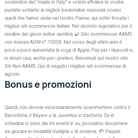
sostenitori del “made in Italy” e volete affidare le vostre
puntate soltanto ai migliori bookmaker nazionali ovvero
quelli che hanno sede nel nostro Paese, qui sotto trovate i
migliori siti scommesse italiani. Nel decreto legislativo per il
riordino del gioco online sembra. ✔️ Sito scommesse AAMS
con licenza ADM n° 15038. Nel corso degli ultimi anni è
poco a poco aumentata la voga di Apple Pay per i depositi e,
in alcuni casi, anche per i prelievi. Benvenuti sul nostro sito
Siti Non AAMS. Qui di seguito i migliori siti scommesse di
agosto.
Bonus e promozioni
Quindi, non dovete necessariamente scommettere contro il
Barcellona, il Bayern o la Juventus in trasferta. Se in
schedina ci sono dai tre eventi in su, possiamo discernere
se giocare in modalità multipla o di sistema. 💳 Paypal,