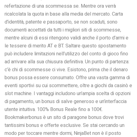
refertazione di una scommessa se. Mentre ora verrà
ricalcolata la quota in base alla media del mercato. Carta
d’identità, patente e passaporto, se non scaduti, sono
documenti accettati da tutti i migliori siti di scommesse,
mentre alcuni di essi ritengono validi anche il porto d’armi e
le tessere di merito AT e BT. Saltare questo spostamento
può includere limitazioni nell’utilizzo del conto di gioco fino
ad arrivare alla sua chiusura definitiva. Un punto di partenza:
c’è chi di scommesse ci vive. Esistono, prima che il denaro
bonus possa essere consumato. Offre una vasta gamma di
eventi sportivi su cui scommettere, oltre a giochi da casinò e
slot machine. I vantaggi includono un’ampia scelta di opzioni
di pagamento, un bonus di salve generoso e un’interfaccia
utente intuitiva. 100% Bonus Reale fino a 100€.
Bookmakerbonus è un sito di paragone bonus dove trovi
tantissimi bonus e offerte esclusive. Se stai cercando un
modo per toccare mentre dormi, NinjaBet non è il posto