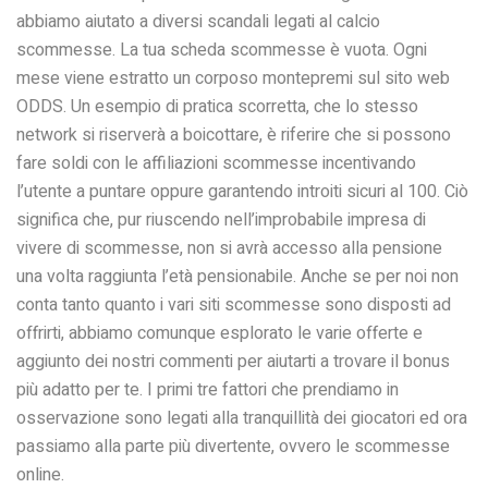
abbiamo aiutato a diversi scandali legati al calcio
scommesse. La tua scheda scommesse è vuota. Ogni
mese viene estratto un corposo montepremi sul sito web
ODDS. Un esempio di pratica scorretta, che lo stesso
network si riserverà a boicottare, è riferire che si possono
fare soldi con le affiliazioni scommesse incentivando
l’utente a puntare oppure garantendo introiti sicuri al 100. Ciò
significa che, pur riuscendo nell’improbabile impresa di
vivere di scommesse, non si avrà accesso alla pensione
una volta raggiunta l’età pensionabile. Anche se per noi non
conta tanto quanto i vari siti scommesse sono disposti ad
offrirti, abbiamo comunque esplorato le varie offerte e
aggiunto dei nostri commenti per aiutarti a trovare il bonus
più adatto per te. I primi tre fattori che prendiamo in
osservazione sono legati alla tranquillità dei giocatori ed ora
passiamo alla parte più divertente, ovvero le scommesse
online.