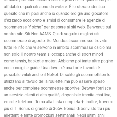
stranieri possono evidenziarsi migliori di altri, quali sono più
affidabili e quali siti sono da evitare. È lo stesso identico
quesito che mi posi anche io quando ero già uno giocatore
d’azzardo accalorato e smisi di consumare le agenzie di
scommesse “fisiche” per passare ai siti web. Benvenuti sul
nostro sito Siti Non AAMS. Qui di seguito i migliori siti
scommesse di agosto. Su Mondositiscommesse trovate
tutte le info che vi servono in ambito scommesse calcio ma
non solo: il nostro team si occupa anche di sport minori
come tennis, basket e motori. Abbiamo poi tante altre pagine
con consigli e guide. Una dove c’è una forte favorita è
possibile valuti anche il NoGol. Di solito gli scommettitori lo
utilizzano al tavolo della roulette, ma può essere speso
anche per compiere scommesse sportive. Betway fornisce
un servizio clienti di alta qualità, disponibile tramite chat live,
email e telefono. Torna alla Lista completa ⬆️. Inoltre, troverai
più di 1. Bonus di gradito di 365€. Bonus di benvisto tra i più
allettanti e tante promozioni settimanali. Negli ultimi anni