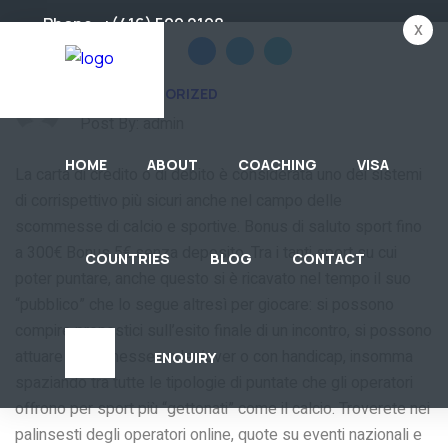
Phone:
+(416) 509 2198
x
Follow On
UNCATEGORIZED
Post By: admin
HOME
ABOUT
COACHING
VISA
La carta di credito o di debito è considerata uno dei sistemi
di corrispettivo più sicuri anche nel campo delle
scommesse di calcio e sportive. Bonus di saluto sport fino
a 300€ Bonus 5€ senza deposito. Tra i tanti sport su cui
COUNTRIES
BLOG
CONTACT
poter puntare, anche questo si è ricavato nel tempo il suo
“pubblico” che lo segue altresì per giocare: si possono
compire pronostici sull’esito finale di un incontro, si possono
attuare scommesse under/over o con handicap, insomma
ENQUIRY
spaziando tra tutte le tipologie di puntate che gli operatori
offrono per sport più “gettonati” come il calcio. Troverete nei
palinsesti degli operatori online, quote su eventi nazionali e