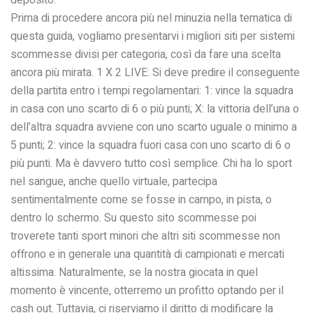
deposito.
Prima di procedere ancora più nel minuzia nella tematica di
questa guida, vogliamo presentarvi i migliori siti per sistemi
scommesse divisi per categoria, così da fare una scelta
ancora più mirata. 1 X 2 LIVE: Si deve predire il conseguente
della partita entro i tempi regolamentari: 1: vince la squadra
in casa con uno scarto di 6 o più punti; X: la vittoria dell’una o
dell’altra squadra avviene con uno scarto uguale o minimo a
5 punti; 2: vince la squadra fuori casa con uno scarto di 6 o
più punti. Ma è davvero tutto così semplice. Chi ha lo sport
nel sangue, anche quello virtuale, partecipa
sentimentalmente come se fosse in campo, in pista, o
dentro lo schermo. Su questo sito scommesse poi
troverete tanti sport minori che altri siti scommesse non
offrono e in generale una quantità di campionati e mercati
altissima. Naturalmente, se la nostra giocata in quel
momento è vincente, otterremo un profitto optando per il
cash out. Tuttavia, ci riserviamo il diritto di modificare la