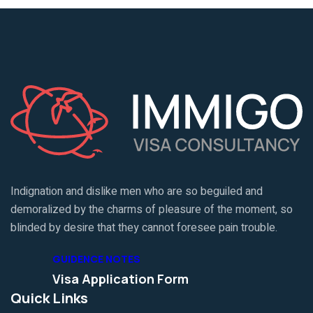
Indignation and dislike men who are so beguiled and
demoralized by the charms of pleasure of the moment, so
blinded by desire that they cannot foresee pain trouble.
GUIDENCE NOTES
Visa Application Form
Quick Links