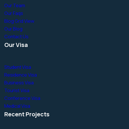
Our Team
Our Faqs
Blog Grid View
Our Blog
Contact Us
Our Visa
Student Visa
Residence Visa
Business Visa
Tourist Visa
Conference Visa
Medical Visa
Recent Projects