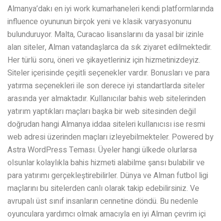
Almanya’dakı en iyi work kumarhaneleri kendi platformlarında
influence oyununun birçok yeni ve klasik varyasyonunu
bulunduruyor. Malta, Curacao lisanslarını da yasal bir izinle
alan siteler, Alman vatandaşlarca da sık ziyaret edilmektedir.
Her türlü soru, öneri ve şikayetleriniz için hizmetinizdeyiz.
Siteler içerisinde çeşitli seçenekler vardır. Bonusları ve para
yatırma seçenekleri ile son derece iyi standartlarda siteler
arasında yer almaktadır. Kullanıcılar bahis web sitelerinden
yatırım yaptıkları maçları başka bir web sitesinden değil
doğrudan hangi Almanya iddaa siteleri kullanıcısı ise resmi
web adresi üzerinden maçları izleyebilmekteler. Powered by
Astra WordPress Teması. Üyeler hangi ülkede olurlarsa
olsunlar kolaylıkla bahis hizmeti alabilme şansı bulabilir ve
para yatırımı gerçekleştirebilirler. Dünya ve Alman futbol ligi
maçlarını bu sitelerden canlı olarak takip edebilirsiniz. Ve
avrupalı üst sınıf insanların cennetine döndü. Bu nedenle
oyunculara yardımcı olmak amacıyla en iyi Alman çevrim içi