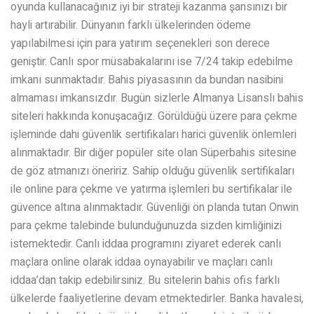
oyunda kullanacağınız iyi bir strateji kazanma şansınızı bir
hayli artırabilir. Dünyanın farklı ülkelerinden ödeme
yapılabilmesi için para yatırım seçenekleri son derece
geniştir. Canlı spor müsabakalarını ise 7/24 takip edebilme
imkanı sunmaktadır. Bahis piyasasının da bundan nasibini
almaması imkansızdır. Bugün sizlerle Almanya Lisanslı bahis
siteleri hakkında konuşacağız. Görüldüğü üzere para çekme
işleminde dahi güvenlik sertifikaları harici güvenlik önlemleri
alınmaktadır. Bir diğer popüler site olan Süperbahis sitesine
de göz atmanızı öneririz. Sahip olduğu güvenlik sertifikaları
ile online para çekme ve yatırma işlemleri bu sertifikalar ile
güvence altına alınmaktadır. Güvenliği ön planda tutan Onwin
para çekme talebinde bulunduğunuzda sizden kimliğinizi
istemektedir. Canlı iddaa programını ziyaret ederek canlı
maçlara online olarak iddaa oynayabilir ve maçları canlı
iddaa’dan takip edebilirsiniz. Bu sitelerin bahis ofis farklı
ülkelerde faaliyetlerine devam etmektedirler. Banka havalesi,