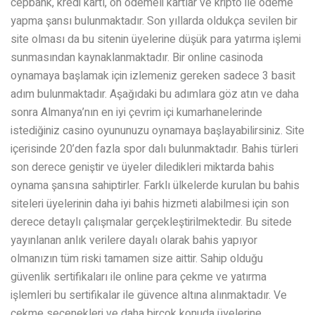
cepbank, kredi kartı, ön ödemeli kartlar ve kripto ile ödeme
yapma şansı bulunmaktadır. Son yıllarda oldukça sevilen bir
site olması da bu sitenin üyelerine düşük para yatırma işlemi
sunmasından kaynaklanmaktadır. Bir online casinoda
oynamaya başlamak için izlemeniz gereken sadece 3 basit
adım bulunmaktadır. Aşağıdaki bu adımlara göz atın ve daha
sonra Almanya’nın en iyi çevrim içi kumarhanelerinde
istediğiniz casino oyununuzu oynamaya başlayabilirsiniz. Site
içerisinde 20’den fazla spor dalı bulunmaktadır. Bahis türleri
son derece geniştir ve üyeler diledikleri miktarda bahis
oynama şansına sahiptirler. Farklı ülkelerde kurulan bu bahis
siteleri üyelerinin daha iyi bahis hizmeti alabilmesi için son
derece detaylı çalışmalar gerçekleştirilmektedir. Bu sitede
yayınlanan anlık verilere dayalı olarak bahis yapıyor
olmanızın tüm riski tamamen size aittir. Sahip olduğu
güvenlik sertifikaları ile online para çekme ve yatırma
işlemleri bu sertifikalar ile güvence altına alınmaktadır. Ve
çekme seçenekleri ve daha birçok konuda üyelerine