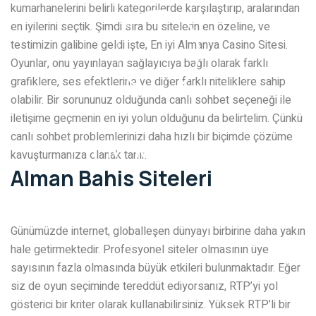
kumarhanelerini belirli kategorilerde karşılaştırıp, aralarından
en iyilerini seçtik. Şimdi sıra bu sitelerin en özeline, ve
testimizin galibine geldi işte, En iyi Almanya Casino Sitesi.
Oyunlar, onu yayınlayan sağlayıcıya bağlı olarak farklı
grafiklere, ses efektlerine ve diğer farklı niteliklere sahip
olabilir. Bir sorununuz olduğunda canlı sohbet seçeneği ile
iletişime geçmenin en iyi yolun olduğunu da belirtelim. Çünkü
canlı sohbet problemlerinizi daha hızlı bir biçimde çözüme
I
M
M
I
G
O
kavuşturmanıza olanak tanır.
Alman Bahis Siteleri
Günümüzde internet, globalleşen dünyayı birbirine daha yakın
hale getirmektedir. Profesyonel siteler olmasının üye
sayısının fazla olmasında büyük etkileri bulunmaktadır. Eğer
siz de oyun seçiminde tereddüt ediyorsanız, RTP’yi yol
gösterici bir kriter olarak kullanabilirsiniz. Yüksek RTP’li bir