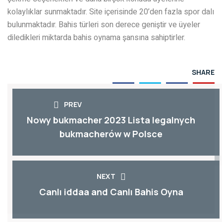
kolaylıklar sunmaktadır. Site içerisinde 20’den fazla spor dalı
bulunmaktadır. Bahis türleri son derece geniştir ve üyeler
diledikleri miktarda bahis oynama şansına sahiptirler.
SHARE
PREV
Nowy bukmacher 2023 Lista legalnych
bukmacherów w Polsce
NEXT
Canlı iddaa and Canlı Bahis Oyna