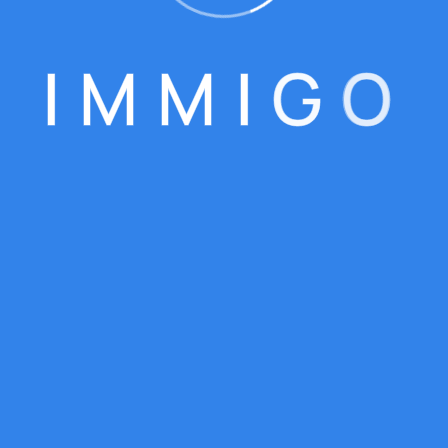
I
M
M
I
G
O
ur étranger éprouvé, jouissant d’une solide réputation et d’une lic
sans frais cachés. Certaines plateformes personnalisent via IA, en 
les retraits dans un délai similaire. Mais ce n’est pas tout : le
e bienvenue sur les paris sportifs crédité en cash si votre prem
nsable 18+, selon la réglementation de votre pays. Les jeux de 
s très élevés pour une mise faible. ” Le joueur qui fréquente un op
 des inconvénients qui peuvent transformer complètement votre 
ligne pour le programme de fidélité
llonger le processus, les transferts prenant parfois plusieurs jo
 Soit une attente interminable. Le site dispose de plus de 3000
, Tiki Tumble, Fruits, des jeux de table, mais aussi du casino en
nce et limiter les coûts opérationnels. Ses différentes offres de