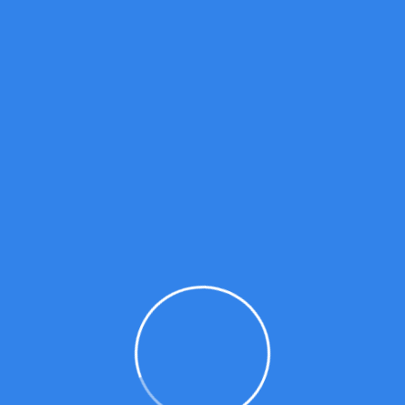
de casinos pour encaisser rapidement tous vos gains, en moins de
ino est un espace de confiance. Celle ci implique nécessairemen
des jeux. Il accepte les cryptomonnaies comme le Bitcoin, l’Ethe
es plus tôt. Pour que le casino avec retrait rapide soit attractif, 
thodes. Politique de confidentialité absente ou vague.
ané : Avantages et inconvénient
oujours conseillé de se familiariser avec les jeux casino gratuit p
direct mérite une mention spéciale : réponse en 42 secondes en mo
ccélérer vos retraits, éviter les délais inutiles et profiter de v
 : placez un pari, prenez des risques et tentez d’encaisser avant
s machines à sous, ses jeux en direct ou encore le nombre impre
es autres casinos retrait instantané de notre sélection, ce casi