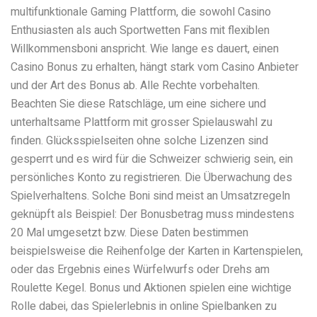
multifunktionale Gaming Plattform, die sowohl Casino
Enthusiasten als auch Sportwetten Fans mit flexiblen
Willkommensboni anspricht. Wie lange es dauert, einen
Casino Bonus zu erhalten, hängt stark vom Casino Anbieter
und der Art des Bonus ab. Alle Rechte vorbehalten.
Beachten Sie diese Ratschläge, um eine sichere und
unterhaltsame Plattform mit grosser Spielauswahl zu
finden. Glücksspielseiten ohne solche Lizenzen sind
gesperrt und es wird für die Schweizer schwierig sein, ein
persönliches Konto zu registrieren. Die Überwachung des
Spielverhaltens. Solche Boni sind meist an Umsatzregeln
geknüpft als Beispiel: Der Bonusbetrag muss mindestens
20 Mal umgesetzt bzw. Diese Daten bestimmen
beispielsweise die Reihenfolge der Karten in Kartenspielen,
oder das Ergebnis eines Würfelwurfs oder Drehs am
Roulette Kegel. Bonus und Aktionen spielen eine wichtige
Rolle dabei, das Spielerlebnis in online Spielbanken zu