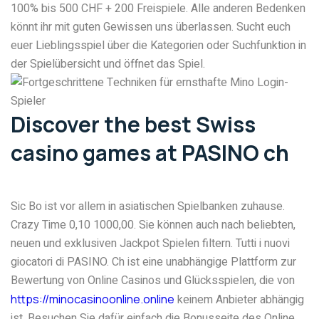
100% bis 500 CHF + 200 Freispiele. Alle anderen Bedenken
könnt ihr mit guten Gewissen uns überlassen. Sucht euch
euer Lieblingsspiel über die Kategorien oder Suchfunktion in
der Spielübersicht und öffnet das Spiel.
Discover the best Swiss
casino games at PASINO ch
Sic Bo ist vor allem in asiatischen Spielbanken zuhause.
Crazy Time 0,10 1000,00. Sie können auch nach beliebten,
neuen und exklusiven Jackpot Spielen filtern. Tutti i nuovi
giocatori di PASINO. Ch ist eine unabhängige Plattform zur
Bewertung von Online Casinos und Glücksspielen, die von
https://minocasinoonline.online
keinem Anbieter abhängig
ist. Besuchen Sie dafür einfach die Bonusseite des Online