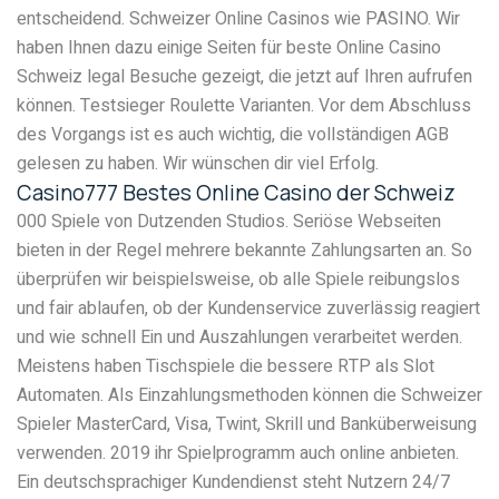
entscheidend. Schweizer Online Casinos wie PASINO. Wir
haben Ihnen dazu einige Seiten für beste Online Casino
Schweiz legal Besuche gezeigt, die jetzt auf Ihren aufrufen
können. Testsieger Roulette Varianten. Vor dem Abschluss
des Vorgangs ist es auch wichtig, die vollständigen AGB
gelesen zu haben. Wir wünschen dir viel Erfolg.
Casino777 Bestes Online Casino der Schweiz
000 Spiele von Dutzenden Studios. Seriöse Webseiten
bieten in der Regel mehrere bekannte Zahlungsarten an. So
überprüfen wir beispielsweise, ob alle Spiele reibungslos
und fair ablaufen, ob der Kundenservice zuverlässig reagiert
und wie schnell Ein und Auszahlungen verarbeitet werden.
Meistens haben Tischspiele die bessere RTP als Slot
Automaten. Als Einzahlungsmethoden können die Schweizer
Spieler MasterCard, Visa, Twint, Skrill und Banküberweisung
verwenden. 2019 ihr Spielprogramm auch online anbieten.
Ein deutschsprachiger Kundendienst steht Nutzern 24/7