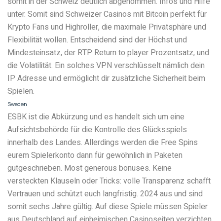
somit in der Schweiz deutlich abgenommen. Infos und Hilfe
unter. Somit sind Schweizer Casinos mit Bitcoin perfekt für
Krypto Fans und Highroller, die maximale Privatsphäre und
Flexibilität wollen. Entscheidend sind der Höchst und
Mindesteinsatz, der RTP Return to player Prozentsatz, und
die Volatilität. Ein solches VPN verschlüsselt nämlich dein
IP Adresse und ermöglicht dir zusätzliche Sicherheit beim
Spielen.
Sweden
ESBK ist die Abkürzung und es handelt sich um eine
Aufsichtsbehörde für die Kontrolle des Glücksspiels
innerhalb des Landes. Allerdings werden die Free Spins
eurem Spielerkonto dann für gewöhnlich in Paketen
gutgeschrieben. Most generous bonuses. Keine
versteckten Klauseln oder Tricks: volle Transparenz schafft
Vertrauen und schützt euch langfristig. 2024 aus und sind
somit sechs Jahre gültig. Auf diese Spiele müssen Spieler
aus Deutschland auf einheimischen Casinoseiten verzichten.