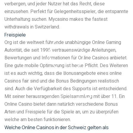
verbergen, und jeder Nutzer hat das Recht, diese
einzusehen. Perfekt für Gelegenheitsspieler, die entspannte
Unterhaltung suchen. Mycasino makes the fastest
withdrawals in Switzerland.
Freispiele
Org ist die weltweit führende unabhängige Online Gaming
Autorität, die seit 1995 vertrauenswürdige Anleitungen,
Bewertungen und Informationen für Online Casinos anbietet.
Eine gute mobile Optimierung ist heute Pflicht. Des Weiteren
ist es auch wichtig, dass die Bonusangebote eines online
Casinos fair sind und die Bonus Bedingungen realistisch
sind. Auch die Verfügbarkeit des Supports ist entscheidend.
I
M
M
I
G
O
Mit seiner herausragenden Spielsammlung mit über 11. Ein
Online Casino bietet dann natürlich verschiedene Bonus
Arten und Freispiele für die Spiele an, um zu überprüfen
welche am besten funktionieren.
Welche Online Casinos in der Schweiz gelten als