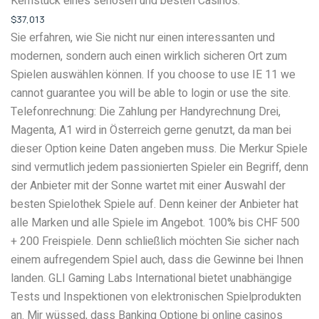
Kernstück eines seriösen und besten Casinos.
$37,013
Sie erfahren, wie Sie nicht nur einen interessanten und
modernen, sondern auch einen wirklich sicheren Ort zum
Spielen auswählen können. If you choose to use IE 11 we
cannot guarantee you will be able to login or use the site.
Telefonrechnung: Die Zahlung per Handyrechnung Drei,
Magenta, A1 wird in Österreich gerne genutzt, da man bei
dieser Option keine Daten angeben muss. Die Merkur Spiele
sind vermutlich jedem passionierten Spieler ein Begriff, denn
der Anbieter mit der Sonne wartet mit einer Auswahl der
besten Spielothek Spiele auf. Denn keiner der Anbieter hat
alle Marken und alle Spiele im Angebot. 100% bis CHF 500
+ 200 Freispiele. Denn schließlich möchten Sie sicher nach
einem aufregendem Spiel auch, dass die Gewinne bei Ihnen
landen. GLI Gaming Labs International bietet unabhängige
Tests und Inspektionen von elektronischen Spielprodukten
an. Mir wüssed, dass Banking Optione bi online casinos