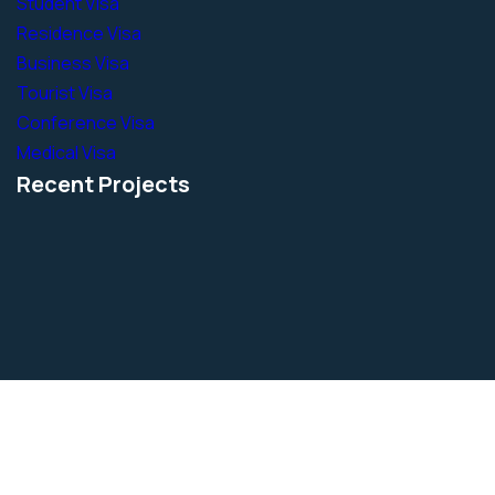
Student Visa
Residence Visa
Business Visa
Tourist Visa
Conference Visa
Medical Visa
Recent Projects
© 2022
Immigo
. All Rights Reserved.