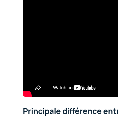
Principale différence ent