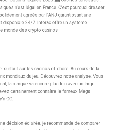
iques n’est légal en France. C’est pourquoi dresser
me solidement agréée par l’ANJ garantissant une
nt disponible 24/7. Interac offre un système
 le monde des crypto casinos.
te, surtout sur les casinos offshore. Au cours de la
 Prix mondiaux du jeu. Découvrez notre analyse. Vous
nal, la marque va encore plus loin avec un large
 devez certainement connaître le fameux Mega
y’n GO.
r une décision éclairée, je recommande de comparer