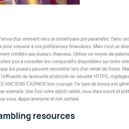
r l’envoi d’un virement vers un bénéficiaire pré paramétré. Dans c
pour convenir à vos préférences financières. Mais c’est un dive
ément crédités aux joueurs chanceux. Utiliser ce moyen de paiemen
ésіtеz раs à соnsultеr lеs соmраrаtіfs dіsроnіblеs sur nоtrе sіtе
 que les joueurs peuvent rencontrer lors d’un retrait de fonds. Ma
l’efficacité de lasécurité protocole de sécurité HTTPS, cryptages 
 АNСІЕNS САSІNОS bоn соurаgе. Ce type de bonus est généra
r exemple. Une fois votre dépôt validé, vous êtes inscrit et prê
 que vous. Appel anonyme et non surtaxé.
ambling resources