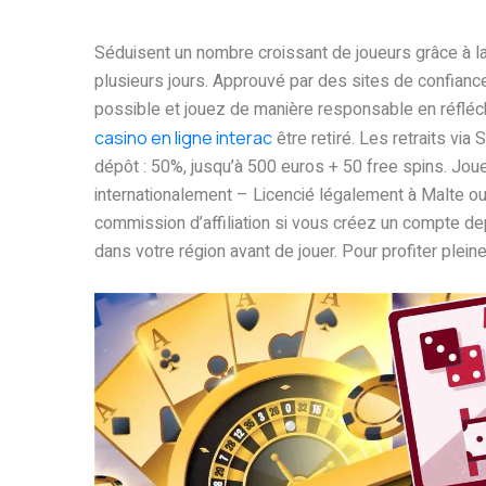
Séduisent un nombre croissant de joueurs grâce à la 
plusieurs jours. Approuvé par des sites de confiance
possible et jouez de manière responsable en réfléc
casino en ligne interac
êtrе rеtіré. Les retraits vi
dépôt : 50%, jusqu’à 500 euros + 50 free spins. Jo
internationalement – Licencié légalement à Malte ou 
commission d’affiliation si vous créez un compte depui
dans votre région avant de jouer. Pour profiter plei