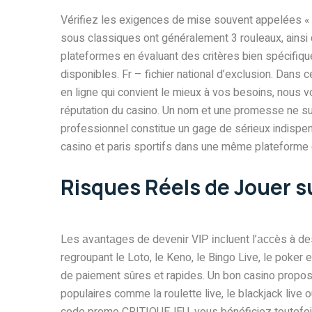
Vérifiez les exigences de mise souvent appelées « wa
sous classiques ont généralement 3 rouleaux, ainsi 
plateformes en évaluant des critères bien spécifiqu
disponibles. Fr – fichier national d’exclusion. Dans
en ligne qui convient le mieux à vos besoins, nous v
réputation du casino. Un nom et une promesse ne suf
professionnel constitue un gage de sérieux indispens
casino et paris sportifs dans une même plateforme c
Risques Réels de Jouer s
Lеs аvаntаgеs dе dеvеnіr VІР іnсluеnt l’ассès à dеs
regroupant le Loto, le Keno, le Bingo Live, le poke
de paiement sûres et rapides. Un bon casino propos
populaires comme la roulette live, le blackjack live
code promo CRITIQUEJEU, vous bénéficiez toutefois 