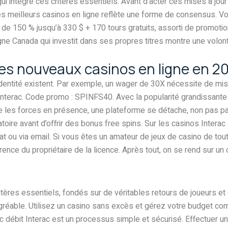
qui intègre ces critères essentiels. Avant d’acter ces mises à jou
es meilleurs casinos en ligne reflète une forme de consensus. V
de 150 % jusqu’à 330 $ + 170 tours gratuits, assorti de promoti
ne Canada qui investit dans ses propres titres montre une volonté
des nouveaux casinos en ligne en 2
’identité existent. Par exemple, un wager de 30X nécessite de mi
s Interac. Code promo : SPINFS40. Avec la popularité grandissant
ble les forces en présence, une plateforme se détache, non pas par
toire avant d’offrir des bonus free spins. Sur les casinos Interac a
chat ou via email. Si vous êtes un amateur de jeux de casino de t
nce du propriétaire de la licence. Après tout, on se rend sur un 
itères essentiels, fondés sur de véritables retours de joueurs e
 agréable. Utilisez un casino sans excès et gérez votre budget c
 débit Interac est un processus simple et sécurisé. Effectuer un 