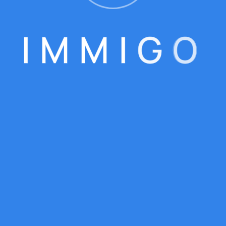
ens joueurs.
I
M
M
I
G
O
st rapide et peu contraignante. Vous avez généralement quelques 
mmunauté de joueurs qui souhaitent s’inscrire sur le argent réel c
nus de bienvenue et de nombreuses promotions. À quoi jouer pour
d’un cashback de 15 % jusqu’à 4 500 CAD sur leurs pertes de la 
 les joueurs qui aiment obtenir leur argent le plus rapidement pos
andons des jeux live avec des rythmes accélérés pour éviter d’a
ive Evolution Gaming, Baccarat Squeeze Live Pragmatic Live. Pour v
nu au niveau national. Il va de soi que tous les meilleurs casino
semble de vos questions, aussi ardues puissent elles être.
un certain nombre de critères, parmi lesquels l’un des principaux e