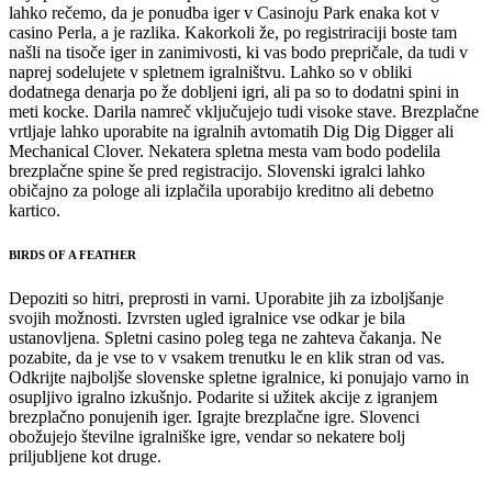
lahko rečemo, da je ponudba iger v Casinoju Park enaka kot v
casino Perla, a je razlika. Kakorkoli že, po registriraciji boste tam
našli na tisoče iger in zanimivosti, ki vas bodo prepričale, da tudi v
naprej sodelujete v spletnem igralništvu. Lahko so v obliki
dodatnega denarja po že dobljeni igri, ali pa so to dodatni spini in
meti kocke. Darila namreč vključujejo tudi visoke stave. Brezplačne
vrtljaje lahko uporabite na igralnih avtomatih Dig Dig Digger ali
Mechanical Clover. Nekatera spletna mesta vam bodo podelila
brezplačne spine še pred registracijo. Slovenski igralci lahko
običajno za pologe ali izplačila uporabijo kreditno ali debetno
kartico.
BIRDS OF A FEATHER
Depoziti so hitri, preprosti in varni. Uporabite jih za izboljšanje
svojih možnosti. Izvrsten ugled igralnice vse odkar je bila
ustanovljena. Spletni casino poleg tega ne zahteva čakanja. Ne
pozabite, da je vse to v vsakem trenutku le en klik stran od vas.
Odkrijte najboljše slovenske spletne igralnice, ki ponujajo varno in
osupljivo igralno izkušnjo. Podarite si užitek akcije z igranjem
brezplačno ponujenih iger. Igrajte brezplačne igre. Slovenci
obožujejo številne igralniške igre, vendar so nekatere bolj
priljubljene kot druge.