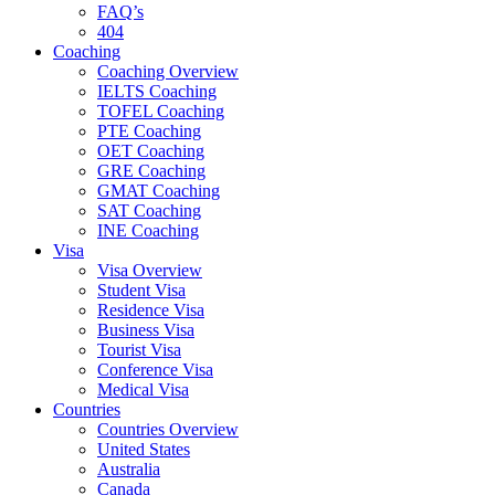
FAQ’s
404
Coaching
Coaching Overview
IELTS Coaching
TOFEL Coaching
PTE Coaching
OET Coaching
GRE Coaching
GMAT Coaching
SAT Coaching
INE Coaching
Visa
Visa Overview
Student Visa
Residence Visa
Business Visa
Tourist Visa
Conference Visa
Medical Visa
Countries
Countries Overview
United States
Australia
Canada