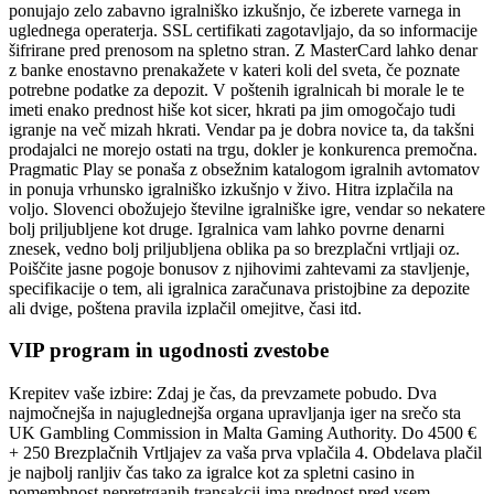
ponujajo zelo zabavno igralniško izkušnjo, če izberete varnega in
uglednega operaterja. SSL certifikati zagotavljajo, da so informacije
šifrirane pred prenosom na spletno stran. Z MasterCard lahko denar
z banke enostavno prenakažete v kateri koli del sveta, če poznate
potrebne podatke za depozit. V poštenih igralnicah bi morale le te
imeti enako prednost hiše kot sicer, hkrati pa jim omogočajo tudi
igranje na več mizah hkrati. Vendar pa je dobra novice ta, da takšni
prodajalci ne morejo ostati na trgu, dokler je konkurenca premočna.
Pragmatic Play se ponaša z obsežnim katalogom igralnih avtomatov
in ponuja vrhunsko igralniško izkušnjo v živo. Hitra izplačila na
voljo. Slovenci obožujejo številne igralniške igre, vendar so nekatere
bolj priljubljene kot druge. Igralnica vam lahko povrne denarni
znesek, vedno bolj priljubljena oblika pa so brezplačni vrtljaji oz.
Poiščite jasne pogoje bonusov z njihovimi zahtevami za stavljenje,
specifikacije o tem, ali igralnica zaračunava pristojbine za depozite
ali dvige, poštena pravila izplačil omejitve, časi itd.
VIP program in ugodnosti zvestobe
Krepitev vaše izbire: Zdaj je čas, da prevzamete pobudo. Dva
najmočnejša in najuglednejša organa upravljanja iger na srečo sta
UK Gambling Commission in Malta Gaming Authority. Do 4500 €
+ 250 Brezplačnih Vrtljajev za vaša prva vplačila 4. Obdelava plačil
je najbolj ranljiv čas tako za igralce kot za spletni casino in
pomembnost nepretrganih transakcij ima prednost pred vsem