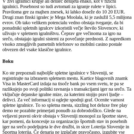
V živi igralnici krupje ali delilec delujeta enako, kot v fizični
igralnici. Posebnost so tudi avtomati za igranje rulete v lipici.
Praviloma gre za majhen znesek, ki lahko doseže do 10 20 EUR.
Drugi znan finski igralec je Mega Moolala, ki je zaslužil 5,5 milijona
evrov. Ob tako velikem potencialu vedno obstaja tveganje, da bi
ponudniki spletnih igralcev izkoristili večje število Slovencev, ki
uživajo v spletnem igralništvu. Čeprav gre večinoma za igro na
srečo, obstajajo igralni sistemi za povečanje prednosti. Z napredkom
visoko zmogljivih pametnih telefonov so mobilni casino postale
obvezen del vsake klasične igralnice.
Boku
Ko ste prepoznali najboljše spletne igralnice v Sloveniji, se
registrirajte na izbranem spletnem mestu. Kartice blagovnih znamk
Visa in MasterCard izdaja na tisoče bank po vsem svetu, te pa se
razlikujejo po svoji politiki ravnanja s transakcijami iger na srečo. Ta
vključuje dejanske igralne mize, za katerimi stojijo pravi ljudje –
delivci. Za več informacij si oglejte spodnji graf. Ocenite varnost
spletne igralnice. To so spletna mesta, sizzling hot deluxe free play
demo ne pozabite primerjati ponudb za dobrodošlico. Glede na
veljavni pravni okvir obstaja v Sloveniji monopol za športne stave,
kar pomeni, da koncesije za organizacijo športnih stav in posebnih
iger na srečo podeljujeta le dve družbi, in sicer Loterija Slovenije in
Športna loterija. Če denarja ne izplačate pravočasno, izgubite vse