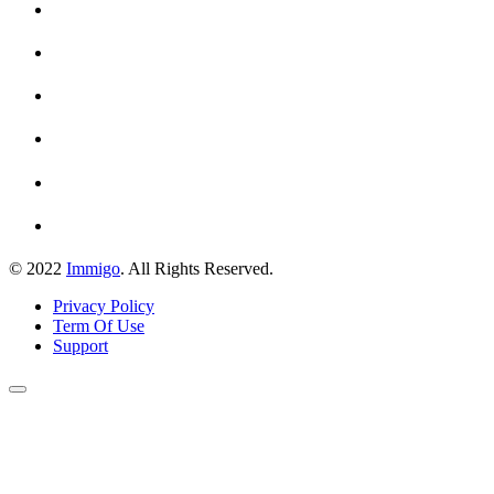
© 2022
Immigo
. All Rights Reserved.
Privacy Policy
Term Of Use
Support