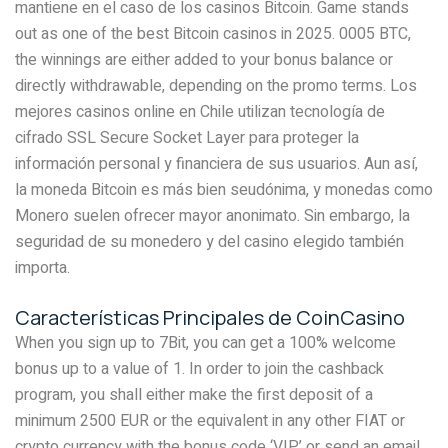
mantiene en el caso de los casinos Bitcoin. Game stands
out as one of the best Bitcoin casinos in 2025. 0005 BTC,
the winnings are either added to your bonus balance or
directly withdrawable, depending on the promo terms. Los
mejores casinos online en Chile utilizan tecnología de
cifrado SSL Secure Socket Layer para proteger la
información personal y financiera de sus usuarios. Aun así,
la moneda Bitcoin es más bien seudónima, y monedas como
Monero suelen ofrecer mayor anonimato. Sin embargo, la
seguridad de su monedero y del casino elegido también
importa.
Características Principales de CoinCasino
When you sign up to 7Bit, you can get a 100% welcome
bonus up to a value of 1. In order to join the cashback
program, you shall either make the first deposit of a
minimum 2500 EUR or the equivalent in any other FIAT or
crypto currency with the bonus code ‘VIP’ or send an email