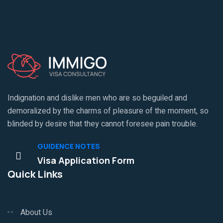
Indignation and dislike men who are so beguiled and
demoralized by the charms of pleasure of the moment, so
blinded by desire that they cannot foresee pain trouble.
GUIDENCE NOTES
Visa Application Form
Quick Links
About Us