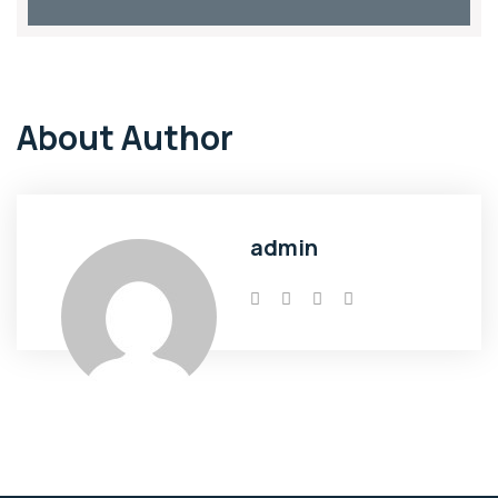
About Author
admin