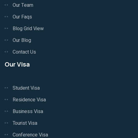
Our Team
Our Faqs
Blog Grid View
Our Blog
Contact Us
Our Visa
Student Visa
Residence Visa
Business Visa
Tourist Visa
Conference Visa