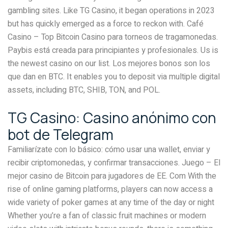
gambling sites. Like TG Casino, it began operations in 2023
but has quickly emerged as a force to reckon with. Café
Casino – Top Bitcoin Casino para torneos de tragamonedas.
Paybis está creada para principiantes y profesionales. Us is
the newest casino on our list. Los mejores bonos son los
que dan en BTC. It enables you to deposit via multiple digital
assets, including BTC, SHIB, TON, and POL.
TG Casino: Casino anónimo con
bot de Telegram
Familiarízate con lo básico: cómo usar una wallet, enviar y
recibir criptomonedas, y confirmar transacciones. Juego – El
mejor casino de Bitcoin para jugadores de EE. Com With the
rise of online gaming platforms, players can now access a
wide variety of poker games at any time of the day or night
Whether you’re a fan of classic fruit machines or modern