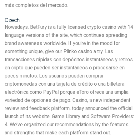
más completos del mercado.
Czech
Nowadays, BetFury is a fully licensed crypto casino with 14
language versions of the site, which continues spreading
brand awareness worldwide. If you’re in the mood for
something unique, give our Plinko casino a try. Las
transacciones rápidas con depósitos instantáneos y retiros
en cripto que pueden ser instantáneos o procesarse en
pocos minutos. Los usuarios pueden comprar
criptomonedas con una tarjeta de crédito o una billetera
electrónica como PayPal porque eToro ofrece una amplia
variedad de opciones de pago. Casino, a new independent
review and feedback platform, today announced the official
launch of its website. Game Library and Software Providers:
4. We’ve organized our recommendations by the features
and strengths that make each platform stand out.