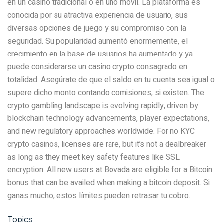
en un casino tradicional o en uno móvil. La plataforma es
conocida por su atractiva experiencia de usuario, sus
diversas opciones de juego y su compromiso con la
seguridad. Su popularidad aumentó enormemente, el
crecimiento en la base de usuarios ha aumentado y ya
puede considerarse un casino crypto consagrado en
totalidad. Asegúrate de que el saldo en tu cuenta sea igual o
supere dicho monto contando comisiones, si existen. The
crypto gambling landscape is evolving rapidly, driven by
blockchain technology advancements, player expectations,
and new regulatory approaches worldwide. For no KYC
crypto casinos, licenses are rare, but it’s not a dealbreaker
as long as they meet key safety features like SSL
encryption. All new users at Bovada are eligible for a Bitcoin
bonus that can be availed when making a bitcoin deposit. Si
ganas mucho, estos límites pueden retrasar tu cobro.
Topics