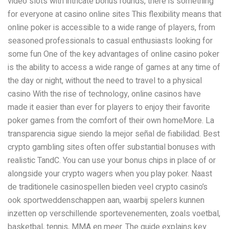
video slots with intricate bonus rounds, there is something
for everyone at casino online sites This flexibility means that
online poker is accessible to a wide range of players, from
seasoned professionals to casual enthusiasts looking for
some fun One of the key advantages of online casino poker
is the ability to access a wide range of games at any time of
the day or night, without the need to travel to a physical
casino With the rise of technology, online casinos have
made it easier than ever for players to enjoy their favorite
poker games from the comfort of their own homeMore. La
transparencia sigue siendo la mejor señal de fiabilidad. Best
crypto gambling sites often offer substantial bonuses with
realistic TandC. You can use your bonus chips in place of or
alongside your crypto wagers when you play poker. Naast
de traditionele casinospellen bieden veel crypto casino’s
ook sportweddenschappen aan, waarbij spelers kunnen
inzetten op verschillende sportevenementen, zoals voetbal,
basketbal, tennis, MMA en meer. The guide explains key