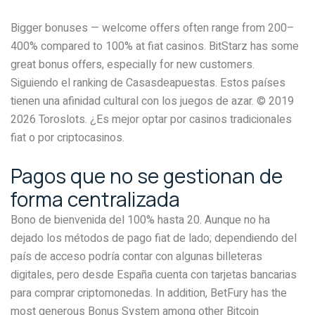
Bigger bonuses — welcome offers often range from 200–
400% compared to 100% at fiat casinos. BitStarz has some
great bonus offers, especially for new customers.
Siguiendo el ranking de Casasdeapuestas. Estos países
tienen una afinidad cultural con los juegos de azar. © 2019
2026 Toroslots. ¿Es mejor optar por casinos tradicionales
fiat o por criptocasinos.
Pagos que no se gestionan de
forma centralizada
Bono de bienvenida del 100% hasta 20. Aunque no ha
dejado los métodos de pago fiat de lado; dependiendo del
país de acceso podría contar con algunas billeteras
digitales, pero desde España cuenta con tarjetas bancarias
para comprar criptomonedas. In addition, BetFury has the
most generous Bonus System among other Bitcoin