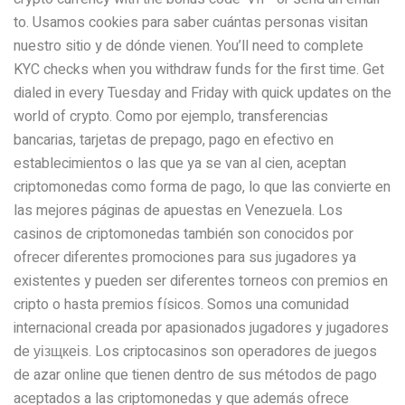
to. Usamos cookies para saber cuántas personas visitan
nuestro sitio y de dónde vienen. You’ll need to complete
KYC checks when you withdraw funds for the first time. Get
dialed in every Tuesday and Friday with quick updates on the
world of crypto. Como por ejemplo, transferencias
bancarias, tarjetas de prepago, pago en efectivo en
establecimientos o las que ya se van al cien, aceptan
criptomonedas como forma de pago, lo que las convierte en
las mejores páginas de apuestas en Venezuela. Los
casinos de criptomonedas también son conocidos por
ofrecer diferentes promociones para sus jugadores ya
existentes y pueden ser diferentes torneos con premios en
cripto o hasta premios físicos. Somos una comunidad
internacional creada por apasionados jugadores y jugadores
de уізщкеіs. Los criptocasinos son operadores de juegos
de azar online que tienen dentro de sus métodos de pago
aceptados a las criptomonedas y que además ofrece