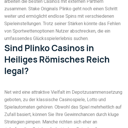
arbeiten die besten Casinos mit externen Partnern
zusammen. Stake Originals Plinko geht noch einen Schritt
weiter und ermöglicht endlose Spins mit verschiedenen
Spieleinstellungen. Trotz seiner Stärken könnte das Fehlen
von Sportwettenoptionen Nutzer abschrecken, die ein
umfassendes Glücksspielerlebnis suchen.
Sind Plinko Casinos in
Heiliges Römisches Reich
legal?
Net wird eine attraktive Vielfalt im Depotzusammensetzung
geboten, zu der klassische Casinospiele, Lotto und
Spielautomaten gehören. Obwohl das Spiel mehrheitlich auf
Zufall basiert, können Sie Ihre Gewinnchancen durch kluge
Strategien pimpen. Manche richten sich eher an