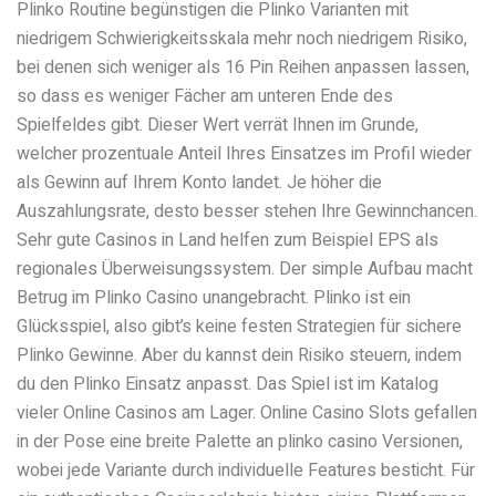
Plinko Routine begünstigen die Plinko Varianten mit
niedrigem Schwierigkeitsskala mehr noch niedrigem Risiko,
bei denen sich weniger als 16 Pin Reihen anpassen lassen,
so dass es weniger Fächer am unteren Ende des
Spielfeldes gibt. Dieser Wert verrät Ihnen im Grunde,
welcher prozentuale Anteil Ihres Einsatzes im Profil wieder
als Gewinn auf Ihrem Konto landet. Je höher die
Auszahlungsrate, desto besser stehen Ihre Gewinnchancen.
Sehr gute Casinos in Land helfen zum Beispiel EPS als
regionales Überweisungssystem. Der simple Aufbau macht
Betrug im Plinko Casino unangebracht. Plinko ist ein
Glücksspiel, also gibt’s keine festen Strategien für sichere
Plinko Gewinne. Aber du kannst dein Risiko steuern, indem
du den Plinko Einsatz anpasst. Das Spiel ist im Katalog
vieler Online Casinos am Lager. Online Casino Slots gefallen
in der Pose eine breite Palette an plinko casino Versionen,
wobei jede Variante durch individuelle Features besticht. Für