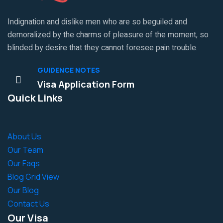
Indignation and dislike men who are so beguiled and
demoralized by the charms of pleasure of the moment, so
blinded by desire that they cannot foresee pain trouble.
GUIDENCE NOTES
Visa Application Form
Quick Links
About Us
Our Team
Our Faqs
Blog Grid View
Our Blog
Contact Us
Our Visa