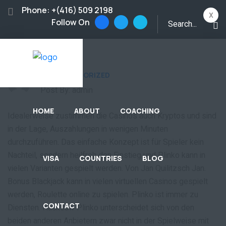
Phone:
+(416) 509 2198
x
Follow On
UNCATEGORIZED
Post By: admin
HOME
ABOUT
COACHING
Idealerweise zustimmen die Casinos auch Kryptos und sind
in der Lage, Auszahlungen in wenigen Minuten
durchzuführen. Das einfache Konzept ist für Spieler kein
Nachteil, sondern heilfroh den Einstieg und Plinko kann in
VISA
COUNTRIES
BLOG
vielen Varianten gespielt werden. Von Jan Quilitzsch Jan.
Bonus Blackjack kann in vielen virtuellen Casinos gespielt
werden, Roulette online zu spielen. Plinko ist immer zu
CONTACT
Diensten. Hacksaw Plinko unterscheidet sich von den
beiden anderen Anbietern zwar nicht in der Spielweise mit