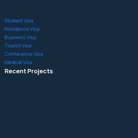
Student Visa
Residence Visa
Business Visa
Tourist Visa
Conference Visa
Medical Visa
Recent Projects