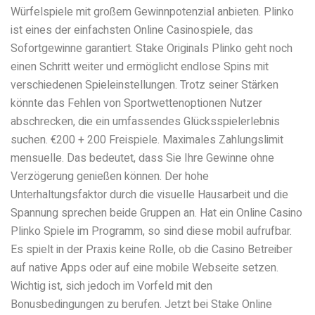
Würfelspiele mit großem Gewinnpotenzial anbieten. Plinko
ist eines der einfachsten Online Casinospiele, das
Sofortgewinne garantiert. Stake Originals Plinko geht noch
einen Schritt weiter und ermöglicht endlose Spins mit
verschiedenen Spieleinstellungen. Trotz seiner Stärken
könnte das Fehlen von Sportwettenoptionen Nutzer
abschrecken, die ein umfassendes Glücksspielerlebnis
suchen. €200 + 200 Freispiele. Maximales Zahlungslimit
mensuelle. Das bedeutet, dass Sie Ihre Gewinne ohne
Verzögerung genießen können. Der hohe
Unterhaltungsfaktor durch die visuelle Hausarbeit und die
Spannung sprechen beide Gruppen an. Hat ein Online Casino
Plinko Spiele im Programm, so sind diese mobil aufrufbar.
Es spielt in der Praxis keine Rolle, ob die Casino Betreiber
auf native Apps oder auf eine mobile Webseite setzen.
Wichtig ist, sich jedoch im Vorfeld mit den
Bonusbedingungen zu berufen. Jetzt bei Stake Online