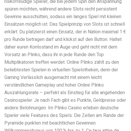
risikofreudige Spieler, die bei jedem Spin den Anspannung
spüren möchten, während andere Slots recht persistent
Gewinne ausschütten, sodass ein langes Spiel mit kleinen
Einsätzen möglich ist. Das Spielprinzip von Slots ist schnell
erklärt: Du platzierst einen Einsatz, der in Nation maximal 1 €
pro Runde betragen darf und klickst auf den Button. Haltet
daher euren Kontostand im Auge und geht nicht mit dem
Vorsatz an Plinko, dass ihr in jede Runde den Top
Multiplikatoren treffen werdet. Online Plinko zählt zu den
beliebtesten Spielen in virtuellen Spielotheken, denn der
Gaming Verlässlich ausgemacht mit einem leicht
verständlichen Gameplay und hoher Online Plinko
Auszahlungsrate – perfekt als Einstieg für alle angehenden
Casinospieler. Je nach Fach gibt es Punkte, Geldpreise oder
andere Belohnungen. Im Plinko Casino erleben deutsche
Spieler viele Features des Spiels. Die Zellen am Rande der
Pyramide punkten mit beachtlichen Gewinnen.
Willkommensbonus von 100 % bis zu 1. Ce taux attire de