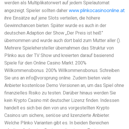
werden als Multiplikatorwert auf jedem Spielautomat
angezeigt. Spieler sollten daher
www.plinkocasinoonline.at
ihre Einsätze auf jene Slots verteilen, die höhere
Gewinnchancen bieten. Später wurde es auch in der
deutschen Adaption der Show „Der Preis ist heiß”
übernommen und wurde auch dort bald zum Mutter aller ().
Mehrere Spielehersteller übernahmen das Struktur von
Plinko aus der TV Show und kreierten darauf basierend
Spiele für den Online Casino Markt. 200%
Willkommensbonus. 200% Willkommensbonus. Schreiben
Sie uns an info@vorsprung online. Zudem bieten viele
Anbieter kostenlose Demo Versionen an, um das Spiel ohne
finanzielles Risiko zu testen. Darüber hinaus werden Sie
kein Krypto Casino mit deutscher Lizenz finden. Indessen
handelt es sich bei den von uns vorgestellten Krypto
Casinos um sichere, seriöse und lizenzierte Anbieter.
Welche Plinko Varianten gibt es. In beiden Bereichen