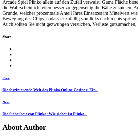
Arcade Spiel Plinko allein auf den Zufall verwaist. Game Fläche bie
die Wahrscheinlichkeiten besser zu gegenseitig die Bälle zuspielen. 
Grunde, welcher prozentuale Anteil Ihres Einsatzes im Mittelwert wie
Bewegung des Chips, sodass er zufällig von links nach rechts springt
Auch sollten Sie nicht gezwungen versuchen, Verluste gutzumachen, s
Share
Prev
Die faszinierende Welt des Plinko Online Casinos: Ein...
Next
Die Sicherheit von Plinko: Wie sicher ist Plinko...
About Author