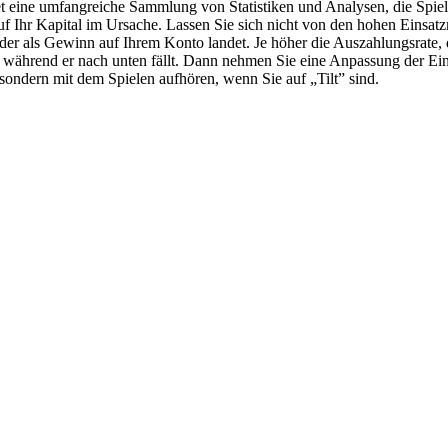
tet eine umfangreiche Sammlung von Statistiken und Analysen, die Spie
Auf Ihr Kapital im Ursache. Lassen Sie sich nicht von den hohen Einsatz
der als Gewinn auf Ihrem Konto landet. Je höher die Auszahlungsrate, 
, während er nach unten fällt. Dann nehmen Sie eine Anpassung der Ein
ondern mit dem Spielen aufhören, wenn Sie auf „Tilt” sind.