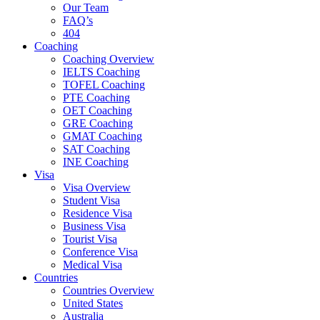
Our Team
FAQ’s
404
Coaching
Coaching Overview
IELTS Coaching
TOFEL Coaching
PTE Coaching
OET Coaching
GRE Coaching
GMAT Coaching
SAT Coaching
INE Coaching
Visa
Visa Overview
Student Visa
Residence Visa
Business Visa
Tourist Visa
Conference Visa
Medical Visa
Countries
Countries Overview
United States
Australia