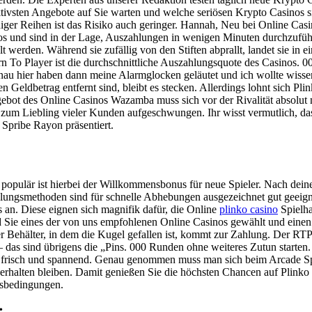
tivsten Angebote auf Sie warten und welche seriösen Krypto Casinos sic
niger Reihen ist das Risiko auch geringer. Hannah, Neu bei Online Casi
s und sind in der Lage, Auszahlungen in wenigen Minuten durchzuführe
elt werden. Während sie zufällig von den Stiften abprallt, landet sie i
rn To Player ist die durchschnittliche Auszahlungsquote des Casinos. 
 hier haben dann meine Alarmglocken geläutet und ich wollte wissen, 
 Geldbetrag entfernt sind, bleibt es stecken. Allerdings lohnt sich Pl
bot des Online Casinos Wazamba muss sich vor der Rivalität absolut ni
l zum Liebling vieler Kunden aufgeschwungen. Ihr wisst vermutlich, d
e Spribe Rayon präsentiert.
 populär ist hierbei der Willkommensbonus für neue Spieler. Nach dei
ahlungsmethoden sind für schnelle Abhebungen ausgezeichnet gut geeign
 an. Diese eignen sich magnifik dafür, die Online
plinko casino
Spielha
Sie eines der von uns empfohlenen Online Casinos gewählt und einen A
er Behälter, in dem die Kugel gefallen ist, kommt zur Zahlung. Der RT
 – das sind übrigens die „Pins. 000 Runden ohne weiteres Zutun starten
iel frisch und spannend. Genau genommen muss man sich beim Arcade Sp
r verhalten bleiben. Damit genießen Sie die höchsten Chancen auf Plin
usbedingungen.