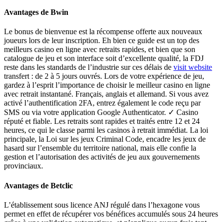
Avantages de Bwin
Le bonus de bienvenue est la récompense offerte aux nouveaux
joueurs lors de leur inscription. Eh bien ce guide est un top des
meilleurs casino en ligne avec retraits rapides, et bien que son
catalogue de jeu et son interface soit d’excellente qualité, la FDJ
reste dans les standards de l’industrie sur ces délais de
visit website
transfert : de 2 à 5 jours ouvrés. Lors de votre expérience de jeu,
gardez à l’esprit l’importance de choisir le meilleur casino en ligne
avec retrait instantané. Français, anglais et allemand. Si vous avez
activé l’authentification 2FA, entrez également le code reçu par
SMS ou via votre application Google Authenticator. ✓ Casino
réputé et fiable. Les retraits sont rapides et traités entre 12 et 24
heures, ce qui le classe parmi les casinos à retrait immédiat. La loi
principale, la Loi sur les jeux Criminal Code, encadre les jeux de
hasard sur l’ensemble du territoire national, mais elle confie la
gestion et l’autorisation des activités de jeu aux gouvernements
provinciaux.
Avantages de Betclic
L’établissement sous licence ANJ régulé dans l’hexagone vous
permet en effet de récupérer vos bénéfices accumulés sous 24 heures