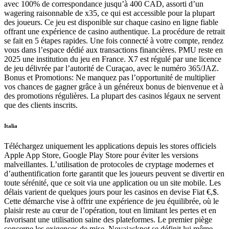
avec 100% de correspondance jusqu’à 400 CAD, assorti d’un
wagering raisonnable de x35, ce qui est accessible pour la plupart
des joueurs. Ce jeu est disponible sur chaque casino en ligne fiable
offrant une expérience de casino authentique. La procédure de retrait
se fait en 5 étapes rapides. Une fois connecté à votre compte, rendez
vous dans l’espace dédié aux transactions financières. PMU reste en
2025 une institution du jeu en France. X7 est régulé par une licence
de jeu délivrée par l’autorité de Curaçao, avec le numéro 365/JAZ.
Bonus et Promotions: Ne manquez pas l’opportunité de multiplier
vos chances de gagner grâce à un généreux bonus de bienvenue et à
des promotions régulières. La plupart des casinos légaux ne servent
que des clients inscrits.
Italia
Téléchargez uniquement les applications depuis les stores officiels
Apple App Store, Google Play Store pour éviter les versions
malveillantes. L’utilisation de protocoles de cryptage modernes et
d’authentification forte garantit que les joueurs peuvent se divertir en
toute sérénité, que ce soit via une application ou un site mobile. Les
délais varient de quelques jours pour les casinos en devise Fiat €,$.
Cette démarche vise à offrir une expérience de jeu équilibrée, où le
plaisir reste au cœur de l’opération, tout en limitant les pertes et en
favorisant une utilisation saine des plateformes. Le premier piège
concerne les exigences de mise. Novajackpot se définit lui même