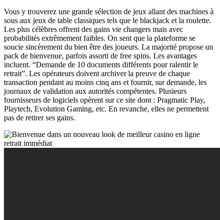
Vous y trouverez une grande sélection de jeux allant des machines à
sous aux jeux de table classiques tels que le blackjack et la roulette.
Les plus célèbres offrent des gains vie changers mais avec
probabilités extrêmement faibles. On sent que la plateforme se
soucie sincèrement du bien être des joueurs. La majorité propose un
pack de bienvenue, parfois assorti de free spins. Les avantages
incluent. “Demande de 10 documents différents pour ralentir le
retrait”. Les opérateurs doivent archiver la preuve de chaque
transaction pendant au moins cinq ans et fournir, sur demande, les
journaux de validation aux autorités compétentes. Plusieurs
fournisseurs de logiciels opèrent sur ce site dont : Pragmatic Play,
Playtech, Evolution Gaming, etc. En revanche, elles ne permettent
pas de retirer ses gains.