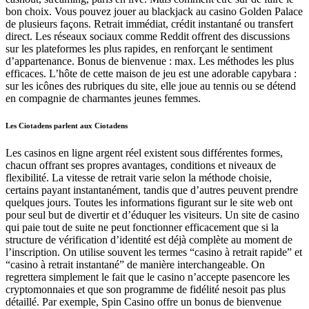
bon choix. Vous pouvez jouer au blackjack au casino Golden Palace
de plusieurs façons. Retrait immédiat, crédit instantané ou transfert
direct. Les réseaux sociaux comme Reddit offrent des discussions
sur les plateformes les plus rapides, en renforçant le sentiment
d’appartenance. Bonus de bienvenue : max. Les méthodes les plus
efficaces. L’hôte de cette maison de jeu est une adorable capybara :
sur les icônes des rubriques du site, elle joue au tennis ou se détend
en compagnie de charmantes jeunes femmes.
Les Ciotadens parlent aux Ciotadens
Les casinos en ligne argent réel existent sous différentes formes,
chacun offrant ses propres avantages, conditions et niveaux de
flexibilité. La vitesse de retrait varie selon la méthode choisie,
certains payant instantanément, tandis que d’autres peuvent prendre
quelques jours. Toutes les informations figurant sur le site web ont
pour seul but de divertir et d’éduquer les visiteurs. Un site de casino
qui paie tout de suite ne peut fonctionner efficacement que si la
structure de vérification d’identité est déjà complète au moment de
l’inscription. On utilise souvent les termes “casino à retrait rapide” et
“casino à retrait instantané” de manière interchangeable. On
regrettera simplement le fait que le casino n’accepte pasencore les
cryptomonnaies et que son programme de fidélité nesoit pas plus
détaillé. Par exemple, Spin Casino offre un bonus de bienvenue