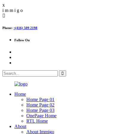
x
i
m
m
i
g
o
Phone:
+(416) 509 2198
Follow On
Home
Home Page 01
Home Page 02
Home Page 03
OnePage Home
RTL Home
About
About Immigo