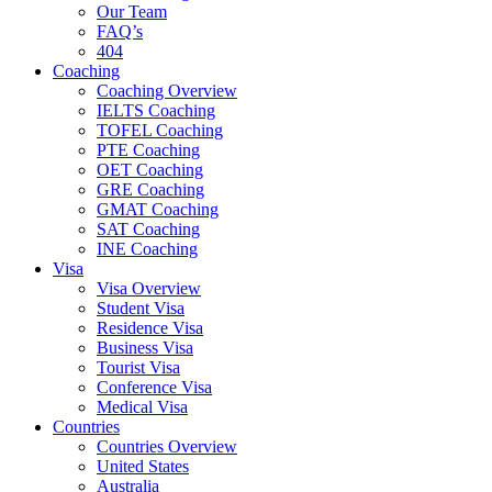
Our Team
FAQ’s
404
Coaching
Coaching Overview
IELTS Coaching
TOFEL Coaching
PTE Coaching
OET Coaching
GRE Coaching
GMAT Coaching
SAT Coaching
INE Coaching
Visa
Visa Overview
Student Visa
Residence Visa
Business Visa
Tourist Visa
Conference Visa
Medical Visa
Countries
Countries Overview
United States
Australia