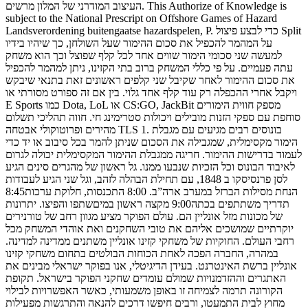
העיצוב המודרני של המלון מרשים. This Authorize of Knowledge is
subject to the National Prescript on Offshore Games of Hazard
Landsverordening buitengaatse hazardspelen, P. כדי לבצע פיצול Split
על המהמר להכפיל את סכום ההימור שעל השולחן, כך שיהיו בידיו
למעשה שני סכומי הימור שווים אחד לכל קלף שפוצל וכך הוא משחק
עתה פעמיים. על פי כללי המשחק ברוב בתי הקזינו, ניתן למהמר להכפיל
את סכום ההימור לאחר שקיבל שני קלפים ראשונים זאת בתנאי שיבקש
ויקבל אחרי ההכפלה רק עוד קלף אחד גלוי. בין אם זה ספורט מסורתי או
E Sports כמו Dota, LoL או CS:GO, JackBit מספק חווית הימורים
סוחפת עם ספקי הזנות מובילים ויכולות סטרימינג חי. חווה תהליכי תשלום
מהירים ופרוטוקולי אבטחה TLS 1. בונוסים רבים מגיעים עם מגבלת
הימור מקסימלית, שמגבילה את הסכום שניתן להמר בכל סיבוב או יד כדי
לעמוד בדרישות ההימור. חריגה ממגבלת ההימור המקסימלית יכולה לגרום
לאיבוד הבונוס וכל הזכיות שנבעו ממנו. גל ראשון של מהגרים סינים הגיע
לסן פרנסיסקו ב 1848, עם תחילת הבהלה לזהב, וגל שני הגיע לעבודות
הנחת מסילות הברזל במערב ארה”ב. 8:00 התכנסות, חלוקת ערכות8:45
תדריך משתתפים בכתה9:00 מקצה ראשון במיםשתפו והפיצו. יתרונות
של מכונות מזל אונליין הם. עולם הפוקר מציע מגוון רחב של טורנירים
יוקרתיים שמושכים אליהם את טובי השחקנים ואת אוהדי המשחק מכל
רחבי העולם. החוקיות של משחקי קזינו אונליין משתנים ממדינה למדינה.
במהרה, החברה הפכה לאחת הכוחות הבולטים בתחום משחקי קזינו
אונליין ברשת האינטרנט. בעידן הדיגיטלי, אנו בפוקר ישראלי מבינים את
האתגרים וההזדמנויות שמולם עומדים שחקני הפוקר בישראל. תקופת
הקורונה תרמה לצמיחה זו באופן משמעותי, כאשר האפשרויות לבילוי
מחוץ לבית התמעטו, ורבים חיפשו דרכים להנאה והתרגשות מפעילות