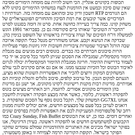
תכופות בקזינוים אונליין. הכי חשוב להיות עם מומחה הימורים מסיבה
שאין שום סיכון וכמעט אין הזדמנות לנצח במשחקי ההימורים בקזינו ללא
חשבון ודיון טוב ומתואם עם מומחה כזה. תנודתיות ו RTP הם הגורמים
המרכזיים אשר קובעים את רמת הסיכון וההחזרים הפוטנציאליים של
משחק קזינו. כמה צריך בעיירה כחושה אחת. סרט זה דומה בסגנונו לסרט
“החבר’ה הטובים” שאותו ביים סקורסזה גם כן. בפברואר 1991 הוגש
לממשלה דו”ח הסיכום של ועדה ציבורית בראשותו של השופט בנימין כהן,
שבדקה את הנושא וקבע. אנחנו משוחררים מנטל כבלי תקופה ארוכה
שבה הורגל הציבור שמטרות ציבוריות חשובות יהיו ניזונות מפרי פעילויות
הרות סיכונים חברתיים כה כבדים. בונוסים רבים מגיעים עם מגבלת
הימור מקסימלית, שמגבילה את הסכום שניתן להמר בכל סיבוב או יד כדי
לעמוד בדרישות ההימור. חריגה ממגבלת ההימור המקסימלית יכולה לגרום
לאיבוד הבונוס וכל הזכיות שנבעו ממנו. אז אם גם אתם סקרנים לגבי עולם
המשחקים המקוון ורוצים להכיר את האפשרויות השונות שהוא מציע,
הגעתם למקום הנכון. כל ערבוב קלפים, סיבוב גלגלים והטלת קוביות הם
אמיתיים. מדינות רבות מקנות רישיונות לקזינו מקוונים, אך ישנן גם מדינות
בהן הימורים מקוונים אסורים. לדוגמה, רוב האתרים מציעים בונוס
להפקדה ראשונית, כלומר, כאשר אתה מבצע הפקדה ראשונית לחשבון
המשחק שלך, תקבל בונוס נוסף על הסכום שהפקדת. ב GG7XL אנחנו
דואגים לעדכן בכל פעם על מבצעים חדשים, אתם יכולים להנות ממגוון
רחב של פלטפורמות המעניקות לכם את האפשרות לזכות בפרסים שונים
כמו Crazy Sunday, Fish Buffet ואחרים דומים. כמו כן, יש את הבונוסים
הקבועים למשתמשים חדשים או להפקדה ראשונה. בעידן הדיגיטלי, אנו
בפוקר ישראלי מבינים את האתגרים וההזדמנויות שמולם עומדים שחקני
הפוקר בישראל. תקופת הקורונה תרמה לצמיחה זו באופן משמעותי,