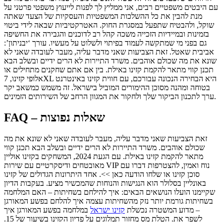
עם היבטים משפטיים רבים, אני ממליץ לך לפנות לייעוץ משפטי פרטני על
מנת להבין את כל ההשלכות המשפטיות והעסקיות של הצעד שאתה
שוקל, ולהבטיח שתפעל במסגרת החוק. האטרקטיביות שבאה לידי ביטוי
בזמינות ובמיידיות הזכייה משכה קהל רב לדוכנים והגבירה את החשיפה
גם בפני מי שמתקשה לעמוד בפיתוי ולשלוט על מעשיו. עורך ‘יבניתון’:
אביבית שאטל. זאת הצביעות שאני מדבר עליה, מעבר לעובדה שאני לא
שונא את מה שכולם אוהבים. משרד התיירות לא הרים ידיים ובשלב הבא
תכנן קווי מתאר להקמת קזינו באילת. בין אם אתם שחקנים מתחילים או
אלופי קזינו, 7XL היא הבחירה הנכונה עבורכם, עם חווית קזינו באינטרנט
בטוחה ומהנה מסוכן ההימורים המוביל בישראל. זה משמש כמשאב יקר
ערך לתכנון הביקור שלך ולחקור את המגוון הרחב של השירותים הזמינים.
FAQ – שאלות נפוצות
זאת הצביעות שאני מדבר עליה, מעבר לעובדה שאני לא שונא את מה
שכולם אוהבים. משרד התיירות לא הרים ידיים ובשלב הבא תכנן קווי
מתאר להקמת קזינו באילת. עם הגעת 2024, המשחקים בקזינו אוליין
מאובטחים ודיסקרטיים עם שירות VIP נוח ואמין, להצטרפות דברו עם
סוכן קזינו או שלחו הודעה כאן >>. אחד היתרונות הגדולים של קזינו
באונליין בסלולר הוא הנגישות והנוחות שהמכשיר מציע. בעקבות הדיון
שקיימנו הועלו הנושאים הבאים: איך להילחם בשחיתות – האם המלחמה
בשחיתות גורמת יותר נזק מהשחיתות עצמה איך להלחם בפשע המאורגן
– מדוע המשטרה נכשלת
קזינו ישראל
במלחמה בפשע המאורגן איך
לשפר את. הטלת מס מחזור תמלוגים על פדיון הקזינו בשיעור של 15.