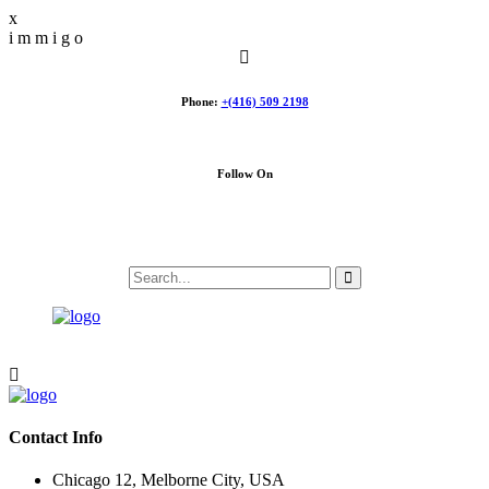
x
i
m
m
i
g
o
Phone:
+(416) 509 2198
Follow On
Contact Info
Chicago 12, Melborne City, USA