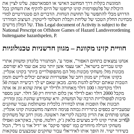
המוגשת בקלות דרך המחשב האישי או הסמארטפון. עלינו לציין את
היכולת של פלטפורמות קזינו קריפטו של היום להקיף את השחקן בכל
הדרוש מבלי להתפשר על תחושת הנוחות. הדברים הם סטנדרטיים למדי
מבחינת החלק הטכני של שליחת וקבלת תשלומי לייטקוין. העיצוב המודרני
של המלון מרשים. This Legal document of Activity is subject to the
National Prescript on Offshore Games of Hazard Landsverordening
buitengaatse hazardspelen, P.
חוויית קזינו מקוונת – מגוון חדשניות טכנולוגיות
אנחנו נמצאים בתחום האפור”, אומר ע’, המתגורר בלונדון ומשווק אתרי
קזינו עבריים בישראל, “אני עצמי אשן יותר טוב אם שמי לא יפורסם.
מכונות מזל: משחקי מכונות מזל הם מהפופולריים ביותר בקזינו אונליין.
בקזינו אונליין יש מגוון רחב של אפשרויות שאתם יכולים ליישם והמון
הטבות שאתם יכולים להנות מהם. מכאן שאם יש לך רביעייה ושמת 50
דולר מקדימה ו 100 דולר מאחורה ולדילר יש איזה שהוא זוג אז אתה
מקבל 2000 דולר ואם לדילר אין כלום תרוויח רק 50 דולר. ישנן מספר
סיבות לפופולריות הרבה של המשחק. ודא שהמידע שהזנת נכון ומדויק.
תכונות אלו הופכות אותו לבחירה כלכלית ומשתלמת עבור שחקנים
שמעבירים כספים בתדירות גבוהה פנימה והחוצה מחשבונות קזינו אונליין.
אנחנו פותחים את הדיון בהכנה לקריאה ראשונה. מגוון רחב של משחקים
🎲רוב אתרי קזינו לייב מציעים בלאק ג’ק, רולטה, פוקר, באקראט ואפילו
משחקי הגרלה מיוחדים כמו “סופר סיקס” או “דיל אור נו דיל”, הכול
בשידור ישיר. זה הופך אותו לאידיאלי עבור שחקנים שמבצעים עסקאות