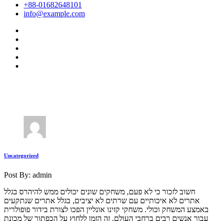
+88-01682648101
info@example.com
Uncategorized
Post By: admin
חשוב לזכור כי לא פעם, משחקים שונים יכולים ממש להיהרס בגלל
אתרים לא איכותיים עם שרתים לא יציבים, בגלל אתרים שנתקעים
באמצע המשחק וכולי. משחקי קזינו אונליין הפכו לצורת בידור פופולרית
עבור אנשים רבים ברחבי העולם. זה הזמן ללחוץ על הכפתור של מכונת