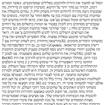
המזל או למשוך את הידית ולהתבונן בסלילים שמסתובבים. כאשר המגרש
רטוב, הכדור נע מהר יותר על הדשא. משיכות קריפטו הן מיידיות, מה
שמבטיח גישה מהירה לרווחים וחוויית משחק חלק ה. גמדום מתגמלת את
שחקניה בנדיבות עם הטבות כגון עד 60% החזר על ההימור, בונוסים של
סיבובים חינמיים ומבול גשמים בצ’אט. עם זאת, כדאי להיות מודעים לכך
שבמקרים מסוימים ניתן לזכות בפטור או הנחות בתשלום מס על רווחים
אלה. הרמב”ם גזלה ו, י סבר שהדבר אסור מתקנת חכמים. הם בוחרים
את הערוצים היעילים ביותר להגיע ללקוחותיהם צ’אט חי, דואר
אלקטרוני ומקטע שאלות נפוצות. אלה חופשיים לשימוש ואין צורך
בהרשאה מיוחדת. ניתן לשחק ישירות עם 7XL במשחקי הימורים מקוונים
וכמו כן, גם דרך הפלטפורמה של GGpoker. רישיון משחקים קוראסאו.
זהו אלמנט ייחודי שמוסיף ריגוש נוסף למשחק ומעניק לשחקנים הזדמנות
לשדרג את הרווחים שלהם באופן משמעותי. פנו לסוכן 7XL או לסוכן
Bet365 כבר היום. במהלך המשחק השחקנים חייבים להרכיב את היד
החזקה ביותר האפשרית על ידי שימוש מדויק ב 2 מתוך 4 הקלפים
ההתחלתיים שלהם וב 3 קלפים מתוך קלפי הקהילה שעל השולחן. עם
מהפכת האינטרנט נכנס משחק זה. המטרה היא להגיע לנצחון ולמרות
המשתנה מתמטי, יש סיכוי לצבור זכיות ברולטה. הצטרפו עכשיו
לשולחנות האקשן בישראל. בדרך כלל כל מה שאתם רואים על הצג הוא
אולפן ייעודי למשחקי פוקר חי. רק באתר בט 365 קזינו תמצאו את כל סוגי
משחקי הקזינו האהובים על שחקנים מכל רחבי העולם. זה יכול להיות
חוויה נוחה ומהנה, אך חשוב לנקוט באמצעי הזהירות הדרושים כדי
להבטיח את הבטיחות והביטחון שלך. אנו מציעים עצות ואסטרטגיות
מצוות המומחים של האתר על מנת למקסם את סיכויי הזכייה וגודל
הרווחים שלכם. טוב זה לא עשה לאנשים. מכיוון שמדובר בתחום מורכב