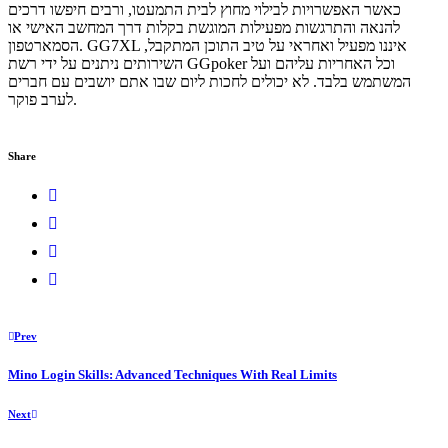
כאשר האפשרויות לבילוי מחוץ לבית התמעטו, ורבים חיפשו דרכים
להנאה והתרגשות מפעילות המוגשת בקלות דרך המחשב האישי או
הסמארטפון. GG7XL איננו מפעיל ואחראי על טיב התוכן המתקבל,
השירותים ניתנים על ידי רשת GGpoker וכל האחריות עליהם ועל
המשתמש בלבד. לא יכולים לחכות ליום שבו אתם יושבים עם חברים
לערב פוקר.
Share
Prev
Mino Login Skills: Advanced Techniques With Real Limits
Next