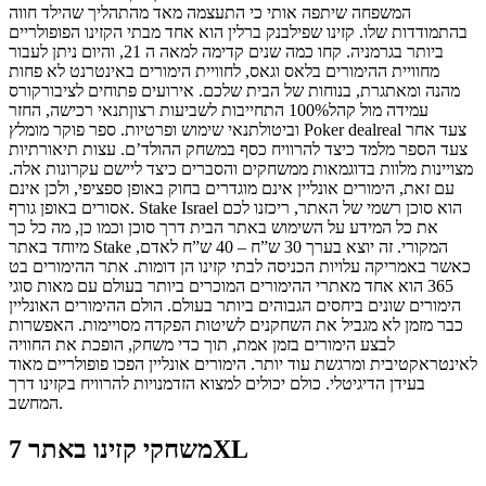
המשפחה שיתפה אותי כי התעצמה מאד מהתהליך שהילד חווה
בהתמודדות שלו. קזינו שפילבנק ברלין הוא אחד מבתי הקזינו הפופולריים
ביותר בגרמניה. קחו כמה שנים קדימה למאה ה 21, והיום ניתן לעבור
מחוויית ההימורים בלאס וגאס, לחוויית הימורים באינטרנט לא פחות
מהנה ומאתגרת, בנוחות של הבית שלכם. אירועים פתוחים לציבורקורס
עמידה מול קהל100% התחייבות לשביעות רצוןתנאי רכישה, החזר
וביטולתנאי שימוש ופרטיות. ספר פוקר מומלץ Poker dealreal צעד אחר
צעד הספר מלמד כיצד להרוויח כסף במשחק ההולד’ם. עצות תיאורתיות
מצויינות מלוות בדוגמאות ממשחקים והסברים כיצד ליישם עקרונות אלה.
עם זאת, הימורים אונליין אינם מוגדרים בחוק באופן ספציפי, ולכן אינם
אסורים באופן גורף. Stake Israel הוא סוכן רשמי של האתר, ריכזנו לכם
את כל המידע על השימוש באתר הבית דרך סוכן וכמו כן, מה כל כך
מיוחד באתר Stake המקורי. זה יוצא בערך 30 ש”ח – 40 ש”ח לאדם,
כאשר באמריקה עלויות הכניסה לבתי קזינו הן דומות. אתר ההימורים בט
365 הוא אחד מאתרי ההימורים המוכרים ביותר בעולם עם מאות סוגי
הימורים שונים ביחסים הגבוהים ביותר בעולם. הולם ההימורים האונליין
כבר מזמן לא מגביל את השחקנים לשיטות הפקדה מסויימות. האפשרות
לבצע הימורים בזמן אמת, תוך כדי משחק, הופכת את החוויה
לאינטראקטיבית ומרגשת עוד יותר. הימורים אונליין הפכו פופולריים מאוד
בעידן הדיגיטלי. כולם יכולים למצוא הזדמנויות להרוויח בקזינו דרך
המחשב.
משחקי קזינו באתר 7XL