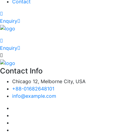
Contact
Enquiry
Enquiry
Contact Info
Chicago 12, Melborne City, USA
+88-01682648101
info@example.com