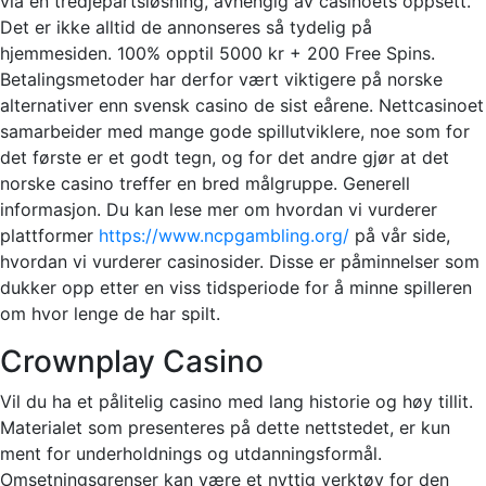
via en tredjepartsløsning, avhengig av casinoets oppsett.
Det er ikke alltid de annonseres så tydelig på
hjemmesiden. 100% opptil 5000 kr + 200 Free Spins.
Betalingsmetoder har derfor vært viktigere på norske
alternativer enn svensk casino de sist eårene. Nettcasinoet
samarbeider med mange gode spillutviklere, noe som for
det første er et godt tegn, og for det andre gjør at det
norske casino treffer en bred målgruppe. Generell
informasjon. Du kan lese mer om hvordan vi vurderer
plattformer
https://www.ncpgambling.org/
på vår side,
hvordan vi vurderer casinosider. Disse er påminnelser som
dukker opp etter en viss tidsperiode for å minne spilleren
om hvor lenge de har spilt.
Crownplay Casino
Vil du ha et pålitelig casino med lang historie og høy tillit.
Materialet som presenteres på dette nettstedet, er kun
ment for underholdnings og utdanningsformål.
Omsetningsgrenser kan være et nyttig verktøy for den