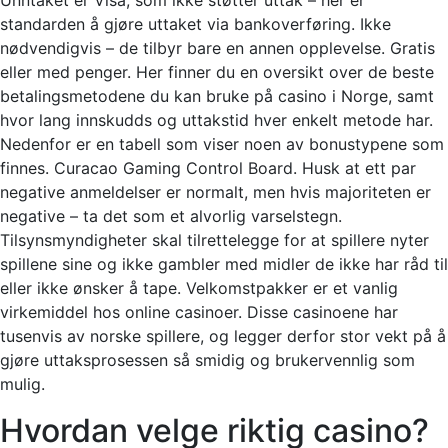
standarden å gjøre uttaket via bankoverføring. Ikke
nødvendigvis – de tilbyr bare en annen opplevelse. Gratis
eller med penger. Her finner du en oversikt over de beste
betalingsmetodene du kan bruke på casino i Norge, samt
hvor lang innskudds og uttakstid hver enkelt metode har.
Nedenfor er en tabell som viser noen av bonustypene som
finnes. Curacao Gaming Control Board. Husk at ett par
negative anmeldelser er normalt, men hvis majoriteten er
negative – ta det som et alvorlig varselstegn.
Tilsynsmyndigheter skal tilrettelegge for at spillere nyter
spillene sine og ikke gambler med midler de ikke har råd til
eller ikke ønsker å tape. Velkomstpakker er et vanlig
virkemiddel hos online casinoer. Disse casinoene har
tusenvis av norske spillere, og legger derfor stor vekt på å
gjøre uttaksprosessen så smidig og brukervennlig som
mulig.
Hvordan velge riktig casino?