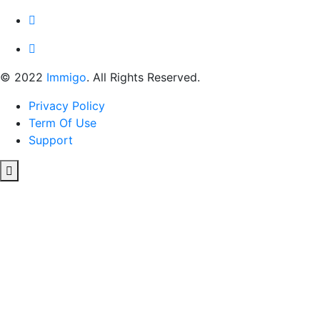
© 2022
Immigo
. All Rights Reserved.
Privacy Policy
Term Of Use
Support