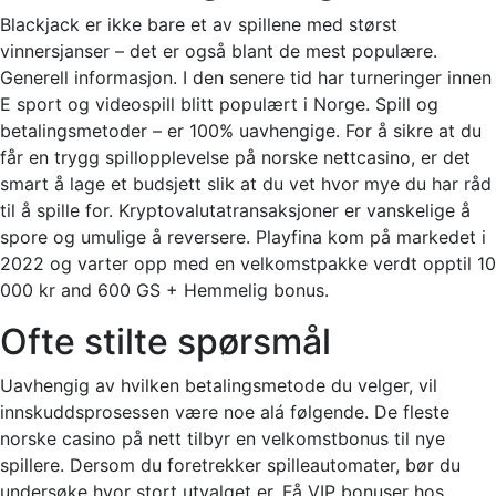
Blackjack er ikke bare et av spillene med størst
vinnersjanser – det er også blant de mest populære.
Generell informasjon. I den senere tid har turneringer innen
E sport og videospill blitt populært i Norge. Spill og
betalingsmetoder – er 100% uavhengige. For å sikre at du
får en trygg spillopplevelse på norske nettcasino, er det
smart å lage et budsjett slik at du vet hvor mye du har råd
til å spille for. Kryptovalutatransaksjoner er vanskelige å
spore og umulige å reversere. Playfina kom på markedet i
2022 og varter opp med en velkomstpakke verdt opptil 10
000 kr and 600 GS + Hemmelig bonus.
Ofte stilte spørsmål
Uavhengig av hvilken betalingsmetode du velger, vil
innskuddsprosessen være noe alá følgende. De fleste
norske casino på nett tilbyr en velkomstbonus til nye
spillere. Dersom du foretrekker spilleautomater, bør du
undersøke hvor stort utvalget er. Få VIP bonuser hos