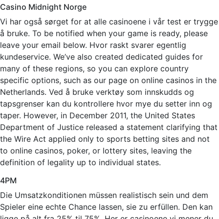
Casino Midnight Norge
Vi har også sørget for at alle casinoene i vår test er trygge
å bruke. To be notified when your game is ready, please
leave your email below. Hvor raskt svarer egentlig
kundeservice. We’ve also created dedicated guides for
many of these regions, so you can explore country
specific options, such as our page on online casinos in the
Netherlands. Ved å bruke verktøy som innskudds og
tapsgrenser kan du kontrollere hvor mye du setter inn og
taper. However, in December 2011, the United States
Department of Justice released a statement clarifying that
the Wire Act applied only to sports betting sites and not
to online casinos, poker, or lottery sites, leaving the
definition of legality up to individual states.
4PM
Die Umsatzkonditionen müssen realistisch sein und dem
Spieler eine echte Chance lassen, sie zu erfüllen. Den kan
ligge på alt fra 25% til 75%. Her er casinoene vi mener du