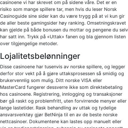
casinoene vi har skrevet om på sidene våre. Det er en
risiko som mange spillere tar, men hvis du leser Norsk
Casinoguide sine sider kan du være trygg på at vi kun gir
de aller beste gamingsider høy ranking. Omsetningskravet
kan gjelde på både bonusen du mottar og pengene du selv
har satt inn. Trykk på «Uttak» fanen og bla gjennom listen
over tilgjengelige metoder.
Lojalitetsbelønninger
Disse casinoene har tusenvis av norske spillere, og legger
derfor stor vekt på å gjøre uttaksprosessen så smidig og
brukervennlig som mulig. Ditt norske VISA eller
MasterCard fungerer dessverre ikke som direktebetaling
hos casinoene. Registrering, innlogging og transaksjoner
bør gå raskt og problemfritt, uten forvirrende menyer eller
lange lastetider. Rask behandling av uttak og tydelige
ansvarsverktøy gjør BetNinja til en av de beste norske
nettcasinoer. Dokumentene kan lastes opp manuelt eller