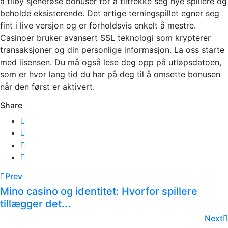
å tilby sjenerøse bonuser for å tiltrekke seg nye spillere og
beholde eksisterende. Det artige terningspillet egner seg
fint i live versjon og er forholdsvis enkelt å mestre.
Casinoer bruker avansert SSL teknologi som krypterer
transaksjoner og din personlige informasjon. La oss starte
med lisensen. Du må også lese deg opp på utløpsdatoen,
som er hvor lang tid du har på deg til å omsette bonusen
når den først er aktivert.
Share
Prev
Mino casino og identitet: Hvorfor spillere
tillægger det...
Next