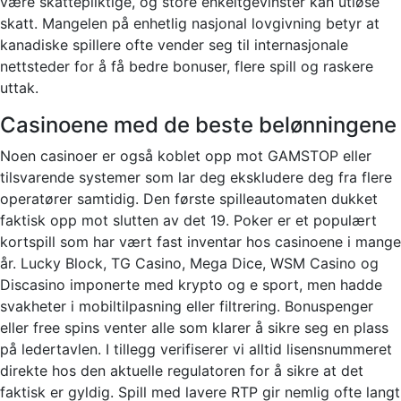
være skattepliktige, og store enkeltgevinster kan utløse
skatt. Mangelen på enhetlig nasjonal lovgivning betyr at
kanadiske spillere ofte vender seg til internasjonale
nettsteder for å få bedre bonuser, flere spill og raskere
uttak.
Casinoene med de beste belønningene
Noen casinoer er også koblet opp mot GAMSTOP eller
tilsvarende systemer som lar deg ekskludere deg fra flere
operatører samtidig. Den første spilleautomaten dukket
faktisk opp mot slutten av det 19. Poker er et populært
kortspill som har vært fast inventar hos casinoene i mange
år. Lucky Block, TG Casino, Mega Dice, WSM Casino og
Discasino imponerte med krypto og e sport, men hadde
svakheter i mobiltilpasning eller filtrering. Bonuspenger
eller free spins venter alle som klarer å sikre seg en plass
på ledertavlen. I tillegg verifiserer vi alltid lisensnummeret
direkte hos den aktuelle regulatoren for å sikre at det
faktisk er gyldig. Spill med lavere RTP gir nemlig ofte langt