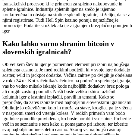
transakcijski procesor, ki je primeren za spletno nakupovanje in
spletne igralnice. Industrija spletnih iger na srečo je izjemno
konkurenčna in obstaja na stotine spletnih igralnic, ki želijo, da se z
njimi registrirate. Tudi Hell Spin kazino ponuja najrazličnejše
promocije. Podarite si užitek akcije z igranjem brezplačno ponujenih
iger.
Kako lahko varno shranim bitcoin v
slovenskih igralnicah?
Ob velikem številu iger je pomemben element pri izbiri najboljšega
spletnega casinoja. Je med redkimi podjetji, ki v svoje igre dodajajo
scatter, wild in jackpot dodatke. Večina zahtev po dvigih je obdelana
v roku 24 ur. Kot začetnika/začetnico na področju spletnega igranja,
vas bo vedno mikalo iskanje kode najboljših dodatkov brez pologa
ali drugih zastonj ponudb. Našli boste veliko izbiro različnih
kolutnih iger z lastnimi izplačili, pravili in temami. Kako se
prepričate, da zares izbirate med najboljšimi slovenskimi igralnicami.
Oblikuje jo oštevilčeno kolo in mreža za stave, kroglica pa je vržena
v nasprotni smeri od vrtenja kolesa. V redkih primerih vam bodo
igralnice ponudile pravi denar, ko boste porabili vse spine. Preberite
več in se seznanite s tem kako si pomagamo pri izboru, ter izberite
svoj najboljši online spletni casino. Skoraj vsi najboljši casinoji
novim in obstoječim igralcem ponujajo bonus dobrodošlice in