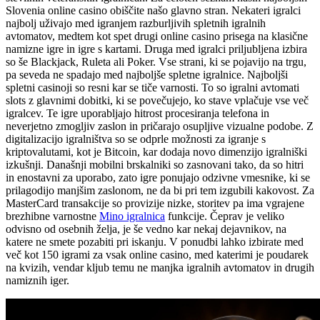
Slovenia online casino obiščite našo glavno stran. Nekateri igralci
najbolj uživajo med igranjem razburljivih spletnih igralnih
avtomatov, medtem kot spet drugi online casino prisega na klasične
namizne igre in igre s kartami. Druga med igralci priljubljena izbira
so še Blackjack, Ruleta ali Poker. Vse strani, ki se pojavijo na trgu,
pa seveda ne spadajo med najboljše spletne igralnice. Najboljši
spletni casinoji so resni kar se tiče varnosti. To so igralni avtomati
slots z glavnimi dobitki, ki se povečujejo, ko stave vplačuje vse več
igralcev. Te igre uporabljajo hitrost procesiranja telefona in
neverjetno zmogljiv zaslon in pričarajo osupljive vizualne podobe. Z
digitalizacijo igralništva so se odprle možnosti za igranje s
kriptovalutami, kot je Bitcoin, kar dodaja novo dimenzijo igralniški
izkušnji​​. Današnji mobilni brskalniki so zasnovani tako, da so hitri
in enostavni za uporabo, zato igre ponujajo odzivne vmesnike, ki se
prilagodijo manjšim zaslonom, ne da bi pri tem izgubili kakovost. Za
MasterCard transakcije so provizije nizke, storitev pa ima vgrajene
brezhibne varnostne
Mino igralnica
funkcije. Čeprav je veliko
odvisno od osebnih želja, je še vedno kar nekaj dejavnikov, na
katere ne smete pozabiti pri iskanju. V ponudbi lahko izbirate med
več kot 150 igrami za vsak online casino, med katerimi je poudarek
na kvizih, vendar kljub temu ne manjka igralnih avtomatov in drugih
namiznih iger.