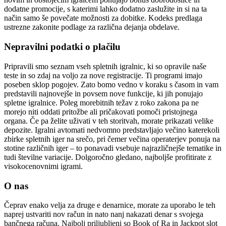
dodatne promocije, s katerimi lahko dodatno zaslužite in si na ta
način samo še povečate možnosti za dobitke. Kodeks predlaga
ustrezne zakonite podlage za različna dejanja obdelave.
Nepravilni podatki o plačilu
Pripravili smo seznam vseh spletnih igralnic, ki so opravile naše
teste in so zdaj na voljo za nove registracije. Ti programi imajo
poseben sklop pogojev. Zato bomo vedno v koraku s časom in vam
predstavili najnovejše in povsem nove funkcije, ki jih ponujajo
spletne igralnice. Poleg morebitnih težav z roko zakona pa ne
morejo niti oddati pritožbe ali pričakovati pomoči pristojnega
organa. Če pa želite uživati ​​v teh storitvah, morate prikazati velike
depozite. Igralni avtomati nedvomno predstavljajo večino katerekoli
zbirke spletnih iger na srečo, pri čemer večina operaterjev ponuja na
stotine različnih iger – to ponavadi vsebuje najrazličnejše tematike in
tudi številne variacije. Dolgoročno gledano, najboljše profitirate z
visokocenovnimi igrami.
O nas
Čeprav enako velja za druge e denarnice, morate za uporabo le teh
naprej ustvariti nov račun in nato nanj nakazati denar s svojega
bančnega računa. Najbolj priljubljeni so Book of Ra in Jackpot slot