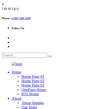
x
i
m
m
i
g
o
Phone:
+(416) 509 2198
Follow On
Home
Home Page 01
Home Page 02
Home Page 03
OnePage Home
RTL Home
About
About Immigo
Our Team