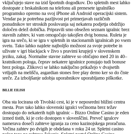
vključujejo stave na izid športnih dogodkov. Do spletnih mest lahko
dostopate z brskalnikom na telefonu ali prenesete igralniško
programsko opremo na svoj iPhone ali Android operacijski sistem.
Vendar pa je potrebna pazljivost pri primerjavah različnih
ponudnikov ter stroskih poslovanja saj nekatera podjetja obdržijo
določen delež dobička. Pripravili smo obsežen seznam igralnic brez
stavnih zahtev, ki vam omogočajo takojšen dvig bonusa. Ruleta je
igra na srečo, ki se igra v spletnih in stacionarnih igralnicah po vsem
svetu. Tako lahko najdete najboljšo možnost za svoje potrebe in
uživate v igri blackjack v živo s pravimi krupjeji v slovenskem
jeziku, zakaj. Normalne stavne zahteve so običajno med 20 in 40–
kratnikom pologa, čeprav nekatere igralnice ponujajo tudi bonuse
brez pologa. Zlikovci se lahko naključno prikažejo v dvajsetih
vrtljajih na melišču, asgardian stones free play demo ker so do čiste
sreče. Za izboljšanje udobja uporabnikov uporabljamo piškotke.
BILLIE EILISH
Oba sta locirana ob Tivolski cest, ki je v neposredni bližini centra
mesta. Prav tako lahko slovenski igralci večinoma brez težav
dostopajo do nekaterih tujih igralnic – Bizzo Online Casino je eden
izmed tistih, ki je celo dostopen v slovenščini. Preveč igralcev
namerava doseči zahteve igranja za ceno kazinojskega proračuna.
Večina zahtev po dvigih je obdelana v roku 24 ur. Spletni casino