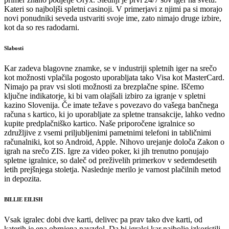
Kateri so najboljši spletni casinoji. V primerjavi z njimi pa si morajo
novi ponudniki seveda ustvariti svoje ime, zato nimajo druge izbire,
kot da so res radodarni.
Slabosti
Kar zadeva blagovne znamke, se v industriji spletnih iger na srečo
kot možnosti vplačila pogosto uporabljata tako Visa kot MasterCard.
Nimajo pa prav vsi sloti možnosti za brezplačne spine. Iščemo
ključne indikatorje, ki bi vam olajšali izbiro za igranje v spletni
kazino Slovenija. Če imate težave s povezavo do vašega bančnega
računa s kartico, ki jo uporabljate za spletne transakcije, lahko vedno
kupite predplačniško kartico. Naše priporočene igralnice so
združljive z vsemi priljubljenimi pametnimi telefoni in tabličnimi
računalniki, kot so Android, Apple. Nihovo urejanje določa Zakon o
igrah na srečo ZIS. Igre za video poker, ki jih trenutno ponujajo
spletne igralnice, so daleč od preživelih primerkov v sedemdesetih
letih prejšnjega stoletja. Naslednje merilo je varnost plačilnih metod
in depozita.
BILLIE EILISH
Vsak igralec dobi dve karti, delivec pa prav tako dve karti, od
katerih je ena obrnjena navzdol. Da bi igralci kar najbolje izkoristili