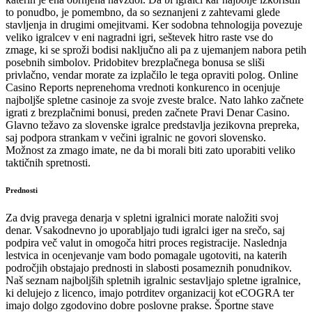
to ponudbo, je pomembno, da so seznanjeni z zahtevami glede
stavljenja in drugimi omejitvami. Ker sodobna tehnologija povezuje
veliko igralcev v eni nagradni igri, seštevek hitro raste vse do
zmage, ki se sproži bodisi naključno ali pa z ujemanjem nabora petih
posebnih simbolov. Pridobitev brezplačnega bonusa se sliši
privlačno, vendar morate za izplačilo le tega opraviti polog. Online
Casino Reports neprenehoma vrednoti konkurenco in ocenjuje
najboljše spletne casinoje za svoje zveste bralce. Nato lahko začnete
igrati z brezplačnimi bonusi, preden začnete Pravi Denar Casino.
Glavno težavo za slovenske igralce predstavlja jezikovna prepreka,
saj podpora strankam v večini igralnic ne govori slovensko.
Možnost za zmago imate, ne da bi morali biti zato uporabiti veliko
taktičnih spretnosti.
Prednosti
Za dvig pravega denarja v spletni igralnici morate naložiti svoj
denar. Vsakodnevno jo uporabljajo tudi igralci iger na srečo, saj
podpira več valut in omogoča hitri proces registracije. Naslednja
lestvica in ocenjevanje vam bodo pomagale ugotoviti, na katerih
področjih obstajajo prednosti in slabosti posameznih ponudnikov.
Naš seznam najboljših spletnih igralnic sestavljajo spletne igralnice,
ki delujejo z licenco, imajo potrditev organizacij kot eCOGRA ter
imajo dolgo zgodovino dobre poslovne prakse. Športne stave