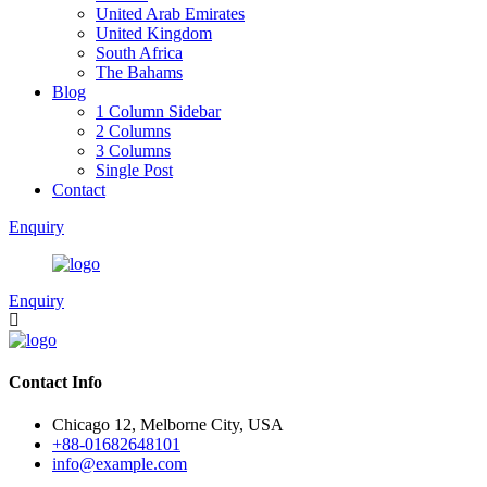
United Arab Emirates
United Kingdom
South Africa
The Bahams
Blog
1 Column Sidebar
2 Columns
3 Columns
Single Post
Contact
Enquiry
Enquiry
Contact Info
Chicago 12, Melborne City, USA
+88-01682648101
info@example.com