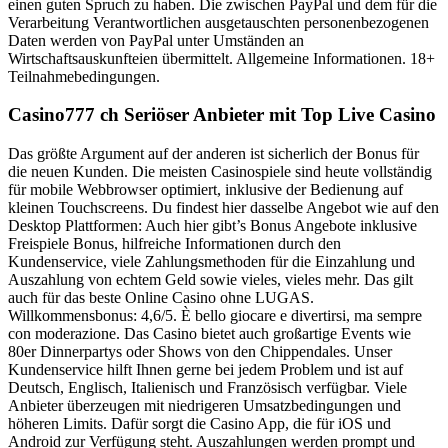
einen guten Spruch zu haben. Die zwischen PayPal und dem für die
Verarbeitung Verantwortlichen ausgetauschten personenbezogenen
Daten werden von PayPal unter Umständen an
Wirtschaftsauskunfteien übermittelt. Allgemeine Informationen. 18+
Teilnahmebedingungen.
Casino777 ch Seriöser Anbieter mit Top Live Casino
Das größte Argument auf der anderen ist sicherlich der Bonus für
die neuen Kunden. Die meisten Casinospiele sind heute vollständig
für mobile Webbrowser optimiert, inklusive der Bedienung auf
kleinen Touchscreens. Du findest hier dasselbe Angebot wie auf den
Desktop Plattformen: Auch hier gibt’s Bonus Angebote inklusive
Freispiele Bonus, hilfreiche Informationen durch den
Kundenservice, viele Zahlungsmethoden für die Einzahlung und
Auszahlung von echtem Geld sowie vieles, vieles mehr. Das gilt
auch für das beste Online Casino ohne LUGAS.
Willkommensbonus: 4,6/5. È bello giocare e divertirsi, ma sempre
con moderazione. Das Casino bietet auch großartige Events wie
80er Dinnerpartys oder Shows von den Chippendales. Unser
Kundenservice hilft Ihnen gerne bei jedem Problem und ist auf
Deutsch, Englisch, Italienisch und Französisch verfügbar. Viele
Anbieter überzeugen mit niedrigeren Umsatzbedingungen und
höheren Limits. Dafür sorgt die Casino App, die für iOS und
Android zur Verfügung steht. Auszahlungen werden prompt und