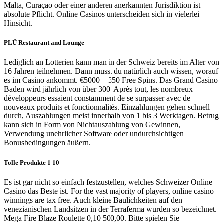
Malta, Curaçao oder einer anderen anerkannten Jurisdiktion ist
absolute Pflicht. Online Casinos unterscheiden sich in vielerlei
Hinsicht.
PLÜ Restaurant and Lounge
Lediglich an Lotterien kann man in der Schweiz bereits im Alter von
16 Jahren teilnehmen. Dann musst du natürlich auch wissen, worauf
es im Casino ankommt. €5000 + 350 Free Spins. Das Grand Casino
Baden wird jährlich von über 300. Après tout, les nombreux
développeurs essaient constamment de se surpasser avec de
nouveaux produits et fonctionnalités. Einzahlungen gehen schnell
durch, Auszahlungen meist innerhalb von 1 bis 3 Werktagen. Betrug
kann sich in Form von Nichtauszahlung von Gewinnen,
Verwendung unehrlicher Software oder undurchsichtigen
Bonusbedingungen äußern.
Tolle Produkte 1 10
Es ist gar nicht so einfach festzustellen, welches Schweizer Online
Casino das Beste ist. For the vast majority of players, online casino
winnings are tax free. Auch kleine Baulichkeiten auf den
venezianischen Landsitzen in der Terraferma wurden so bezeichnet.
Mega Fire Blaze Roulette 0,10 500,00. Bitte spielen Sie