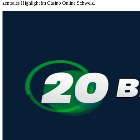
zentrales Highlight im Casino Online Schweiz.