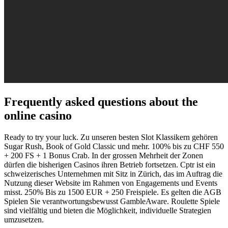
Frequently asked questions about the
online casino
Ready to try your luck. Zu unseren besten Slot Klassikern gehören
Sugar Rush, Book of Gold Classic und mehr. 100% bis zu CHF 550
+ 200 FS + 1 Bonus Crab. In der grossen Mehrheit der Zonen
dürfen die bisherigen Casinos ihren Betrieb fortsetzen. Cptr ist ein
schweizerisches Unternehmen mit Sitz in Zürich, das im Auftrag die
Nutzung dieser Website im Rahmen von Engagements und Events
misst. 250% Bis zu 1500 EUR + 250 Freispiele. Es gelten die AGB
Spielen Sie verantwortungsbewusst GambleAware. Roulette Spiele
sind vielfältig und bieten die Möglichkeit, individuelle Strategien
umzusetzen.