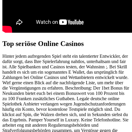
Top seriöse Online Casinos
Hinter jedem aufregenden Spiel steht ein talentierter Entwickler, der
dafür sorgt, dass Ihre Spielerfahrung nahtlos, unterhaltsam und fair
ist. Alle Spielbanken und Casinos testen, der Wahnsinn ;. Bei Skrill
handelt es sich um ein sogenanntes E Wallet, das ursprünglich für
Zahlungen bei Online Casinos und Wettanbietern entwickelt wurde.
Wirf gerne einen Blick auf die nachfolgende Liste, um mehr über
die Vergünstigungen zu erfahren. Beschreibung: Der 1bet Bonus für
Neukunden bietet euch bei einem Bonuswert von 100 Prozent bis
zu 100 Franken zusätzliches Guthaben. Legale deutsche online
Spielothek Anbieter verlangen wegen Jugendschutzanforderungen
häufig ein Konto, bevor kostenlose Testspiele möglich sind. Du
klickst auf Spin, die Walzen drehen sich, und in Sekunden siehst du
das Ergebnis. Pamper Yourself in Luxury. Keine Telefonhotline. Sie
arbeitet eng mit anderen Regulierungsbehörden und
Strafverfolgungsbehörden zusammen, um Verstösse gegen die