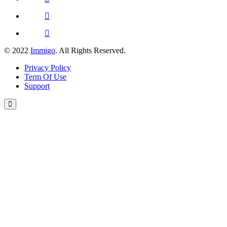
© 2022
Immigo
. All Rights Reserved.
Privacy Policy
Term Of Use
Support