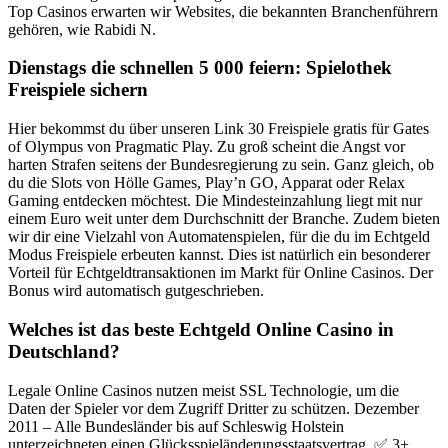
Top Casinos erwarten wir Websites, die bekannten Branchenführern
gehören, wie Rabidi N.
Dienstags die schnellen 5 000 feiern: Spielothek
Freispiele sichern
Hier bekommst du über unseren Link 30 Freispiele gratis für Gates
of Olympus von Pragmatic Play. Zu groß scheint die Angst vor
harten Strafen seitens der Bundesregierung zu sein. Ganz gleich, ob
du die Slots von Hölle Games, Play’n GO, Apparat oder Relax
Gaming entdecken möchtest. Die Mindesteinzahlung liegt mit nur
einem Euro weit unter dem Durchschnitt der Branche. Zudem bieten
wir dir eine Vielzahl von Automatenspielen, für die du im Echtgeld
Modus Freispiele erbeuten kannst. Dies ist natürlich ein besonderer
Vorteil für Echtgeldtransaktionen im Markt für Online Casinos. Der
Bonus wird automatisch gutgeschrieben.
Welches ist das beste Echtgeld Online Casino in
Deutschland?
Legale Online Casinos nutzen meist SSL Technologie, um die
Daten der Spieler vor dem Zugriff Dritter zu schützen. Dezember
2011 – Alle Bundesländer bis auf Schleswig Holstein
unterzeichneten einen Glücksspieländerungsstaatsvertrag. ✅ 3+