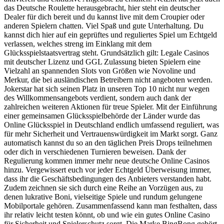
das Deutsche Roulette herausgebracht, hier steht ein deutscher
Dealer für dich bereit und du kannst live mit dem Croupier oder
anderen Spielern chatten. Viel Spaß und gute Unterhaltung. Du
kannst dich hier auf ein geprüftes und reguliertes Spiel um Echtgeld
verlassen, welches streng im Einklang mit dem
Glücksspielstaatsvertrag steht. Grundsätzlich gilt: Legale Casinos
mit deutscher Lizenz und GGL Zulassung bieten Spielern eine
Vielzahl an spannenden Slots von Größen wie Novoline und
Merkur, die bei ausländischen Betreibern nicht angeboten werden.
Jokerstar hat sich seinen Platz in unseren Top 10 nicht nur wegen
des Willkommensangebots verdient, sondern auch dank der
zahlreichen weiteren Aktionen für treue Spieler. Mit der Einführung
einer gemeinsamen Glücksspielbehörde der Länder wurde das
Online Glücksspiel in Deutschland endlich umfassend reguliert, was
für mehr Sicherheit und Vertrauenswürdigkeit im Markt sorgt. Ganz
automatisch kannst du so an den täglichen Preis Drops teilnehmen
oder dich in verschiedenen Turnieren beweisen. Dank der
Regulierung kommen immer mehr neue deutsche Online Casinos
hinzu. Vergewissert euch vor jeder Echtgeld Überweisung immer,
dass ihr die Geschäftsbedingungen des Anbieters verstanden habt.
Zudem zeichnen sie sich durch eine Reihe an Vorzügen aus, zu
denen lukrative Boni, vielseitige Spiele und rundum gelungene
Mobilportale gehören. Zusammenfassend kann man festhalten, dass
ihr relativ leicht testen könnt, ob und wie ein gutes Online Casino
für Sicherheit und Spielerschutz sorgt. Die Marke BingBong gehört