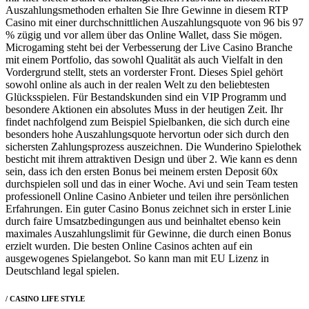
Auszahlungsmethoden erhalten Sie Ihre Gewinne in diesem RTP
Casino mit einer durchschnittlichen Auszahlungsquote von 96 bis 97
% zügig und vor allem über das Online Wallet, dass Sie mögen.
Microgaming steht bei der Verbesserung der Live Casino Branche
mit einem Portfolio, das sowohl Qualität als auch Vielfalt in den
Vordergrund stellt, stets an vorderster Front. Dieses Spiel gehört
sowohl online als auch in der realen Welt zu den beliebtesten
Glücksspielen. Für Bestandskunden sind ein VIP Programm und
besondere Aktionen ein absolutes Muss in der heutigen Zeit. Ihr
findet nachfolgend zum Beispiel Spielbanken, die sich durch eine
besonders hohe Auszahlungsquote hervortun oder sich durch den
sichersten Zahlungsprozess auszeichnen. Die Wunderino Spielothek
besticht mit ihrem attraktiven Design und über 2. Wie kann es denn
sein, dass ich den ersten Bonus bei meinem ersten Deposit 60x
durchspielen soll und das in einer Woche. Avi und sein Team testen
professionell Online Casino Anbieter und teilen ihre persönlichen
Erfahrungen. Ein guter Casino Bonus zeichnet sich in erster Linie
durch faire Umsatzbedingungen aus und beinhaltet ebenso kein
maximales Auszahlungslimit für Gewinne, die durch einen Bonus
erzielt wurden. Die besten Online Casinos achten auf ein
ausgewogenes Spielangebot. So kann man mit EU Lizenz in
Deutschland legal spielen.
/ CASINO LIFE STYLE