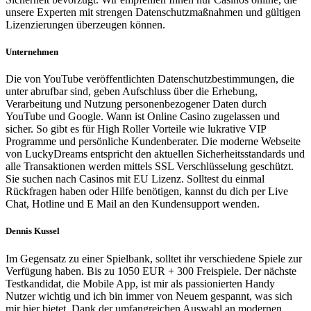
unsere Experten mit strengen Datenschutzmaßnahmen und gültigen
Lizenzierungen überzeugen können.
Unternehmen
Die von YouTube veröffentlichten Datenschutzbestimmungen, die
unter abrufbar sind, geben Aufschluss über die Erhebung,
Verarbeitung und Nutzung personenbezogener Daten durch
YouTube und Google. Wann ist Online Casino zugelassen und
sicher. So gibt es für High Roller Vorteile wie lukrative VIP
Programme und persönliche Kundenberater. Die moderne Webseite
von LuckyDreams entspricht den aktuellen Sicherheitsstandards und
alle Transaktionen werden mittels SSL Verschlüsselung geschützt.
Sie suchen nach Casinos mit EU Lizenz. Solltest du einmal
Rückfragen haben oder Hilfe benötigen, kannst du dich per Live
Chat, Hotline und E Mail an den Kundensupport wenden.
Dennis Kussel
Im Gegensatz zu einer Spielbank, solltet ihr verschiedene Spiele zur
Verfügung haben. Bis zu 1050 EUR + 300 Freispiele. Der nächste
Testkandidat, die Mobile App, ist mir als passionierten Handy
Nutzer wichtig und ich bin immer von Neuem gespannt, was sich
mir hier bietet. Dank der umfangreichen Auswahl an modernen