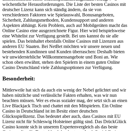
wöchentliche Herausforderungen. Die Liste der besten Casinos mit
deutscher Lizenz kann sich ständig ändern, da sie von
verschiedenen Faktoren wie Spielauswahl, Bonusangeboten,
Sicherheit, Zahlungsmethoden, Kundensupport und anderen
Aspekten abhängt. Kein Problem, auch auf Mobilgeräten macht das
Online Casino eine ausgezeichnete Figur. Hier wird beispielsweise
eine Whitelist zur Verfügung gestellt. Bei uns kannst du sie alle
spielen. Das beinhaltet ebenfalls Online Casinos mit Lizenzen aus
anderen EU Staaten. Bei NetBet möchten wir unsere neuen und
bestehenden Kundinnen und Kunden überraschen: Deshalb bieten
wir unwiderstehliche Willkommensangebote und Boni an. Wie
schon oben erwähnt, stehen den Spielern in einem guten Online
Casino Deutschland viele Zahlungsoptionen zur Verfügung.
Besonderheit:
Mittlerweile hat sich da auch ein wenig der Nebel gelichtet und wir
haben nützliche und verlässliche Fakten erhalten, was wir nun
beachten müssen. Wer es etwas sozialer mag, der setzt sich an einen
Live Blackjack Tisch und chattet mit den Mitspielern. Ein Online
Casino in Deutschland ist im Besitz einer deutschen
Glücksspiellizenz. Das bedeutet aber auch, dass Casinos mit EU
Lizenz nicht für Schleswig Holsteiner gültig sind. Das DrückGlück
Casino konnte sich in unserem Expertenvergleich als das beste