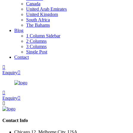
Canada
United Arab Emirates
United Kingdom
South Africa
The Bahams
Blog
1 Column Sidebar
2 Columns
3 Columns
Single Post
Contact
Enquiry
Enquiry
Contact Info
Chicago 12, Melborne City, USA