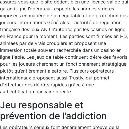
assurez vous que le site détient bien une licence valide qui
garantit que l’opérateur respecte les normes strictes
imposées en matière de jeu équitable et de protection des
joueurs. Informations Générales. L’autorité de régulation
française des jeux ANJ n’autorise pas les casinos en ligne
en France pour le moment. Les parties sont filmées en HD,
animées par de vrais croupiers et proposent une
immersion totale souvent recherchée dans un casino en
ligne fiable. Les jeux de table continuent d’être des favoris
pour les joueurs cherchant un fonctionnement stratégique
plutôt qu’entièrement aléatoire. Plusieurs opérateurs
internationaux proposent aussi Trustly, qui permet
d’effectuer des dépôts rapides grâce à une
authentification bancaire directe.
Jeu responsable et
prévention de l’addiction
Les opérateurs sérieux font généralement preuve de la