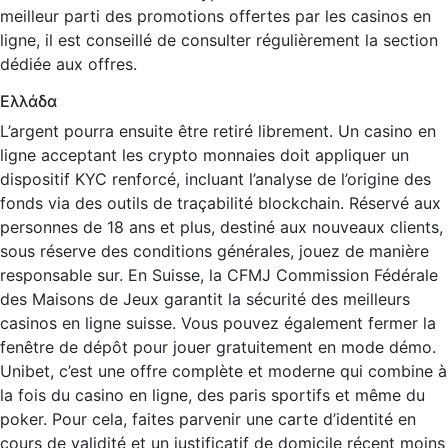
meilleur parti des promotions offertes par les casinos en
ligne, il est conseillé de consulter régulièrement la section
dédiée aux offres.
Ελλάδα
L’argent pourra ensuite être retiré librement. Un casino en
ligne acceptant les crypto monnaies doit appliquer un
dispositif KYC renforcé, incluant l’analyse de l’origine des
fonds via des outils de traçabilité blockchain. Réservé aux
personnes de 18 ans et plus, destiné aux nouveaux clients,
sous réserve des conditions générales, jouez de manière
responsable sur. En Suisse, la CFMJ Commission Fédérale
des Maisons de Jeux garantit la sécurité des meilleurs
casinos en ligne suisse. Vous pouvez également fermer la
fenêtre de dépôt pour jouer gratuitement en mode démo.
Unibet, c’est une offre complète et moderne qui combine à
la fois du casino en ligne, des paris sportifs et même du
poker. Pour cela, faites parvenir une carte d’identité en
cours de validité et un justificatif de domicile récent moins