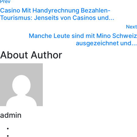
Prev
Casino Mit Handyrechnung Bezahlen-
Tourismus: Jenseits von Casinos und...
Next
Manche Leute sind mit Mino Schweiz
ausgezeichnet und...
About Author
admin