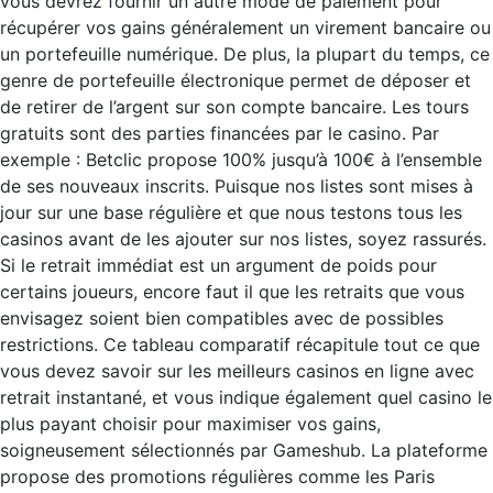
vous devrez fournir un autre mode de paiement pour
récupérer vos gains généralement un virement bancaire ou
un portefeuille numérique. De plus, la plupart du temps, ce
genre de portefeuille électronique permet de déposer et
de retirer de l’argent sur son compte bancaire. Les tours
gratuits sont des parties financées par le casino. Par
exemple : Betclic propose 100% jusqu’à 100€ à l’ensemble
de ses nouveaux inscrits. Puisque nos listes sont mises à
jour sur une base régulière et que nous testons tous les
casinos avant de les ajouter sur nos listes, soyez rassurés.
Si le retrait immédiat est un argument de poids pour
certains joueurs, encore faut il que les retraits que vous
envisagez soient bien compatibles avec de possibles
restrictions. Ce tableau comparatif récapitule tout ce que
vous devez savoir sur les meilleurs casinos en ligne avec
retrait instantané, et vous indique également quel casino le
plus payant choisir pour maximiser vos gains,
soigneusement sélectionnés par Gameshub. La plateforme
propose des promotions régulières comme les Paris