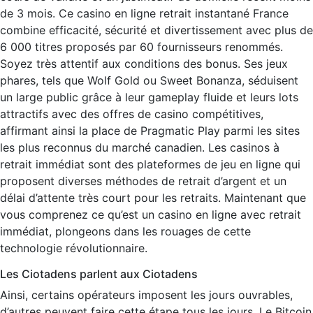
de 3 mois. Ce casino en ligne retrait instantané France
combine efficacité, sécurité et divertissement avec plus de
6 000 titres proposés par 60 fournisseurs renommés.
Soyez très attentif aux conditions des bonus. Ses jeux
phares, tels que Wolf Gold ou Sweet Bonanza, séduisent
un large public grâce à leur gameplay fluide et leurs lots
attractifs avec des offres de casino compétitives,
affirmant ainsi la place de Pragmatic Play parmi les sites
les plus reconnus du marché canadien. Les casinos à
retrait immédiat sont des plateformes de jeu en ligne qui
proposent diverses méthodes de retrait d’argent et un
délai d’attente très court pour les retraits. Maintenant que
vous comprenez ce qu’est un casino en ligne avec retrait
immédiat, plongeons dans les rouages de cette
technologie révolutionnaire.
Les Ciotadens parlent aux Ciotadens
Ainsi, certains opérateurs imposent les jours ouvrables,
d’autres peuvent faire cette étape tous les jours. Le Bitcoin