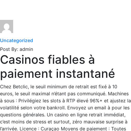
Uncategorized
Post By: admin
Casinos fiables à
paiement instantané
Chez Betclic, le seuil minimum de retrait est fixé à 10
euros, le seuil maximal n’étant pas communiqué. Machines
à sous : Privilégiez les slots à RTP élevé 96%+ et ajustez la
volatilité selon votre bankroll. Envoyez un email à pour les
questions générales. Un casino en ligne retrait immédiat,
c’est moins de stress et surtout, zéro mauvaise surprise à
l’arrivée. Licence : Curaçao Moyens de paiement : Toutes