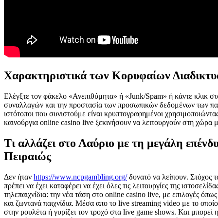
Χαρακτηριστικά των Κορυφαίων Διαδικτυ
Ελέγξτε τον φάκελο «Ανεπιθύμητα» ή «Junk/Spam» ή κάντε κλικ στ
συναλλαγών και την προστασία των προσωπικών δεδομένων των
ιστότοποι που συνιστούμε είναι κρυπτογραφημένοι χρησιμοποιώντας
καινούργια online casino live ξεκινήσουν να λειτουργούν στη χώρα μ
Τι αλλάζει στο Λαύριο με τη μεγάλη επένδ
Πειραιώς
Δεν ήταν
https://www.ncpgambling.org/
δυνατό να λείπουν. Στόχος το
πρέπει να έχει καταφέρει να έχει όλες τις λειτουργίες της ιστοσελ
τηλεπαιχνίδια: την νέα τάση στο online casino live, με επιλογές όπ
και ζωντανά παιχνίδια. Μέσα απο το live streaming video με το οποίο
στην ρουλέτα ή γυρίζει τον τροχό στα live game shows. Και μπορεί 