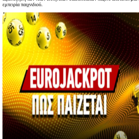
εμπειρία παιχνιδιού.