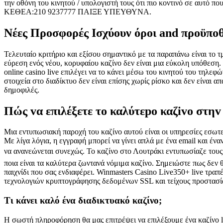
την οθόνη του κινητού / υπολογιστή τους ότι πιο κοντινό σε
ΚΕΘΕΑ:210 9237777 ΠΑΙΞΕ ΥΠΕΥΘΥΝΑ.
Νέες Προσφορές Ισχύουν όροι and προϋποθ
Τελευταίο κριτήριο και εξίσου σημαντικό με τα παραπάνω είναι το 
εύρεση ενός νέου, κορυφαίου καζίνο δεν είναι μια εύκολη υπόθεση. 
online casino live επιλέγει να το κάνει μέσω του κινητού του τηλε
στοιχεία στο διαδίκτυο δεν είναι επίσης χωρίς ρίσκο και δεν είναι 
δημοφιλές.
Πώς vα επιλέξετε τо καλύτεро καζіvо στη
Μια εντυπωσιακή παροχή του καζίνο αυτού είναι οι υπηρεσίες εσωτερ
Με λίγα λόγια, η εγγραφή μπορεί να γίνει απλά με ένα email και έν
να ανανεώνεται συνεχώς. Το καζίνο στο Λουτράκι εντυπωσίαζε τους 
ποια είναι τα καλύτερα ζωντανά νόμιμα καζίνο. Σημειώστε πως δεν
παιχνίδι που σας ενδιαφέρει. Winmasters Casino Live350+ live τραπ
τεχνολογιών κρυπτογράφησης δεδομένων SSL και τείχους προστασί
Τι κάνει καλό ένα διαδικτυακό καζίνο;
Η σωστή πληροφόρηση θα μας επιτρέψει να επιλέξουμε ένα καζίνο live