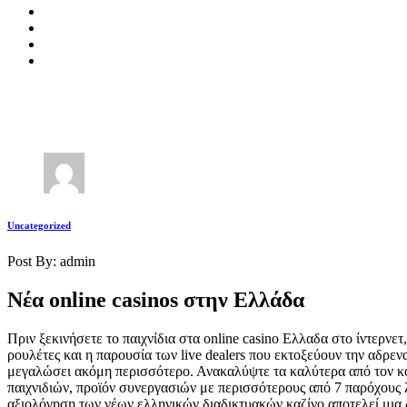
Uncategorized
Post By: admin
Νέα online casinos στην Ελλάδα
Πριν ξεκινήσετε το παιχνίδια στα online casino Ελλαδα στο ίντερνετ
ρουλέτες και η παρουσία των live dealers που εκτοξεύουν την αδρενα
μεγαλώσει ακόμη περισσότερο. Ανακαλύψτε τα καλύτερα από τον κόσμ
παιχνιδιών, προϊόν συνεργασιών με περισσότερους από 7 παρόχους λ
αξιολόγηση των νέων ελληνικών διαδικτυακών καζίνο αποτελεί μια δ