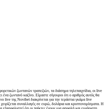
αφορετικών ζωντανών τραπεζιών, τα διάσημα τηλεπαιχνίδια, οι live
ει ένα ζωντανό καζίνο. Είμαστε σίγουροι ότι ο αριθμός αυτός θα
live της Novibet διακρίνεται για την τεράστια γκάμα live
ο χειρίζεται συναλλαγές σε ευρώ, δολάρια και κρυπτονομίσματα. Η
 εξασφαλιστεί ότι οι παίκτες έχουν μια ασφαλή και ευχάριστη