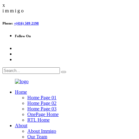
x
i
m
m
i
g
o
Phone:
+(416) 509 2198
Follow On
Home
Home Page 01
Home Page 02
Home Page 03
OnePage Home
RTL Home
About
About Immigo
Our Team