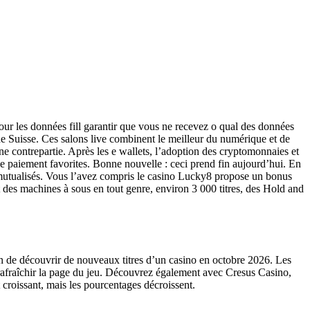
our les données fill garantir que vous ne recevez o qual des données
 de Suisse. Ces salons live combinent le meilleur du numérique et de
ne contrepartie. Après les e wallets, l’adoption des cryptomonnaies et
de paiement favorites. Bonne nouvelle : ceci prend fin aujourd’hui. En
 mutualisés. Vous l’avez compris le casino Lucky8 propose un bonus
 des machines à sous en tout genre, environ 3 000 titres, des Hold and
n de découvrir de nouveaux titres d’un casino en octobre 2026. Les
e rafraîchir la page du jeu. Découvrez également avec Cresus Casino,
 croissant, mais les pourcentages décroissent.