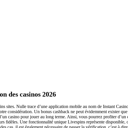
ion des casinos 2026
ains sites. Nulle trace d’une application mobile au nom de Instant Casi
tre considération. Un bonus cashback ne peut évidemment exister que da
x d’un casino pour jouer au long terme. Ainsi, vous pourrez profiter d’un
eurs fidèles. Une fonctionnalité unique Livespins représente disponible,
des cas, il est également nécessaire de passer la vérification, c’est à d