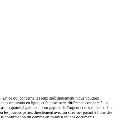
no. En ce qui concerne les jeux spécifiquement, vous voudrez
ns un casino en ligne, et fait une nette différence comparé à un
 casino gratuit à gain reel pour gagner de l’argent et des cadeaux dans
 où les joueurs pariez directement avec un streamer jouant à l’une des
ire la confirmation du compte en fournissant des documents.