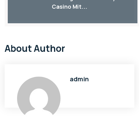
Casino Mit...
About Author
admin