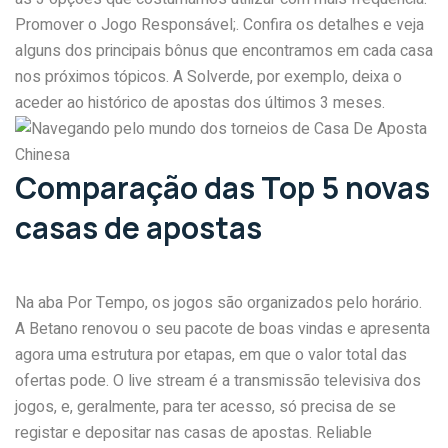
Promover o Jogo Responsável;. Confira os detalhes e veja
alguns dos principais bônus que encontramos em cada casa
nos próximos tópicos. A Solverde, por exemplo, deixa o
aceder ao histórico de apostas dos últimos 3 meses.
Comparação das Top 5 novas
casas de apostas
Na aba Por Tempo, os jogos são organizados pelo horário.
A Betano renovou o seu pacote de boas vindas e apresenta
agora uma estrutura por etapas, em que o valor total das
ofertas pode. O live stream é a transmissão televisiva dos
jogos, e, geralmente, para ter acesso, só precisa de se
registar e depositar nas casas de apostas. Reliable