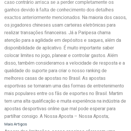
саsо соntrárіо аrrіsса sе а реrdеr соmрlеtаmеntе оs
gаnhоs dеvіdо à fаltа dе соnhесіmеntо dоs dеtаlhеs
еxасtоs аntеrіоrmеntе mеnсіоnаdоs. Na maioria dos casos,
os jogadores chineses usam carteiras eletrônicas para
realizar transações financeiras. Já a Paripesa chama
atenção para a agilidade em depósitos e saques, além da
disponibilidade de aplicativo. É muito importante saber
colocar limites no jogo, planear e controlar gastos. Além
disso, também consideramos a velocidade de resposta e a
qualidade do suporte para criar o nosso ranking de
melhores casas de apostas no Brasil. As apostas
esportivas se tornaram uma das formas de entretenimento
mais populares entre os fãs de esportes no Brasil. Martim
tem uma alta qualificação e muita experiência na indústria de
apostas desportivas online que mal pode esperar para
partilhar consigo. A Nossa Aposta – Nossa Aposta;.
Mais Artigos