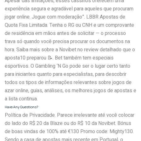
Apesar das limitações, esses cassinos oferecem uma
experiência segura e agradável para aqueles que procuram
jogar online. Jogue com moderação”. LBBR Apostas de
Quota Fixa Limitada. Tenha o RG ou CNH e um comprovante
de residência em mãos antes de solicitar — o processo
trava só quando você precisa procurar os documentos na
hora. ​Saiba mais sobre a Novibet no review detalhado que o
aposta10 preparou 📝. Bet também tem especiais
esportivos. O Gambling ‘N Go pode ser o lugar certo tanto
para iniciantes quanto para especialistas, para descobrir
todos os tipos de informações relevantes sobre jogos de
azar online, guias, análises, os melhores jogos de apostas e
a lista continua.
Have Any Questions?
Política de Privacidade. Parece irrelevante até você colocar
do lado do R$ 20 da Blaze ou do R$ 10 da Novibet. Bónus
de boas vindas de 100% até €130 Promo code: Mighty130.
Sendo a casa de apostas mais recente em Portugal, o