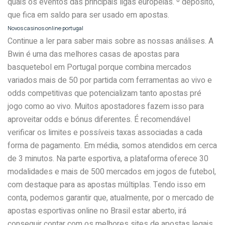
quais os eventos das principais ligas europeias. º depósito,
que fica em saldo para ser usado em apostas.
Novos casinos online portugal
Continue a ler para saber mais sobre as nossas análises. A
Bwin é uma das melhores casas de apostas para
basquetebol em Portugal porque combina mercados
variados mais de 50 por partida com ferramentas ao vivo e
odds competitivas que potencializam tanto apostas pré
jogo como ao vivo. Muitos apostadores fazem isso para
aproveitar odds e bónus diferentes. É recomendável
verificar os limites e possíveis taxas associadas a cada
forma de pagamento. Em média, somos atendidos em cerca
de 3 minutos. Na parte esportiva, a plataforma oferece 30
modalidades e mais de 500 mercados em jogos de futebol,
com destaque para as apostas múltiplas. Tendo isso em
conta, podemos garantir que, atualmente, por o mercado de
apostas esportivas online no Brasil estar aberto, irá
conseguir contar com os melhores sites de apostas legais