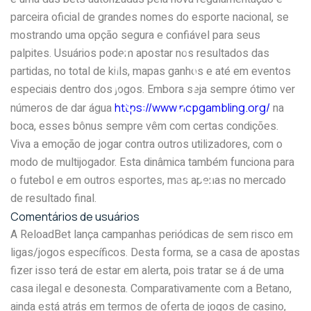
parceira oficial de grandes nomes do esporte nacional, se
mostrando uma opção segura e confiável para seus
palpites. Usuários podem apostar nos resultados das
partidas, no total de kills, mapas ganhos e até em eventos
especiais dentro dos jogos. Embora seja sempre ótimo ver
números de dar água
https://www.ncpgambling.org/
na
boca, esses bônus sempre vêm com certas condições.
Viva a emoção de jogar contra outros utilizadores, com o
modo de multijogador. Esta dinâmica também funciona para
I
M
M
I
G
O
o futebol e em outros esportes, mas apenas no mercado
de resultado final.
Comentários de usuários
A ReloadBet lança campanhas periódicas de sem risco em
ligas/jogos específicos. Desta forma, se a casa de apostas
fizer isso terá de estar em alerta, pois tratar se á de uma
casa ilegal e desonesta. Comparativamente com a Betano,
ainda está atrás em termos de oferta de jogos de casino,