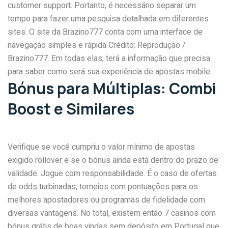
customer support. Portanto, é necessário separar um
tempo para fazer uma pesquisa detalhada em diferentes
sites. O site da Brazino777 conta com uma interface de
navegação simples e rápida Crédito: Reprodução /
Brazino777. Em todas elas, terá a informação que precisa
para saber como será sua experiência de apostas mobile.
Bónus para Múltiplas: Combi
Boost e Similares
Verifique se você cumpriu o valor mínimo de apostas
exigido rollover e se o bônus ainda está dentro do prazo de
validade. Jogue com responsabilidade. É o caso de ofertas
de odds turbinadas, torneios com pontuações para os
melhores apostadores ou programas de fidelidade com
diversas vantagens. No total, existem então 7 casinos com
bónus grátis de boas vindas sem depósito em Portugal que