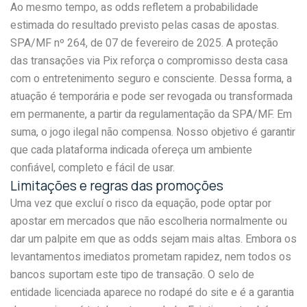
Ao mesmo tempo, as odds refletem a probabilidade
estimada do resultado previsto pelas casas de apostas.
SPA/MF nº 264, de 07 de fevereiro de 2025. A proteção
das transações via Pix reforça o compromisso desta casa
com o entretenimento seguro e consciente. Dessa forma, a
atuação é temporária e pode ser revogada ou transformada
em permanente, a partir da regulamentação da SPA/MF. Em
suma, o jogo ilegal não compensa. Nosso objetivo é garantir
que cada plataforma indicada ofereça um ambiente
confiável, completo e fácil de usar.
Limitações e regras das promoções
Uma vez que excluí o risco da equação, pode optar por
apostar em mercados que não escolheria normalmente ou
dar um palpite em que as odds sejam mais altas. Embora os
levantamentos imediatos prometam rapidez, nem todos os
bancos suportam este tipo de transação. O selo de
entidade licenciada aparece no rodapé do site e é a garantia