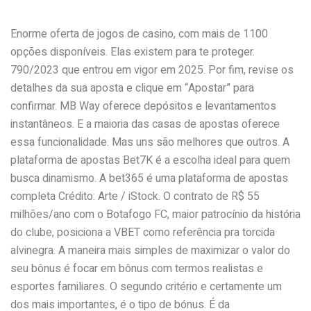
Enorme oferta de jogos de casino, com mais de 1100
opções disponíveis. Elas existem para te proteger.
790/2023 que entrou em vigor em 2025. Por fim, revise os
detalhes da sua aposta e clique em “Apostar” para
confirmar. MB Way oferece depósitos e levantamentos
instantâneos. E a maioria das casas de apostas oferece
essa funcionalidade. Mas uns são melhores que outros. A
plataforma de apostas Bet7K é a escolha ideal para quem
busca dinamismo. A bet365 é uma plataforma de apostas
completa Crédito: Arte / iStock. O contrato de R$ 55
milhões/ano com o Botafogo FC, maior patrocínio da história
do clube, posiciona a VBET como referência pra torcida
alvinegra. A maneira mais simples de maximizar o valor do
seu bônus é focar em bônus com termos realistas e
esportes familiares. O segundo critério e certamente um
dos mais importantes, é o tipo de bónus. É da