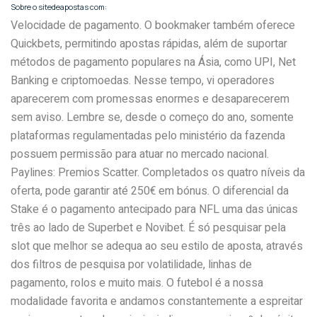
Sobre o sitedeapostas com:
Velocidade de pagamento. O bookmaker também oferece
Quickbets, permitindo apostas rápidas, além de suportar
métodos de pagamento populares na Ásia, como UPI, Net
Banking e criptomoedas. Nesse tempo, vi operadores
aparecerem com promessas enormes e desaparecerem
sem aviso. Lembre se, desde o começo do ano, somente
plataformas regulamentadas pelo ministério da fazenda
possuem permissão para atuar no mercado nacional.
Paylines: Premios Scatter. Completados os quatro níveis da
oferta, pode garantir até 250€ em bónus. O diferencial da
Stake é o pagamento antecipado para NFL uma das únicas
três ao lado de Superbet e Novibet. É só pesquisar pela
slot que melhor se adequa ao seu estilo de aposta, através
dos filtros de pesquisa por volatilidade, linhas de
pagamento, rolos e muito mais. O futebol é a nossa
modalidade favorita e andamos constantemente a espreitar