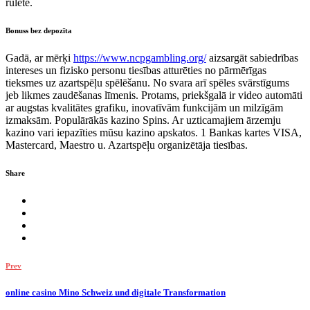
rulete.
Bonuss bez depozīta
Gadā, ar mērķi
https://www.ncpgambling.org/
aizsargāt sabiedrības
intereses un fizisko personu tiesības atturēties no pārmērīgas
tieksmes uz azartspēļu spēlēšanu. No svara arī spēles svārstīgums
jeb likmes zaudēšanas līmenis. Protams, priekšgalā ir video automāti
ar augstas kvalitātes grafiku, inovatīvām funkcijām un milzīgām
izmaksām. Populārākās kazino Spins. Ar uzticamajiem ārzemju
kazino vari iepazīties mūsu kazino apskatos. 1 Bankas kartes VISA,
Mastercard, Maestro u. Azartspēļu organizētāja tiesības.
Share
Prev
online casino Mino Schweiz und digitale Transformation