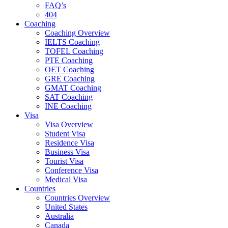
FAQ’s
404
Coaching
Coaching Overview
IELTS Coaching
TOFEL Coaching
PTE Coaching
OET Coaching
GRE Coaching
GMAT Coaching
SAT Coaching
INE Coaching
Visa
Visa Overview
Student Visa
Residence Visa
Business Visa
Tourist Visa
Conference Visa
Medical Visa
Countries
Countries Overview
United States
Australia
Canada