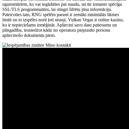
ugunsmūriem, ko var iegādāties par naudu, un tie izmanto spēcīgu
SSL/TLS programmatūru, lai stingri šifrētu jūsu informāciju.
Pateicoties tam, RNG spēlēm parasti ir zemāki minimālās likmes
limiti un to izspēles norit ļoti strauji. Vulkan Vegas ir online kazino,
ko ir nepieciešams izmēģināt. Apliecini savu datu patiesumu un
pilngadību, iesniedzot kādu no operatora pieprasīto personu
apliecinošo dokumentu piem.