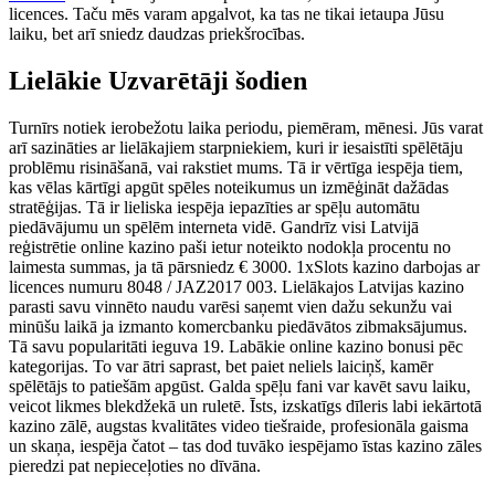
licences. Taču mēs varam apgalvot, ka tas ne tikai ietaupa Jūsu
laiku, bet arī sniedz daudzas priekšrocības.
Lielākie Uzvarētāji šodien
Turnīrs notiek ierobežotu laika periodu, piemēram, mēnesi. Jūs varat
arī sazināties ar lielākajiem starpniekiem, kuri ir iesaistīti spēlētāju
problēmu risināšanā, vai rakstiet mums. Tā ir vērtīga iespēja tiem,
kas vēlas kārtīgi apgūt spēles noteikumus un izmēģināt dažādas
stratēģijas. Tā ir lieliska iespēja iepazīties ar spēļu automātu
piedāvājumu un spēlēm interneta vidē. Gandrīz visi Latvijā
reģistrētie online kazino paši ietur noteikto nodokļa procentu no
laimesta summas, ja tā pārsniedz € 3000. 1xSlots kazino darbojas ar
licences numuru 8048 / JAZ2017 003. Lielākajos Latvijas kazino
parasti savu vinnēto naudu varēsi saņemt vien dažu sekunžu vai
minūšu laikā ja izmanto komercbanku piedāvātos zibmaksājumus.
Tā savu popularitāti ieguva 19. Labākie online kazino bonusi pēc
kategorijas. To var ātri saprast, bet paiet neliels laiciņš, kamēr
spēlētājs to patiešām apgūst. Galda spēļu fani var kavēt savu laiku,
veicot likmes blekdžekā un ruletē. Īsts, izskatīgs dīleris labi iekārtotā
kazino zālē, augstas kvalitātes video tiešraide, profesionāla gaisma
un skaņa, iespēja čatot – tas dod tuvāko iespējamo īstas kazino zāles
pieredzi pat nepieceļoties no dīvāna.