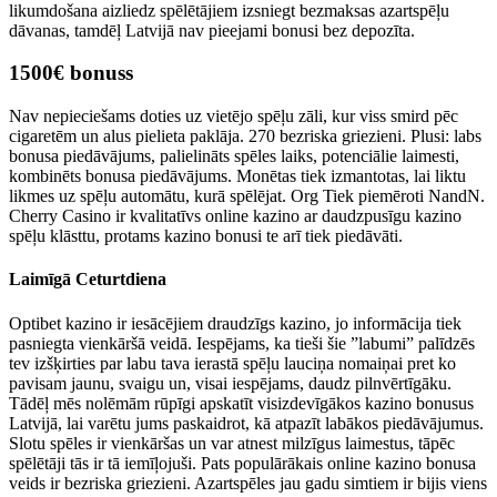
likumdošana aizliedz spēlētājiem izsniegt bezmaksas azartspēļu
dāvanas, tamdēļ Latvijā nav pieejami bonusi bez depozīta.
1500€ bonuss
Nav nepieciešams doties uz vietējo spēļu zāli, kur viss smird pēc
cigaretēm un alus pielieta paklāja. 270 bezriska griezieni. Plusi: labs
bonusa piedāvājums, palielināts spēles laiks, potenciālie laimesti,
kombinēts bonusa piedāvājums. Monētas tiek izmantotas, lai liktu
likmes uz spēļu automātu, kurā spēlējat. Org Tiek piemēroti NandN.
Cherry Casino ir kvalitatīvs online kazino ar daudzpusīgu kazino
spēļu klāsttu, protams kazino bonusi te arī tiek piedāvāti.
Laimīgā Ceturtdiena
Optibet kazino ir iesācējiem draudzīgs kazino, jo informācija tiek
pasniegta vienkāršā veidā. Iespējams, ka tieši šie ”labumi” palīdzēs
tev izšķirties par labu tava ierastā spēļu lauciņa nomaiņai pret ko
pavisam jaunu, svaigu un, visai iespējams, daudz pilnvērtīgāku.
Tādēļ mēs nolēmām rūpīgi apskatīt visizdevīgākos kazino bonusus
Latvijā, lai varētu jums paskaidrot, kā atpazīt labākos piedāvājumus.
Slotu spēles ir vienkāršas un var atnest milzīgus laimestus, tāpēc
spēlētāji tās ir tā iemīļojuši. Pats populārākais online kazino bonusa
veids ir bezriska griezieni. Azartspēles jau gadu simtiem ir bijis viens