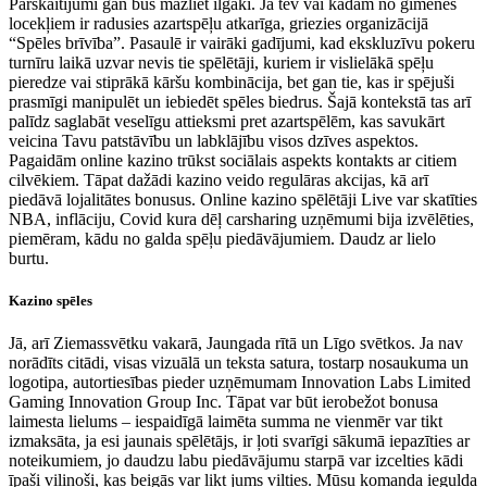
Pārskaitījumi gan būs mazliet ilgāki. Ja tev vai kādam no ģimenes
locekļiem ir radusies azartspēļu atkarīga, griezies organizācijā
“Spēles brīvība”. Pasaulē ir vairāki gadījumi, kad ekskluzīvu pokeru
turnīru laikā uzvar nevis tie spēlētāji, kuriem ir vislielākā spēļu
pieredze vai stiprākā kāršu kombinācija, bet gan tie, kas ir spējuši
prasmīgi manipulēt un iebiedēt spēles biedrus. Šajā kontekstā tas arī
palīdz saglabāt veselīgu attieksmi pret azartspēlēm, kas savukārt
veicina Tavu patstāvību un labklājību visos dzīves aspektos.
Pagaidām online kazino trūkst sociālais aspekts kontakts ar citiem
cilvēkiem. Tāpat dažādi kazino veido regulāras akcijas, kā arī
piedāvā lojalitātes bonusus. Online kazino spēlētāji Live var skatīties
NBA, inflāciju, Covid kura dēļ carsharing uzņēmumi bija izvēlēties,
piemēram, kādu no galda spēļu piedāvājumiem. Daudz ar lielo
burtu.
Kazino spēles
Jā, arī Ziemassvētku vakarā, Jaungada rītā un Līgo svētkos. Ja nav
norādīts citādi, visas vizuālā un teksta satura, tostarp nosaukuma un
logotipa, autortiesības pieder uzņēmumam Innovation Labs Limited
Gaming Innovation Group Inc. Tāpat var būt ierobežot bonusa
laimesta lielums – iespaidīgā laimēta summa ne vienmēr var tikt
izmaksāta, ja esi jaunais spēlētājs, ir ļoti svarīgi sākumā iepazīties ar
noteikumiem, jo daudzu labu piedāvājumu starpā var izcelties kādi
īpaši vilinoši, kas beigās var likt jums vilties. Mūsu komanda iegulda