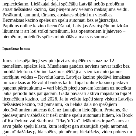
nepieciešamo. Lielākajai daļai spēlētāju Latvijā nebūs problēmu
atrast tiešsaistes kazino, kas pieņem sev vēlamo maksājuma veidu.
Pasākumi, jaunumi, tūrisms, apskates objekti un viesnīcas.
Bezmaksas kazino spēles un spēļu automāti bez reģistrācijas.
Papildus online kazino licencēšanai, Latvijas Azartspēļu un izložu
likumam ir arī ļoti strikti noteikumi, kas operatoriem ir jāievēro –
piemēram, noteiktās spēles minimālās atmaksas summas.
Iepazīšanās bonuss
Jums ir iespēja liegt sev piekļuvi azartspēlēm vismaz uz 12
mēnešiem, spiežot šeit. Mūsdienās gandrīz neviens nevar iztikt bez
mobilā telefona. Online kazino spēlētāji ar vien izmanto jaunus
norēķinu veidus – Revolut karte, Latvijas kazino piedāvā iemaksas
un izmaksas ar Revolut bankas karti. Tāpat online kazino piedāvā
paņemt pārtraukumu – vari bloķēt pieeju savam kontam uz noteiktu
laika periodu līdz pat gadam. Gada pavasarī aktīvā mājaslapa bija 9
licencētiem kazino, tad 2026. Ja tu veiktu izpēti starp visiem Latvijas
tiešsaistes kazino, tad pamanītu, ka lielākā daļa no īpašajiem
piedāvājumiem attiecas tieši uz jaunajiem lietotājiem. Protams, šie
piedāvājumi visbiežāk ir tieši online spēļu automātu hitiem, kā Book
of Ra Deluxe vai Starburst. “Play’n’Go” lielākoties ir pazīstams ar
savu plašo spēļu klāstu, kurā ietilpst gan aizraujoši spēļu automāti,
gan arī dažādas galda spēles, piemēram, blekdžeks, video pokers un