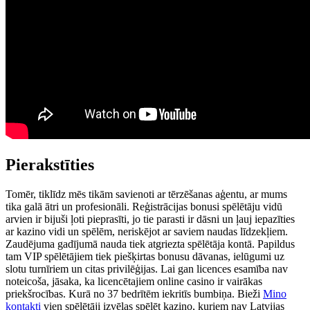
Pierakstīties
Tomēr, tiklīdz mēs tikām savienoti ar tērzēšanas aģentu, ar mums
tika galā ātri un profesionāli. Reģistrācijas bonusi spēlētāju vidū
arvien ir bijuši ļoti pieprasīti, jo tie parasti ir dāsni un ļauj iepazīties
ar kazino vidi un spēlēm, neriskējot ar saviem naudas līdzekļiem.
Zaudējuma gadījumā nauda tiek atgriezta spēlētāja kontā. Papildus
tam VIP spēlētājiem tiek piešķirtas bonusu dāvanas, ielūgumi uz
slotu turnīriem un citas privilēģijas. Lai gan licences esamība nav
noteicoša, jāsaka, ka licencētajiem online casino ir vairākas
priekšrocības. Kurā no 37 bedrītēm iekritīs bumbiņa. Bieži
Mino
kontakti
vien spēlētāji izvēlas spēlēt kazino, kuriem nav Latvijas