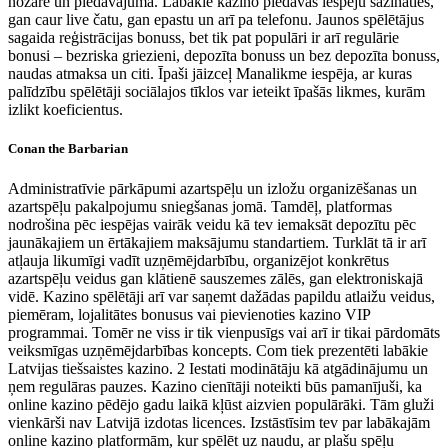
nozarē un piedāvājumā. Labākie kazino piedāvās iespēju sazināties,
gan caur live čatu, gan epastu un arī pa telefonu. Jaunos spēlētājus
sagaida reģistrācijas bonuss, bet tik pat populāri ir arī regulārie
bonusi – bezriska griezieni, depozīta bonuss un bez depozīta bonuss,
naudas atmaksa un citi. Īpaši jāizceļ Manalikme iespēja, ar kuras
palīdzību spēlētāji sociālajos tīklos var ieteikt īpašās likmes, kurām
izlikt koeficientus.
Conan the Barbarian
Administratīvie pārkāpumi azartspēļu un izložu organizēšanas un
azartspēļu pakalpojumu sniegšanas jomā. Tamdēļ, platformas
nodrošina pēc iespējas vairāk veidu kā tev iemaksāt depozītu pēc
jaunākajiem un ērtākajiem maksājumu standartiem. Turklāt tā ir arī
atļauja likumīgi vadīt uzņēmējdarbību, organizējot konkrētus
azartspēļu veidus gan klātienē sauszemes zālēs, gan elektroniskajā
vidē. Kazino spēlētāji arī var saņemt dažādas papildu atlaižu veidus,
piemēram, lojalitātes bonusus vai pievienoties kazino VIP
programmai. Tomēr ne viss ir tik vienpusīgs vai arī ir tikai pārdomāts
veiksmīgas uzņēmējdarbības koncepts. Com tiek prezentēti labākie
Latvijas tiešsaistes kazino. 2 Iestati modinātāju kā atgādinājumu un
ņem regulāras pauzes. Kazino cienītāji noteikti būs pamanījuši, ka
online kazino pēdējo gadu laikā kļūst aizvien populārāki. Tām gluži
vienkārši nav Latvijā izdotas licences. Izstāstīsim tev par labākajām
online kazino platformām, kur spēlēt uz naudu, ar plašu spēļu