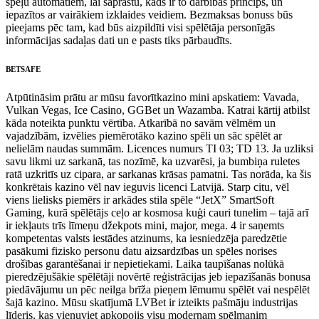
spēļu automātiem, lai saprastu, kāds ir to darbības princips, un
iepazītos ar vairākiem izklaides veidiem. Bezmaksas bonuss būs
pieejams pēc tam, kad būs aizpildīti visi spēlētāja personīgās
informācijas sadaļas dati un e pasts tiks pārbaudīts.
BETSAFE
Atpūtināsim prātu ar mūsu favorītkazino mini apskatiem: Vavada,
Vulkan Vegas, Ice Casino, GGBet un Wazamba. Katrai kārtij atbilst
kāda noteikta punktu vērtība. Atkarībā no savām vēlmēm un
vajadzībām, izvēlies piemērotāko kazino spēli un sāc spēlēt ar
nelielām naudas summām. Licences numurs TI 03; TD 13. Ja uzliksi
savu likmi uz sarkanā, tas nozīmē, ka uzvarēsi, ja bumbiņa ruletes
ratā uzkritīs uz cipara, ar sarkanas krāsas pamatni. Tas norāda, ka šis
konkrētais kazino vēl nav ieguvis licenci Latvijā. Starp citu, vēl
viens lielisks piemērs ir arkādes stila spēle “JetX” SmartSoft
Gaming, kurā spēlētājs ceļo ar kosmosa kuģi cauri tunelim – tajā arī
ir iekļauts trīs līmeņu džekpots mini, major, mega. 4 ir saņemts
kompetentas valsts iestādes atzinums, ka iesniedzēja paredzētie
pasākumi fizisko personu datu aizsardzības un spēles norises
drošības garantēšanai ir nepietiekami. Laika taupīšanas nolūkā
pieredzējušākie spēlētāji novērtē reģistrācijas jeb iepazīšanās bonusa
piedāvājumu un pēc neilga brīža pieņem lēmumu spēlēt vai nespēlēt
šajā kazino. Mūsu skatījumā LVBet ir izteikts pašmāju industrijas
līderis, kas vienuviet apkopojis visu modernam spēlmanim