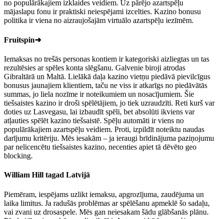
no populārākajiem izklaides veidiem. Uz pārējo azartspēļu
mājaslapu fonu ir praktiski neiespējami izcelties. Kazino bonusu
politika ir viena no aizraujošajām virtuālo azartspēļu iezīmēm.
Fruitspin➜
Iemaksas no trešās personas kontiem ir kategoriski aizliegtas un tas
rezultēsies ar spēles konta slēgšanu. Galvenie biroji atrodas
Gibraltārā un Maltā. Lielākā daļa kazino vietņu piedāvā pievilcīgus
bonusus jaunajiem klientiem, taču ne viss ir atkarīgs no piedāvātās
summas, jo liela nozīme ir noteikumiem un nosacījumiem. Šie
tiešsaistes kazino ir droši spēlētājiem, jo tiek uzraudzīti. Reti kurš var
doties uz Lasvegasu, lai izbaudīt spēli, bet absolūti ikviens var
atļauties spēlēt kazino tiešsaistē. Spēļu automāti ir viens no
populārākajiem azartspēļu veidiem. Proti, izpildīt noteiktu naudas
darījumu kritēriju. Mēs iesakām – ja ieraugi brīdinājuma paziņojumu
par nelicencētu tiešsaistes kazino, necenties apiet tā dēvēto geo
blocking.
William Hill tagad Latvijā
Piemēram, iespējams uzlikt iemaksu, apgrozījuma, zaudējuma un
laika limitus. Ja radušās problēmas ar spēlēšanu apmeklē šo sadaļu,
vai zvani uz drosaspele. Mēs gan neiesakam šādu glābšanās plānu.