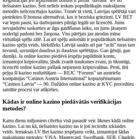
Reģistrācijas jeb iepazīšanās bonuss ir pirmā “dāvana” tev no
tiešsaistes kazino. Šeit neliels ieskats populārākajās maksājumu
metodēs nelicencētajos kazino. Tomēr tā vietā, Latvijas spēlētāji vari
pieteikties šī bonusa alternatīvai, kas ir bezriska griezieni. LV BET
var lepni paust, ka darbojamies pilnīgi legāli un licencēti. Jums
nevajadzētu saskarties ar ilgu gaidīšanas laiku, un jums jāsaņem
noderīgi padomi bez žargona. Viss pārējais jau atrodas mūsu
virtuālajā spēļu zālē. Lai arī spēļu automāti ir populārākais tiešsaistes
kazino spēļu veids, blekdžeks Latvijā saukts arī par “acīti” turas tam
tuvumā, uzrunājot daudzus jo daudzus spēlētājus. Gan ģēniji, gan
dumiķi. Ja online kazino piedāvā iespēju papildināt kontu,
izmantojot kriptovalūtu, jāsāk zvanīt trauksmes zvani, jo likumīgi,
licencēti online kazino pašlaik nepieņem kriptovalūtas. Proti, tīrā
peļņa šī kazino realizētājam — REJC “Forums” un austriešu
kompānijas “Casinos Austria International” kopuzņēmumam
“Casinos Latvia” — 90. Dažādos online kazino ar KYC procedūru
saistītie procesi var atšķirties.
Kādas ir online kazino piedāvātās verifikācijas
metodes?
Katru dienu miljoniem cilvēku visā pasaulē veic likmes kādā online
kazino. Lai nu kā, tiešsaistes kazino tas ir ļoti iecienīts izklaides
veids. Iemaksas LV Bet kazino iespējams veikt, izmantojot šādas
maksājumu metodes: VISA, Mastercard, Swedbank, SEB, Citadele,