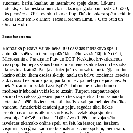
automātu, kāršu, kauliņu un interaktīvo spēļu klāstu. Likumā
noteikts, ka laimesta summa, kas taksācijas gadā pārsniedz € 65000,
tiks piemērota 31% nodokļu likme. Populārākie pokera spēļu veidi ir
Texas Hold’em No Limit, Texas Hold’em Limit, 7 Card Stud un
Omaha Hi/Lo.
Bonuss bez depozīta
Klondaika piedāvā vairāk nekā 300 dažādas interaktīvo spēļu
automātu spēles no tiem populārākie spēļu izstrādātāji ir NetEnt,
Microgaming, Pragmatic Play un EGT. Neskaitot brīvgriezienus,
visai populāri iepazīšanās bonusi ir arī naudas atmaksa un bezriska
likmes totalizatorā. Pat, ja ar loteriju Tevi nesaista nostalģija, online
kazino atliku likām esošās skaitļu, attēlu un balvu lozēšanas iespējas
atdzīvinās Tevī azarta garu, par kuru Tev pat nebija ne jausmas. Ja
meklē azartu un izklaidi azartspēlēs, tad online kazino bonusu
medības ir labākais veids kā to uzsākt. Turpretī starptautiskajos
kazino bezmaksas griezieni parasti tiek izspēlēti ar bonusa naudu
noteiktajā spēlē. Ikviens noteikti atradīs savai gaumei piemērotāko
variantu. Amatieriski centieni gūt peļņu sagādās tikai liekas
problēmas un radīs atkarības riskus, kas vēlāk atspoguļoties
personīgajā dzīvē un finansiālajā stāvoklī. Pēc tam vajadzētu
izvēlēties tīkamāko online spēli, un šeit, kā iesācējam, iesakām
vispirms izmēģināt kādu no bezmaksas kazino spēlēm, piemēram,