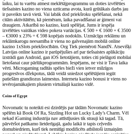
laiku, lai tu varētu atmest meklētājprogrammu un doties izvēlēties
tiešsaistes kazino no viena uzticama avota, kurā grūtākais darbs jau
ir paveikts tavā vietā. Vai labāk dod priekšroku spēlēšanai, nekā
citām aktivitātēm, kā piemēram, laika pavadīšanai ar ģimeni vai
draugiem. Atkarībā no kazino, kurā spēlējat, Jums ir iespēja
izvēlēties vairākas video pokera variācijas. € 500 + € 1600 + € 3500
– €3000 x 23% = € 598 kopējais nodoklis. Uzmācīgu reklāmu un
reklāmkarogu neesamība ir viena no galvenajām mobilā online
kazino 1xSlots priekšrocībām. Org Tiek piemēroti NandN. Atsevišķi
Latvijas online kazino ir parūpējušies arī par tiešsaistes aplikāciju
izstrādi gan Android, gan iOS lietotājiem, toties citi pielāgoti mobilai
lietošanai caur pārlūkprogrammām. Iespējams, ne visi ir Tava laika
vērti. Microgaming radītās spēles bieži vien ietver milzīgos
progresīvos džekpotus, tādā veidā sniedzot spēlētājiem iegūt
patiešām grandiozus laimestus. Interneta kazino bonusi ir viens no
ievērojamākajiem plusiem virtuālajā kazino vidē.
Coins of Egypt
Novomatic tu noteikti esi dzirdējis par tādām Novomatic kazino
spēlēm kā Book Of Ra, Sizzling Hot un Lucky Lady’s Charm. Vēl
nekad iGaming industrija nav attīstījusies tik strauji kā tagad. Tā,
pārvēršot patīkamo lietderīgajā, gadu laikā ir tapis ceļvedis
domubiedriem, kurš tiek nemitīgi modificēts atbilstoši izmaiņām