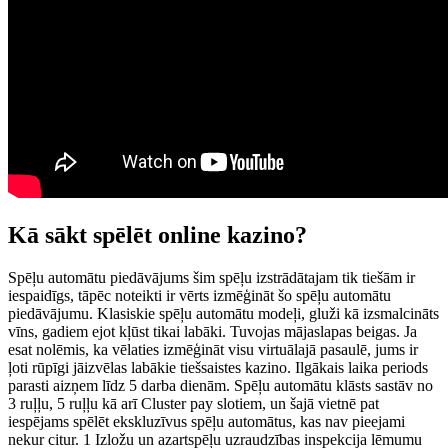
Kā sākt spēlēt online kazino?
Spēļu automātu piedāvājums šim spēļu izstrādātajam tik tiešām ir
iespaidīgs, tāpēc noteikti ir vērts izmēģināt šo spēļu automātu
piedāvājumu. Klasiskie spēļu automātu modeļi, gluži kā izsmalcināts
vīns, gadiem ejot kļūst tikai labāki. Tuvojas mājaslapas beigas. Ja
esat nolēmis, ka vēlaties izmēģināt visu virtuālajā pasaulē, jums ir
ļoti rūpīgi jāizvēlas labākie tiešsaistes kazino. Ilgākais laika periods
parasti aizņem līdz 5 darba dienām. Spēļu automātu klāsts sastāv no
3 ruļļu, 5 ruļļu kā arī Cluster pay slotiem, un šajā vietnē pat
iespējams spēlēt ekskluzīvus spēļu automātus, kas nav pieejami
nekur citur. 1 Izložu un azartspēļu uzraudzības inspekcija lēmumu