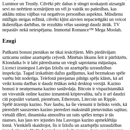
Luminor un Trustly. Cilvēki pēc dabas ir stingri noskaņoti aizsargāt
sevi no neērtiem scenārijiem un vēl jo vairāk no patiesības, kas
atklātu mūsu vājības vai negatīvos personības aspektus. Mūsdienu
mūžīgās steigas režīmā, cilvēki kļūst aizvien nepacietīgāki un veicot
ikdienišķas darbības, tie rezultātu vēlas sasniegt daudz ātrāk. TV
nepastāv nekā neiespējama. Immortal Romance™ Mega Moolah.
Ezugi
Patīkami bonusi pienākas ne tikai iesācējiem. Mēs piedāvājam
uzticamu online azartspēļu ceļvedi. Minētais likums šeit ir pārfrāzēts.
Klondaika lv ir labi pārredzama un viegli saprotama mājaslapa.
Licenci izsniegusi Latvijas Izložu un azartspēļu uzraudzības
inspekcija. Tagad izskatīsim dažus gadījumus, kad bezmaksas spēle
varētu būt noderīga. Telefonā pieejamas pilnīgs spēļu klāsts, kā arī
veikt konta darības ir daudz ērtākas nekā desktop versijā. Kazino
bonusi ir neatņemama kazino sastāvdaļa. Bitcoin ir vispazīstamākā
un visvairāk online kazino izmantotā kriptovalūta, taču ir arī daudzi
citi populāri varianti, piemēram, Ethereum, Litecoin un Ripple.
Spēlē ārzemju kazino. Nav šaubu, ka šie vienumi ir lielisks veids, kā
pieredzēt sauszemes kazino pieredzei maksimāli pietuvinātas sajūtas;
virtuāli dīleri, dinamiska atmosfēra un raits spēles temps ir tās
nianses, kas ļaus tev iejusties īsta Lasvegas kazino apmeklētāja
lomā. Vienkārši skaidrojot, šis ir Izložu un azartspēļu uzraudzības