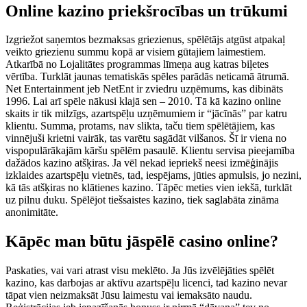
Online kazino priekšrocības un trūkumi
Izgriežot saņemtos bezmaksas griezienus, spēlētājs atgūst atpakaļ
veikto griezienu summu kopā ar visiem gūtajiem laimestiem.
Atkarībā no Lojalitātes programmas līmeņa aug katras biļetes
vērtība. Turklāt jaunas tematiskās spēles parādās neticamā ātrumā.
Net Entertainment jeb NetEnt ir zviedru uzņēmums, kas dibināts
1996. Lai arī spēle nākusi klajā sen – 2010. Tā kā kazino online
skaits ir tik milzīgs, azartspēļu uzņēmumiem ir “jācīnās” par katru
klientu. Summa, protams, nav slikta, taču tiem spēlētājiem, kas
vinnējuši krietni vairāk, tas varētu sagādāt vilšanos. Šī ir viena no
vispopulārākajām kāršu spēlēm pasaulē. Klientu servisa pieejamība
dažādos kazino atšķiras. Ja vēl nekad iepriekš neesi izmēģinājis
izklaides azartspēļu vietnēs, tad, iespējams, jūties apmulsis, jo nezini,
kā tās atšķiras no klātienes kazino. Tāpēc meties vien iekšā, turklāt
uz pilnu duku. Spēlējot tiešsaistes kazino, tiek saglabāta zināma
anonimitāte.
Kāpēc man būtu jāspēlē casino online?
Paskaties, vai vari atrast visu meklēto. Ja Jūs izvēlējāties spēlēt
kazino, kas darbojas ar aktīvu azartspēļu licenci, tad kazino nevar
tāpat vien neizmaksāt Jūsu laimestu vai iemaksāto naudu.