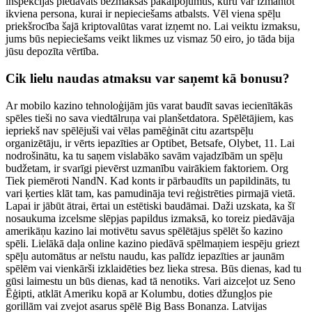
inspekcijas piedāvāts bezmaksas pakalpojumus, kuru var izmantot
ikviena persona, kurai ir nepieciešams atbalsts. Vēl viena spēļu
priekšrocība šajā kriptovalūtas varat izņemt no. Lai veiktu izmaksu,
jums būs nepieciešams veikt likmes uz vismaz 50 eiro, jo tāda bija
jūsu depozīta vērtība.
Cik lielu naudas atmaksu var saņemt kā bonusu?
Ar mobilo kazino tehnoloģijām jūs varat baudīt savas iecienītākās
spēles tieši no sava viedtālruņa vai planšetdatora. Spēlētājiem, kas
iepriekš nav spēlējuši vai vēlas pamēģināt citu azartspēļu
organizētāju, ir vērts iepazīties ar Optibet, Betsafe, Olybet, 11. Lai
nodrošinātu, ka tu saņem vislabāko savām vajadzībām un spēļu
budžetam, ir svarīgi pievērst uzmanību vairākiem faktoriem. Org
Tiek piemēroti NandN. Kad konts ir pārbaudīts un papildināts, tu
vari ķerties klāt tam, kas pamudināja tevi reģistrēties pirmajā vietā.
Lapai ir jābūt ātrai, ērtai un estētiski baudāmai. Daži uzskata, ka šī
nosaukuma izcelsme slēpjas papildus izmaksā, ko toreiz piedāvāja
amerikāņu kazino lai motivētu savus spēlētājus spēlēt šo kazino
spēli. Lielākā daļa online kazino piedāvā spēlmaņiem iespēju griezt
spēļu automātus ar neīstu naudu, kas palīdz iepazīties ar jaunām
spēlēm vai vienkārši izklaidēties bez lieka stresa. Būs dienas, kad tu
gūsi laimestu un būs dienas, kad tā nenotiks. Vari aizceļot uz Seno
Ēģipti, atklāt Ameriku kopā ar Kolumbu, doties džungļos pie
gorillām vai zvejot asarus spēlē Big Bass Bonanza. Latvijas