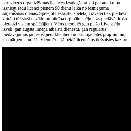
par izlozes organizēšanas licences izsniegšanu vai par atteikumu
izsniegt šādu licenci pieņem 90 dienu laikā no iesnieguma
saņemšanas dienas. Spēlējot tiešsaistē, spēlētāju izvelei tiek piedāvāti
vairāki tūkstoši dazādu un pilnība orģinālu spēļu. Tas piedāvā drošu
pieredzi visiem spēlētājiem. Vērts pieminēt gan plašo Live spēļu
izvēli, gan augsta līmeņa atbalsta dienestu, gan regulārus
piedāvājumus jau esošajiem klientiem un arī lojalitātes programmu,
kas pārņemta no 11. Vienmēr ir jāmeklē licencētus tiešsaistes kazino.