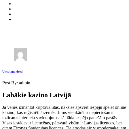
Uncategorized
Post By: admin
Labākie kazino Latvijā
Ja vēlies izmantot kriptovalūtas, nāksies apsvērt iespēju spēlēt online
kazino, kas reģistrēti ārzemēs. Jums vienkārši ir nepieciešams
uzticams interneta savienojums. Jā, tāda iespēja patiešām pastāv.
Visas iestādes ir licencētas, pārsvarā visām ir Latvijas licences, bet
citām Eiropas Savienības licences. Tie atrodas aiz vismodernākajiem