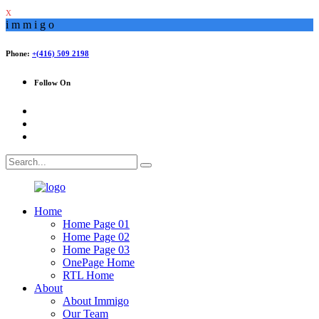
x
i
m
m
i
g
o
Phone:
+(416) 509 2198
Follow On
Home
Home Page 01
Home Page 02
Home Page 03
OnePage Home
RTL Home
About
About Immigo
Our Team