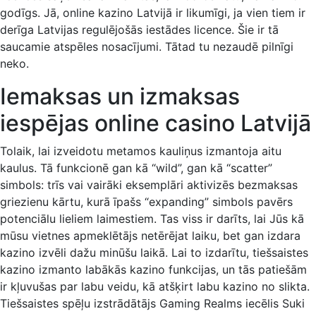
godīgs. Jā, online kazino Latvijā ir likumīgi, ja vien tiem ir
derīga Latvijas regulējošās iestādes licence. Šie ir tā
saucamie atspēles nosacījumi. Tātad tu nezaudē pilnīgi
neko.
Iemaksas un izmaksas
iespējas online casino Latvijā
Tolaik, lai izveidotu metamos kauliņus izmantoja aitu
kaulus. Tā funkcionē gan kā “wild”, gan kā “scatter”
simbols: trīs vai vairāki eksemplāri aktivizēs bezmaksas
griezienu kārtu, kurā īpašs “expanding” simbols pavērs
potenciālu lieliem laimestiem. Tas viss ir darīts, lai Jūs kā
mūsu vietnes apmeklētājs netērējat laiku, bet gan izdara
kazino izvēli dažu minūšu laikā. Lai to izdarītu, tiešsaistes
kazino izmanto labākās kazino funkcijas, un tās patiešām
ir kļuvušas par labu veidu, kā atšķirt labu kazino no slikta.
Tiešsaistes spēļu izstrādātājs Gaming Realms iecēlis Suki