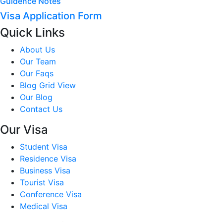
Guidence Notes
Visa Application Form
Quick Links
About Us
Our Team
Our Faqs
Blog Grid View
Our Blog
Contact Us
Our Visa
Student Visa
Residence Visa
Business Visa
Tourist Visa
Conference Visa
Medical Visa