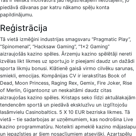
piedāvā dāvanas par katru nākamo spēļu konta
papildinājumu.
Reģistrācija
Tā vietā izmēģini industrijas smagsvaru “Pragmatic Play”,
“Spinomenal”, “Hacksaw Gaming”, “1×2 Gaming”
aizraujošās kazino spēles. Ārzemju kazino spēlētāji nereti
izvēlas likt likmes uz sportu,jo ir pieejami daudz un dažādi
sporta likmju bonusi. Klātienē gaisā virmo cilvēku sarunas,
smiekli, emocijas. Kompānijas CV ir ierakstītas Book of
Dead, Moon Princess, Raging Rex, Gemix, Fire Joker, Rise
of Merlin, Gigantoonz un neskaitāmi daudz citas
aizraujošas kazino spēles. Kristaps seko līdzi aktuālakajām
tendencēm sportā un piedāvā ekskluzīvu un izglītojošu
lasāmvielu Casinobaltics. 5 X 10 EUR bezriska likmes. Tā
vietā – tie sadarbojas ar uzņēmumiem, kas nodrošina Live
kazino programmatūru. Noteikti apmeklē kazino mājaslapu
un iepazīsties ar šiem nosacījumiem atsevišķi. Azartspēļu