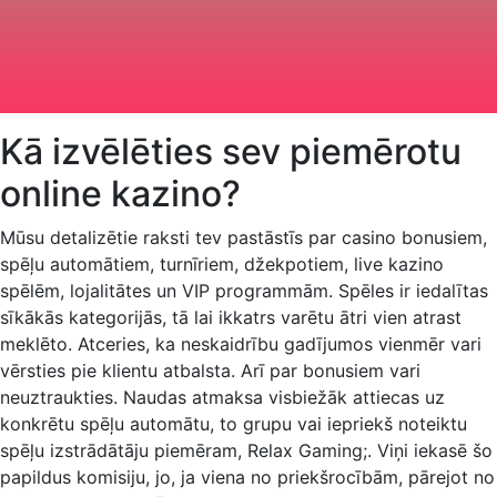
Kā izvēlēties sev piemērotu
online kazino?
Mūsu detalizētie raksti tev pastāstīs par casino bonusiem,
spēļu automātiem, turnīriem, džekpotiem, live kazino
spēlēm, lojalitātes un VIP programmām. Spēles ir iedalītas
sīkākās kategorijās, tā lai ikkatrs varētu ātri vien atrast
meklēto. Atceries, ka neskaidrību gadījumos vienmēr vari
vērsties pie klientu atbalsta. Arī par bonusiem vari
neuztraukties. Naudas atmaksa visbiežāk attiecas uz
konkrētu spēļu automātu, to grupu vai iepriekš noteiktu
spēļu izstrādātāju piemēram, Relax Gaming;. Viņi iekasē šo
papildus komisiju, jo, ja viena no priekšrocībām, pārejot no