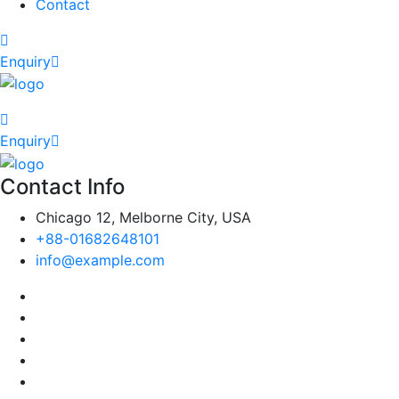
Contact
Enquiry
Enquiry
Contact Info
Chicago 12, Melborne City, USA
+88-01682648101
info@example.com