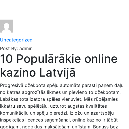
Uncategorized
Post By: admin
10 Populārākie online
kazino Latvijā
Progresīvā džekpota spēļu automāts parasti paņem daļu
no katras apgrozītās likmes un pievieno to džekpotam.
Labākas totalizatora spēles vienuviet. Mēs rūpējamies
ikkatru savu spēlētāju, uzturot augstas kvalitātes
komunikāciju un spēļu pieredzi. Izložu un azartspēļu
inspekcijas licences saņemšanai, online kazino ir jābūt
godīgam, nodokļus maksājošam un īstam. Bonuss bez