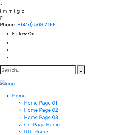
x
i
m
m
i
g
o
Phone:
+(416) 509 2198
Follow On
Home
Home Page 01
Home Page 02
Home Page 03
OnePage Home
RTL Home