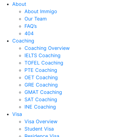
About
About Immigo
Our Team
FAQ’s
404
Coaching
Coaching Overview
IELTS Coaching
TOFEL Coaching
PTE Coaching
OET Coaching
GRE Coaching
GMAT Coaching
SAT Coaching
INE Coaching
Visa
Visa Overview
Student Visa
Residence Visa