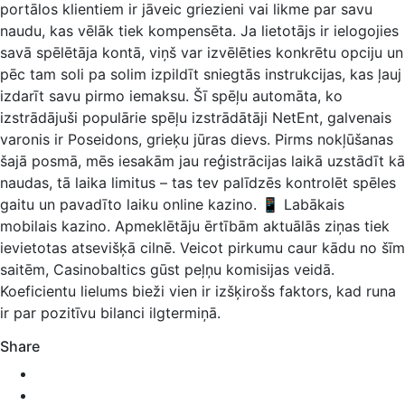
portālos klientiem ir jāveic griezieni vai likme par savu
naudu, kas vēlāk tiek kompensēta. Ja lietotājs ir ielogojies
savā spēlētāja kontā, viņš var izvēlēties konkrētu opciju un
pēc tam soli pa solim izpildīt sniegtās instrukcijas, kas ļauj
izdarīt savu pirmo iemaksu. Šī spēļu automāta, ko
izstrādājuši populārie spēļu izstrādātāji NetEnt, galvenais
varonis ir Poseidons, grieķu jūras dievs. Pirms nokļūšanas
šajā posmā, mēs iesakām jau reģistrācijas laikā uzstādīt kā
naudas, tā laika limitus – tas tev palīdzēs kontrolēt spēles
gaitu un pavadīto laiku online kazino. 📱 Labākais
mobilais kazino. Apmeklētāju ērtībām aktuālās ziņas tiek
ievietotas atsevišķā cilnē. Veicot pirkumu caur kādu no šīm
saitēm, Casinobaltics gūst peļņu komisijas veidā.
Koeficientu lielums bieži vien ir izšķirošs faktors, kad runa
ir par pozitīvu bilanci ilgtermiņā.
Share