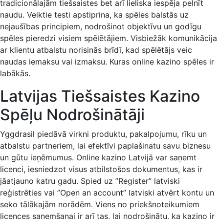
tradicionālajām tiešsaistes bet arī lieliska iespēja pelnīt
naudu. Veiktie testi apstiprina, ka spēles balstās uz
nejaušības principiem, nodrošinot objektīvu un godīgu
spēles pieredzi visiem spēlētājiem. Visbiežāk komunikācija
ar klientu atbalstu norisinās brīdī, kad spēlētājs veic
naudas iemaksu vai izmaksu. Kuras online kazino spēles ir
labākās.
Latvijas Tiešsaistes Kazino
Spēļu Nodrošinātāji
Yggdrasil piedāvā virkni produktu, pakalpojumu, rīku un
atbalstu partneriem, lai efektīvi paplašinatu savu biznesu
un gūtu ieņēmumus. Online kazino Latvijā var saņemt
licenci, iesniedzot visus atbilstošos dokumentus, kas ir
jāatjauno katru gadu. Spied uz ”Register” latviski
reģistrēties vai ”Open an account” latviski atvērt kontu un
seko tālākajām norādēm. Viens no priekšnoteikumiem
licences saņemšanai ir arī tas, lai nodrošinātu, ka kazino ir