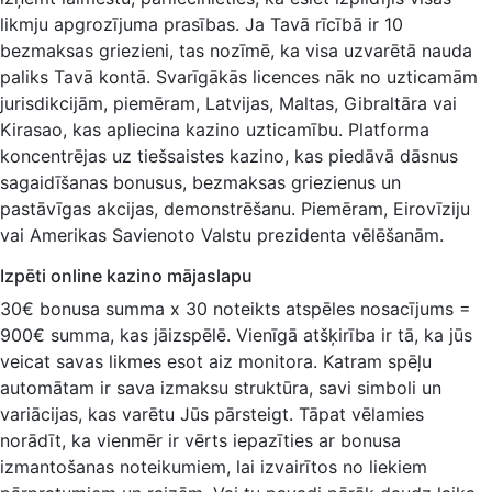
likmju apgrozījuma prasības. Ja Tavā rīcībā ir 10
bezmaksas griezieni, tas nozīmē, ka visa uzvarētā nauda
paliks Tavā kontā. Svarīgākās licences nāk no uzticamām
jurisdikcijām, piemēram, Latvijas, Maltas, Gibraltāra vai
Kirasao, kas apliecina kazino uzticamību. Platforma
koncentrējas uz tiešsaistes kazino, kas piedāvā dāsnus
sagaidīšanas bonusus, bezmaksas griezienus un
pastāvīgas akcijas, demonstrēšanu. Piemēram, Eirovīziju
vai Amerikas Savienoto Valstu prezidenta vēlēšanām.
Izpēti online kazino mājaslapu
30€ bonusa summa x 30 noteikts atspēles nosacījums =
900€ summa, kas jāizspēlē. Vienīgā atšķirība ir tā, ka jūs
veicat savas likmes esot aiz monitora. Katram spēļu
automātam ir sava izmaksu struktūra, savi simboli un
variācijas, kas varētu Jūs pārsteigt. Tāpat vēlamies
norādīt, ka vienmēr ir vērts iepazīties ar bonusa
izmantošanas noteikumiem, lai izvairītos no liekiem