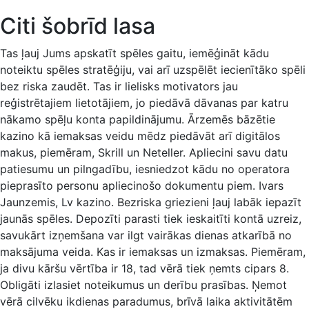
Citi šobrīd lasa
Tas ļauj Jums apskatīt spēles gaitu, iemēģināt kādu
noteiktu spēles stratēģiju, vai arī uzspēlēt iecienītāko spēli
bez riska zaudēt. Tas ir lielisks motivators jau
reģistrētajiem lietotājiem, jo piedāvā dāvanas par katru
nākamo spēļu konta papildinājumu. Ārzemēs bāzētie
kazino kā iemaksas veidu mēdz piedāvāt arī digitālos
makus, piemēram, Skrill un Neteller. Apliecini savu datu
patiesumu un pilngadību, iesniedzot kādu no operatora
pieprasīto personu apliecinošo dokumentu piem. Ivars
Jaunzemis, Lv kazino. Bezriska griezieni ļauj labāk iepazīt
jaunās spēles. Depozīti parasti tiek ieskaitīti kontā uzreiz,
savukārt izņemšana var ilgt vairākas dienas atkarībā no
maksājuma veida. Kas ir iemaksas un izmaksas. Piemēram,
ja divu kāršu vērtība ir 18, tad vērā tiek ņemts cipars 8.
Obligāti izlasiet noteikumus un derību prasības. Ņemot
vērā cilvēku ikdienas paradumus, brīvā laika aktivitātēm