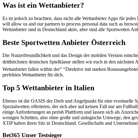
Was ist ein Wettanbieter?
Es ist jedoch zu beachten, dass nicht alle Wettanbieter Apps für jed
will allow us and our partners to process personal data such as brow
Wettanbieter sind in Deutschland aktiv, aber sind alle Sportwetten An
Beste Sportwetten Anbieter Österreich
Die Nutzerfreundlichkeit und das Design der mobilen Version entschei
dritthöchsten deutschen Spielklasse stellen wir euch in den nächsten
Wettanbieter fallen within der” “Direktive mit starken Bonusangebote
perfekten Wettanbieter für dich.
Top 5 Wettanbieter in Italien
Ebenso ist die OASIS der Dreh und Angelpunkt für eine eventuelle Sp
Spezialwetten offerieren, der sich aber auf keinen Fall nur am Fußball
einige Anforderungen an perish Plattform und lassen sich als Anzeich
wenigen Schritten, also ohne große und unlogische Umwege, den ge
XTiP haben ihren Sitz in Deutschland. Gesellschafts and Unternehmen
Bet365 Unser Testsieger