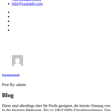
info@example.com
Uncategorized
Post By: admin
Blog
Diese sind allerdings eher für Profis geeignet, die bereits Ahnung vo
in der hiesigen Wettszene. Bis zu 100 €100% Einzahlungsbonus. Das 