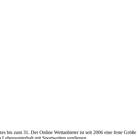
zes bis zum 31. Der Online Wettanbieter ist seit 2006 eine feste Größe
 Lebensunterhalt mit Sportwetten verdienen.