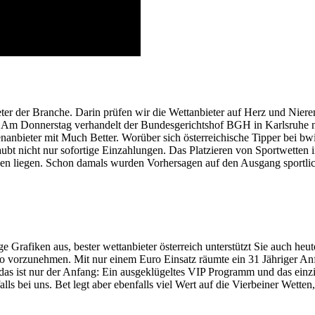
eter der Branche. Darin prüfen wir die Wettanbieter auf Herz und Nieren
d. Am Donnerstag verhandelt der Bundesgerichtshof BGH in Karlsruhe 
tenanbieter mit Much Better. Worüber sich österreichische Tipper bei b
bt nicht nur sofortige Einzahlungen. Das Platzieren von Sportwetten i
eben liegen. Schon damals wurden Vorhersagen auf den Ausgang sportlic
 Grafiken aus, bester wettanbieter österreich unterstützt Sie auch heut
nto vorzunehmen. Mit nur einem Euro Einsatz räumte ein 31 Jähriger 
das ist nur der Anfang: Ein ausgeklügeltes VIP Programm und das einz
lls bei uns. Bet legt aber ebenfalls viel Wert auf die Vierbeiner Wett