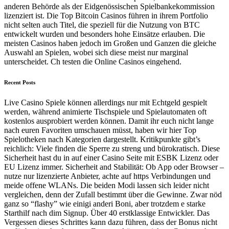
anderen Behörde als der Eidgenössischen Spielbankekommission
lizenziert ist. Die Top Bitcoin Casinos führen in ihrem Portfolio
nicht selten auch Titel, die speziell für die Nutzung von BTC
entwickelt wurden und besonders hohe Einsätze erlauben. Die
meisten Casinos haben jedoch im Großen und Ganzen die gleiche
Auswahl an Spielen, wobei sich diese meist nur marginal
unterscheidet. Ch testen die Online Casinos eingehend.
Recent Posts
Live Casino Spiele können allerdings nur mit Echtgeld gespielt
werden, während animierte Tischspiele und Spielautomaten oft
kostenlos ausprobiert werden können. Damit ihr euch nicht lange
nach euren Favoriten umschauen müsst, haben wir hier Top
Spielotheken nach Kategorien dargestellt. Kritikpunkte gibt’s
reichlich: Viele finden die Sperre zu streng und bürokratisch. Diese
Sicherheit hast du in auf einer Casino Seite mit ESBK Lizenz oder
EU Lizenz immer. Sicherheit and Stabilität: Ob App oder Browser –
nutze nur lizenzierte Anbieter, achte auf https Verbindungen und
meide offene WLANs. Die beiden Modi lassen sich leider nicht
vergleichen, denn der Zufall bestimmt über die Gewinne. Zwar nöd
ganz so “flashy” wie einigi anderi Boni, aber trotzdem e starke
Starthilf nach dim Signup. Über 40 erstklassige Entwickler. Das
Vergessen dieses Schrittes kann dazu führen, dass der Bonus nicht