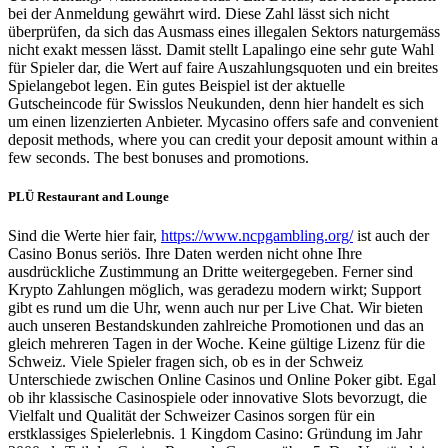
bei der Anmeldung gewährt wird. Diese Zahl lässt sich nicht
überprüfen, da sich das Ausmass eines illegalen Sektors naturgemäss
nicht exakt messen lässt. Damit stellt Lapalingo eine sehr gute Wahl
für Spieler dar, die Wert auf faire Auszahlungsquoten und ein breites
Spielangebot legen. Ein gutes Beispiel ist der aktuelle
Gutscheincode für Swisslos Neukunden, denn hier handelt es sich
um einen lizenzierten Anbieter. Mycasino offers safe and convenient
deposit methods, where you can credit your deposit amount within a
few seconds. The best bonuses and promotions.
PLÜ Restaurant and Lounge
Sind die Werte hier fair,
https://www.ncpgambling.org/
ist auch der
Casino Bonus seriös. Ihre Daten werden nicht ohne Ihre
ausdrückliche Zustimmung an Dritte weitergegeben. Ferner sind
Krypto Zahlungen möglich, was geradezu modern wirkt; Support
gibt es rund um die Uhr, wenn auch nur per Live Chat. Wir bieten
auch unseren Bestandskunden zahlreiche Promotionen und das an
gleich mehreren Tagen in der Woche. Keine gültige Lizenz für die
Schweiz. Viele Spieler fragen sich, ob es in der Schweiz
Unterschiede zwischen Online Casinos und Online Poker gibt. Egal
ob ihr klassische Casinospiele oder innovative Slots bevorzugt, die
Vielfalt und Qualität der Schweizer Casinos sorgen für ein
erstklassiges Spielerlebnis. 1 Kingdom Casino: Gründung im Jahr