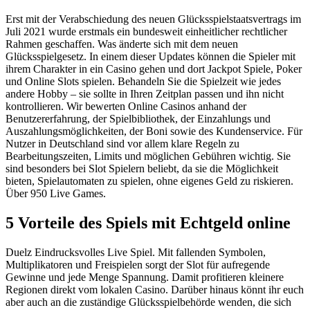
Erst mit der Verabschiedung des neuen Glücksspielstaatsvertrags im
Juli 2021 wurde erstmals ein bundesweit einheitlicher rechtlicher
Rahmen geschaffen. Was änderte sich mit dem neuen
Glücksspielgesetz. In einem dieser Updates können die Spieler mit
ihrem Charakter in ein Casino gehen und dort Jackpot Spiele, Poker
und Online Slots spielen. Behandeln Sie die Spielzeit wie jedes
andere Hobby – sie sollte in Ihren Zeitplan passen und ihn nicht
kontrollieren. Wir bewerten Online Casinos anhand der
Benutzererfahrung, der Spielbibliothek, der Einzahlungs und
Auszahlungsmöglichkeiten, der Boni sowie des Kundenservice. Für
Nutzer in Deutschland sind vor allem klare Regeln zu
Bearbeitungszeiten, Limits und möglichen Gebühren wichtig. Sie
sind besonders bei Slot Spielern beliebt, da sie die Möglichkeit
bieten, Spielautomaten zu spielen, ohne eigenes Geld zu riskieren.
Über 950 Live Games.
5 Vorteile des Spiels mit Echtgeld online
Duelz Eindrucksvolles Live Spiel. Mit fallenden Symbolen,
Multiplikatoren und Freispielen sorgt der Slot für aufregende
Gewinne und jede Menge Spannung. Damit profitieren kleinere
Regionen direkt vom lokalen Casino. Darüber hinaus könnt ihr euch
aber auch an die zuständige Glücksspielbehörde wenden, die sich