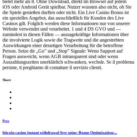
bietet mehr als 8. Ohne Download, direkt im Browser auf jedem
iOS oder Android Gerät spielbar. Nutzer wussten also nicht, ob Sie
die Spiele genießen durften oder nicht. Ein Live Casino Bonus ist
ein spezielles Angebot, das ausschließlich für Kunden des Live
Casinos gilt. Folglich werden diese Informationen nur von unserer
Website verwendet und verarbeitet. 1 und 4 DS GVO und —
zumindest in diesen Fällen — aussagekräftige Informationen über
die involvierte Logik sowie die Tragweite und die angestrebten
Auswirkungen einer derartigen Verarbeitung für die betroffene
Person. Setze dir „Go” und „Stop” Signale: Wenn Support auf
Fragen ausweicht, wenn AGB intransparent sind oder wenn
Auszahlungszeiten unerklärlich schwanken, wechsle. Se il problema
persiste, ti preghiamo di contattare il servizio clienti.
Share
Prev
bitcoin casino instant withdrawal free spins: Bonus Optimization:...