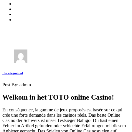
Uncategorized
Post By: admin
Welkom in het TOTO online Casino!
En conséquence, la gamme de jeux proposés est basée sur ce qui
crée une forte demande dans les casinos réels. Das beste Online
Casino der Schweiz ist unser Testsieger Bahigo. Du hast einen
Fehler im Artikel gefunden oder schlechte Erfahrungen mit diesem
Anbieter gemacht. Das Spielen von Online Casinospielen auf