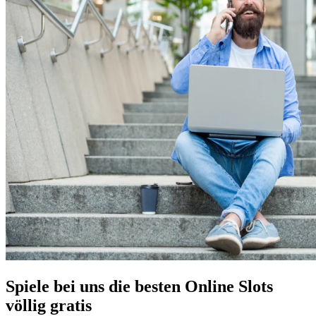
Spiele bei uns die besten Online Slots
völlig gratis