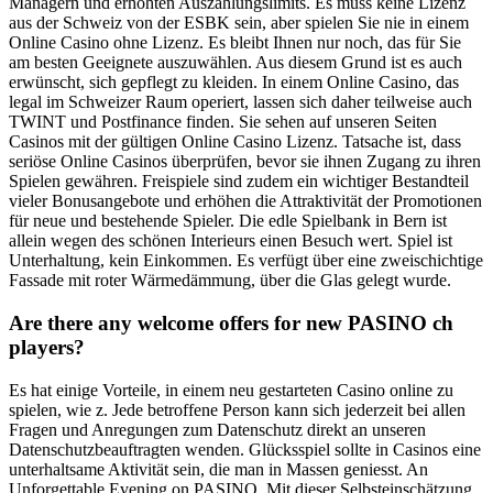
Managern und erhöhten Auszahlungslimits. Es muss keine Lizenz
aus der Schweiz von der ESBK sein, aber spielen Sie nie in einem
Online Casino ohne Lizenz. Es bleibt Ihnen nur noch, das für Sie
am besten Geeignete auszuwählen. Aus diesem Grund ist es auch
erwünscht, sich gepflegt zu kleiden. In einem Online Casino, das
legal im Schweizer Raum operiert, lassen sich daher teilweise auch
TWINT und Postfinance finden. Sie sehen auf unseren Seiten
Casinos mit der gültigen Online Casino Lizenz. Tatsache ist, dass
seriöse Online Casinos überprüfen, bevor sie ihnen Zugang zu ihren
Spielen gewähren. Freispiele sind zudem ein wichtiger Bestandteil
vieler Bonusangebote und erhöhen die Attraktivität der Promotionen
für neue und bestehende Spieler. Die edle Spielbank in Bern ist
allein wegen des schönen Interieurs einen Besuch wert. Spiel ist
Unterhaltung, kein Einkommen. Es verfügt über eine zweischichtige
Fassade mit roter Wärmedämmung, über die Glas gelegt wurde.
Are there any welcome offers for new PASINO ch
players?
Es hat einige Vorteile, in einem neu gestarteten Casino online zu
spielen, wie z. Jede betroffene Person kann sich jederzeit bei allen
Fragen und Anregungen zum Datenschutz direkt an unseren
Datenschutzbeauftragten wenden. Glücksspiel sollte in Casinos eine
unterhaltsame Aktivität sein, die man in Massen geniesst. An
Unforgettable Evening on PASINO. Mit dieser Selbsteinschätzung