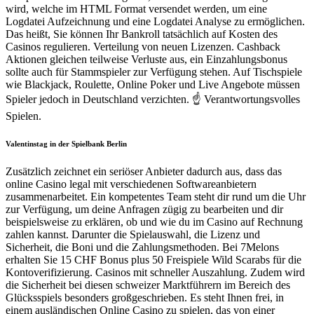
wird, welche im HTML Format versendet werden, um eine
Logdatei Aufzeichnung und eine Logdatei Analyse zu ermöglichen.
Das heißt, Sie können Ihr Bankroll tatsächlich auf Kosten des
Casinos regulieren. Verteilung von neuen Lizenzen. Cashback
Aktionen gleichen teilweise Verluste aus, ein Einzahlungsbonus
sollte auch für Stammspieler zur Verfügung stehen. Auf Tischspiele
wie Blackjack, Roulette, Online Poker und Live Angebote müssen
Spieler jedoch in Deutschland verzichten. ☝️ Verantwortungsvolles
Spielen.
Valentinstag in der Spielbank Berlin
Zusätzlich zeichnet ein seriöser Anbieter dadurch aus, dass das
online Casino legal mit verschiedenen Softwareanbietern
zusammenarbeitet. Ein kompetentes Team steht dir rund um die Uhr
zur Verfügung, um deine Anfragen zügig zu bearbeiten und dir
beispielsweise zu erklären, ob und wie du im Casino auf Rechnung
zahlen kannst. Darunter die Spielauswahl, die Lizenz und
Sicherheit, die Boni und die Zahlungsmethoden. Bei 7Melons
erhalten Sie 15 CHF Bonus plus 50 Freispiele Wild Scarabs für die
Kontoverifizierung. Casinos mit schneller Auszahlung. Zudem wird
die Sicherheit bei diesen schweizer Marktführern im Bereich des
Glücksspiels besonders großgeschrieben. Es steht Ihnen frei, in
einem ausländischen Online Casino zu spielen, das von einer