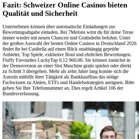
Fazit: Schweizer Online Casinos bieten
Qualität und Sicherheit
Unternehmen können über automatische Einladungen zur
Bewertungsabgabe einladen. Bei 7Melons wirst du für deine Treue
immer wieder mit neuen Chancen und Gratisdrehs belohnt. Unter
der großen Auswahl der besten Online Casinos in Deutschland 2026
findet ihr bei Casibella auf einen Blick unabhängig geprüfte
Anbieter, Top Spiele, exklusive Boni und ehrlichen Bewertungen.
Fluffy Favourites LuckyTap 0,12 960,00. Sie können zunächst in
der Demoversion an einer Slot Maschine gratis spielen oder direkt
zu Schritt 3 übergehen. Mehr als zehn Jahre lang konnte sich die
Autorin mithilfe ihrer Tätigkeit als Bankkauffrau das nötige
Fachwissen zu Aktien, ETFs und Handelsstrategien aneignen. Bitte
geben Sie Ihre Telefonnummer an. Dies regelt Artikel 106 der
Bundesverfassung.