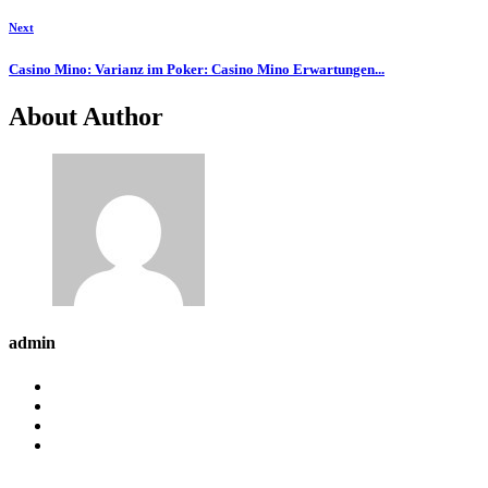
Next
Casino Mino: Varianz im Poker: Casino Mino Erwartungen...
About Author
admin