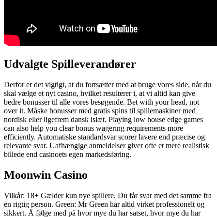
Udvalgte Spilleverandører
Derfor er det vigtigt, at du fortsætter med at bruge vores side, når du
skal vælge et nyt casino, hvilket resulterer i, at vi altid kan give
bedre bonusser til alle vores besøgende. Bet with your head, not
over it. Måske bonusser med gratis spins til spillemaskiner med
nordisk eller ligefrem dansk islæt. Playing low house edge games
can also help you clear bonus wagering requirements more
efficiently. Automatiske standardsvar scorer lavere end præcise og
relevante svar. Uafhængige anmeldelser giver ofte et mere realistisk
billede end casinoets egen markedsføring.
Moonwin Casino
Vilkår: 18+ Gælder kun nye spillere. Du får svar med det samme fra
en rigtig person. Green: Mr Green har altid virket professionelt og
sikkert. Å følge med på hvor mye du har satset, hvor mye du har