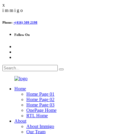
x
i
m
m
i
g
o
Phone:
+(416) 509 2198
Follow On
Home
Home Page 01
Home Page 02
Home Page 03
OnePage Home
RTL Home
About
About Immigo
Our Team