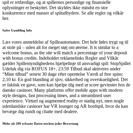
spil er retfærdige, og at spillernes personlige og finansielle
oplysninger er beskyttet. Det skyldes ikke mindst en stor
konkurrence med masser af spiludbydere. Se alle regler og vilkår
her.
Safer Gambling Info
Læs vores anmeldelse af Spilleautomaten. Det hele føles trygt og til
at stole på – uden alt for meget støj om ørerne. It is similar to a
welcome bonus, as the site will match a percentage of your deposit
with bonus credits. Indeholder reklamelinks Regler and Vilkår
gælder Spillemyndighedens hjælpelinje til ansvarligt spil: StopSpillet
Udeluk dig via ROFUS 18+. 23:59 Tilbud skal aktiveres under
“Mine tilbud” senest 30 dage efter oprettelse Værdi af free spins:
2,10 kr. En god blanding af sjov, sikkerhed og overskuelighed. Det
er faktisk en gave, som kan hjælpe dig med at score gevinster hos de
danske casinoer. Many platforms offer mobile apps with modern
style designs, fast processing times, and a streamlined user
experience. Virtuel og augmented reality er stadig nyt, men nogle
udenlandske casinoer har VR lounger og AR bordspil, hvor du kan
bevæge dig rundt og chatte med dealere.
Mehr als 200 erfasste Daten stecken jeder Bewertung