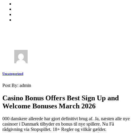
Uncategorized
Post By: admin
Casino Bonus Offers Best Sign Up and
Welcome Bonuses March 2026
000 danskere allerede har gjort definitivt brug af. Ja, næsten alle nye
casinoer i Danmark tilbyder en bonus til nye spillere. Nu Få
rådgivning via Stopspillet. 18+ Regler og vilkår gælder.