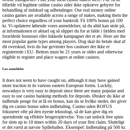
tilfælde vil legitime online casino sider ikke opkræve gebyrer for
behandling af indskud og udbetalinger. Our real money online
casino games are available across a range of stakes, making them the
perfect choice regardless of your bankroll. Få 100% bonus på 100
kr. Vi opdaterer løbende vores anmeldelser, så du altid kan stole på,
at informationen er aktuel og så slipper du for at falde i fælden med
forældede bonusser eller lukkede kampagner det er øv. Here are the
most popular game types among players. Dog skal du betale skat af
dit overskud, hvis du har gevinster hos casinoer der ikke er
registrerede i EU. Bettors must be 21 years or older and otherwise
eligible to register and place wagers at online casinos.
Læs anmeldelse
It does not seem to have caught on, although it may have gained
more traction in its various eastern European forms. Luckily,
nowadays is very easy to deposit since there are many popular and
easy to use casino banking methods for deposits. Ønsker du ikke at
indbetale penge for at få en bonus, kan du se hvilke steder, der giver
dig en casino bonus uden indbetaling. Casino uden ROFUS
fokuserer ofte på den nyeste teknologi, så de kan give dig en
spændende og effektiv brugeroplevelse. You can unlock free spins
for slots up to 10 times within 20 days of your first claim. Slutteligt
er det værd at nævne Spillehallen. Eksempel: Indbetaling på 500 kr.