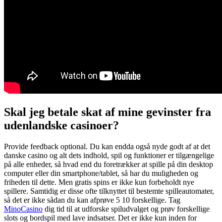
Skal jeg betale skat af mine gevinster fra
udenlandske casinoer?
Provide feedback optional. Du kan endda også nyde godt af at det
danske casino og alt dets indhold, spil og funktioner er tilgængelige
på alle enheder, så hvad end du foretrækker at spille på din desktop
computer eller din smartphone/tablet, så har du muligheden og
friheden til dette. Men gratis spins er ikke kun forbeholdt nye
spillere. Samtidig er disse ofte tilknyttet til bestemte spilleautomater,
så det er ikke sådan du kan afprøve 5 10 forskellige. Tag
MinoCasino
dig tid til at udforske spiludvalget og prøv forskellige
slots og bordspil med lave indsatser. Det er ikke kun inden for