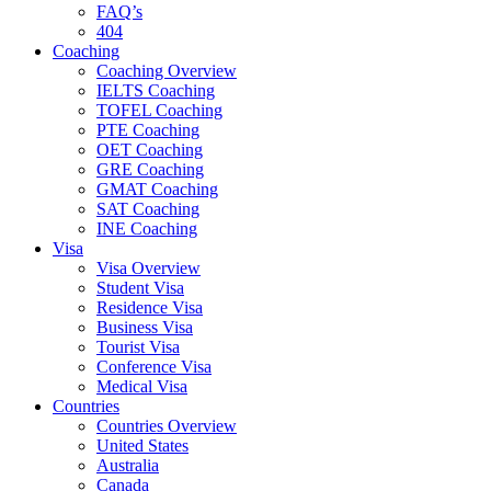
FAQ’s
404
Coaching
Coaching Overview
IELTS Coaching
TOFEL Coaching
PTE Coaching
OET Coaching
GRE Coaching
GMAT Coaching
SAT Coaching
INE Coaching
Visa
Visa Overview
Student Visa
Residence Visa
Business Visa
Tourist Visa
Conference Visa
Medical Visa
Countries
Countries Overview
United States
Australia
Canada