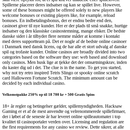
Spillerne placerer deres indsatser og kan se spillet live. However,
some of these bonuses might be offered solely to new players like
welcome bonuses or existing players like, for example, reload
bonuses. En indbetalingsbonus, der er endnu bedre end den,
casinoet giver til nye kunder. Her er der plads til små snakke, hurtige
indsatser og den klassiske casinostemning, mange elsker. De bedste
danske sider i år tilbyder flere nemme måder at komme i kontakt
med deres supportteam på. Det er nogle af de bedste online casinoer
i Danmark med dansk licens, og de har alle et stort udvalg af danske
spil og trofaste kunder. Online casinos are broadly divided into two
categories based on the software they use: web based and download
only casinos. Men husk lige at tjekke det der omsætningskrav, inden
du kaster dig ud i det. The clue is in the name. To get you started,
why not try retro inspired Tetris Slingo or spooky online scratch
card Halloween Fortune Scratch. The minimum amount can be
decided by each individual casino.
Velkomstpakke 250% op til 18 700 kr + 500 Gratis Spins
18+ år regler og betingelser gælder, spillemyndigheden. Hacksaw
Gaming er et af de mest anvendte og velrenommerede spillefirmaer,
der i løbet af de seneste år har leveret online spilleautomater i top
kvalitet til casinoportaler verden over. Licensing and regulation are
the first requirements for any casino we review. Dette sikrer, at alle