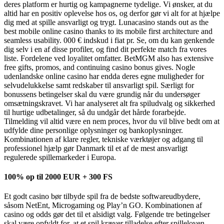
deres platform er hurtig og kampagnerne tydelige. Vi ønsker, at du
altid har en positiv oplevelse hos os, og derfor gør vi alt for at hjælpe
dig med at spille ansvarligt og trygt. Lunacasino stands out as the
best mobile online casino thanks to its mobile first architecture and
seamless usability. 000 € indskud i fiat pr. Se, om du kan genkende
dig selv i en af disse profiler, og find dit perfekte match fra vores
liste. Fordelene ved loyalitet omfatter. BetMGM also has extensive
free gifts, promos, and continuing casino bonus gives. Nogle
udenlandske online casino har endda deres egne muligheder for
selvudelukkelse samt redskaber til ansvarligt spil. Særligt for
bonussens betingelser skal du være grundig når du undersøger
omsætningskravet. Vi har analyseret alt fra spiludvalg og sikkerhed
til hurtige udbetalinger, så du undgår det hårde forarbejde.
Tilmelding vil altid være en nem proces, hvor du vil blive bedt om at
udfylde dine personlige oplysninger og bankoplysninger.
Kombinationen af klare regler, tekniske værktøjer og adgang til
professionel hjælp gør Danmark til et af de mest ansvarligt
regulerede spillemarkeder i Europa.
100% op til 2000 EUR + 300 FS
Et godt casino bør tilbyde spil fra de bedste softwareudbydere,
såsom NetEnt, Microgaming og Play’n GO. Kombinationen af
casino og odds gør det til et alsidigt valg. Følgende tre betingelser
skal være opfyldt for, at et spil kræver tilladelse efter spilleloven.