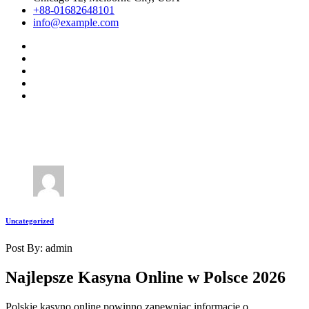
+88-01682648101
info@example.com
Uncategorized
Post By: admin
Najlepsze Kasyna Online w Polsce 2026
Polskie kasyno online powinno zapewniac informacje o