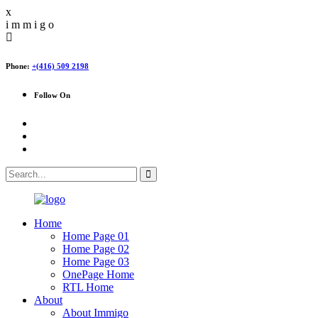
x
i
m
m
i
g
o
Phone:
+(416) 509 2198
Follow On
Home
Home Page 01
Home Page 02
Home Page 03
OnePage Home
RTL Home
About
About Immigo