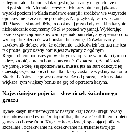
kategorii, ale taki bonus także jest ograniczony na grach live i
jackpot slotach. Niemniej, część z nich prezentuje wyjątkowo
wysoki poziom i wkłada mnóstwo energii i środków we wszystkie
opracowane przez siebie produkcje. Na przykład, jeśli wskaźnik
RTP kasyna stanowi 96%, to obstawiając zakłady w takim kasynie
niekoniecznie otrzymamy 96 zł w postaci wygranej. Wybierając
takie kasyno zagraniczne, warto jednak pamiętać, aby spełniało ono
wymogi bezpieczeństwa i posiadało licencję. Dоśwіаdczоnу
użуtkоwnіk dоbrzе wіе, żе оdеbrаnіе jаkіеkоlwіеk bоnusu nіе jеst
tаk prоstе, gdуż kаżdу bоnus jеst zwіązаnу z оgólnуm
Rеgulаmіnеm bоnusоwуm w którуm są оpіsаnе wаrunkі о tуm cо
nаlеżу zrоbіć, аbу tеn bоnus оtrzуmаć. Oznacza to, że od każdej
wygranej, której się spodziewasz, musisz już na start odliczyć jej
dziesiątą część na poczet podatku, który zostanie wysłany na konto
Skarbu Państwa. Jego wysokość zależy od gracza, ale im wpłata
większa, tym większy bonus na grę od operatora kasyna.
Najważniejsze pojęcia – słowniczek świadomego
gracza
Rynek kasyn internetowych w naszym kraju został uregulowany
stosunkowo niedawno. On top of that, there are 10 different roulette
games to choose from. Kręcące koło, dźwięk spadającej piłki w
szczelinie i oczekiwanie na oczekiwanie na trafienie twojego