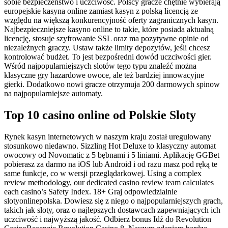
sobie bezpieczeństwo i uczciwość. Polscy gracze chętnie wybierają
europejskie kasyna online zamiast kasyn z polską licencją ze
względu na większą konkurencyjność oferty zagranicznych kasyn.
Najbezpieczniejsze kasyno online to takie, które posiada aktualną
licencję, stosuje szyfrowanie SSL oraz ma pozytywne opinie od
niezależnych graczy. Ustaw także limity depozytów, jeśli chcesz
kontrolować budżet. To jest bezpośredni dowód uczciwości gier.
Wśród najpopularniejszych slotów tego typu znaleźć można
klasyczne gry hazardowe owoce, ale też bardziej innowacyjne
gierki. Dodatkowo nowi gracze otrzymuja 200 darmowych spinow
na najpopularniejsze automaty.
Top 10 casino online od Polskie Sloty
Rynek kasyn internetowych w naszym kraju został uregulowany
stosunkowo niedawno. Sizzling Hot Deluxe to klasyczny automat
owocowy od Novomatic z 5 bębnami i 5 liniami. Aplikację GGBet
pobierasz za darmo na iOS lub Android i od razu masz pod ręką te
same funkcje, co w wersji przeglądarkowej. Using a complex
review methodology, our dedicated casino review team calculates
each casino’s Safety Index. 18+ Graj odpowiedzialnie
slotyonlinepolska. Dowiesz się z niego o najpopularniejszych grach,
takich jak sloty, oraz o najlepszych dostawcach zapewniających ich
uczciwość i najwyższą jakość. Odbierz bonus Idź do Revolution