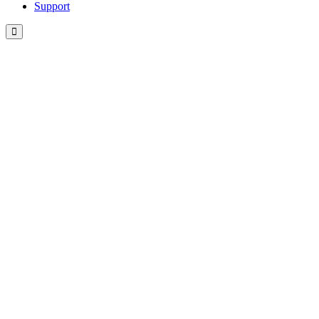
Support