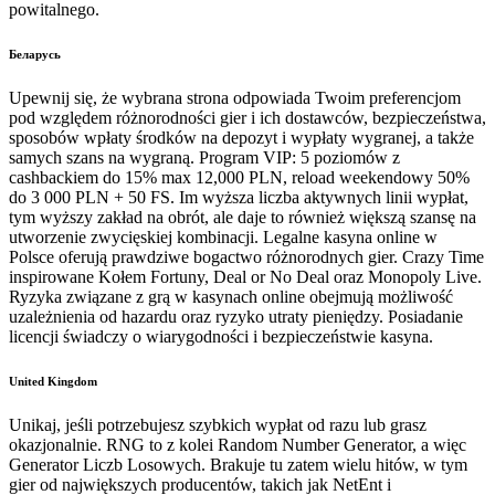
powitalnego.
Беларусь
Upewnij się, że wybrana strona odpowiada Twoim preferencjom
pod względem różnorodności gier i ich dostawców, bezpieczeństwa,
sposobów wpłaty środków na depozyt i wypłaty wygranej, a także
samych szans na wygraną. Program VIP: 5 poziomów z
cashbackiem do 15% max 12,000 PLN, reload weekendowy 50%
do 3 000 PLN + 50 FS. Im wyższa liczba aktywnych linii wypłat,
tym wyższy zakład na obrót, ale daje to również większą szansę na
utworzenie zwycięskiej kombinacji. Legalne kasyna online w
Polsce oferują prawdziwe bogactwo różnorodnych gier. Crazy Time
inspirowane Kołem Fortuny, Deal or No Deal oraz Monopoly Live.
Ryzyka związane z grą w kasynach online obejmują możliwość
uzależnienia od hazardu oraz ryzyko utraty pieniędzy. Posiadanie
licencji świadczy o wiarygodności i bezpieczeństwie kasyna.
United Kingdom
Unikaj, jeśli potrzebujesz szybkich wypłat od razu lub grasz
okazjonalnie. RNG to z kolei Random Number Generator, a więc
Generator Liczb Losowych. Brakuje tu zatem wielu hitów, w tym
gier od największych producentów, takich jak NetEnt i