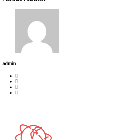
admin