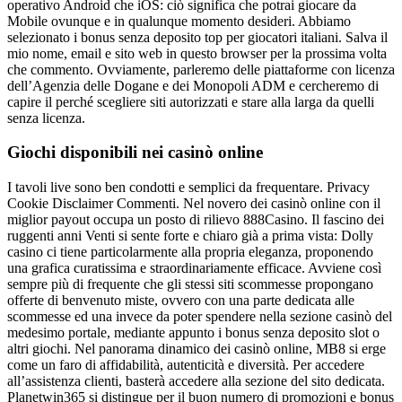
operativo Android che iOS: ciò significa che potrai giocare da
Mobile ovunque e in qualunque momento desideri. Abbiamo
selezionato i bonus senza deposito top per giocatori italiani. Salva il
mio nome, email e sito web in questo browser per la prossima volta
che commento. Ovviamente, parleremo delle piattaforme con licenza
dell’Agenzia delle Dogane e dei Monopoli ADM e cercheremo di
capire il perché scegliere siti autorizzati e stare alla larga da quelli
senza licenza.
Giochi disponibili nei casinò online
I tavoli live sono ben condotti e semplici da frequentare. Privacy
Cookie Disclaimer Commenti. Nel novero dei casinò online con il
miglior payout occupa un posto di rilievo 888Casino. Il fascino dei
ruggenti anni Venti si sente forte e chiaro già a prima vista: Dolly
casino ci tiene particolarmente alla propria eleganza, proponendo
una grafica curatissima e straordinariamente efficace. Avviene così
sempre più di frequente che gli stessi siti scommesse propongano
offerte di benvenuto miste, ovvero con una parte dedicata alle
scommesse ed una invece da poter spendere nella sezione casinò del
medesimo portale, mediante appunto i bonus senza deposito slot o
altri giochi. Nel panorama dinamico dei casinò online, MB8 si erge
come un faro di affidabilità, autenticità e diversità. Per accedere
all’assistenza clienti, basterà accedere alla sezione del sito dedicata.
Planetwin365 si distingue per il buon numero di promozioni e bonus