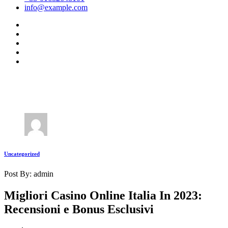
info@example.com
Uncategorized
Post By: admin
Migliori Casino Online Italia In 2023:
Recensioni e Bonus Esclusivi