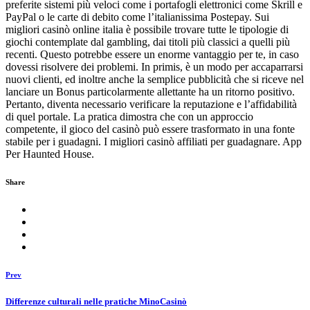
preferite sistemi più veloci come i portafogli elettronici come Skrill e
PayPal o le carte di debito come l’italianissima Postepay. Sui
migliori casinò online italia è possibile trovare tutte le tipologie di
giochi contemplate dal gambling, dai titoli più classici a quelli più
recenti. Questo potrebbe essere un enorme vantaggio per te, in caso
dovessi risolvere dei problemi. In primis, è un modo per accaparrarsi
nuovi clienti, ed inoltre anche la semplice pubblicità che si riceve nel
lanciare un Bonus particolarmente allettante ha un ritorno positivo.
Pertanto, diventa necessario verificare la reputazione e l’affidabilità
di quel portale. La pratica dimostra che con un approccio
competente, il gioco del casinò può essere trasformato in una fonte
stabile per i guadagni. I migliori casinò affiliati per guadagnare. App
Per Haunted House.
Share
Prev
Differenze culturali nelle pratiche MinoCasinò