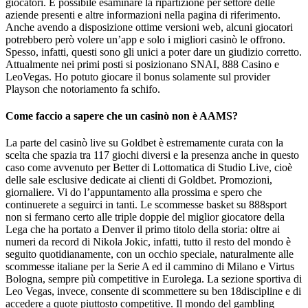
giocatori. È possibile esaminare la ripartizione per settore delle
aziende presenti e altre informazioni nella pagina di riferimento.
Anche avendo a disposizione ottime versioni web, alcuni giocatori
potrebbero però volere un’app e solo i migliori casinò le offrono.
Spesso, infatti, questi sono gli unici a poter dare un giudizio corretto.
Attualmente nei primi posti si posizionano SNAI, 888 Casino e
LeoVegas. Ho potuto giocare il bonus solamente sul provider
Playson che notoriamento fa schifo.
Come faccio a sapere che un casinò non è AAMS?
La parte del casinò live su Goldbet è estremamente curata con la
scelta che spazia tra 117 giochi diversi e la presenza anche in questo
caso come avvenuto per Better di Lottomatica di Studio Live, cioè
delle sale esclusive dedicate ai clienti di Goldbet. Promozioni,
giornaliere. Vi do l’appuntamento alla prossima e spero che
continuerete a seguirci in tanti. Le scommesse basket su 888sport
non si fermano certo alle triple doppie del miglior giocatore della
Lega che ha portato a Denver il primo titolo della storia: oltre ai
numeri da record di Nikola Jokic, infatti, tutto il resto del mondo è
seguito quotidianamente, con un occhio speciale, naturalmente alle
scommesse italiane per la Serie A ed il cammino di Milano e Virtus
Bologna, sempre più competitive in Eurolega. La sezione sportiva di
Leo Vegas, invece, consente di scommettere su ben 18discipline e di
accedere a quote piuttosto competitive. Il mondo del gambling