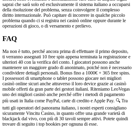
saprai che sarà solo ed esclusivamente il sistema italiano a occuparsi
della risoluzione del problema, senza coinvolgere il complesso
diritto internazionale. Può capitare di incorrere in qualche piccolo
problema quando ci si registra nei casinò online oppure durante le
operazioni di gioco, o di versamento e prelievo.
FAQ
Ma non è tutto, perché ancora prima di effettuare il primo deposito,
ti verranno assegnati 10 free spin appena terminata la registrazione e
ulteriori 40 con la verifica del conto. I giocatori possono anche
mantenere un maggiore grado di anonimato, poiché non è necessario
condividere dettagli personali. Bonus fino a 1000€ + 365 free spins.
I possessori di smartphone o tablet possono giocare nei migliori
casinò online sicuri anche attraverso il loro device grazie ai casinò
mobile offerti da gran parte dei gestori italiani. Riteniamo LeoVegas
uno dei migliori casinò anche perché offre i metodi di pagamento
più usati in Italia come PayPal, carte di credito e Apple Pay. 🔍 Tra
tutti gli operatori del panorama italiano, i nostri esperti consigliano
sicuramente Vincitu Casino, in quanto offre una grande varietà di
blackjack dal vivo, con più di 30 tavoli sempre attivi. Potete quindi
trovare di seguito i top bookies per ognuna di esse.