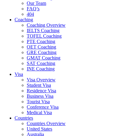
Our Team
FAQ’s
404
Coaching
Coaching Overview
IELTS Coaching
TOFEL Coaching
PTE Coaching
OET Coaching
GRE Coaching
GMAT Coaching
SAT Coaching
INE Coaching
Visa
Visa Overview
Student Visa
Residence Visa
Business Visa
Tourist Visa
Conference Visa
Medical Visa
Countries
Countries Overview
United States
Australia