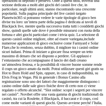
operazioni di deposito e prelievo. Oltre a questi titoli, troverai una
sezione dedicata a molti altri giochi del casinò live che, in
particolare, negli ultimi anni, stanno riscontrando una crescente
popolarità. Sulla pagina principale del live casinò targato
Planetwin365 si potranno vedere le varie tipologie di gioco ben
divise tra loro: un’intera parte della pagina è dedicata ai tavoli di
Blackjack live, mentre quella successiva tratta tutti i cosiddetti giochi
show, quindi quelle sale dove è possibile misurarsi con ruota della
fortuna e altri giochi particolari come i trivia quiz. La selezione di
questo casinò online migliore, oltre ad essere variegata,include
numerose applicazioni di gioco esclusive come Farmyard e Solar
Flare,che lo rendono, senza dubbio, il migliore tra i casinò online
sicuri italiani. Prima di iniziare a giocare fissa sempre un tetto
massimo di denaro che sei disposto a perdere. Gli applausi e
l’entusiasmo che accompagnano il lancio dei dadi creano
un’atmosfera festosa, e la possibilità di vincere buone somme rende
il craps un gioco amato da molti. Potrai utilizzare questi giri gratis su
Hot to Burn Hold and Spin, oppure, in caso di indisponibilità, su
Elvis Frog in Vegas. Più in generale i Bonus Casino alla
registrazione sono uno dei fattori che maggiormente distinguono i
casino online dalle sale gioco fisiche dove di certo non ci viene
regalato o offerto alcunché. “Slot online: scopri i segreti per vincere
nei casinò”. Novibet offre una vasta gamma di giochi tradizionali da
casinò, tra cui la Roulette, il Blackjack, il baccarat e il craps, così
come molte varianti di questi giochi. Questo avviene perché l’Italia,