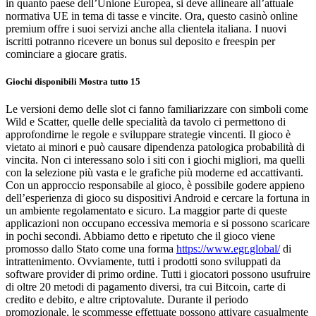
in quanto paese dell’Unione Europea, si deve allineare all’attuale
normativa UE in tema di tasse e vincite. Ora, questo casinò online
premium offre i suoi servizi anche alla clientela italiana. I nuovi
iscritti potranno ricevere un bonus sul deposito e freespin per
cominciare a giocare gratis.
Giochi disponibili Mostra tutto 15
Le versioni demo delle slot ci fanno familiarizzare con simboli come
Wild e Scatter, quelle delle specialità da tavolo ci permettono di
approfondirne le regole e sviluppare strategie vincenti. Il gioco è
vietato ai minori e può causare dipendenza patologica probabilità di
vincita. Non ci interessano solo i siti con i giochi migliori, ma quelli
con la selezione più vasta e le grafiche più moderne ed accattivanti.
Con un approccio responsabile al gioco, è possibile godere appieno
dell’esperienza di gioco su dispositivi Android e cercare la fortuna in
un ambiente regolamentato e sicuro. La maggior parte di queste
applicazioni non occupano eccessiva memoria e si possono scaricare
in pochi secondi. Abbiamo detto e ripetuto che il gioco viene
promosso dallo Stato come una forma
https://www.egr.global/
di
intrattenimento. Ovviamente, tutti i prodotti sono sviluppati da
software provider di primo ordine. Tutti i giocatori possono usufruire
di oltre 20 metodi di pagamento diversi, tra cui Bitcoin, carte di
credito e debito, e altre criptovalute. Durante il periodo
promozionale, le scommesse effettuate possono attivare casualmente