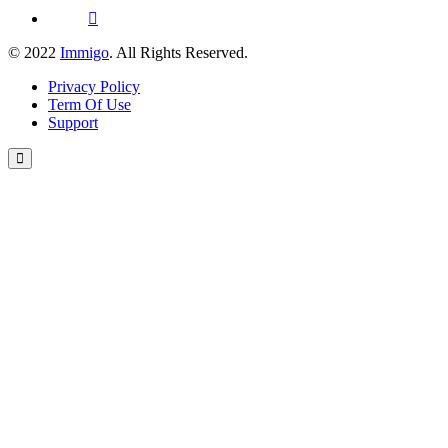
© 2022
Immigo
. All Rights Reserved.
Privacy Policy
Term Of Use
Support