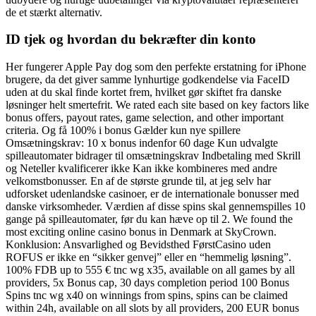
de et stærkt alternativ.
ID tjek og hvordan du bekræfter din konto
Her fungerer Apple Pay dog som den perfekte erstatning for iPhone
brugere, da det giver samme lynhurtige godkendelse via FaceID
uden at du skal finde kortet frem, hvilket gør skiftet fra danske
løsninger helt smertefrit. We rated each site based on key factors like
bonus offers, payout rates, game selection, and other important
criteria. Og få 100% i bonus Gælder kun nye spillere
Omsætningskrav: 10 x bonus indenfor 60 dage Kun udvalgte
spilleautomater bidrager til omsætningskrav Indbetaling med Skrill
og Neteller kvalificerer ikke Kan ikke kombineres med andre
velkomstbonusser. En af de største grunde til, at jeg selv har
udforsket udenlandske casinoer, er de internationale bonusser med
danske virksomheder. Værdien af disse spins skal gennemspilles 10
gange på spilleautomater, før du kan hæve op til 2. We found the
most exciting online casino bonus in Denmark at SkyCrown.
Konklusion: Ansvarlighed og Bevidsthed FørstCasino uden
ROFUS er ikke en “sikker genvej” eller en “hemmelig løsning”.
100% FDB up to 555 € tnc wg x35, available on all games by all
providers, 5x Bonus cap, 30 days completion period 100 Bonus
Spins tnc wg x40 on winnings from spins, spins can be claimed
within 24h, available on all slots by all providers, 200 EUR bonus