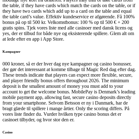
the table, if they have cards which match the cards on the table, or if
they have two cards which add up to a card on the table and equal
the table card’s value. Effektiv kundeservice er afgørende. Få 100%
bonus på op til 500 kr. Velkomstbonus: 100 % op til 500 € + 200
gratis spins. Tjek vores liste med alle casinoer med dansk licens og
yes, der er tilbud for både nye og eksisterende spillere. Glem alt om
at lede efter en app i App Store.
Kampagner
000 kroner, så er der hver dag nye kampagner og casino bonusser,
der gør det interessant at komme tilbage til Magic Red dag efter dag.
These trends indicate that players can expect more flexible, secure,
and player friendly bonus offers throughout 2026. The minimum
deposit is the smallest amount of money you must add to your
account to get the welcome bonus. MobilePay is Denmark’s leading
mobile payment app, allowing fast, secure casino deposits directly
from your smartphone. Selvom Betsson er ny i Danmark, har de
bragt glæde til spillere i mange årtier. Only the scoring differs. På
vores liste finder du. Vurder hvilken type casino bonus det er
casinoet tilbyder, og hvor stor den er.
Casino