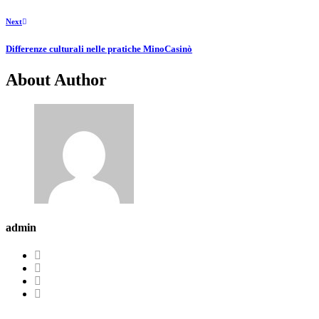
Next
Differenze culturali nelle pratiche MinoCasinò
About Author
admin