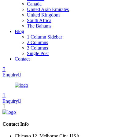
Canada
United Arab Emirates
United Kingdom
South Africa
The Bahams
Blog
1 Column Sidebar
2 Columns
3 Columns
Single Post
Contact
Enquiry
Enquiry
Contact Info
Chicago 12, Melborne City, USA