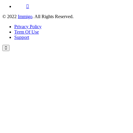
© 2022
Immigo
. All Rights Reserved.
Privacy Policy
Term Of Use
Support