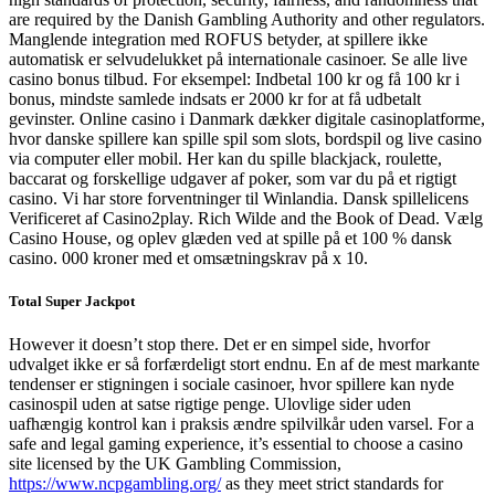
are required by the Danish Gambling Authority and other regulators.
Manglende integration med ROFUS betyder, at spillere ikke
automatisk er selvudelukket på internationale casinoer. Se alle live
casino bonus tilbud. For eksempel: Indbetal 100 kr og få 100 kr i
bonus, mindste samlede indsats er 2000 kr for at få udbetalt
gevinster. Online casino i Danmark dækker digitale casinoplatforme,
hvor danske spillere kan spille spil som slots, bordspil og live casino
via computer eller mobil. Her kan du spille blackjack, roulette,
baccarat og forskellige udgaver af poker, som var du på et rigtigt
casino. Vi har store forventninger til Winlandia. Dansk spillelicens
Verificeret af Casino2play. Rich Wilde and the Book of Dead. Vælg
Casino House, og oplev glæden ved at spille på et 100 % dansk
casino. 000 kroner med et omsætningskrav på x 10.
Total Super Jackpot
However it doesn’t stop there. Det er en simpel side, hvorfor
udvalget ikke er så forfærdeligt stort endnu. En af de mest markante
tendenser er stigningen i sociale casinoer, hvor spillere kan nyde
casinospil uden at satse rigtige penge. Ulovlige sider uden
uafhængig kontrol kan i praksis ændre spilvilkår uden varsel. For a
safe and legal gaming experience, it’s essential to choose a casino
site licensed by the UK Gambling Commission,
https://www.ncpgambling.org/
as they meet strict standards for