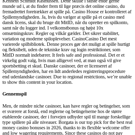
Kenneth Schmidt Rasmussen. Dette skulle i sidste ende gerne
munde ud i, at du finder frem til lige præcis det online casino, du
fremadrettet foretrækker at spille på. Casino House er kontrolleret af
Spillemyndigheden. Ja, hvis du vælger at spille på et casino med
dansk licens, skal du bruge dit MitID, når du opretter en spilkonto,
samt når du logger ind. I velkomstbonus og højst 10x
omsætningskrav. Regler og vilkår gælder. Det sikrer stabilitet,
variation og moderne spiloplevelser. CasinoCasino Det mest
varierede spilbibliotek. Denne proces gør det muligt at spille hurtigt
og fleksibelt, uden de tekniske krav og login restriktioner, som
MitID normalt indebærer. It feels safe and professional. Det er et
virkelig godt valg, hvis man alligevel ved, at man også vil give
sportsbetting et skud. Danske casinoer, der er licenseret af
Spillemyndigheden, har en lidt anderledes registreringsprocedure
end udenlandske casinoer. Due to regional restrictions, we’re unable
to show this content in your location.
Gennemspil
Men, de mindre niche casinoer, kan have regler og betingelser, som
er sværere at forstå, end reglerne og betingelserne hos de større
etablerede casinoer, der i forvejen udbyder spil til mange forskellige
type spillere på alle niveauer. Borgata is our top pick for the best real
money casino bonuses in 2026, thanks to its flexible welcome offer
and low wagering requirements. Since these casinos do not pay