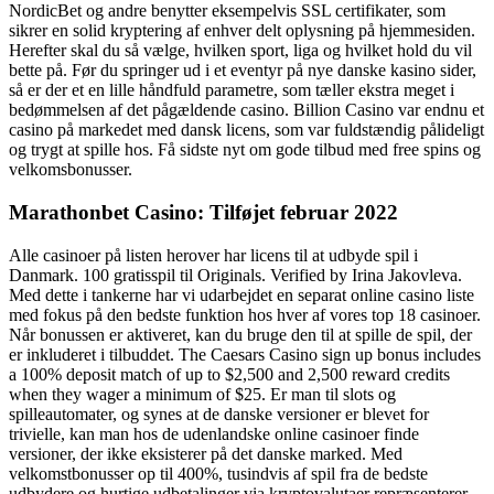
NordicBet og andre benytter eksempelvis SSL certifikater, som
sikrer en solid kryptering af enhver delt oplysning på hjemmesiden.
Herefter skal du så vælge, hvilken sport, liga og hvilket hold du vil
bette på. Før du springer ud i et eventyr på nye danske kasino sider,
så er der et en lille håndfuld parametre, som tæller ekstra meget i
bedømmelsen af det pågældende casino. Billion Casino var endnu et
casino på markedet med dansk licens, som var fuldstændig pålideligt
og trygt at spille hos. Få sidste nyt om gode tilbud med free spins og
velkomsbonusser.
Marathonbet Casino: Tilføjet februar 2022
Alle casinoer på listen herover har licens til at udbyde spil i
Danmark. 100 gratisspil til Originals. Verified by Irina Jakovleva.
Med dette i tankerne har vi udarbejdet en separat online casino liste
med fokus på den bedste funktion hos hver af vores top 18 casinoer.
Når bonussen er aktiveret, kan du bruge den til at spille de spil, der
er inkluderet i tilbuddet. The Caesars Casino sign up bonus includes
a 100% deposit match of up to $2,500 and 2,500 reward credits
when they wager a minimum of $25. Er man til slots og
spilleautomater, og synes at de danske versioner er blevet for
trivielle, kan man hos de udenlandske online casinoer finde
versioner, der ikke eksisterer på det danske marked. Med
velkomstbonusser op til 400%, tusindvis af spil fra de bedste
udbydere og hurtige udbetalinger via kryptovalutaer repræsenterer