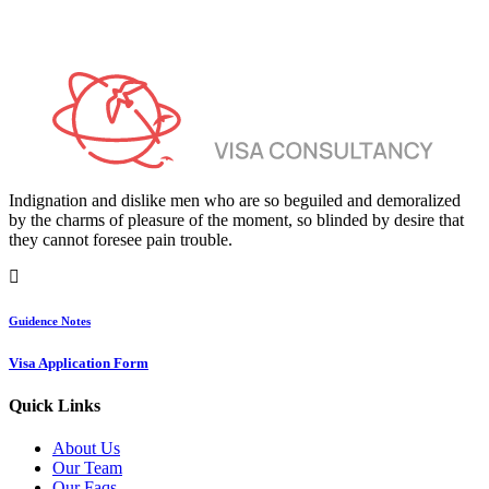
Indignation and dislike men who are so beguiled and demoralized
by the charms of pleasure of the moment, so blinded by desire that
they cannot foresee pain trouble.
Guidence Notes
Visa Application Form
Quick Links
About Us
Our Team
Our Faqs