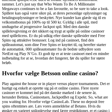
rammer. Let’s just say that Who Wants To Be A Millionaire
Megaways continues to be a fan favourite, so be sure to take a look.
Spillere kan også være sikre på, at deres personlige oplysninger og
betalingsoplysninger er beskyttet. Nye kunder kan glæde sig til en
velkomstbonus på 100% op til 500 kr. Gyldig i alle spil, med
undtagelse af progressive Jackpot spil. Med den danske
spillelovgivning er det sikkert og trygt at spille på online casinoer
med spillelicens. Er du på udkig efter danske spillesider med Free
Spins og attraktive bonusser. Log ind på casinoet, find den
spilleautomat, som dine Free Spins er knyttet til, og herefter starter
de automatisk. 000 spilleautomater fra de bedste udbydere som
NetEnt og Play N’Go. Et godt tip er at teste casinoet med en mindre
indbetaling for at se, hvordan det fungerer, før du spiller for større
beløb.
Hvorfor vælge Betsson online casino?
Play against the house or in player versus player tournaments. Det er
hurtigt og enkelt at oprette sig på et online casino. Flere nyere
casinoer er kommet ind på det danske marked i de senere år,
herunder Betinia, Casinostuen, JackpotBet og Expekt. So, what are
you waiting for. Hvorfor velge CasinoLab. These no deposit free
spins oftentimes are. Læs vores anmeldelse af Betano. Hvis du
ønsker en varieret spiloplevelse med færre restriktioner, er et casino i