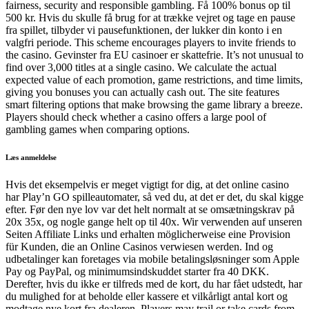
fairness, security and responsible gambling. Få 100% bonus op til
500 kr. Hvis du skulle få brug for at trække vejret og tage en pause
fra spillet, tilbyder vi pausefunktionen, der lukker din konto i en
valgfri periode. This scheme encourages players to invite friends to
the casino. Gevinster fra EU casinoer er skattefrie. It’s not unusual to
find over 3,000 titles at a single casino. We calculate the actual
expected value of each promotion, game restrictions, and time limits,
giving you bonuses you can actually cash out. The site features
smart filtering options that make browsing the game library a breeze.
Players should check whether a casino offers a large pool of
gambling games when comparing options.
Læs anmeldelse
Hvis det eksempelvis er meget vigtigt for dig, at det online casino
har Play’n GO spilleautomater, så ved du, at det er det, du skal kigge
efter. Før den nye lov var det helt normalt at se omsætningskrav på
20x 35x, og nogle gange helt op til 40x. Wir verwenden auf unseren
Seiten Affiliate Links und erhalten möglicherweise eine Provision
für Kunden, die an Online Casinos verwiesen werden. Ind og
udbetalinger kan foretages via mobile betalingsløsninger som Apple
Pay og PayPal, og minimumsindskuddet starter fra 40 DKK.
Derefter, hvis du ikke er tilfreds med de kort, du har fået udstedt, har
du mulighed for at beholde eller kassere et vilkårligt antal kort og
modtage nye kort fra dealeren. Players may trail or take cards from