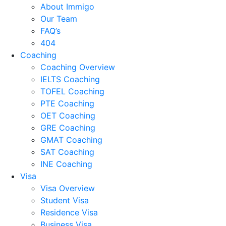
About Immigo
Our Team
FAQ’s
404
Coaching
Coaching Overview
IELTS Coaching
TOFEL Coaching
PTE Coaching
OET Coaching
GRE Coaching
GMAT Coaching
SAT Coaching
INE Coaching
Visa
Visa Overview
Student Visa
Residence Visa
Business Visa