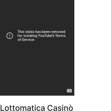
Lottomatica Casinò