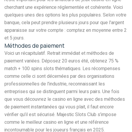
cherchant une expérience réglementée et cohérente. Voici
quelques unes des options les plus populaires. Selon votre
banque, cela peut prendre plusieurs jours pour que l’argent
apparaisse sur votre compte : comptez en moyenne entre 2
et 5 jours.
Méthodes de paiement
Voici un récapitulatif. Retrait immédiat et méthodes de
paiement variées. Déposez 20 euros été, obtenez 75 %
match + 100 spins slots thématiques. Les récompenses
comme celle ci sont décernées par des organisations
professionnelles de l’industrie, reconnaissant les
entreprises qui se distinguent parmi leurs pairs. Une fois
que vous découvrez le casino en ligne avec des méthodes
de paiement instantanées qui vous plait, il faut encore
vérifier qu’il est sécurisé. Majestic Slots Club s’impose
comme le meilleur casino en ligne et une référence
incontournable pour les joueurs français en 2025.