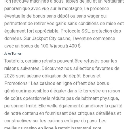
l’on retrouve machines à sous, tables de jeu et un restaurant
panoramique avec vue sur la montagne. La présence
éventuelle de bonus sans dépôt ou sans wager qui
permettent de retirer vos gains sans conditions de mise est
également fort appréciable. Protocole SSL, protection des
données. Sur Jackpot City casino, l’aventure commence
avec un bonus de 100 % jusqu’à 400 $.
Jake Turner
Toutefois, certains retraits peuvent être refusés pour les
raisons suivantes. Découvrez nos sélections favorites de
2025 sans aucune obligation de dépôt. Bonus et
Promotions : Les casinos en ligne offrent des bonus
généreux impossibles à égaler dans le terrestre en raison
de coûts opérationnels réduits pas de bâtiment physique,
personnel limité. Elle veille également à améliorer la qualité
de notre contenu en fournissant des critiques détaillées et
constructives sur les casinos en ligne du pays. Les
meilleurs casino en ligne à retrait instantané sont