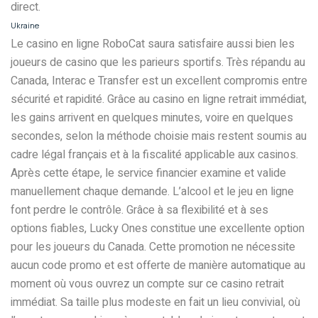
direct.
Ukraine
Le casino en ligne RoboCat saura satisfaire aussi bien les
joueurs de casino que les parieurs sportifs. Très répandu au
Canada, Interac e Transfer est un excellent compromis entre
sécurité et rapidité. Grâce au casino en ligne retrait immédiat,
les gains arrivent en quelques minutes, voire en quelques
secondes, selon la méthode choisie mais restent soumis au
cadre légal français et à la fiscalité applicable aux casinos.
Après cette étape, le service financier examine et valide
manuellement chaque demande. L’alcool et le jeu en ligne
font perdre le contrôle. Grâce à sa flexibilité et à ses
options fiables, Lucky Ones constitue une excellente option
pour les joueurs du Canada. Cette promotion ne nécessite
aucun code promo et est offerte de manière automatique au
moment où vous ouvrez un compte sur ce casino retrait
immédiat. Sa taille plus modeste en fait un lieu convivial, où