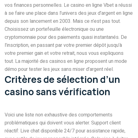
vos finances personnelles. Le casino en ligne Vbet a réussi
à se faire une place dans l’univers des jeux d’argent en ligne
depuis son lancement en 2003. Mais ce n’est pas tout.
Choisissez un portefeuille électronique ou une
cryptomonnaie pour des paiements quasi instantanés. De
l’inscription, en passant par votre premier dépôt jusqu’à
votre premier gain et votre retrait, nous vous expliquons
tout. La majorité des casinos en ligne proposent un mode
démo pour tester les jeux sans miser d’argent réel.
Critères de sélection d’un
casino sans vérification
Voici une liste non exhaustive des comportements
problématiques qui doivent vous alerter. Support client
réactif: Live chat disponible 24/7 pour assistance rapide,