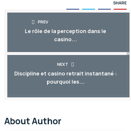
SHARE
PREV
Le rôle de la perception dans le
casino...
NEXT
Discipline et casino retrait instantané :
pourquoi les...
About Author