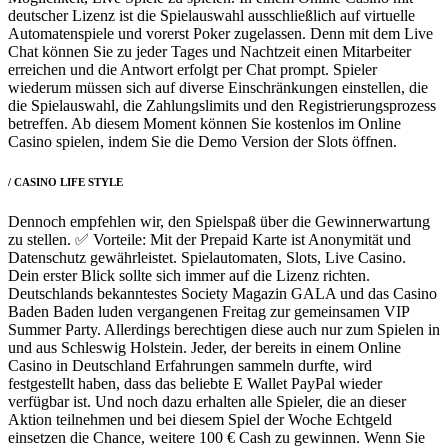
deutscher Lizenz ist die Spielauswahl ausschließlich auf virtuelle
Automatenspiele und vorerst Poker zugelassen. Denn mit dem Live
Chat können Sie zu jeder Tages und Nachtzeit einen Mitarbeiter
erreichen und die Antwort erfolgt per Chat prompt. Spieler
wiederum müssen sich auf diverse Einschränkungen einstellen, die
die Spielauswahl, die Zahlungslimits und den Registrierungsprozess
betreffen. Ab diesem Moment können Sie kostenlos im Online
Casino spielen, indem Sie die Demo Version der Slots öffnen.
/ CASINO LIFE STYLE
Dennoch empfehlen wir, den Spielspaß über die Gewinnerwartung
zu stellen. ✅ Vorteile: Mit der Prepaid Karte ist Anonymität und
Datenschutz gewährleistet. Spielautomaten, Slots, Live Casino.
Dein erster Blick sollte sich immer auf die Lizenz richten.
Deutschlands bekanntestes Society Magazin GALA und das Casino
Baden Baden luden vergangenen Freitag zur gemeinsamen VIP
Summer Party. Allerdings berechtigen diese auch nur zum Spielen in
und aus Schleswig Holstein. Jeder, der bereits in einem Online
Casino in Deutschland Erfahrungen sammeln durfte, wird
festgestellt haben, dass das beliebte E Wallet PayPal wieder
verfügbar ist. Und noch dazu erhalten alle Spieler, die an dieser
Aktion teilnehmen und bei diesem Spiel der Woche Echtgeld
einsetzen die Chance, weitere 100 € Cash zu gewinnen. Wenn Sie