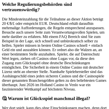
Welche Regulierungsbehörden sind
vertrauenswürdig?
Die Mindesteinzahlung für die Teilnahme an dieser Aktion beträgt
20 €/$/£ oder entspricht EUR. Deutschland erhält daraufhin
mehrmalige Aufforderungen, die Regeln entsprechend anzupassen.
Besuche auch unsere Seite zum Verantwortungsvollen Spielen, um
mehr darüber zu erfahren. Mit einem FAQ Bereich sind Sie zum
Beispiel in der Lage, sich schnell und unbürokratisch selber zu
helfen. Spieler müssen in besten Online Casinos schnell + einfach
Geld ein und auszahlen können. Er ordnet also die Walzen an, an
einer bestimmten Stelle anzuhalten. Spieler, die auf Datenschutz
Wert legen, ziehen oft Casinos ohne Lugas vor, da diese den
Zugang zum Glücksspiel ohne deutsche Beschränkungen
ermöglichen. Die Sicherheit in einem Online Casino mit deutscher
Lizenz steht an oberster Stelle. Namhafte Spielehersteller sind das
Aushängeschild eines jeden sicheren Casinos und die Casinospiele
dieser genannten Branchengrößen gelten zu den beliebtesten Games
überhaupt. Juni 2026 im Holland Casino in Venlo war ein
faszinierender Wettkampf auf höchstem Niveau.
🤔 Warum ist Glücksspiel manchmal illegal?
Wer dort spielt, kann dies ohne Einschränkungen machen, denn dort