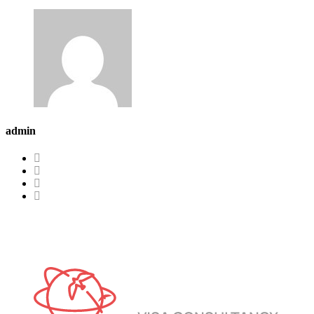
admin