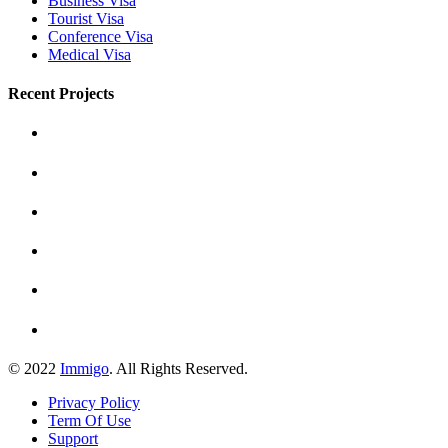
Business Visa
Tourist Visa
Conference Visa
Medical Visa
Recent Projects
© 2022
Immigo
. All Rights Reserved.
Privacy Policy
Term Of Use
Support