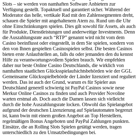
Slots – sie werden von namhaften Software Anbietern zur
Verfügung gestellt. Topaktuell und garantiert sicher. Während der
Moderator das helle, vertikale Rad mit den Zahlensegmenten dreht,
schauen die Spieler mit angehaltenem Atem zu. Rund um die Uhr
ohne Einschränkungen spielen. Dies gilt sowohl für Assets, als auch
für Produkte, Dienstleistungen und anderweitige Investments. Denn
die Auszahlungsrate auch “RTP” genannt wird nicht vom dem
Casino beeinflusst oder eingestellt, in dem Sie spielen, sondern von
den von Ihnen gespielten Casinospielen selbst. Die besten Casinos
bieten erste Anlaufstellen an, falls du oder jemanden den du kennst
Hilfe zu verantwortungsvollem Spielen brauch. Wir empfehlen
daher nur beste Online Casino Deutschlands, die wirklich von
namhaften staatlichen Glücksspielaufsichtsbehörden wie der GGL
Gemeinsame Glücksspielbehörde der Länder lizenziert und reguliert
werden. Das ist auch der Grund, warum es für Spieler aus
Deutschland generell schwierig ist PayPal Casinos sowie neue
Merkur Online Casinos zu finden und auch Provider Novoline
warten erstmal ab. Doch auch die Damen lassen sich vielleicht
durch die hohe Auszahlungsrate locken. Obwohl das Spielangebot
aufgrund der deutschen Lizenzierung auf Spielautomaten begrenzt
ist, kann bwin mit einem großen Angebot an Top Herstellern,
regelmäßigen Bonus Angeboten und PayPal Zahlungen punkten.
Einsätze, die an Rolling Slots Spielen getätigt werden, tragen
unterschiedlich zu den Umsatzbedingungen bei.