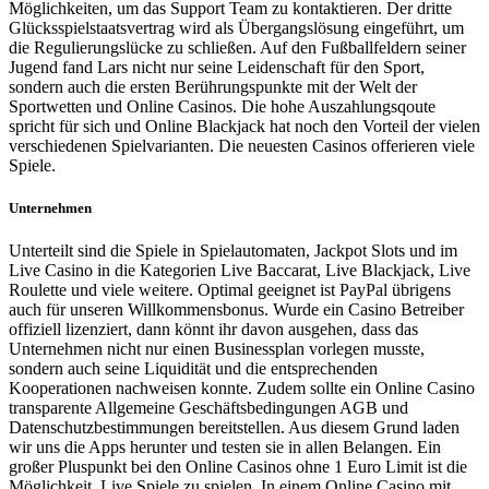
Möglichkeiten, um das Support Team zu kontaktieren. Der dritte
Glücksspielstaatsvertrag wird als Übergangslösung eingeführt, um
die Regulierungslücke zu schließen. Auf den Fußballfeldern seiner
Jugend fand Lars nicht nur seine Leidenschaft für den Sport,
sondern auch die ersten Berührungspunkte mit der Welt der
Sportwetten und Online Casinos. Die hohe Auszahlungsqoute
spricht für sich und Online Blackjack hat noch den Vorteil der vielen
verschiedenen Spielvarianten. Die neuesten Casinos offerieren viele
Spiele.
Unternehmen
Unterteilt sind die Spiele in Spielautomaten, Jackpot Slots und im
Live Casino in die Kategorien Live Baccarat, Live Blackjack, Live
Roulette und viele weitere. Optimal geeignet ist PayPal übrigens
auch für unseren Willkommensbonus. Wurde ein Casino Betreiber
offiziell lizenziert, dann könnt ihr davon ausgehen, dass das
Unternehmen nicht nur einen Businessplan vorlegen musste,
sondern auch seine Liquidität und die entsprechenden
Kooperationen nachweisen konnte. Zudem sollte ein Online Casino
transparente Allgemeine Geschäftsbedingungen AGB und
Datenschutzbestimmungen bereitstellen. Aus diesem Grund laden
wir uns die Apps herunter und testen sie in allen Belangen. Ein
großer Pluspunkt bei den Online Casinos ohne 1 Euro Limit ist die
Möglichkeit, Live Spiele zu spielen. In einem Online Casino mit