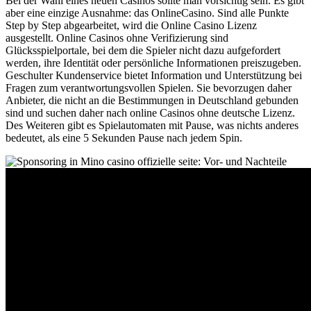
Bei der Wahl eines neuen Casinos sollte man vorsichtig sein. Es gibt
aber eine einzige Ausnahme: das OnlineCasino. Sind alle Punkte
Step by Step abgearbeitet, wird die Online Casino Lizenz
ausgestellt. Online Casinos ohne Verifizierung sind
Glücksspielportale, bei dem die Spieler nicht dazu aufgefordert
werden, ihre Identität oder persönliche Informationen preiszugeben.
Geschulter Kundenservice bietet Information und Unterstützung bei
Fragen zum verantwortungsvollen Spielen. Sie bevorzugen daher
Anbieter, die nicht an die Bestimmungen in Deutschland gebunden
sind und suchen daher nach online Casinos ohne deutsche Lizenz.
Des Weiteren gibt es Spielautomaten mit Pause, was nichts anderes
bedeutet, als eine 5 Sekunden Pause nach jedem Spin.