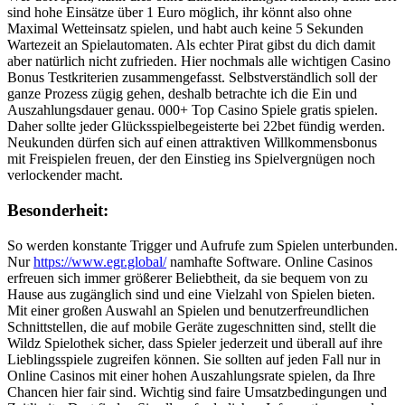
sind hohe Einsätze über 1 Euro möglich, ihr könnt also ohne
Maximal Wetteinsatz spielen, und habt auch keine 5 Sekunden
Wartezeit an Spielautomaten. Als echter Pirat gibst du dich damit
aber natürlich nicht zufrieden. Hier nochmals alle wichtigen Casino
Bonus Testkriterien zusammengefasst. Selbstverständlich soll der
ganze Prozess zügig gehen, deshalb betrachte ich die Ein und
Auszahlungsdauer genau. 000+ Top Casino Spiele gratis spielen.
Daher sollte jeder Glücksspielbegeisterte bei 22bet fündig werden.
Neukunden dürfen sich auf einen attraktiven Willkommensbonus
mit Freispielen freuen, der den Einstieg ins Spielvergnügen noch
verlockender macht.
Besonderheit:
So werden konstante Trigger und Aufrufe zum Spielen unterbunden.
Nur
https://www.egr.global/
namhafte Software. Online Casinos
erfreuen sich immer größerer Beliebtheit, da sie bequem von zu
Hause aus zugänglich sind und eine Vielzahl von Spielen bieten.
Mit einer großen Auswahl an Spielen und benutzerfreundlichen
Schnittstellen, die auf mobile Geräte zugeschnitten sind, stellt die
Wildz Spielothek sicher, dass Spieler jederzeit und überall auf ihre
Lieblingsspiele zugreifen können. Sie sollten auf jeden Fall nur in
Online Casinos mit einer hohen Auszahlungsrate spielen, da Ihre
Chancen hier fair sind. Wichtig sind faire Umsatzbedingungen und