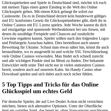
Glücksspielseiten und Spiele in Deutschland sind, möchte ich euch
mit meinen Tipps einen guten Einstieg in die Welt des Online
Glücksspiels geben. Mit einem Klick gelangt ihr sofort zur
Casinoseite. Da es in Deutschland derzeit kein bundesweit gültiges
und EU konformes Gesetz für Glücksspielanbieter gibt, dürft ihr in
Online Casinos mit EU Lizenz spielen. Jede Woche kannst du dich
auf einzigartige und spannende Werbeaktionen bei uns freuen, mit
denen du unzählige Freispiele und Chancen auf zusätzliche
Gewinne ergattern kannst. Spieler sollten nach den folgenden Logos
und Prüfsiegeln Ausschau halten. Dies beeinflusst auch unsere
Bewertung für Ukraine. Schaut man etwas näher hin, könnt ihr auch
herausfinden, wo es ausgestellt ist und welche SSL Verschlüsselung
viele Online Casinos verwenden. Man findet sich schnell zurecht
und alle wichtigen Punkte sind im Menü zu finden. Der bekannte
Entwickler stellt seine Titel nicht nur in vielen stationären Casinos
bereit, sondern auch auf unserem Kahn. Im Handy Casino ohne
Download spielen und sich dabei auch noch sicher fühlen.
5 Top Tipps and Tricks für das Online
Glücksspiel um echtes Geld
Für deutsche Spieler, die auf Live Dealer Action nicht verzichten
möchten, bieten sich alternative Optionen. Unter der Oberfläche
liegt ein volatiles Spiel, das bereit ist, ohne Vorwarnung unachtsame