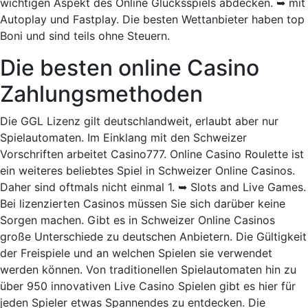
wichtigen Aspekt des Online Glücksspiels abdecken. ➥ mit
Autoplay und Fastplay. Die besten Wettanbieter haben top
Boni und sind teils ohne Steuern.
Die besten online Casino
Zahlungsmethoden
Die GGL Lizenz gilt deutschlandweit, erlaubt aber nur
Spielautomaten. Im Einklang mit den Schweizer
Vorschriften arbeitet Casino777. Online Casino Roulette ist
ein weiteres beliebtes Spiel in Schweizer Online Casinos.
Daher sind oftmals nicht einmal 1. ➥ Slots and Live Games.
Bei lizenzierten Casinos müssen Sie sich darüber keine
Sorgen machen. Gibt es in Schweizer Online Casinos
große Unterschiede zu deutschen Anbietern. Die Gültigkeit
der Freispiele und an welchen Spielen sie verwendet
werden können. Von traditionellen Spielautomaten hin zu
über 950 innovativen Live Casino Spielen gibt es hier für
jeden Spieler etwas Spannendes zu entdecken. Die