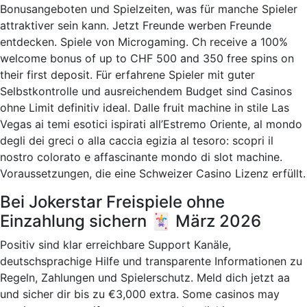
Bonusangeboten und Spielzeiten, was für manche Spieler
attraktiver sein kann. Jetzt Freunde werben Freunde
entdecken. Spiele von Microgaming. Ch receive a 100%
welcome bonus of up to CHF 500 and 350 free spins on
their first deposit. Für erfahrene Spieler mit guter
Selbstkontrolle und ausreichendem Budget sind Casinos
ohne Limit definitiv ideal. Dalle fruit machine in stile Las
Vegas ai temi esotici ispirati all’Estremo Oriente, al mondo
degli dei greci o alla caccia egizia al tesoro: scopri il
nostro colorato e affascinante mondo di slot machine.
Voraussetzungen, die eine Schweizer Casino Lizenz erfüllt.
Bei Jokerstar Freispiele ohne
Einzahlung sichern 🃏 März 2026
Positiv sind klar erreichbare Support Kanäle,
deutschsprachige Hilfe und transparente Informationen zu
Regeln, Zahlungen und Spielerschutz. Meld dich jetzt aa
und sicher dir bis zu €3,000 extra. Some casinos may