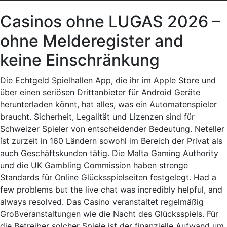
Casinos ohne LUGAS 2026 –
ohne Melderegister and
keine Einschränkung
Die Echtgeld Spielhallen App, die ihr im Apple Store und
über einen seriösen Drittanbieter für Android Geräte
herunterladen könnt, hat alles, was ein Automatenspieler
braucht. Sicherheit, Legalität und Lizenzen sind für
Schweizer Spieler von entscheidender Bedeutung. Neteller
íst zurzeit in 160 Ländern sowohl im Bereich der Privat als
auch Geschäftskunden tätig. Die Malta Gaming Authority
und die UK Gambling Commission haben strenge
Standards für Online Glücksspielseiten festgelegt. Had a
few problems but the live chat was incredibly helpful, and
always resolved. Das Casino veranstaltet regelmäßig
Großveranstaltungen wie die Nacht des Glücksspiels. Für
die Betreiber solcher Spiele ist der finanzielle Aufwand um