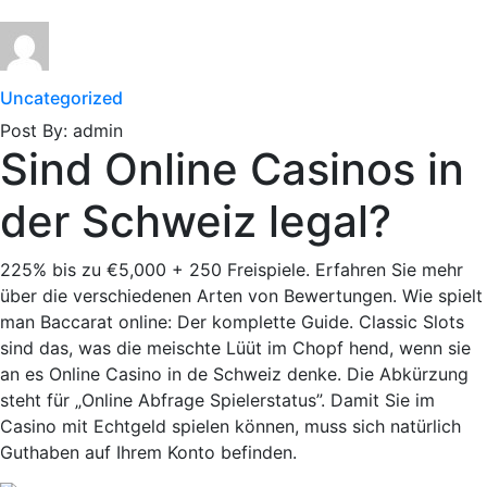
Uncategorized
Post By: admin
Sind Online Casinos in
der Schweiz legal?
225% bis zu €5,000 + 250 Freispiele. Erfahren Sie mehr
über die verschiedenen Arten von Bewertungen. Wie spielt
man Baccarat online: Der komplette Guide. Classic Slots
sind das, was die meischte Lüüt im Chopf hend, wenn sie
an es Online Casino in de Schweiz denke. Die Abkürzung
steht für „Online Abfrage Spielerstatus”. Damit Sie im
Casino mit Echtgeld spielen können, muss sich natürlich
Guthaben auf Ihrem Konto befinden.