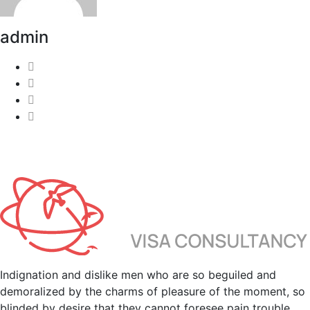
admin
Indignation and dislike men who are so beguiled and
demoralized by the charms of pleasure of the moment, so
blinded by desire that they cannot foresee pain trouble.