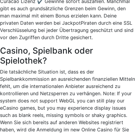
Curacao Lizenz ✔ Gewinne sofort auszahlen. Manchmal
gibt es auch grundsätzliche Grenzen beim Gewinn, den
man maximal mit einem Bonus erzielen kann. Deine
privaten Daten werden bei JackpotPiraten durch eine SSL
Verschlüsselung bei jeder Übertragung geschützt und sind
vor den Zugriffen durch Dritte gesichert.
Casino, Spielbank oder
Spielothek?
Die tatsächliche Situation ist, dass es der
Spielbankkommission an ausreichenden finanziellen Mitteln
fehlt, um die internationalen Anbieter ausreichend zu
kontrollieren und Netzsperren zu verhängen. Note: If your
system does not support WebGL you can still play our
eCasino games, but you may experience display issues
such as blank reels, missing symbols or shaky graphics.
Wenn Sie sich bereits auf anderen Websites registriert
haben, wird die Anmeldung im new Online Casino für Sie