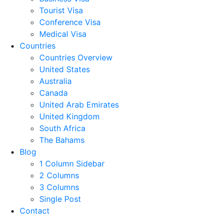
Tourist Visa
Conference Visa
Medical Visa
Countries
Countries Overview
United States
Australia
Canada
United Arab Emirates
United Kingdom
South Africa
The Bahams
Blog
1 Column Sidebar
2 Columns
3 Columns
Single Post
Contact