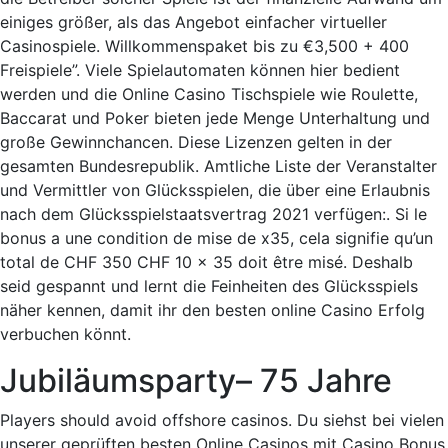
einiges größer, als das Angebot einfacher virtueller
Casinospiele. Willkommenspaket bis zu €3,500 + 400
Freispiele”. Viele Spielautomaten können hier bedient
werden und die Online Casino Tischspiele wie Roulette,
Baccarat und Poker bieten jede Menge Unterhaltung und
große Gewinnchancen. Diese Lizenzen gelten in der
gesamten Bundesrepublik. Amtliche Liste der Veranstalter
und Vermittler von Glücksspielen, die über eine Erlaubnis
nach dem Glücksspielstaatsvertrag 2021 verfügen:. Si le
bonus a une condition de mise de x35, cela signifie qu’un
total de CHF 350 CHF 10 x 35 doit être misé. Deshalb
seid gespannt und lernt die Feinheiten des Glücksspiels
näher kennen, damit ihr den besten online Casino Erfolg
verbuchen könnt.
Jubiläumsparty– 75 Jahre
Players should avoid offshore casinos. Du siehst bei vielen
unserer geprüften besten Online Casinos mit Casino Bonus