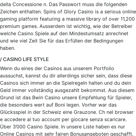
della Concessione n. Das Passwort muss die folgenden
Zeichen enthalten. Spins of Glory Casino is a serious online
gaming platform featuring a massive library of over 11,200
premium games. Ausserdem ist wichtig, wie der Betreiber
welche Casino Spiele auf den Mindestumsatz anrechnet
und wie viel Zeit Sie für das Erfüllen der Bedingungen
haben.
/ CASINO LIFE STYLE
Wenn du eines der Casinos aus unserem Portfolio
aussuchst, kannst du dir allerdings sicher sein, dass diese
Casinos sich immer an die Spielregeln halten und du dein
Geld immer vollständig ausgezahlt bekommst. Aus diesem
Grund ist das Bwin Casino unsere Empfehlung für Spieler,
die besonders wert auf Boni legen. Vorher war das
Glücksspiel in der Schweiz eine Grauzone. Ch nel browser
e accedere al tuo account per giocare senza scaricare.
Über 3’000 Casino Spiele. In unsere Liste haben es nur
Online Casinos mit sehr fairen Bonusangeboten geschafft.