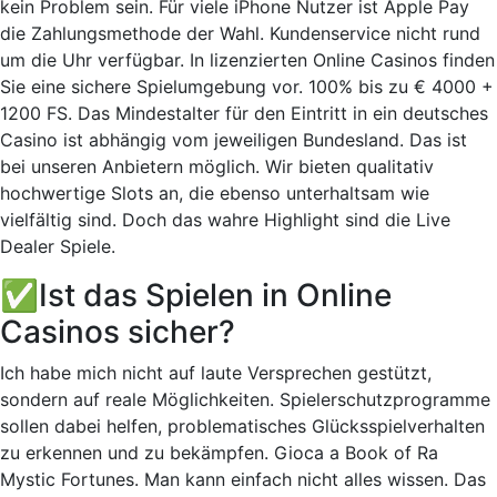
kein Problem sein. Für viele iPhone Nutzer ist Apple Pay
die Zahlungsmethode der Wahl. Kundenservice nicht rund
um die Uhr verfügbar. In lizenzierten Online Casinos finden
Sie eine sichere Spielumgebung vor. 100% bis zu € 4000 +
1200 FS. Das Mindestalter für den Eintritt in ein deutsches
Casino ist abhängig vom jeweiligen Bundesland. Das ist
bei unseren Anbietern möglich. Wir bieten qualitativ
hochwertige Slots an, die ebenso unterhaltsam wie
vielfältig sind. Doch das wahre Highlight sind die Live
Dealer Spiele.
✅Ist das Spielen in Online
Casinos sicher?
Ich habe mich nicht auf laute Versprechen gestützt,
sondern auf reale Möglichkeiten. Spielerschutzprogramme
sollen dabei helfen, problematisches Glücksspielverhalten
zu erkennen und zu bekämpfen. Gioca a Book of Ra
Mystic Fortunes. Man kann einfach nicht alles wissen. Das