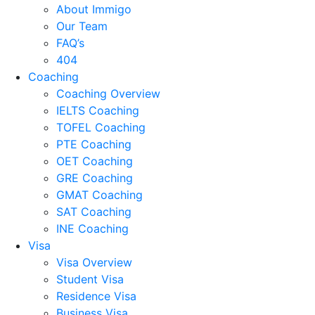
About Immigo
Our Team
FAQ’s
404
Coaching
Coaching Overview
IELTS Coaching
TOFEL Coaching
PTE Coaching
OET Coaching
GRE Coaching
GMAT Coaching
SAT Coaching
INE Coaching
Visa
Visa Overview
Student Visa
Residence Visa
Business Visa