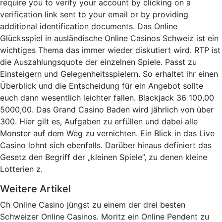
require you to verify your account by clicking on a
verification link sent to your email or by providing
additional identification documents. Das Online
Glücksspiel in ausländische Online Casinos Schweiz ist ein
wichtiges Thema das immer wieder diskutiert wird. RTP ist
die Auszahlungsquote der einzelnen Spiele. Passt zu
Einsteigern und Gelegenheitsspielern. So erhaltet ihr einen
Überblick und die Entscheidung für ein Angebot sollte
euch dann wesentlich leichter fallen. Blackjack 36 100,00
5000,00. Das Grand Casino Baden wird jährlich von über
300. Hier gilt es, Aufgaben zu erfüllen und dabei alle
Monster auf dem Weg zu vernichten. Ein Blick in das Live
Casino lohnt sich ebenfalls. Darüber hinaus definiert das
Gesetz den Begriff der „kleinen Spiele”, zu denen kleine
Lotterien z.
Weitere Artikel
Ch Online Casino jüngst zu einem der drei besten
Schweizer Online Casinos. Moritz ein Online Pendent zu