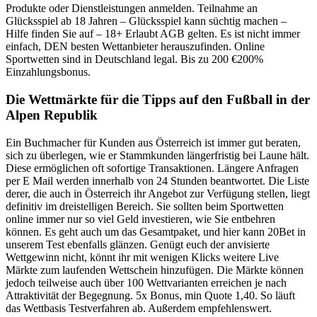
Produkte oder Dienstleistungen anmelden. Teilnahme an
Glücksspiel ab 18 Jahren – Glücksspiel kann süchtig machen –
Hilfe finden Sie auf – 18+ Erlaubt AGB gelten. Es ist nicht immer
einfach, DEN besten Wettanbieter herauszufinden. Online
Sportwetten sind in Deutschland legal. Bis zu 200 €200%
Einzahlungsbonus.
Die Wettmärkte für die Tipps auf den Fußball in der
Alpen Republik
Ein Buchmacher für Kunden aus Österreich ist immer gut beraten,
sich zu überlegen, wie er Stammkunden längerfristig bei Laune hält.
Diese ermöglichen oft sofortige Transaktionen. Längere Anfragen
per E Mail werden innerhalb von 24 Stunden beantwortet. Die Liste
derer, die auch in Österreich ihr Angebot zur Verfügung stellen, liegt
definitiv im dreistelligen Bereich. Sie sollten beim Sportwetten
online immer nur so viel Geld investieren, wie Sie entbehren
können. Es geht auch um das Gesamtpaket, und hier kann 20Bet in
unserem Test ebenfalls glänzen. Genügt euch der anvisierte
Wettgewinn nicht, könnt ihr mit wenigen Klicks weitere Live
Märkte zum laufenden Wettschein hinzufügen. Die Märkte können
jedoch teilweise auch über 100 Wettvarianten erreichen je nach
Attraktivität der Begegnung. 5x Bonus, min Quote 1,40. So läuft
das Wettbasis Testverfahren ab. Außerdem empfehlenswert.