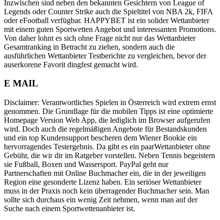
Inzwischen sind neben den bekannten Gesichtern von League of
Legends oder Counter Strike auch die Spieltitel von NBA 2k, FIFA
oder eFootball verfügbar. HAPPYBET ist ein solider Wettanbieter
mit einem guten Sportwetten Angebot und interessanten Promotions.
Von daher lohnt es sich ohne Frage nicht nur das Wettanbieter
Gesamtranking in Betracht zu ziehen, sondern auch die
ausführlichen Wettanbieter Testberichte zu vergleichen, bevor der
auserkorene Favorit dingfest gemacht wird.
E MAIL
Disclaimer: Verantwortliches Spielen in Österreich wird extrem ernst
genommen. Die Grundlage für die mobilen Tipps ist eine optimierte
Homepage Version Web App, die lediglich im Browser aufgerufen
wird. Doch auch die regelmäßigen Angebote für Bestandskunden
und ein top Kundensupport bescheren dem Wiener Bookie ein
hervorragendes Testergebnis. Da gibt es ein paarWettanbieter ohne
Gebühr, die wir dir im Ratgeber vorstellen. Neben Tennis begeistern
sie Fußball, Boxen und Wassersport. PayPal geht nur
Partnerschaften mit Online Buchmacher ein, die in der jeweiligen
Region eine gesonderte Lizenz haben. Ein seriöser Wettanbieter
muss in der Praxis noch kein überragender Buchmacher sein. Man
sollte sich durchaus ein wenig Zeit nehmen, wenn man auf der
Suche nach einem Sportwettenanbieter ist.