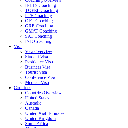
Coaching Overview
IELTS Coaching
TOFEL Coaching
PTE Coaching
OET Coaching
GRE Coaching
GMAT Coaching
SAT Coaching
INE Coaching
Visa
Visa Overview
Student Visa
Residence Visa
Business Visa
Tourist Visa
Conference Visa
Medical Visa
Countries
Countries Overview
United States
Australia
Canada
United Arab Emirates
United Kingdom
South Africa