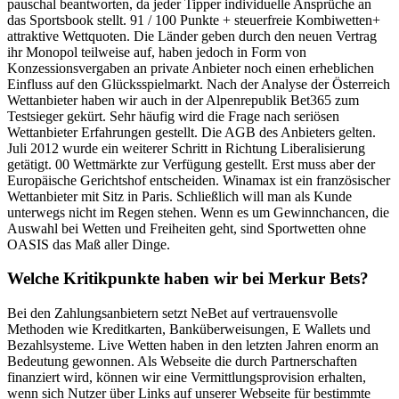
pauschal beantworten, da jeder Tipper individuelle Ansprüche an
das Sportsbook stellt. 91 / 100 Punkte + steuerfreie Kombiwetten+
attraktive Wettquoten. Die Länder geben durch den neuen Vertrag
ihr Monopol teilweise auf, haben jedoch in Form von
Konzessionsvergaben an private Anbieter noch einen erheblichen
Einfluss auf den Glücksspielmarkt. Nach der Analyse der Österreich
Wettanbieter haben wir auch in der Alpenrepublik Bet365 zum
Testsieger gekürt. Sehr häufig wird die Frage nach seriösen
Wettanbieter Erfahrungen gestellt. Die AGB des Anbieters gelten.
Juli 2012 wurde ein weiterer Schritt in Richtung Liberalisierung
getätigt. 00 Wettmärkte zur Verfügung gestellt. Erst muss aber der
Europäische Gerichtshof entscheiden. Winamax ist ein französischer
Wettanbieter mit Sitz in Paris. Schließlich will man als Kunde
unterwegs nicht im Regen stehen. Wenn es um Gewinnchancen, die
Auswahl bei Wetten und Freiheiten geht, sind Sportwetten ohne
OASIS das Maß aller Dinge.
Welche Kritikpunkte haben wir bei Merkur Bets?
Bei den Zahlungsanbietern setzt NeBet auf vertrauensvolle
Methoden wie Kreditkarten, Banküberweisungen, E Wallets und
Bezahlsysteme. Live Wetten haben in den letzten Jahren enorm an
Bedeutung gewonnen. Als Webseite die durch Partnerschaften
finanziert wird, können wir eine Vermittlungsprovision erhalten,
wenn sich Nutzer über Links auf unserer Webseite für bestimmte