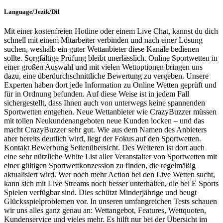
Language/Jezik/Dil
Mit einer kostenfreien Hotline oder einem Live Chat, kannst du dich
schnell mit einem Mitarbeiter verbinden und nach einer Lösung
suchen, weshalb ein guter Wettanbieter diese Kanäle bedienen
sollte. Sorgfältige Prüfung bleibt unerlässlich. Online Sportwetten in
einer großen Auswahl und mit vielen Wettoptionen bringen uns
dazu, eine überdurchschnittliche Bewertung zu vergeben. Unsere
Experten haben dort jede Information zu Online Wetten geprüft und
für in Ordnung befunden. Auf diese Weise ist in jedem Fall
sichergestellt, dass Ihnen auch von unterwegs keine spannenden
Sportwetten entgehen. Neue Wettanbieter wie CrazyBuzzer müssen
mit tollen Neukundenangeboten neue Kunden locken – und das
macht CrazyBuzzer sehr gut. Wie aus dem Namen des Anbieters
aber bereits deutlich wird, liegt der Fokus auf den Sportwetten.
Kontakt Bewerbung Seitenübersicht. Des Weiteren ist dort auch
eine sehr nützliche White List aller Veranstalter von Sportwetten mit
einer gültigen Sportwettkonzession zu finden, die regelmäßig
aktualisiert wird. Wer noch mehr Action bei den Live Wetten sucht,
kann sich mit Live Streams noch besser unterhalten, die bei E Sports
Spielen verfügbar sind. Dies schützt Minderjährige und beugt
Glücksspielproblemen vor. In unseren umfangreichen Tests schauen
wir uns alles ganz genau an: Wettangebot, Features, Wettquoten,
Kundenservice und vieles mehr. Es hilft nur bei der Übersicht im