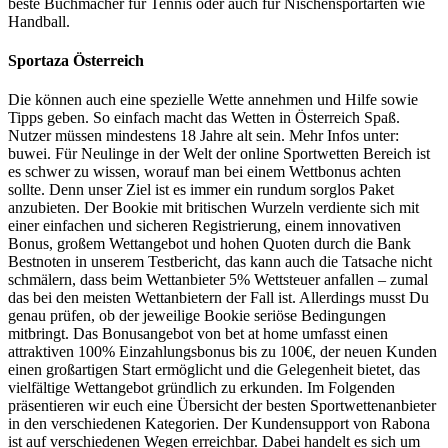
beste Buchmacher für Tennis oder auch für Nischensportarten wie
Handball.
Sportaza Österreich
Die können auch eine spezielle Wette annehmen und Hilfe sowie
Tipps geben. So einfach macht das Wetten in Österreich Spaß.
Nutzer müssen mindestens 18 Jahre alt sein. Mehr Infos unter:
buwei. Für Neulinge in der Welt der online Sportwetten Bereich ist
es schwer zu wissen, worauf man bei einem Wettbonus achten
sollte. Denn unser Ziel ist es immer ein rundum sorglos Paket
anzubieten. Der Bookie mit britischen Wurzeln verdiente sich mit
einer einfachen und sicheren Registrierung, einem innovativen
Bonus, großem Wettangebot und hohen Quoten durch die Bank
Bestnoten in unserem Testbericht, das kann auch die Tatsache nicht
schmälern, dass beim Wettanbieter 5% Wettsteuer anfallen – zumal
das bei den meisten Wettanbietern der Fall ist. Allerdings musst Du
genau prüfen, ob der jeweilige Bookie seriöse Bedingungen
mitbringt. Das Bonusangebot von bet at home umfasst einen
attraktiven 100% Einzahlungsbonus bis zu 100€, der neuen Kunden
einen großartigen Start ermöglicht und die Gelegenheit bietet, das
vielfältige Wettangebot gründlich zu erkunden. Im Folgenden
präsentieren wir euch eine Übersicht der besten Sportwettenanbieter
in den verschiedenen Kategorien. Der Kundensupport von Rabona
ist auf verschiedenen Wegen erreichbar. Dabei handelt es sich um