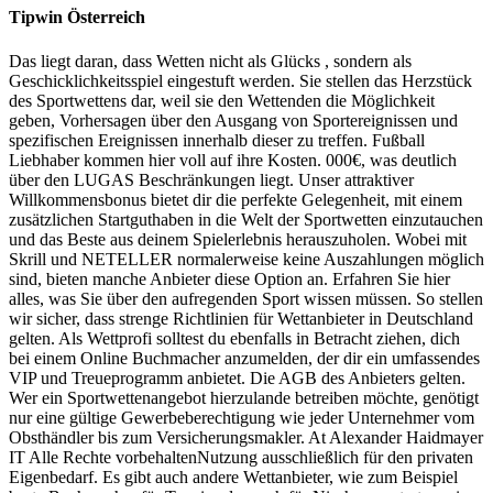
Tipwin Österreich
Das liegt daran, dass Wetten nicht als Glücks , sondern als
Geschicklichkeitsspiel eingestuft werden. Sie stellen das Herzstück
des Sportwettens dar, weil sie den Wettenden die Möglichkeit
geben, Vorhersagen über den Ausgang von Sportereignissen und
spezifischen Ereignissen innerhalb dieser zu treffen. Fußball
Liebhaber kommen hier voll auf ihre Kosten. 000€, was deutlich
über den LUGAS Beschränkungen liegt. Unser attraktiver
Willkommensbonus bietet dir die perfekte Gelegenheit, mit einem
zusätzlichen Startguthaben in die Welt der Sportwetten einzutauchen
und das Beste aus deinem Spielerlebnis herauszuholen. Wobei mit
Skrill und NETELLER normalerweise keine Auszahlungen möglich
sind, bieten manche Anbieter diese Option an. Erfahren Sie hier
alles, was Sie über den aufregenden Sport wissen müssen. So stellen
wir sicher, dass strenge Richtlinien für Wettanbieter in Deutschland
gelten. Als Wettprofi solltest du ebenfalls in Betracht ziehen, dich
bei einem Online Buchmacher anzumelden, der dir ein umfassendes
VIP und Treueprogramm anbietet. Die AGB des Anbieters gelten.
Wer ein Sportwettenangebot hierzulande betreiben möchte, genötigt
nur eine gültige Gewerbeberechtigung wie jeder Unternehmer vom
Obsthändler bis zum Versicherungsmakler. At Alexander Haidmayer
IT Alle Rechte vorbehaltenNutzung ausschließlich für den privaten
Eigenbedarf. Es gibt auch andere Wettanbieter, wie zum Beispiel