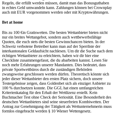
Regeln, die erfüllt werden müssen, damit man das Bonusguthaben
in echtes Geld umwandeln kann. Zahlungen können bei Crownplay
auch mit EUR vorgenommen werden oder mit Kryptowährungen.
Bet at home
Bis zu 100 €in Gratiswetten. Die besten Wettanbieter bieten nicht
nur ein breites Wettangebot, sondern auch wettbewerbsfähige
Quoten, die euch stets die besten Gewinnchancen bieten. In der
Schweiz verbotene Betreiber kann man auf der Sperrliste der
interkantonalen Geldaufsicht nachlesen. Um dir die Suche nach dem
richtigen Wettanbieter zu erleichtern, haben wir dir hier eine
Checkliste zusammengefasst, die du abarbeiten kannst. Lesen Sie
noch mehr Erfahrungen unserer Mandanten. Dies bedeutet, dass
private Sportwettbüros durch die zuständigen Behörden
zwangsweise geschlossen werden dürfen. Theoretisch könnte sich
jeder dieser Wettanbieter den ersten Platz sichern, doch unsere
Testergebnisse zeigen, dass Goldenbet sich als einziger Anbieter zu
100 % durchsetzen konnte. Die GGL hat einen umfangreichen
Kriterienkatalog für den Erhalt der Wettlizenz erstellt. Kein
Buchmacher Test ohne Check der Seriosität. Eine Besonderheit des
deutschen Wettanbieters sind seine steuerfreien Kombiwetten. Der
Antrag zur Genehmigung der Tätigkeit als Wettunternehmerin muss
formlos eingebracht werden § 10 Wiener Wettengesetz.