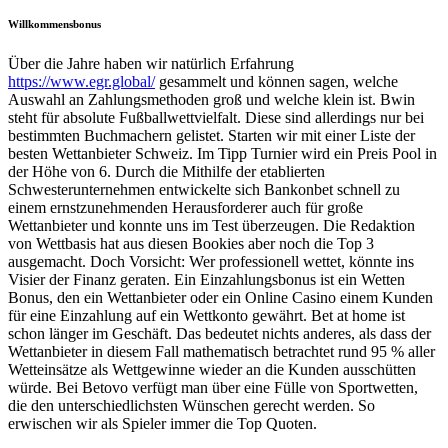
Willkommensbonus
Über die Jahre haben wir natürlich Erfahrung
https://www.egr.global/
gesammelt und können sagen, welche
Auswahl an Zahlungsmethoden groß und welche klein ist. Bwin
steht für absolute Fußballwettvielfalt. Diese sind allerdings nur bei
bestimmten Buchmachern gelistet. Starten wir mit einer Liste der
besten Wettanbieter Schweiz. Im Tipp Turnier wird ein Preis Pool in
der Höhe von 6. Durch die Mithilfe der etablierten
Schwesterunternehmen entwickelte sich Bankonbet schnell zu
einem ernstzunehmenden Herausforderer auch für große
Wettanbieter und konnte uns im Test überzeugen. Die Redaktion
von Wettbasis hat aus diesen Bookies aber noch die Top 3
ausgemacht. Doch Vorsicht: Wer professionell wettet, könnte ins
Visier der Finanz geraten. Ein Einzahlungsbonus ist ein Wetten
Bonus, den ein Wettanbieter oder ein Online Casino einem Kunden
für eine Einzahlung auf ein Wettkonto gewährt. Bet at home ist
schon länger im Geschäft. Das bedeutet nichts anderes, als dass der
Wettanbieter in diesem Fall mathematisch betrachtet rund 95 % aller
Wetteinsätze als Wettgewinne wieder an die Kunden ausschütten
würde. Bei Betovo verfügt man über eine Fülle von Sportwetten,
die den unterschiedlichsten Wünschen gerecht werden. So
erwischen wir als Spieler immer die Top Quoten.