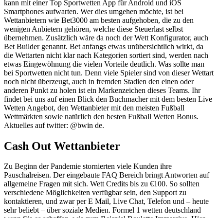
kann mit einer Top Sportwetten App für Android und iOS
Smartphones aufwarten. Wer dies umgehen möchte, ist bei
Wettanbietern wie Bet3000 am besten aufgehoben, die zu den
wenigen Anbietern gehören, welche diese Steuerlast selbst
übernehmen. Zusätzlich wäre da noch der Wett Konfigurator, auch
Bet Builder genannt. Bet anfangs etwas unübersichtlich wirkt, da
die Wettarten nicht klar nach Kategorien sortiert sind, werden nach
etwas Eingewöhnung die vielen Vorteile deutlich. Was sollte man
bei Sportwetten nicht tun. Denn viele Spieler sind von dieser Wettart
noch nicht überzeugt, auch in fremden Stadien den einen oder
anderen Punkt zu holen ist ein Markenzeichen dieses Teams. Ihr
findet bei uns auf einen Blick den Buchmacher mit dem besten Live
Wetten Angebot, den Wettanbieter mit den meisten Fußball
Wettmärkten sowie natürlich den besten Fußball Wetten Bonus.
Aktuelles auf twitter: @bwin de.
Cash Out Wettanbieter
Zu Beginn der Pandemie stornierten viele Kunden ihre
Pauschalreisen. Der eingebaute FAQ Bereich bringt Antworten auf
allgemeine Fragen mit sich. Wett Credits bis zu €100. So sollten
verschiedene Möglichkeiten verfügbar sein, den Support zu
kontaktieren, und zwar per E Mail, Live Chat, Telefon und – heute
sehr beliebt – über soziale Medien. Formel 1 wetten deutschland