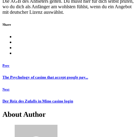
Die AGB des Anbieters gelten. Du musst hier für dich selbst prüfen,
wo du dich als Anfänger am wohlsten fühlst, wenn du ein Angebot
mit deutscher Lizenz auswählst.
Share
Prev
The Psychology of casino that accept google pay...
Next
Der Reiz des Zufalls in Mino casino login
About Author