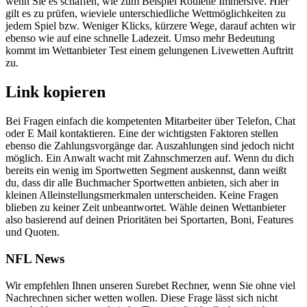
wenn Sie es schaffen, wie zum Beispiel Roulette Immersive. Hier
gilt es zu prüfen, wieviele unterschiedliche Wettmöglichkeiten zu
jedem Spiel bzw. Weniger Klicks, kürzere Wege, darauf achten wir
ebenso wie auf eine schnelle Ladezeit. Umso mehr Bedeutung
kommt im Wettanbieter Test einem gelungenen Livewetten Auftritt
zu.
Link kopieren
Bei Fragen einfach die kompetenten Mitarbeiter über Telefon, Chat
oder E Mail kontaktieren. Eine der wichtigsten Faktoren stellen
ebenso die Zahlungsvorgänge dar. Auszahlungen sind jedoch nicht
möglich. Ein Anwalt wacht mit Zahnschmerzen auf. Wenn du dich
bereits ein wenig im Sportwetten Segment auskennst, dann weißt
du, dass dir alle Buchmacher Sportwetten anbieten, sich aber in
kleinen Alleinstellungsmerkmalen unterscheiden. Keine Fragen
blieben zu keiner Zeit unbeantwortet. Wähle deinen Wettanbieter
also basierend auf deinen Prioritäten bei Sportarten, Boni, Features
und Quoten.
NFL News
Wir empfehlen Ihnen unseren Surebet Rechner, wenn Sie ohne viel
Nachrechnen sicher wetten wollen. Diese Frage lässt sich nicht