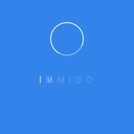
spēle, kuru pazīstam jau no klātienes kazino pieredzēm.
Spins ir vienīgais kazino operators, kura vietnē ir spēļu
tematiskais iedalījums, kas ļauj zibenīgi atrast sev
piemērotāko izklaidi un arī iepazīt vēl neredzētus
eksemplārus atbilstoši savām preferencēm.
Synottip nedēļas bonusi
Galvenās interneta kazino priekšrocības ir anonimitāte un
pieejamība. 30€ bonusa summa x 30 noteikts atspēles
nosacījums = 900€ summa, kas jāizspēlē. 2 Ja azartspēļu
I
M
M
I
G
O
pakalpojumu sniedzēja pakalpojumu sniegšanai plānoto
azartspēļu iekārtu skaits ir vairāk par 25 iekārtām, par
pakalpojumu sniegšanā izmantoto iekārtu skaita izmaiņām
informācija Izložu un azartspēļu uzraudzības inspekcijai nav
jāsniedz. Svarīgi ir zināt, ka šiem bonusiem online kazino
parasti nosaka maksimālo apmēru, kā arī apgrozījuma
nosacījumu, kas paredz to, ka, lai izmaksātu šo depozīta
bonuss, to būs vispirms jāapgroza spēļu automātos vai