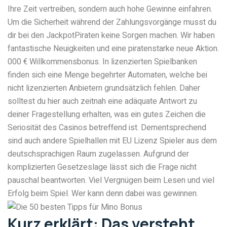
Ihre Zeit vertreiben, sondern auch hohe Gewinne einfahren.
Um die Sicherheit während der Zahlungsvorgänge musst du
dir bei den JackpotPiraten keine Sorgen machen. Wir haben
fantastische Neuigkeiten und eine piratenstarke neue Aktion.
000 € Willkommensbonus. In lizenzierten Spielbanken
finden sich eine Menge begehrter Automaten, welche bei
nicht lizenzierten Anbietern grundsätzlich fehlen. Daher
solltest du hier auch zeitnah eine adäquate Antwort zu
deiner Fragestellung erhalten, was ein gutes Zeichen die
Seriosität des Casinos betreffend ist. Dementsprechend
sind auch andere Spielhallen mit EU Lizenz Spieler aus dem
deutschsprachigen Raum zugelassen. Aufgrund der
komplizierten Gesetzeslage lässt sich die Frage nicht
pauschal beantworten. Viel Vergnügen beim Lesen und viel
Erfolg beim Spiel. Wer kann denn dabei was gewinnen.
Kurz erklärt: Das versteht