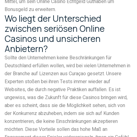
Mittel, um sein Online Casino Echtgeld Guthaben um
Bonusgeld zu erweitern.
Wo liegt der Unterschied
zwischen seriösen Online
Casinos und unsicheren
Anbietern?
Sollte den Unternehmen keine Beschränkungen für
Deutschland erfüllen wollen, wird bei vielen Unternehmen in
der Branche auf Lizenzen aus Curaçao gesetzt. Unsere
Experten stoßen bei ihren Tests immer wieder auf
Websites, die durch negative Praktiken auffallen. Es ist
ungewiss, was die Zukunft für diese Casinos bringen wird,
aber es scheint, dass sie die Möglichkeit sehen, sich von
der Konkurrenz abzuheben, indem sie sich auf Kunden
konzentrieren, die keine Einschränkungen akzeptieren
möchten. Diese Vorteile sollen das hohe Maß an