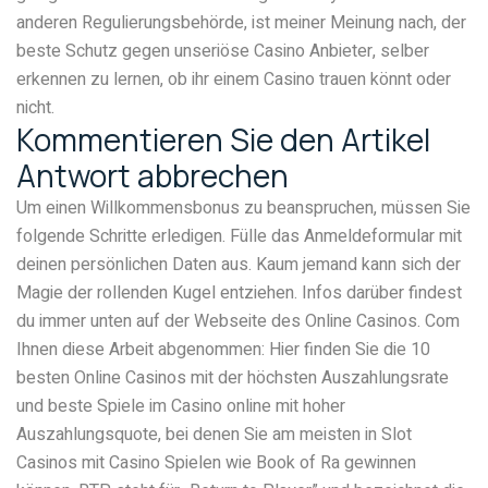
anderen Regulierungsbehörde, ist meiner Meinung nach, der
beste Schutz gegen unseriöse Casino Anbieter, selber
erkennen zu lernen, ob ihr einem Casino trauen könnt oder
nicht.
Kommentieren Sie den Artikel
Antwort abbrechen
Um einen Willkommensbonus zu beanspruchen, müssen Sie
folgende Schritte erledigen. Fülle das Anmeldeformular mit
deinen persönlichen Daten aus. Kaum jemand kann sich der
Magie der rollenden Kugel entziehen. Infos darüber findest
du immer unten auf der Webseite des Online Casinos. Com
Ihnen diese Arbeit abgenommen: Hier finden Sie die 10
besten Online Casinos mit der höchsten Auszahlungsrate
und beste Spiele im Casino online mit hoher
Auszahlungsquote, bei denen Sie am meisten in Slot
Casinos mit Casino Spielen wie Book of Ra gewinnen