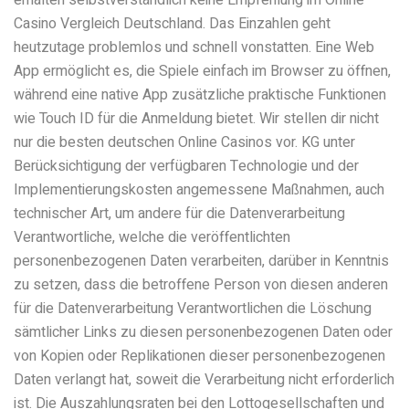
erhalten selbstverständlich keine Empfehlung im Online
Casino Vergleich Deutschland. Das Einzahlen geht
heutzutage problemlos und schnell vonstatten. Eine Web
App ermöglicht es, die Spiele einfach im Browser zu öffnen,
während eine native App zusätzliche praktische Funktionen
wie Touch ID für die Anmeldung bietet. Wir stellen dir nicht
nur die besten deutschen Online Casinos vor. KG unter
Berücksichtigung der verfügbaren Technologie und der
Implementierungskosten angemessene Maßnahmen, auch
technischer Art, um andere für die Datenverarbeitung
Verantwortliche, welche die veröffentlichten
personenbezogenen Daten verarbeiten, darüber in Kenntnis
zu setzen, dass die betroffene Person von diesen anderen
für die Datenverarbeitung Verantwortlichen die Löschung
sämtlicher Links zu diesen personenbezogenen Daten oder
von Kopien oder Replikationen dieser personenbezogenen
Daten verlangt hat, soweit die Verarbeitung nicht erforderlich
ist. Die Auszahlungsraten bei den Lottogesellschaften und