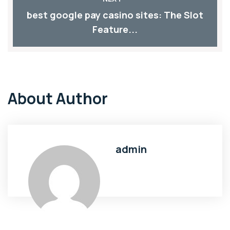
best google pay casino sites: The Slot
Feature...
About Author
admin