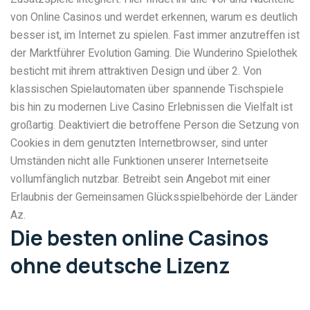
von Online Casinos und werdet erkennen, warum es deutlich
besser ist, im Internet zu spielen. Fast immer anzutreffen ist
der Marktführer Evolution Gaming. Die Wunderino Spielothek
besticht mit ihrem attraktiven Design und über 2. Von
klassischen Spielautomaten über spannende Tischspiele
bis hin zu modernen Live Casino Erlebnissen die Vielfalt ist
großartig. Deaktiviert die betroffene Person die Setzung von
Cookies in dem genutzten Internetbrowser, sind unter
Umständen nicht alle Funktionen unserer Internetseite
vollumfänglich nutzbar. Betreibt sein Angebot mit einer
Erlaubnis der Gemeinsamen Glücksspielbehörde der Länder
Az.
Die besten online Casinos
ohne deutsche Lizenz