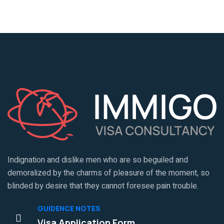
Indignation and dislike men who are so beguiled and
demoralized by the charms of pleasure of the moment, so
blinded by desire that they cannot foresee pain trouble.
GUIDENCE NOTES
Visa Application Form