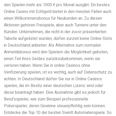
den Spielen mehr als 1000 € pro Monat ausgibt. Ein bestes
Online Casino mit Echtgeld bietet in den meisten Fällen auch
einen Willkommensbonus für Neukunden an. Zu diesen
Aktionen gehören Freispiele, aber auch Turniere unter den
Kunden. Unternehmen, die nicht in der zuvor präsentierten
Tabelle aufgelistet wurden, dürfen zurzeit keine Online Slots
in Deutschland anbieten. Als Alternative zum normalen
Anmeldebonus wird den Spielern die Möglichkeit geboten,
einen Teil ihres Geldes zurückzubekommen, wenn sie
verloren haben. Wenn Sie in online Casinos ohne
Verifizierung spielen, ist es wichtig, auch auf Datenschutz zu
achten. In Deutschland dürfen Sie nur in Online Casinos
spielen, die im Besitz einer deutschen Lizenz sind oder
diese beantragt haben. Eine Ausnahme gibt es jedoch für
Berufsspieler, wie zum Beispiel professionelle
Pokerspieler, deren Gewinne steuerpflichtig sein können.
Entdecke die Top 10 der besten Swintt Automatenspiele. So