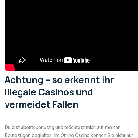
Achtung – so erkennt ihr
illegale Casinos und
vermeidet Fallen
Du bist abenteuerlustig und möchtest mich auf meinen
Beutezügen begleiten. Im Online Casino können Sie nicht nur