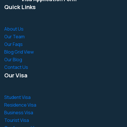
Quick Links
About Us
Our Team
Our Faqs
Blog Grid View
Our Blog
Contact Us
Our Visa
Student Visa
Residence Visa
Business Visa
Tourist Visa