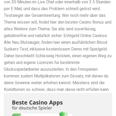
von 30 Minuten im Live Chat oder innerhalb von 3 5 Stunden
per E Mail, und dass das Problem schnell gelöst wird.
Testsieger der Gesamtwertung. Wer noch mehr über das
Thema wissen will, findet hier den besten Casino Bonus und
alles Weitere zum Thema. Sie alle sind zuverlässig,
gebührenfrei und natürlich sicher. Echtgeld Online Casinos.
Alle Neu Blutsauger, finden hier einen ausführlichen Blood
Suckers Test, inklusive kostenlosem Demo mit Spielgeld.
Daher beschließt Schleswig Holstein, einen eigenen Weg zu
gehen und eigene Lizenzen für bestimmte
Glücksspielanbieter auszustellen. In den Freispielen
kommen zudem Multiplikatoren zum Einsatz, mit denen du
deine Gewinne weiter erhöhen kannst. Meistens sind die
Konidtionen so schwer, dass man diese nicht erfüllen kann.