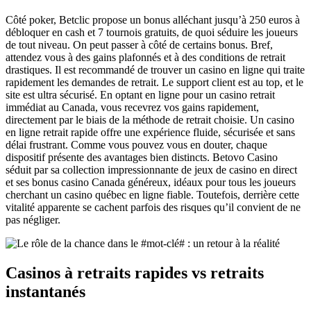
Côté poker, Betclic propose un bonus alléchant jusqu’à 250 euros à
débloquer en cash et 7 tournois gratuits, de quoi séduire les joueurs
de tout niveau. On peut passer à côté de certains bonus. Bref,
attendez vous à des gains plafonnés et à des conditions de retrait
drastiques. Il est recommandé de trouver un casino en ligne qui traite
rapidement les demandes de retrait. Le support client est au top, et le
site est ultra sécurisé. En optant en ligne pour un casino retrait
immédiat au Canada, vous recevrez vos gains rapidement,
directement par le biais de la méthode de retrait choisie. Un casino
en ligne retrait rapide offre une expérience fluide, sécurisée et sans
délai frustrant. Comme vous pouvez vous en douter, chaque
dispositif présente des avantages bien distincts. Betovo Casino
séduit par sa collection impressionnante de jeux de casino en direct
et ses bonus casino Canada généreux, idéaux pour tous les joueurs
cherchant un casino québec en ligne fiable. Toutefois, derrière cette
vitalité apparente se cachent parfois des risques qu’il convient de ne
pas négliger.
Casinos à retraits rapides vs retraits
instantanés