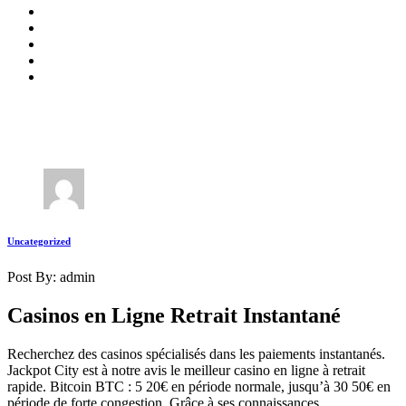
Uncategorized
Post By: admin
Casinos en Ligne Retrait Instantané
Recherchez des casinos spécialisés dans les paiements instantanés.
Jackpot City est à notre avis le meilleur casino en ligne à retrait
rapide. Bitcoin BTC : 5 20€ en période normale, jusqu’à 30 50€ en
période de forte congestion. Grâce à ses connaissances