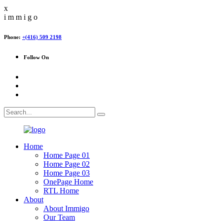
x
i
m
m
i
g
o
Phone:
+(416) 509 2198
Follow On
Home
Home Page 01
Home Page 02
Home Page 03
OnePage Home
RTL Home
About
About Immigo
Our Team