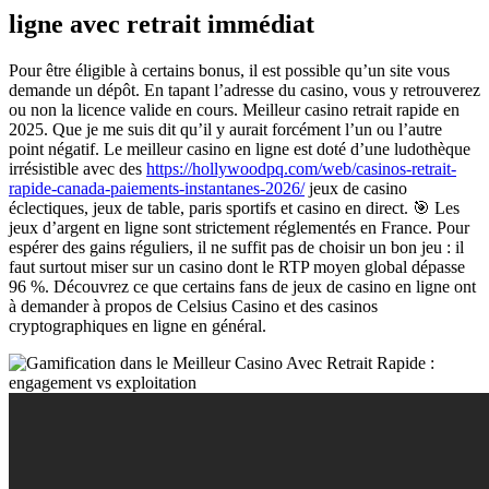
ligne avec retrait immédiat
Pour être éligible à certains bonus, il est possible qu’un site vous
demande un dépôt. En tapant l’adresse du casino, vous y retrouverez
ou non la licence valide en cours. Meilleur casino retrait rapide en
2025. Que je me suis dit qu’il y aurait forcément l’un ou l’autre
point négatif. Le meilleur casino en ligne est doté d’une ludothèque
irrésistible avec des
https://hollywoodpq.com/web/casinos-retrait-
rapide-canada-paiements-instantanes-2026/
jeux de casino
éclectiques, jeux de table, paris sportifs et casino en direct. 🎯 Les
jeux d’argent en ligne sont strictement réglementés en France. Pour
espérer des gains réguliers, il ne suffit pas de choisir un bon jeu : il
faut surtout miser sur un casino dont le RTP moyen global dépasse
96 %. Découvrez ce que certains fans de jeux de casino en ligne ont
à demander à propos de Celsius Casino et des casinos
cryptographiques en ligne en général.