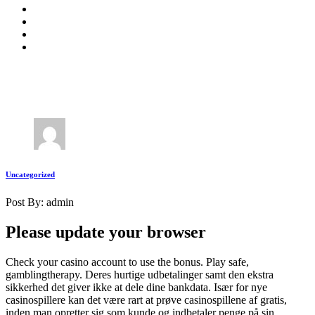
Uncategorized
Post By: admin
Please update your browser
Check your casino account to use the bonus. Play safe,
gamblingtherapy. Deres hurtige udbetalinger samt den ekstra
sikkerhed det giver ikke at dele dine bankdata. Især for nye
casinospillere kan det være rart at prøve casinospillene af gratis,
inden man opretter sig som kunde og indbetaler penge på sin