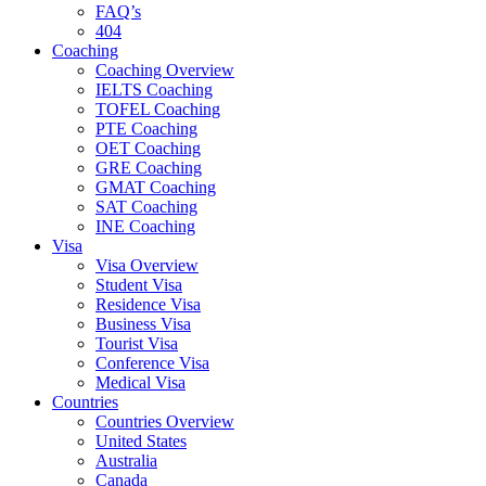
FAQ’s
404
Coaching
Coaching Overview
IELTS Coaching
TOFEL Coaching
PTE Coaching
OET Coaching
GRE Coaching
GMAT Coaching
SAT Coaching
INE Coaching
Visa
Visa Overview
Student Visa
Residence Visa
Business Visa
Tourist Visa
Conference Visa
Medical Visa
Countries
Countries Overview
United States
Australia
Canada