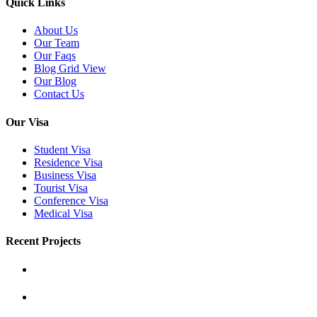
Quick Links
About Us
Our Team
Our Faqs
Blog Grid View
Our Blog
Contact Us
Our Visa
Student Visa
Residence Visa
Business Visa
Tourist Visa
Conference Visa
Medical Visa
Recent Projects