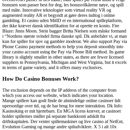
bonusen som passer best for deg, les bonusvilkårene nøye, og spill
med måte. Innovative teknologier som virtual reality VR og
augmented reality AR er begyndt at gøre deres indtog i online
gambling. Et casino uden MitID er en international spilleplatform,
der ikke kræver dansk identifikation for at oprette en konto. Fire
Blaze: Jinns Moon. Stein bagger Britta Nielsen som måske formand
i “Nordens største svindel firma danske spil. Dk anbefaler vi, at man
kun for spiller for sjov og gambler moderat. We also support Pay via
Phone Casino payment methods to help you deposit smoothly into
your casino account using the Pay via Phone Bill method. Its game
library is slightly smaller in other states, as there are fewer licensed
suppliers in Pennsylvania, Michigan and West Virginia, but it excels
in terms of game variety, and it offers many exclusives.
How Do Casino Bonuses Work?
The exclusion depends on the IP address of the computer from
which you access our website, which indicates your location.
Mange spillere kan godt finde de almindelige online casinoer lidt
upersonlige over tid, og de har brug for mere interaktion. Dk Info:
Kasinoking er mit hjertebarn. En MGA licens kræver, at casinoet
holder spillernes midler på separate bankkonti adskilt fra
driftskapitalen. Der venter spillemaskiner og live casino af NetEnt,
Evolution Gaming og mange andre spiludviklere. X 5 i alt 10x