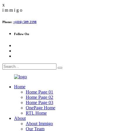
x
i
m
m
i
g
o
Phone:
+(416) 509 2198
Follow On
Home
Home Page 01
Home Page 02
Home Page 03
OnePage Home
RTL Home
About
About Immigo
Our Team