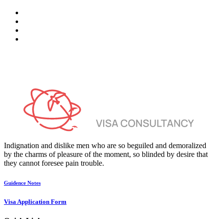
Indignation and dislike men who are so beguiled and demoralized
by the charms of pleasure of the moment, so blinded by desire that
they cannot foresee pain trouble.
Guidence Notes
Visa Application Form