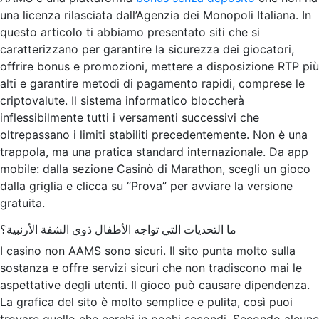
una licenza rilasciata dall’Agenzia dei Monopoli Italiana. In
questo articolo ti abbiamo presentato siti che si
caratterizzano per garantire la sicurezza dei giocatori,
offrire bonus e promozioni, mettere a disposizione RTP più
alti e garantire metodi di pagamento rapidi, comprese le
criptovalute. Il sistema informatico bloccherà
inflessibilmente tutti i versamenti successivi che
oltrepassano i limiti stabiliti precedentemente. Non è una
trappola, ma una pratica standard internazionale. Da app
mobile: dalla sezione Casinò di Marathon, scegli un gioco
dalla griglia e clicca su “Prova” per avviare la versione
gratuita.
ما التحديات التي تواجه الأطفال ذوي الشفة الأرنبية؟
I casino non AAMS sono sicuri. Il sito punta molto sulla
sostanza e offre servizi sicuri che non tradiscono mai le
aspettative degli utenti. Il gioco può causare dipendenza.
La grafica del sito è molto semplice e pulita, così puoi
trovare quello che cerchi in pochi secondi. Secondo alcune