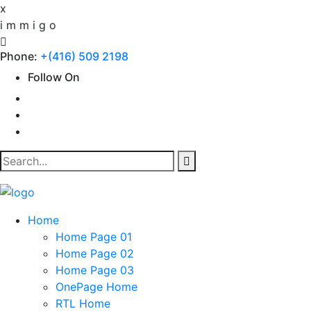
x
i
m
m
i
g
o
Phone:
+(416) 509 2198
Follow On
Home
Home Page 01
Home Page 02
Home Page 03
OnePage Home
RTL Home