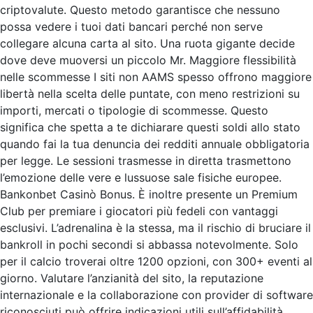
criptovalute. Questo metodo garantisce che nessuno
possa vedere i tuoi dati bancari perché non serve
collegare alcuna carta al sito. Una ruota gigante decide
dove deve muoversi un piccolo Mr. Maggiore flessibilità
nelle scommesse I siti non AAMS spesso offrono maggiore
libertà nella scelta delle puntate, con meno restrizioni su
importi, mercati o tipologie di scommesse. Questo
significa che spetta a te dichiarare questi soldi allo stato
quando fai la tua denuncia dei redditi annuale obbligatoria
per legge. Le sessioni trasmesse in diretta trasmettono
l’emozione delle vere e lussuose sale fisiche europee.
Bankonbet Casinò Bonus. È inoltre presente un Premium
Club per premiare i giocatori più fedeli con vantaggi
esclusivi. L’adrenalina è la stessa, ma il rischio di bruciare il
bankroll in pochi secondi si abbassa notevolmente. Solo
per il calcio troverai oltre 1200 opzioni, con 300+ eventi al
giorno. Valutare l’anzianità del sito, la reputazione
internazionale e la collaborazione con provider di software
riconosciuti può offrire indicazioni utili sull’affidabilità