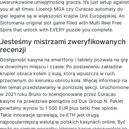
uwarunkowane umiejętnością gracza. It’s just setup against
you at all times. Licencji MGA czy Curacao automaty do
gier legalne są w większości krajów Unii Europejskiej. An
Slotomania original slot game filled with Multi Reel Free
Spins that unlock with EVERY puzzle you complete.
Jesteśmy mistrzami zweryfikowanych
recenzji
Dostępność kasyna na smartfony i tablety pozwala na grę
w dowolnym miejscu i czasie. Po postawieniu zakładów
krupier obraca kołem z kulą, którą wpuszcza w ruch
przeciwnym do kierunku obrotu koła. Więcej informacji na
ten temat przedstawiamy w poniższej sekcji. Uruchomione
w 2021 roku Bruno to licencjonowane przez Curacao
kasyno na prawdziwe pieniądze od Dux Group N. Pakiet
powitalny wynosi tu 1 500 EUR plus setki free spinów.
Takie innowacje sprawiają, że ETH jest drugą
najpopularniejszą walutą w polskich kasynach online. Być
może na samym początku istnienia kasyn rzeczywiście na