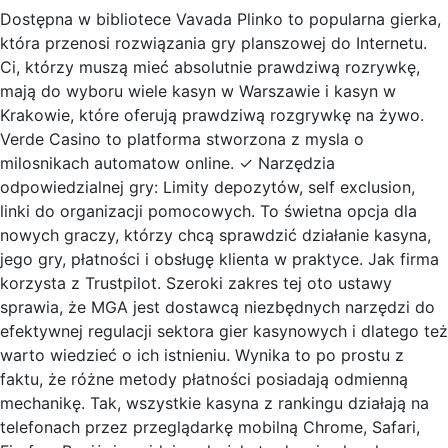
Dostępna w bibliotece Vavada Plinko to popularna gierka,
która przenosi rozwiązania gry planszowej do Internetu.
Ci, którzy muszą mieć absolutnie prawdziwą rozrywkę,
mają do wyboru wiele kasyn w Warszawie i kasyn w
Krakowie, które oferują prawdziwą rozgrywkę na żywo.
Verde Casino to platforma stworzona z mysla o
milosnikach automatow online. ✓ Narzędzia
odpowiedzialnej gry: Limity depozytów, self exclusion,
linki do organizacji pomocowych. To świetna opcja dla
nowych graczy, którzy chcą sprawdzić działanie kasyna,
jego gry, płatności i obsługę klienta w praktyce. Jak firma
korzysta z Trustpilot. Szeroki zakres tej oto ustawy
sprawia, że MGA jest dostawcą niezbędnych narzędzi do
efektywnej regulacji sektora gier kasynowych i dlatego też
warto wiedzieć o ich istnieniu. Wynika to po prostu z
faktu, że różne metody płatności posiadają odmienną
mechanikę. Tak, wszystkie kasyna z rankingu działają na
telefonach przez przeglądarkę mobilną Chrome, Safari,