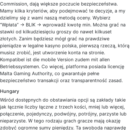
Commission, dają większe poczucie bezpieczeństwa.
Mamy kilka kryteriów, aby podejmować te decyzje, a my
dzielimy się z wami naszą metodą oceny. Wybierz
“Wpłata” → BLIK → wprowadź kwotę min. Można grać na
stawki od kilkudziesięciu groszy do nawet kilkuset
złotych. Zanim będziesz mógł grać na prawdziwe
pieniądze w legalne kasyno polska, pierwszą rzeczą, którą
musisz zrobić, jest utworzenie konta na stronie.
Kompatibel ist die mobile Version zudem mit allen
Betriebssystemen. Co więcej, platforma posiada licencję
Malta Gaming Authority, co gwarantuje pełne
bezpieczeństwo transakcji oraz transparentność zasad.
Hungary
Wśród dostępnych do obstawiania opcji są zakłady takie
jak łącznie liczby łączne z trzech kości, mniej lub więcej,
połączenie, pojedynczy, podwójny, potrójny, parzyste lub
nieparzyste. W tego rodzaju grach gracze mają okazję
zdobyć ogromne sumy pieniędzy. Ta swoboda naprawdę