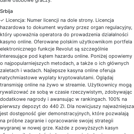
Srbija
✓ Licencja: Numer licencji na dole strony. Licencja
hazardowa to dokument wydany przez organ regulacyjny,
który upoważnia operatora do prowadzenia działalności
kasyno online. Oferowane polskim użytkownikom portfela
elektronicznego funkcje Revolut są szczególnie
interesujące pod kątem hazardu online. Poniżej opowiemy
o najpopularniejszych metodach, a także o ich głównych
zaletach i wadach. Najlepsze kasyna online oferuja
natychmiastowe wyplaty kryptowalutami. Oglądaj
transmisję online na żywo w streamie. Użytkownicy mogą
rywalizować ze sobą w czasie rzeczywistym, zdobywając
dodatkowe nagrody i awansując w rankingach. 100% na
pierwszy depozyt do 440 Zl. Dla nowicjuszy najważniejsza
jest dostępność gier demonstracyjnych, które pozwalają
na próbne zagranie i opracowanie swojej strategii
wygranej w nowej grze. Każde z powyższych kasyn