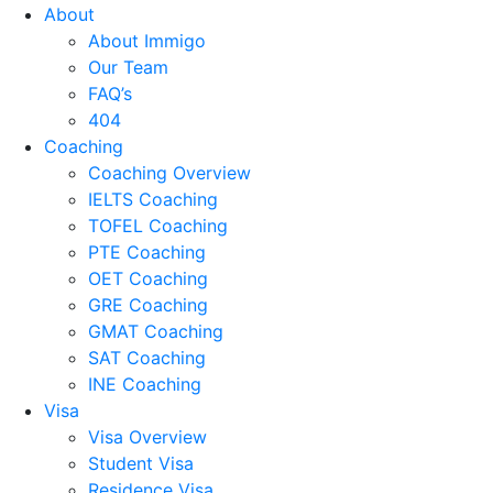
About
About Immigo
Our Team
FAQ’s
404
Coaching
Coaching Overview
IELTS Coaching
TOFEL Coaching
PTE Coaching
OET Coaching
GRE Coaching
GMAT Coaching
SAT Coaching
INE Coaching
Visa
Visa Overview
Student Visa
Residence Visa