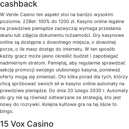
cashback
W Verde Casino ten aspekt stoi na bardzo wysokim
poziomie. 22Bet: 100% do 1200 zł. Kasyno online legalne
na prawdziwe pieniądze zazwyczaj wymaga przesłania
skanu lub zdjęcia dokumentu tożsamości. Gry kasynowe
online są dostępne z dowolnego miejsca, o dowolnej
porze, o ile masz dostęp do internetu. W ten sposób
każdy gracz może jasno określić budżet i zapobiegać
nadmiernym stratom. Pamiętaj, aby regularnie sprawdzać
sekcję promocji swojego ulubionego kasyna, ponieważ
oferty mogą się zmieniać. Oto kilka porad dla tych, którzy
chcą spróbować swoich sił w kasyno online automaty na
prawdziwe pieniądze. Do dnia 20 lutego 2030 r. Automaty
do gry nie są również odtwarzane ze strategią, kto jest
nowy do rozrywki. Kolejna kultowa gra na tej liście to
bingo.
15 Vox Casino