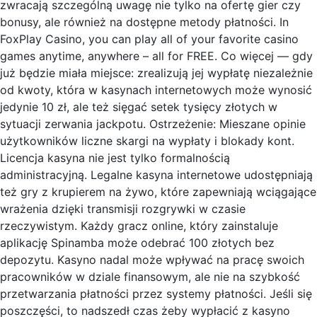
zwracają szczególną uwagę nie tylko na ofertę gier czy
bonusy, ale również na dostępne metody płatności. In
FoxPlay Casino, you can play all of your favorite casino
games anytime, anywhere – all for FREE. Co więcej — gdy
już będzie miała miejsce: zrealizują jej wypłatę niezależnie
od kwoty, która w kasynach internetowych może wynosić
jedynie 10 zł, ale też sięgać setek tysięcy złotych w
sytuacji zerwania jackpotu. Ostrzeżenie: Mieszane opinie
użytkowników liczne skargi na wypłaty i blokady kont.
Licencja kasyna nie jest tylko formalnością
administracyjną. Legalne kasyna internetowe udostępniają
też gry z krupierem na żywo, które zapewniają wciągające
wrażenia dzięki transmisji rozgrywki w czasie
rzeczywistym. Każdy gracz online, który zainstaluje
aplikację Spinamba może odebrać 100 złotych bez
depozytu. Kasyno nadal może wpływać na pracę swoich
pracowników w dziale finansowym, ale nie na szybkość
przetwarzania płatności przez systemy płatności. Jeśli się
poszczęści, to nadszedł czas żeby wypłacić z kasyno