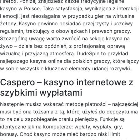
Firefox. Poniżej znajdziesz każde tradycyjne legalne
kasyno w Polsce. Taka satysfakcja, wynikająca z interakcji
i emocji, jest nieosiągalna w przypadku gier na wirtualne
żetony. Kasyno powinno posiadać przejrzysty i uczciwy
regulamin, traktujący o obowiązkach i prawach graczy.
Szczególną uwagę warto zwrócić na sekcję kasyna na
żywo – działa bez opóźnień, z profesjonalną oprawą
wizualną i przyjazną atmosferą. DudeSpin to przykład
najlepszego kasyna online dla polskich graczy, które łączy
w sobie wszystkie kluczowe elementy udanej rozrywki.
Caspero – kasyno internetowe z
szybkimi wypłatami
Następnie musisz wskazać metodę płatności – najczęściej
musi być ona tożsama z tą, której użyłeś do depozytu ma
to na celu zapobieganie praniu pieniędzy. Funkcje są
identyczne jak na komputerze: wpłaty, wypłaty, gry,
bonusy. Choć kasyno może mieć bardzo niski limit