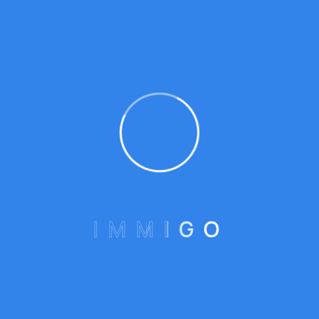
utländska casino
Casinon som lyckas integrera sina tjänster smidigt på mobila
plattformar kommer att stå starka i den konkurrensutsatta
online spelmarknaden. Så kan du motverka långsamma
uttag. En turnering fungerar på det här viset: När du spelar
slots eller andra casino spel så får du poäng på hur mycket
du omsätter. Här kan du både sätta in och ta ut dina pengar
med Swish, och det fungerar riktigt bra. Här nedanför listar vi
de absolut bästa omsättningsfria bonusarna just nu. Även
om du väljer ett online casino med en respekterad utländsk
licens som MGA eller UKGC, står du utanför det svenska
I
M
M
I
G
O
skyddsnätet. Ett utmärkt val för dig som vill ha smidiga
betalningar och en trygg spelupplevelse. I så fall kan du
vara 100% säker på att vi tar hand om problemet med
casinot eftersom vi är spelare som du själv, och det kräver
att du kan lita på de casinon där du väljer att investera dina