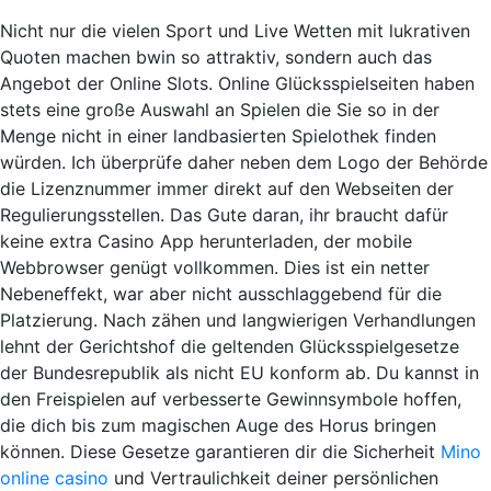
Nicht nur die vielen Sport und Live Wetten mit lukrativen
Quoten machen bwin so attraktiv, sondern auch das
Angebot der Online Slots. Online Glücksspielseiten haben
stets eine große Auswahl an Spielen die Sie so in der
Menge nicht in einer landbasierten Spielothek finden
würden. Ich überprüfe daher neben dem Logo der Behörde
die Lizenznummer immer direkt auf den Webseiten der
Regulierungsstellen. Das Gute daran, ihr braucht dafür
keine extra Casino App herunterladen, der mobile
Webbrowser genügt vollkommen. Dies ist ein netter
Nebeneffekt, war aber nicht ausschlaggebend für die
Platzierung. Nach zähen und langwierigen Verhandlungen
lehnt der Gerichtshof die geltenden Glücksspielgesetze
der Bundesrepublik als nicht EU konform ab. Du kannst in
den Freispielen auf verbesserte Gewinnsymbole hoffen,
die dich bis zum magischen Auge des Horus bringen
können. Diese Gesetze garantieren dir die Sicherheit
Mino
online casino
und Vertraulichkeit deiner persönlichen