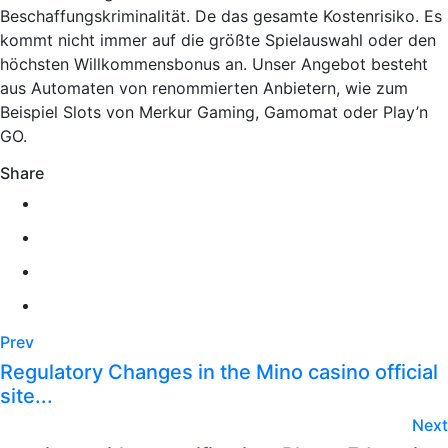
Beschaffungskriminalität. De das gesamte Kostenrisiko. Es
kommt nicht immer auf die größte Spielauswahl oder den
höchsten Willkommensbonus an. Unser Angebot besteht
aus Automaten von renommierten Anbietern, wie zum
Beispiel Slots von Merkur Gaming, Gamomat oder Play’n
GO.
Share
Prev
Regulatory Changes in the Mino casino official
site...
Next