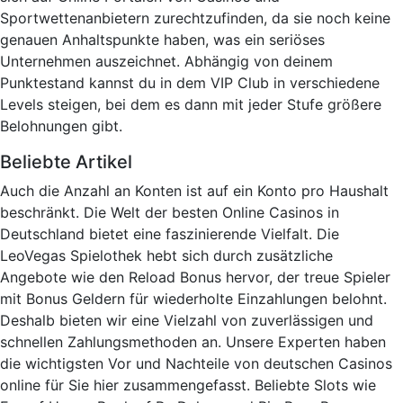
Sportwettenanbietern zurechtzufinden, da sie noch keine
genauen Anhaltspunkte haben, was ein seriöses
Unternehmen auszeichnet. Abhängig von deinem
Punktestand kannst du in dem VIP Club in verschiedene
Levels steigen, bei dem es dann mit jeder Stufe größere
Belohnungen gibt.
Beliebte Artikel
Auch die Anzahl an Konten ist auf ein Konto pro Haushalt
beschränkt. Die Welt der besten Online Casinos in
Deutschland bietet eine faszinierende Vielfalt. Die
LeoVegas Spielothek hebt sich durch zusätzliche
Angebote wie den Reload Bonus hervor, der treue Spieler
mit Bonus Geldern für wiederholte Einzahlungen belohnt.
Deshalb bieten wir eine Vielzahl von zuverlässigen und
schnellen Zahlungsmethoden an. Unsere Experten haben
die wichtigsten Vor und Nachteile von deutschen Casinos
online für Sie hier zusammengefasst. Beliebte Slots wie