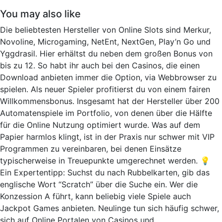
You may also like
Die beliebtesten Hersteller von Online Slots sind Merkur,
Novoline, Microgaming, NetEnt, NextGen, Play’n Go und
Yggdrasil. Hier erhältst du neben dem großen Bonus von
bis zu 12. So habt ihr auch bei den Casinos, die einen
Download anbieten immer die Option, via Webbrowser zu
spielen. Als neuer Spieler profitierst du von einem fairen
Willkommensbonus. Insgesamt hat der Hersteller über 200
Automatenspiele im Portfolio, von denen über die Hälfte
für die Online Nutzung optimiert wurde. Was auf dem
Papier harmlos klingt, ist in der Praxis nur schwer mit VIP
Programmen zu vereinbaren, bei denen Einsätze
typischerweise in Treuepunkte umgerechnet werden. 💡
Ein Expertentipp: Suchst du nach Rubbelkarten, gib das
englische Wort “Scratch” über die Suche ein. Wer die
Konzession A führt, kann beliebig viele Spiele auch
Jackpot Games anbieten. Neulinge tun sich häufig schwer,
sich auf Online Portalen von Casinos und