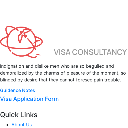
Indignation and dislike men who are so beguiled and
demoralized by the charms of pleasure of the moment, so
blinded by desire that they cannot foresee pain trouble.
Guidence Notes
Visa Application Form
Quick Links
About Us