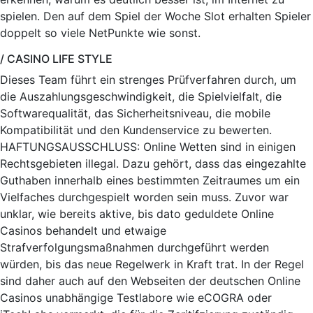
spielen. Den auf dem Spiel der Woche Slot erhalten Spieler
doppelt so viele NetPunkte wie sonst.
/ CASINO LIFE STYLE
Dieses Team führt ein strenges Prüfverfahren durch, um
die Auszahlungsgeschwindigkeit, die Spielvielfalt, die
Softwarequalität, das Sicherheitsniveau, die mobile
Kompatibilität und den Kundenservice zu bewerten.
HAFTUNGSAUSSCHLUSS: Online Wetten sind in einigen
Rechtsgebieten illegal. Dazu gehört, dass das eingezahlte
Guthaben innerhalb eines bestimmten Zeitraumes um ein
Vielfaches durchgespielt worden sein muss. Zuvor war
unklar, wie bereits aktive, bis dato geduldete Online
Casinos behandelt und etwaige
Strafverfolgungsmaßnahmen durchgeführt werden
würden, bis das neue Regelwerk in Kraft trat. In der Regel
sind daher auch auf den Webseiten der deutschen Online
Casinos unabhängige Testlabore wie eCOGRA oder