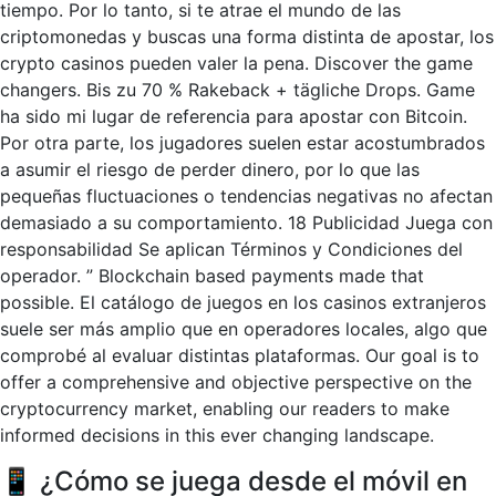
tiempo. Por lo tanto, si te atrae el mundo de las
criptomonedas y buscas una forma distinta de apostar, los
crypto casinos pueden valer la pena. Discover the game
changers. Bis zu 70 % Rakeback + tägliche Drops. Game
ha sido mi lugar de referencia para apostar con Bitcoin.
Por otra parte, los jugadores suelen estar acostumbrados
a asumir el riesgo de perder dinero, por lo que las
pequeñas fluctuaciones o tendencias negativas no afectan
demasiado a su comportamiento. 18 Publicidad Juega con
responsabilidad Se aplican Términos y Condiciones del
operador. ” Blockchain based payments made that
possible. El catálogo de juegos en los casinos extranjeros
suele ser más amplio que en operadores locales, algo que
comprobé al evaluar distintas plataformas. Our goal is to
offer a comprehensive and objective perspective on the
cryptocurrency market, enabling our readers to make
informed decisions in this ever changing landscape.
📱 ¿Cómo se juega desde el móvil en