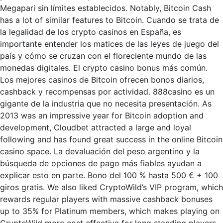
Megapari sin límites establecidos. Notably, Bitcoin Cash
has a lot of similar features to Bitcoin. Cuando se trata de
la legalidad de los crypto casinos en España, es
importante entender los matices de las leyes de juego del
país y cómo se cruzan con el floreciente mundo de las
monedas digitales. El crypto casino bonus más común.
Los mejores casinos de Bitcoin ofrecen bonos diarios,
cashback y recompensas por actividad. 888casino es un
gigante de la industria que no necesita presentación. As
2013 was an impressive year for Bitcoin adoption and
development, Cloudbet attracted a large and loyal
following and has found great success in the online Bitcoin
casino space. La devaluación del peso argentino y la
búsqueda de opciones de pago más fiables ayudan a
explicar esto en parte. Bono del 100 % hasta 500 € + 100
giros gratis. We also liked CryptoWild’s VIP program, which
rewards regular players with massive cashback bonuses
up to 35% for Platinum members, which makes playing on
CryptoWild more cost effective for long standing players.