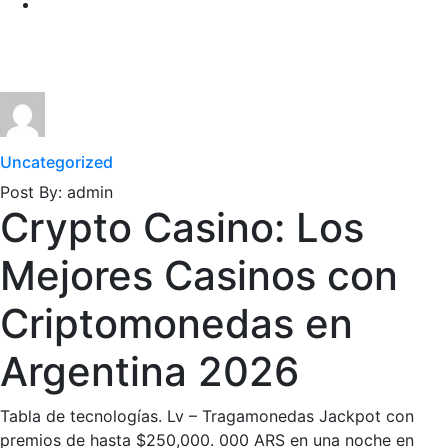
Uncategorized
Post By: admin
Crypto Casino: Los
Mejores Casinos con
Criptomonedas en
Argentina 2026
Tabla de tecnologías. Lv – Tragamonedas Jackpot con
premios de hasta $250,000. 000 ARS en una noche en