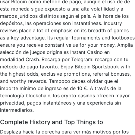
usar Bitcoin como método de pago, aunque el uso de de
esta moneda sigue expuesto a una alta volatilidad y a
marcos jurídicos distintos según el país. A la hora de los
depósitos, las operaciones son instantáneas. Industry
reviews place a lot of emphasis on its breadth of games
as a key advantage. Its regular tournaments and lootboxes
ensure you receive constant value for your money. Amplia
selección de juegos originales Instant Casino en
modalidad Crash. Recarga por Telegram: recarga con tu
método de pago favorito. Enjoy Bitcoin Sportsbook with
the highest odds, exclusive promotions, referral bonuses,
and worthy rewards. Tampoco debes olvidar que el
importe mínimo de ingreso es de 10 €. A través de la
tecnología blockchain, los crypto casinos ofrecen mayor
privacidad, pagos instantáneos y una experiencia sin
intermediarios.
Complete History and Top Things to
Desplaza hacia la derecha para ver más motivos por los