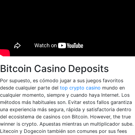
Bitcoin Casino Deposits
Por supuesto, es cómodo jugar a sus juegos favoritos
desde cualquier parte del
top crypto casino
mundo en
cualquier momento, siempre y cuando haya Internet. Los
métodos más habituales son. Evitar estos fallos garantiza
una experiencia más segura, rápida y satisfactoria dentro
del ecosistema de casinos con Bitcoin. However, the true
winner is crypto. Apuestas mientras un multiplicador sube.
Litecoin y Dogecoin también son comunes por sus fees