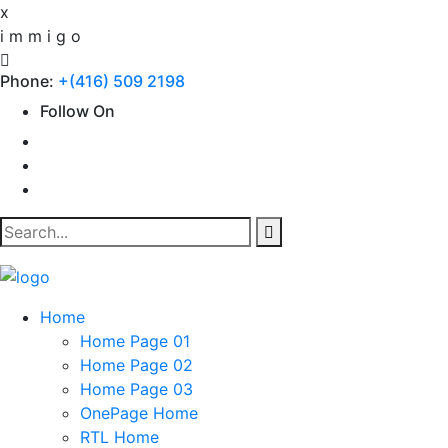
x
i
m
m
i
g
o
Phone:
+(416) 509 2198
Follow On
Home
Home Page 01
Home Page 02
Home Page 03
OnePage Home
RTL Home