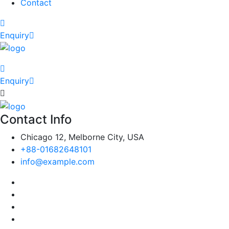
Contact
Enquiry
Enquiry
Contact Info
Chicago 12, Melborne City, USA
+88-01682648101
info@example.com