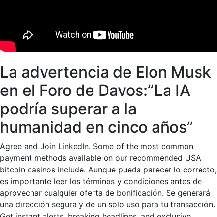
La advertencia de Elon Musk
en el Foro de Davos:”La IA
podría superar a la
humanidad en cinco años”
Agree and Join LinkedIn. Some of the most common
payment methods available on our recommended USA
bitcoin casinos include. Aunque pueda parecer lo correcto,
es importante leer los términos y condiciones antes de
aprovechar cualquier oferta de bonificación. Se generará
una dirección segura y de un solo uso para tu transacción.
Get instant alerts, breaking headlines, and exclusive