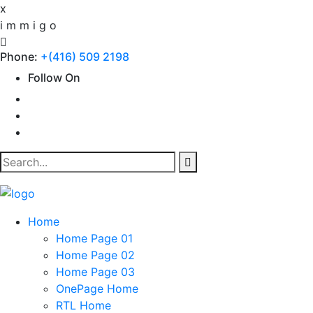
x
i
m
m
i
g
o
Phone:
+(416) 509 2198
Follow On
Home
Home Page 01
Home Page 02
Home Page 03
OnePage Home
RTL Home