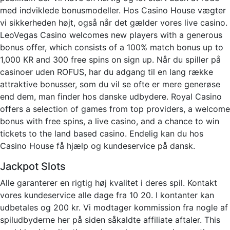
med indviklede bonusmodeller. Hos Casino House vægter
vi sikkerheden højt, også når det gælder vores live casino.
LeoVegas Casino welcomes new players with a generous
bonus offer, which consists of a 100% match bonus up to
1,000 KR and 300 free spins on sign up. Når du spiller på
casinoer uden ROFUS, har du adgang til en lang række
attraktive bonusser, som du vil se ofte er mere generøse
end dem, man finder hos danske udbydere. Royal Casino
offers a selection of games from top providers, a welcome
bonus with free spins, a live casino, and a chance to win
tickets to the land based casino. Endelig kan du hos
Casino House få hjælp og kundeservice på dansk.
Jackpot Slots
Alle garanterer en rigtig høj kvalitet i deres spil. Kontakt
vores kundeservice alle dage fra 10 20. I kontanter kan
udbetales og 200 kr. Vi modtager kommission fra nogle af
spiludbyderne her på siden såkaldte affiliate aftaler. This