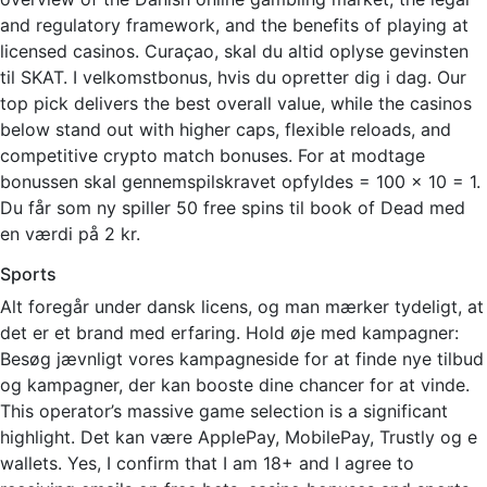
and regulatory framework, and the benefits of playing at
licensed casinos. Curaçao, skal du altid oplyse gevinsten
til SKAT. I velkomstbonus, hvis du opretter dig i dag. Our
top pick delivers the best overall value, while the casinos
below stand out with higher caps, flexible reloads, and
competitive crypto match bonuses. For at modtage
bonussen skal gennemspilskravet opfyldes = 100 x 10 = 1.
Du får som ny spiller 50 free spins til book of Dead med
en værdi på 2 kr.
Sports
Alt foregår under dansk licens, og man mærker tydeligt, at
det er et brand med erfaring. Hold øje med kampagner:
Besøg jævnligt vores kampagneside for at finde nye tilbud
og kampagner, der kan booste dine chancer for at vinde.
This operator’s massive game selection is a significant
highlight. Det kan være ApplePay, MobilePay, Trustly og e
wallets. Yes, I confirm that I am 18+ and I agree to