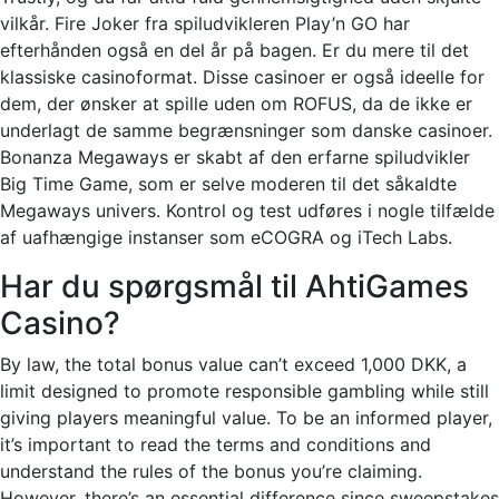
vilkår. Fire Joker fra spiludvikleren Play’n GO har
efterhånden også en del år på bagen. Er du mere til det
klassiske casinoformat. Disse casinoer er også ideelle for
dem, der ønsker at spille uden om ROFUS, da de ikke er
underlagt de samme begrænsninger som danske casinoer.
Bonanza Megaways er skabt af den erfarne spiludvikler
Big Time Game, som er selve moderen til det såkaldte
Megaways univers. Kontrol og test udføres i nogle tilfælde
af uafhængige instanser som eCOGRA og iTech Labs.
Har du spørgsmål til AhtiGames
Casino?
By law, the total bonus value can’t exceed 1,000 DKK, a
limit designed to promote responsible gambling while still
giving players meaningful value. To be an informed player,
it’s important to read the terms and conditions and
understand the rules of the bonus you’re claiming.
However, there’s an essential difference since sweepstakes