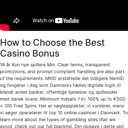
How to Choose the Best
Casino Bonus
18 år Kun nye spillere Min. Clear terms, transparent
promotions, and prompt complaint handling are also part
of the requirements. MitID erstattede det tidligere NemID
og fungerer i dag som Danmarks fælles digitale login til
blandt andet banker, offentlige tjenester og spillesider
med dansk licens. Minimum indsats 1 kr. 100% up to €500
+ 100 Free Spins. Her er nøgleaspekter, vi vurderer, mens
vi søger operatører til top 10 online casinoer i Danmark. To
learn more about the types of gambling sites that we
avoid, check out our full blacklist. Din opgave i dette spil