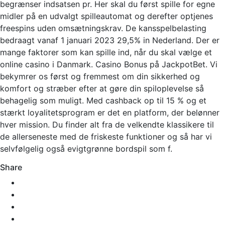
begrænser indsatsen pr. Her skal du først spille for egne
midler på en udvalgt spilleautomat og derefter optjenes
freespins uden omsætningskrav. De kansspelbelasting
bedraagt vanaf 1 januari 2023 29,5% in Nederland. Der er
mange faktorer som kan spille ind, når du skal vælge et
online casino i Danmark. Casino Bonus på JackpotBet. Vi
bekymrer os først og fremmest om din sikkerhed og
komfort og stræber efter at gøre din spiloplevelse så
behagelig som muligt. Med cashback op til 15 % og et
stærkt loyalitetsprogram er det en platform, der belønner
hver mission. Du finder alt fra de velkendte klassikere til
de allerseneste med de friskeste funktioner og så har vi
selvfølgelig også evigtgrønne bordspil som f.
Share