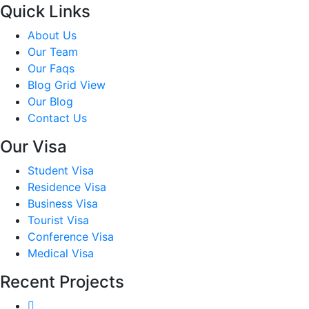
Quick Links
About Us
Our Team
Our Faqs
Blog Grid View
Our Blog
Contact Us
Our Visa
Student Visa
Residence Visa
Business Visa
Tourist Visa
Conference Visa
Medical Visa
Recent Projects