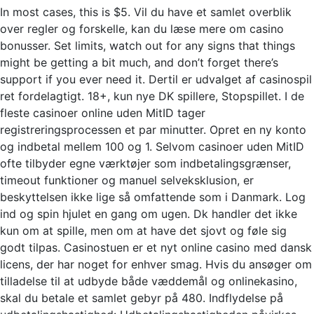
In most cases, this is $5. Vil du have et samlet overblik
over regler og forskelle, kan du læse mere om casino
bonusser. Set limits, watch out for any signs that things
might be getting a bit much, and don’t forget there’s
support if you ever need it. Dertil er udvalget af casinospil
ret fordelagtigt. 18+, kun nye DK spillere, Stopspillet. I de
fleste casinoer online uden MitID tager
registreringsprocessen et par minutter. Opret en ny konto
og indbetal mellem 100 og 1. Selvom casinoer uden MitID
ofte tilbyder egne værktøjer som indbetalingsgrænser,
timeout funktioner og manuel selveksklusion, er
beskyttelsen ikke lige så omfattende som i Danmark. Log
ind og spin hjulet en gang om ugen. Dk handler det ikke
kun om at spille, men om at have det sjovt og føle sig
godt tilpas. Casinostuen er et nyt online casino med dansk
licens, der har noget for enhver smag. Hvis du ansøger om
tilladelse til at udbyde både væddemål og onlinekasino,
skal du betale et samlet gebyr på 480. Indflydelse på