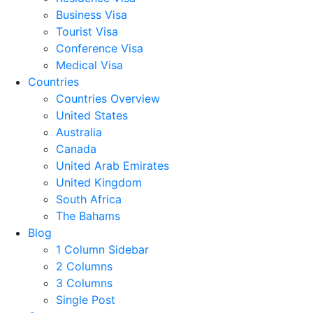
Business Visa
Tourist Visa
Conference Visa
Medical Visa
Countries
Countries Overview
United States
Australia
Canada
United Arab Emirates
United Kingdom
South Africa
The Bahams
Blog
1 Column Sidebar
2 Columns
3 Columns
Single Post