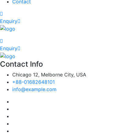
Contact
Enquiry
Enquiry
Contact Info
Chicago 12, Melborne City, USA
+88-01682648101
info@example.com