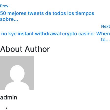
Prev
50 mejores tweets de todos los tiempos
sobre...
Next
no kyc instant withdrawal crypto casino: When
to...
About Author
admin