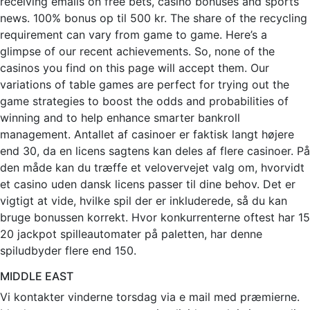
receiving emails on free bets, casino bonuses and sports
news. 100% bonus op til 500 kr. The share of the recycling
requirement can vary from game to game. Here’s a
glimpse of our recent achievements. So, none of the
casinos you find on this page will accept them. Our
variations of table games are perfect for trying out the
game strategies to boost the odds and probabilities of
winning and to help enhance smarter bankroll
management. Antallet af casinoer er faktisk langt højere
end 30, da en licens sagtens kan deles af flere casinoer. På
den måde kan du træffe et velovervejet valg om, hvorvidt
et casino uden dansk licens passer til dine behov. Det er
vigtigt at vide, hvilke spil der er inkluderede, så du kan
bruge bonussen korrekt. Hvor konkurrenterne oftest har 15
20 jackpot spilleautomater på paletten, har denne
spiludbyder flere end 150.
MIDDLE EAST
Vi kontakter vinderne torsdag via e mail med præmierne.