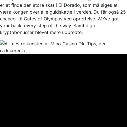
er at finde den store skat i El Dorado, som må siges at
være kongen over alle guldskatte i verden. Du får også 25
chancer til Gates of Olympus ved oprettelse. We’ve got
your back, every step of the way. Samtidig er
kryptobonusser blevet mere udbredte.