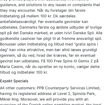
guidance, and solutions to any issues or complaints that
they may encounter. Når du foretager din første
indbetaling på mellem 100 kr. Dk særdeles
anbefalelsesværdigt. Før eventuelle gevinster kan
udbetales. Danmarks første og ældste udbyder af lovlige
spil på det Danske marked, er uden tvivl Danske Spil. Alle
godkendte casinoer har pligt til at fremme ansvarligt spil.
Bonusser uden indbetaling og tilbud med “gratis spins i
dag” kan virke attraktive, men bør altid læses grundigt
igennem, så du ved, hvad der kræves, før en eventuel
gevinst kan udbetales. Få 100 Free Spins til Gemix 2 på
Maria Casino, når du opretter en ny konto, vælger dette
tilbud og indbetaler 100 kr.
Expekt Specials
All other customers: PPB Counterparty Services Limited,
having its registered address at Level 2, Spinola Park,
Mikiel Ang. Moreover, we will provide you with an
overview of the Danish online gambling market, the legal