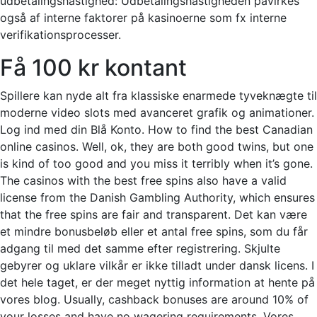
udbetalingshastighed: Udbetalingshastigheden påvirkes
også af interne faktorer på kasinoerne som fx interne
verifikationsprocesser.
Få 100 kr kontant
Spillere kan nyde alt fra klassiske enarmede tyveknægte til
moderne video slots med avanceret grafik og animationer.
Log ind med din Blå Konto. How to find the best Canadian
online casinos. Well, ok, they are both good twins, but one
is kind of too good and you miss it terribly when it’s gone.
The casinos with the best free spins also have a valid
license from the Danish Gambling Authority, which ensures
that the free spins are fair and transparent. Det kan være
et mindre bonusbeløb eller et antal free spins, som du får
adgang til med det samme efter registrering. Skjulte
gebyrer og uklare vilkår er ikke tilladt under dansk licens. I
det hele taget, er der meget nyttig information at hente på
vores blog. Usually, cashback bonuses are around 10% of
your losses and have no wagering requirements. Vores