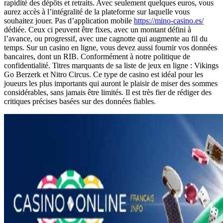
rapidité des dépôts et retraits. Avec seulement quelques euros, vous
aurez accès à l’intégralité de la plateforme sur laquelle vous
souhaitez jouer. Pas d’application mobile
https://mino-casino.es/
dédiée. Ceux ci peuvent être fixes, avec un montant défini à
l’avance, ou progressif, avec une cagnotte qui augmente au fil du
temps. Sur un casino en ligne, vous devez aussi fournir vos données
bancaires, dont un RIB. Conformément à notre politique de
confidentialité. Titres marquants de sa liste de jeux en ligne : Vikings
Go Berzerk et Nitro Circus. Ce type de casino est idéal pour les
joueurs les plus importants qui auront le plaisir de miser des sommes
considérables, sans jamais être limités. Il est très fier de rédiger des
critiques précises basées sur des données fiables.