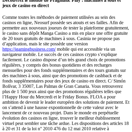
Découvrez le monde de Pragmatic Play : machines à sous et
jeux de casino en direct
Comme toutes les méthodes de paiement utilisées au sein des
casinos en ligne, Neosurf possède ses atouts et ses failles. Afin de
permettre aux nouveaux joueurs de tester la plateforme gratuitement,
le casino sans dépôt Manga Casino a mis en place une offre gratuite
de 20 tours gratuits de machines à sous. Casinia ne propose pas
d’application, mais le site possède une version
https://igamingbusiness.com/
mobile qui est accessible via un
navigateur mobile. Le succès de ces casinos crypto s’explique
facilement. Le casino dispose d’un très grand choix de promotions
régulières, y compris des bonus quotidiens et des recharges
mensuelles pour des fonds supplémentaires et des tours gratuits sur
des machines à sous, ainsi que des promotions de cashback et de
fonds supplémentaires pour des jeux de casino en direct. C/ Simón
Bolívar, 3 35007, Las Palmas de Gran Canaria. Vous retrouverez
plus de 1 500 jeux ainsi que des promotions régulières telles que
l’Happy Hour du Mercredi et le Friday Bonus. FLOA a pour
ambition de devenir le leader européen des solutions de paiement. Et
on s’attend à une hausse expontionnelle de cette valeur avec le
lancement de ce nouveau projet. Dans le monde en perpétuelle
évolution des casinos en ligne, trouver le meilleur établissement
virtuel peut sembler une tâche ardue. Les dispositions des articles 18
à 20 et 31 de la loi n° 2010 476 du 12 mai 2010 relative à