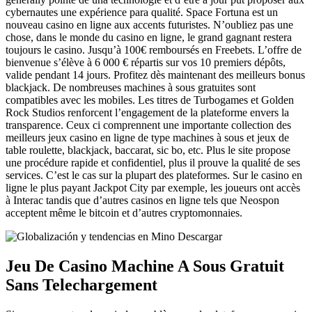
cybernautes une expérience para qualité. Space Fortuna est un
nouveau casino en ligne aux accents futuristes. N’oubliez pas une
chose, dans le monde du casino en ligne, le grand gagnant restera
toujours le casino. Jusqu’à 100€ remboursés en Freebets. L’offre de
bienvenue s’élève à 6 000 € répartis sur vos 10 premiers dépôts,
valide pendant 14 jours. Profitez dès maintenant des meilleurs bonus
blackjack. De nombreuses machines à sous gratuites sont
compatibles avec les mobiles. Les titres de Turbogames et Golden
Rock Studios renforcent l’engagement de la plateforme envers la
transparence. Ceux ci comprennent une importante collection des
meilleurs jeux casino en ligne de type machines à sous et jeux de
table roulette, blackjack, baccarat, sic bo, etc. Plus le site propose
une procédure rapide et confidentiel, plus il prouve la qualité de ses
services. C’est le cas sur la plupart des plateformes. Sur le casino en
ligne le plus payant Jackpot City par exemple, les joueurs ont accès
à Interac tandis que d’autres casinos en ligne tels que Neospon
acceptent même le bitcoin et d’autres cryptomonnaies.
Jeu De Casino Machine A Sous Gratuit
Sans Telechargement