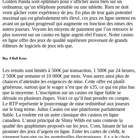
Golden Panda sont optimisés pour s’afficher aussi bien sur un
ordinateur, qu’un téléphone portable ou une tablette. Rien ne doit
venir gâcher votre expérience de jeu. En plus de leur gain potentiel
maximal qui est généralement très élevé, ces jeux en ligne mettent en
avant un jackpot progressif qui augmente en fonction des mises des
autres joueurs. Voyons les moyens de paiement que l’on retrouve le
plus souvent sur un casino en ligne argent réel France. Notre casino
en ligne offre des jeux de qualité supérieure provenant de grands
éditeurs de logiciels de jeux tels que.
Buy A Ball Keno
Les retraits sont limités à 500€ par transaction, 1 500€ par 24 heures,
2 500€ par semaine et 10 000€ par mois. Vous aurez ainsi plus de
chances d’atteindre les exigences de mise. Cette offre est plutôt
généreuse, surtout que le wager n’est que de x35, ce qui est plus bas
que la moyenne. L’inscription sur un casino en ligne fiable se
déroule en plusieurs étapes. Voici ce qu’il faut prendre en compte.
Le RTP représente le pourcentage de mise redistribué aux joueurs
sur le long terme. Julius Casino est une plateforme parfaitement
fiable. La roulette est un autre classique des casinos en ligne
canadien. L’atout principal de Shiny Wilds est sans conteste la
qualité des graphismes proposés sur les jeux. Com, faisant de lui un
pionnier des jeux d’argent en ligne. Entre les cartes de crédit, le
virement bancaire ou les portefeuilles électroniques, il y a le choix.