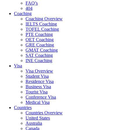
FAQ’s
404
Coaching
Coaching Overview
IELTS Coaching
TOFEL Coaching
PTE Coaching
OET Coaching
GRE Coaching
GMAT Coaching
SAT Coaching
INE Coaching
Visa
Visa Overview
Student Visa
Residence Visa
Business Visa
Tourist Visa
Conference Visa
Medical Visa
Countries
Countries Overview
United States
Australia
Canada