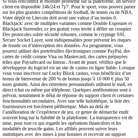
Si vous rencontrez le moindre problème sur la plateforme, un service
client est disponible 24h/24 et 7j/7. Pour le sport, vous pouvez parier
sur les plus grandes compétitions de football, de tennis ou de NBA.
Votre dépôt en Litecoin doit avoir une valeur d’au moins 0.
Blackjack: avec de multiples variantes comme Double Exposure et
Blackjack Surrender, ce jeu gratuit vous invite à défier un croupier.
Des protocoles sobre sécurité robustes, comme le cryptage SSL
Secure Socket Layer, sont indispensables pour prévenir les risques
de fraude ou d’interception des données. Au programme, vous
pourrez utiliser des portefeuilles électroniques comme PayPal, des
cartes de crédit comme Visa ou Mastercard, des cartes prépayées
telles que Paysafecard ou Interac. Avant de jouer, vérifiez que le
développeur du logiciel est un site de casino en ligne fiable. Lorsque
vous vous inscrivez sur Lucky Block casino, vous bénéficiez d’un
bonus de bienvenue de 200 % de bonus jusqu’à 10 000 € plus 50
tours gratuits. Ainsi des entretiens personnalisés utilisent le mail, en
direct tchat ou même par téléphone. Quelques améliorations sont à
prévoir, notamment le délai de réponse du support client et certaines
fonctionnalités secondaires. Avec une telle ludothèque, la liste des
fournisseurs est forcément pléthorique. Mais au delà de
l’amélioration de l’expérience de jeu, ce genre de démarche endit
souvent long sur la fiabilité de la plateforme. La transparence est de
mise, pour tout ce qui regarde les opérations financières et les
modalités de jeux/de gains. Les affiliés peuvent suivre leurs
statistiques avec des mises à jour horaires et recevoir un support