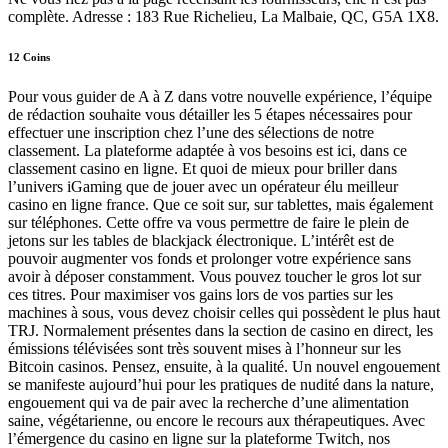
complète. Adresse : 183 Rue Richelieu, La Malbaie, QC, G5A 1X8.
12 Coins
Pour vous guider de A à Z dans votre nouvelle expérience, l’équipe
de rédaction souhaite vous détailler les 5 étapes nécessaires pour
effectuer une inscription chez l’une des sélections de notre
classement. La plateforme adaptée à vos besoins est ici, dans ce
classement casino en ligne. Et quoi de mieux pour briller dans
l’univers iGaming que de jouer avec un opérateur élu meilleur
casino en ligne france. Que ce soit sur, sur tablettes, mais également
sur téléphones. Cette offre va vous permettre de faire le plein de
jetons sur les tables de blackjack électronique. L’intérêt est de
pouvoir augmenter vos fonds et prolonger votre expérience sans
avoir à déposer constamment. Vous pouvez toucher le gros lot sur
ces titres. Pour maximiser vos gains lors de vos parties sur les
machines à sous, vous devez choisir celles qui possèdent le plus haut
TRJ. Normalement présentes dans la section de casino en direct, les
émissions télévisées sont très souvent mises à l’honneur sur les
Bitcoin casinos. Pensez, ensuite, à la qualité. Un nouvel engouement
se manifeste aujourd’hui pour les pratiques de nudité dans la nature,
engouement qui va de pair avec la recherche d’une alimentation
saine, végétarienne, ou encore le recours aux thérapeutiques. Avec
l’émergence du casino en ligne sur la plateforme Twitch, nos