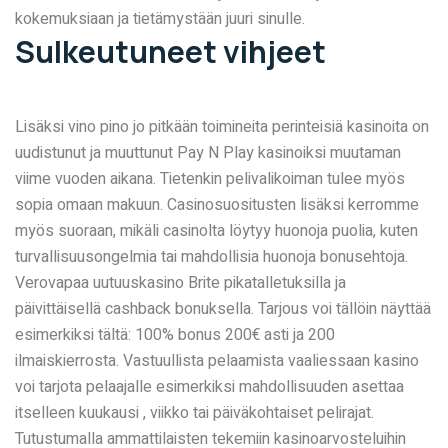
kokemuksiaan ja tietämystään juuri sinulle.
Sulkeutuneet vihjeet
Lisäksi vino pino jo pitkään toimineita perinteisiä kasinoita on
uudistunut ja muuttunut Pay N Play kasinoiksi muutaman
viime vuoden aikana. Tietenkin pelivalikoiman tulee myös
sopia omaan makuun. Casinosuositusten lisäksi kerromme
myös suoraan, mikäli casinolta löytyy huonoja puolia, kuten
turvallisuusongelmia tai mahdollisia huonoja bonusehtoja.
Verovapaa uutuuskasino Brite pikatalletuksilla ja
päivittäisellä cashback bonuksella. Tarjous voi tällöin näyttää
esimerkiksi tältä: 100% bonus 200€ asti ja 200
ilmaiskierrosta. Vastuullista pelaamista vaaliessaan kasino
voi tarjota pelaajalle esimerkiksi mahdollisuuden asettaa
itselleen kuukausi , viikko tai päiväkohtaiset pelirajat.
Tutustumalla ammattilaisten tekemiin kasinoarvosteluihin