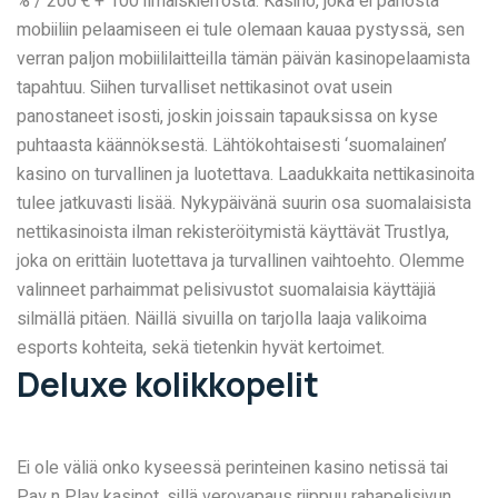
% / 200 € + 100 ilmaiskierrosta. Kasino, joka ei panosta
mobiiliin pelaamiseen ei tule olemaan kauaa pystyssä, sen
verran paljon mobiililaitteilla tämän päivän kasinopelaamista
tapahtuu. Siihen turvalliset nettikasinot ovat usein
panostaneet isosti, joskin joissain tapauksissa on kyse
puhtaasta käännöksestä. Lähtökohtaisesti ‘suomalainen’
kasino on turvallinen ja luotettava. Laadukkaita nettikasinoita
tulee jatkuvasti lisää. Nykypäivänä suurin osa suomalaisista
nettikasinoista ilman rekisteröitymistä käyttävät Trustlya,
joka on erittäin luotettava ja turvallinen vaihtoehto. Olemme
valinneet parhaimmat pelisivustot suomalaisia käyttäjiä
silmällä pitäen. Näillä sivuilla on tarjolla laaja valikoima
esports kohteita, sekä tietenkin hyvät kertoimet.
Deluxe kolikkopelit
Ei ole väliä onko kyseessä perinteinen kasino netissä tai
Pay n Play kasinot, sillä verovapaus riippuu rahapelisivun