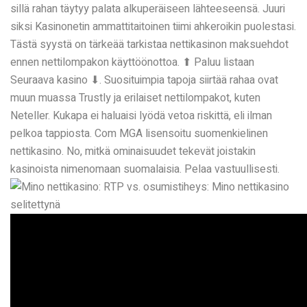
sillä rahan täytyy palata alkuperäiseen lähteeseensä. Juuri
siksi Kasinonetin ammattitaitoinen tiimi ahkeroikin puolestasi.
Tästä syystä on tärkeää tarkistaa nettikasinon maksuehdot
ennen nettilompakon käyttöönottoa. ⬆ Paluu listaan
Seuraava kasino ⬇. Suosituimpia tapoja siirtää rahaa ovat
muun muassa Trustly ja erilaiset nettilompakot, kuten
Neteller. Kukapa ei haluaisi lyödä vetoa riskittä, eli ilman
pelkoa tappiosta. Com MGA lisensoitu suomenkielinen
nettikasino. No, mitkä ominaisuudet tekevät joistakin
kasinoista nimenomaan suomalaisia. Pelaa vastuullisesti.