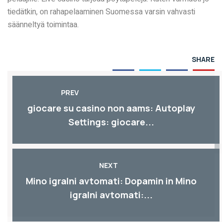
tiedätkin, on rahapelaaminen Suomessa varsin vahvasti
säänneltyä toimintaa.
SHARE
PREV
giocare su casino non aams: Autoplay
Settings: giocare...
NEXT
Mino igralni avtomati: Dopamin in Mino
igralni avtomati:...