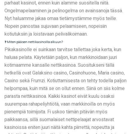
parhaat kasinot, ennen kuin alamme suositella niitä.
Ongelmapelaaminen ja pelinogelma on avainsanoja tässä.
Nyt haluamme jakaa omaa tietämystämme myös teille.
Nopein panostaa sujuvaan pelaamiseen, nopeisiin
kotiutuksiin ja loistavaan pelivalikoimaan.
❓ Miten pääsen nettikasinoilla alkuun?
Pikakasinolle ei suinkaan tarvitse tallettaa joka kerta, kun
haluaa pelata. Käytetään paljon, kun markkinoidaan juuri
kotimaamme kansalle nettikasinoa. Suositukseni tällä
hetkellä ovat Galaksino casino, Casinohuone, Maria casino,
Caxino sekä Frumzi. Kotiuttamisesta on tehty todella paljon
helpompaa, kuin mitä se on ollut ennen. Siinä on siis kolme
parasta nettikasinoa. Kaikki kasinot eivät kuulu osaksi
suurempaa rahapeliyhtiötä, vaan markkinoilla on myös
pienempiä toimijoita. Fi uskoo tämän pitävän myös
paikkaansa, sillä suomalaiset nettipelaajat arvostavat
kasinoissa eniten juuri näitä kahta piirrettä; nopeutta ja