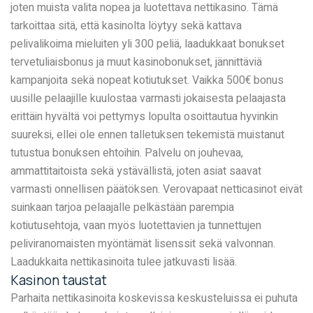
joten muista valita nopea ja luotettava nettikasino. Tämä
tarkoittaa sitä, että kasinolta löytyy sekä kattava
pelivalikoima mieluiten yli 300 peliä, laadukkaat bonukset
tervetuliaisbonus ja muut kasinobonukset, jännittäviä
kampanjoita sekä nopeat kotiutukset. Vaikka 500€ bonus
uusille pelaajille kuulostaa varmasti jokaisesta pelaajasta
erittäin hyvältä voi pettymys lopulta osoittautua hyvinkin
suureksi, ellei ole ennen talletuksen tekemistä muistanut
tutustua bonuksen ehtoihin. Palvelu on jouhevaa,
ammattitaitoista sekä ystävällistä, joten asiat saavat
varmasti onnellisen päätöksen. Verovapaat netticasinot eivät
suinkaan tarjoa pelaajalle pelkästään parempia
kotiutusehtoja, vaan myös luotettavien ja tunnettujen
peliviranomaisten myöntämät lisenssit sekä valvonnan.
Laadukkaita nettikasinoita tulee jatkuvasti lisää.
Kasinon taustat
Parhaita nettikasinoita koskevissa keskusteluissa ei puhuta