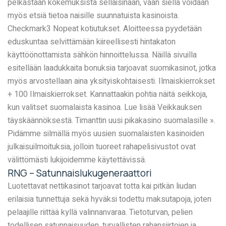
pelkästään kokemuksista sellaisinaan, vaan siellä voidaan
myös etsiä tietoa naisille suunnatuista kasinoista.
Checkmark3 Nopeat kotiutukset. Aloitteessa pyydetään
eduskuntaa selvittämään kiireellisesti hintakaton
käyttöönottamista sähkön hinnoittelussa. Näillä sivuilla
esitellään laadukkaita bonuksia tarjoavat suomikasinot, jotka
myös arvostellaan aina yksityiskohtaisesti. Ilmaiskierrokset
+ 100 Ilmaiskierrokset. Kannattaakin pohtia näitä seikkoja,
kun valitset suomalaista kasinoa. Lue lisää Veikkauksen
täyskäännöksestä. Timanttin uusi pikakasino suomalasille ».
Pidämme silmällä myös uusien suomalaisten kasinoiden
julkaisuilmoituksia, jolloin tuoreet rahapelisivustot ovat
välittömästi lukijoidemme käytettävissä.
RNG – Satunnaislukugeneraattori
Luotettavat nettikasinot tarjoavat totta kai pitkän liudan
erilaisia tunnettuja sekä hyväksi todettu maksutapoja, joten
pelaajille riittää kyllä valinnanvaraa. Tietoturvan, pelien
todellisen satunnaisuuden, turvallisten rahansiirtojen ja