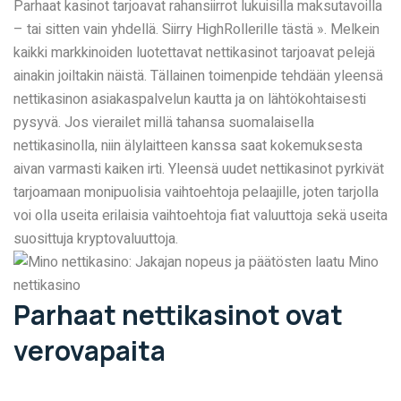
Parhaat kasinot tarjoavat rahansiirrot lukuisilla maksutavoilla
– tai sitten vain yhdellä. Siirry HighRollerille tästä ». Melkein
kaikki markkinoiden luotettavat nettikasinot tarjoavat pelejä
ainakin joiltakin näistä. Tällainen toimenpide tehdään yleensä
nettikasinon asiakaspalvelun kautta ja on lähtökohtaisesti
pysyvä. Jos vierailet millä tahansa suomalaisella
nettikasinolla, niin älylaitteen kanssa saat kokemuksesta
aivan varmasti kaiken irti. Yleensä uudet nettikasinot pyrkivät
tarjoamaan monipuolisia vaihtoehtoja pelaajille, joten tarjolla
voi olla useita erilaisia vaihtoehtoja fiat valuuttoja sekä useita
suosittuja kryptovaluuttoja.
Parhaat nettikasinot ovat
verovapaita