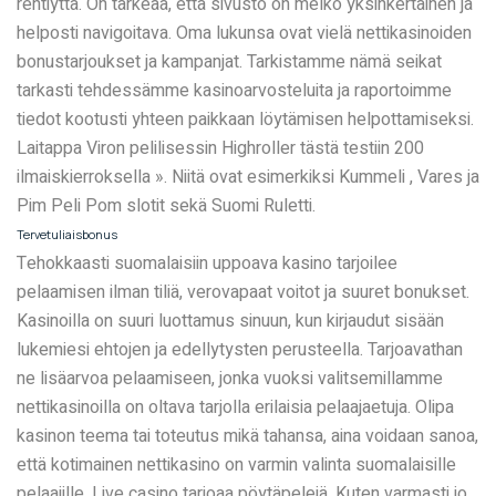
rehtiyttä. On tärkeää, että sivusto on melko yksinkertainen ja
helposti navigoitava. Oma lukunsa ovat vielä nettikasinoiden
bonustarjoukset ja kampanjat. Tarkistamme nämä seikat
tarkasti tehdessämme kasinoarvosteluita ja raportoimme
tiedot kootusti yhteen paikkaan löytämisen helpottamiseksi.
Laitappa Viron pelilisessin Highroller tästä testiin 200
ilmaiskierroksella ». Niitä ovat esimerkiksi Kummeli , Vares ja
Pim Peli Pom slotit sekä Suomi Ruletti.
Tervetuliaisbonus
Tehokkaasti suomalaisiin uppoava kasino tarjoilee
pelaamisen ilman tiliä, verovapaat voitot ja suuret bonukset.
Kasinoilla on suuri luottamus sinuun, kun kirjaudut sisään
lukemiesi ehtojen ja edellytysten perusteella. Tarjoavathan
ne lisäarvoa pelaamiseen, jonka vuoksi valitsemillamme
nettikasinoilla on oltava tarjolla erilaisia pelaajaetuja. Olipa
kasinon teema tai toteutus mikä tahansa, aina voidaan sanoa,
että kotimainen nettikasino on varmin valinta suomalaisille
pelaajille. Live casino tarjoaa pöytäpelejä. Kuten varmasti jo