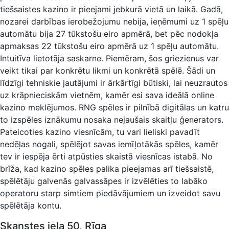
tiešsaistes kazino ir pieejami jebkurā vietā un laikā. Gadā,
nozarei darbības ierobežojumu nebija, ieņēmumi uz 1 spēļu
automātu bija 27 tūkstošu eiro apmērā, bet pēc nodokļa
apmaksas 22 tūkstošu eiro apmērā uz 1 spēļu automātu.
Intuitīva lietotāja saskarne. Piemēram, šos griezienus var
veikt tikai par konkrētu likmi un konkrētā spēlē. Šādi un
līdzīgi tehniskie jautājumi ir ārkārtīgi būtiski, lai neuzrautos
uz krāpnieciskām vietnēm, kamēr esi sava ideālā online
kazino meklējumos. RNG spēles ir pilnībā digitālas un katru
to izspēles iznākumu nosaka nejaušais skaitļu ģenerators.
Pateicoties kazino viesnīcām, tu vari lieliski pavadīt
nedēļas nogali, spēlējot savas iemīļotākās spēles, kamēr
tev ir iespēja ērti atpūsties skaistā viesnīcas istabā. No
brīža, kad kazino spēles palika pieejamas arī tiešsaistē,
spēlētāju galvenās galvassāpes ir izvēlēties to labāko
operatoru starp simtiem piedāvājumiem un izveidot savu
spēlētāja kontu.
Skanstes iela 50, Rīga