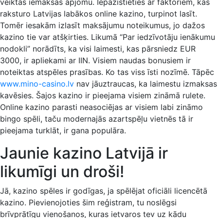
veiktās iemaksas apjomu. Iepazīstieties ar faktoriem, kas
raksturo Latvijas labākos online kazino, turpinot lasīt.
Tomēr iesakām izlasīt maksājumu noteikumus, jo dažos
kazino tie var atšķirties. Likumā “Par iedzīvotāju ienākumu
nodokli” norādīts, ka visi laimesti, kas pārsniedz EUR
3000, ir apliekami ar IIN. Visiem naudas bonusiem ir
noteiktas atspēles prasības. Ko tas viss īsti nozīmē. Tāpēc
www.mino-casino.lv
nav jāuztraucas, ka laimestu izmaksas
kavēsies. Šajos kazino ir pieejama visiem zināmā rulete.
Online kazino parasti neasociējas ar visiem labi zināmo
bingo spēli, taču modernajās azartspēļu vietnēs tā ir
pieejama turklāt, ir gana populāra.
Jaunie kazino Latvijā ir
likumīgi un droši!
Jā, kazino spēles ir godīgas, ja spēlējat oficiāli licencētā
kazino. Pievienojoties šim reģistram, tu noslēgsi
brīvprātīgu vienošanos, kuras ietvaros tev uz kādu