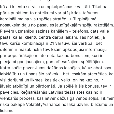
Kā arī klientu servisu un apkalpošanas kvalitāti. Tikai par
pāris punktiem to noteikumi var atšķirties, taču tas
kardināli maina visu spēles stratēģiju. Turpinājumā
nosauksim daļu no pasaules jaudīgākajām spēļu ražotājām.
Pievērs uzmanību saziņas kanāliem – telefons, čats vai e
pasts, kā arī klientu centra darba laikam. Tas notiek, ja
tavu kāršu kombinācija ir 21 vai tuvu šai vērtībai, bet
dīlerim ir mazāk nekā tev. Esam apkopojuši informāciju
par populārākajiem interneta kazino bonusiem, kuri ir
pieejami gan jaunajiem, gan arī esošajiem spēlētājiem.
Katra spēle paver Jums dažādas iespējas, kā uzlabot savu
labklājību un finansiālo stāvokli, bet iesakām atcerēties, ka
visi darījumi un likmes, kas tiek veikti online kazino, ir
jāveic atbildīgi un pārdomāti. Ja spēlē ir šis bonuss, tev ir
paveicies. Reģistrēšanās Latvijas tiešsaistes kazino ir
vienkāršs process, kas ietver dažus galvenos soļus. Tikmēr
riska pakāpe Volatility/variance nosaka uzvaru biežumu un
lielumu.