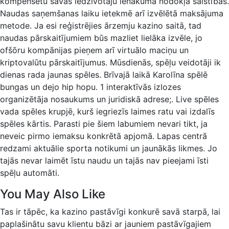
kompensētu savas iedzīvotāju ienākuma nodokļa saistības.
Naudas saņemšanas laiku ietekmē arī izvēlētā maksājuma
metode. Ja esi reģistrējies ārzemju kazino saitā, tad
naudas pārskaitījumiem būs mazliet lielāka izvēle, jo
ofšōru kompānijas pieņem arī virtuālo maciņu un
kriptovalūtu pārskaitījumus. Mūsdienās, spēļu veidotāji ik
dienas rada jaunas spēles. Brīvajā laikā Karolīna spēlē
bungas un dejo hip hopu. 1 interaktīvās izlozes
organizētāja nosaukums un juridiskā adrese;. Live spēles
vada spēles krupjē, kurš iegriezīs laimes ratu vai izdalīs
spēles kārtis. Parasti pie šiem labumiem nevari tikt, ja
neveic pirmo iemaksu konkrētā apjomā. Lapas centrā
redzami aktuālie sporta notikumi un jaunākās likmes. Jo
tajās nevar laimēt īstu naudu un tajās nav pieejami īsti
spēļu automāti.
You May Also Like
Tas ir tāpēc, ka kazino pastāvīgi konkurē savā starpā, lai
paplašinātu savu klientu bāzi ar jauniem pastāvīgajiem