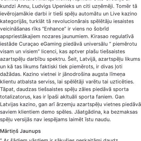
kundzi Annu, Ludvigs Upenieks un citi uzņēmēji. Tomēr tā
ievērojamākie darbi ir tieši spēļu automātu un Live kazino
kategorijās, turklāt tā revolucionārais spēlētāju iesaistes
veicināšanas rīks “Enhance” ir viens no šobrīd
apspriestākajiem nozares jaunumiem. Kirasao regulatīvā
iestāde Curaçao eGaming piedāvā universālu ” piemērotu
visam un visiem” licenci, kas aptver plašu tiešsaistes
azartspēļu darbību spektru. Šeit, Latvijā, azartspēļu likums
un kā tas likums faktiski tiek piemērots, ir divas ļoti
dažādas. Kazino vietnei ir jānodrošina augsta līmeņa
klientu atbalsta serviss, lai spēlētāji varētu tai uzticēties.
Tāpat, daudzas tiešsaistes spēļu zāles piedāvā sporta
totalizatorus, kas ir īpaši akltuāli sporta faniem. Gan
Latvijas kazino, gan arī ārzemju azartspēļu vietnes piedāvā
saviem klientiem demo spēles. Jāatgādina, ka bezmaksas
spēļu versijās nav iespējams laimēt īstu naudu.
Mārtiņš Jaunups
” Ar šādiem vārdiem ir sākušies neskaitāmi daudz