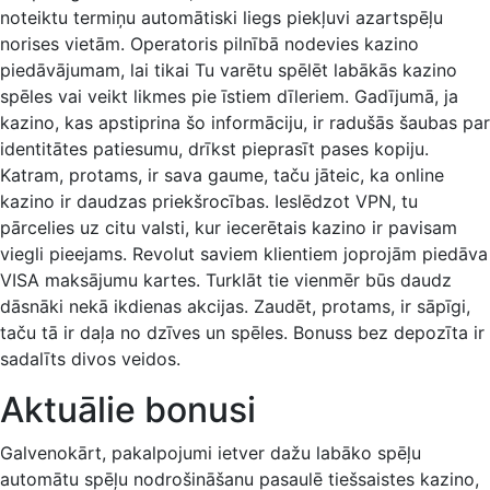
noteiktu termiņu automātiski liegs piekļuvi azartspēļu
norises vietām. Operatoris pilnībā nodevies kazino
piedāvājumam, lai tikai Tu varētu spēlēt labākās kazino
spēles vai veikt likmes pie īstiem dīleriem. Gadījumā, ja
kazino, kas apstiprina šo informāciju, ir radušās šaubas par
identitātes patiesumu, drīkst pieprasīt pases kopiju.
Katram, protams, ir sava gaume, taču jāteic, ka online
kazino ir daudzas priekšrocības. Ieslēdzot VPN, tu
pārcelies uz citu valsti, kur iecerētais kazino ir pavisam
viegli pieejams. Revolut saviem klientiem joprojām piedāva
VISA maksājumu kartes. Turklāt tie vienmēr būs daudz
dāsnāki nekā ikdienas akcijas. Zaudēt, protams, ir sāpīgi,
taču tā ir daļa no dzīves un spēles. Bonuss bez depozīta ir
sadalīts divos veidos.
Aktuālie bonusi
Galvenokārt, pakalpojumi ietver dažu labāko spēļu
automātu spēļu nodrošināšanu pasaulē tiešsaistes kazino,