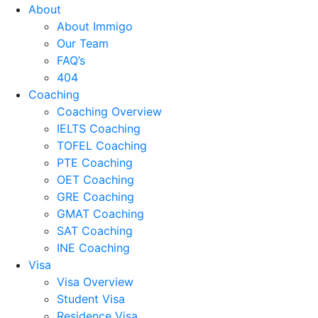
About
About Immigo
Our Team
FAQ’s
404
Coaching
Coaching Overview
IELTS Coaching
TOFEL Coaching
PTE Coaching
OET Coaching
GRE Coaching
GMAT Coaching
SAT Coaching
INE Coaching
Visa
Visa Overview
Student Visa
Residence Visa