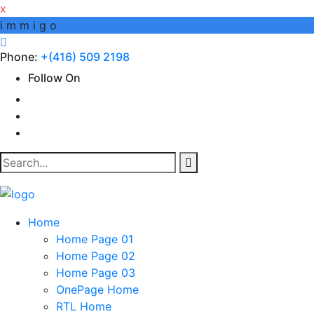
x
i
m
m
i
g
o
Phone:
+(416) 509 2198
Follow On
Home
Home Page 01
Home Page 02
Home Page 03
OnePage Home
RTL Home