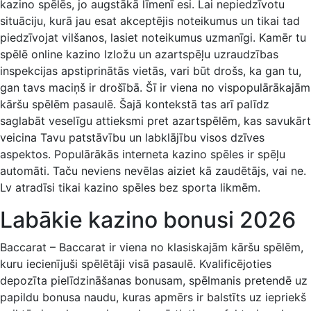
kazino spēlēs, jo augstākā līmenī esi. Lai nepiedzīvotu
situāciju, kurā jau esat akceptējis noteikumus un tikai tad
piedzīvojat vilšanos, lasiet noteikumus uzmanīgi. Kamēr tu
spēlē online kazino Izložu un azartspēļu uzraudzības
inspekcijas apstiprinātās vietās, vari būt drošs, ka gan tu,
gan tavs maciņš ir drošībā. Šī ir viena no vispopulārākajām
kāršu spēlēm pasaulē. Šajā kontekstā tas arī palīdz
saglabāt veselīgu attieksmi pret azartspēlēm, kas savukārt
veicina Tavu patstāvību un labklājību visos dzīves
aspektos. Populārākās interneta kazino spēles ir spēļu
automāti. Taču neviens nevēlas aiziet kā zaudētājs, vai ne.
Lv atradīsi tikai kazino spēles bez sporta likmēm.
Labākie kazino bonusi 2026
Baccarat – Baccarat ir viena no klasiskajām kāršu spēlēm,
kuru iecienījuši spēlētāji visā pasaulē. Kvalificējoties
depozīta pielīdzināšanas bonusam, spēlmanis pretendē uz
papildu bonusa naudu, kuras apmērs ir balstīts uz iepriekš