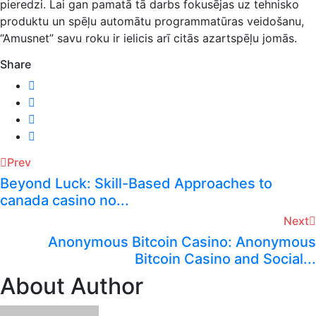
pieredzi. Lai gan pamatā tā darbs fokusējas uz tehnisko
produktu un spēļu automātu programmatūras veidošanu,
“Amusnet” savu roku ir ielicis arī citās azartspēļu jomās.
Share
Prev
Beyond Luck: Skill-Based Approaches to
canada casino no...
Next
Anonymous Bitcoin Casino: Anonymous
Bitcoin Casino and Social...
About Author