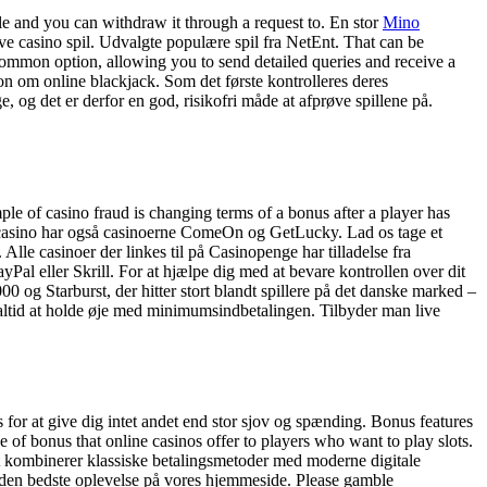
e and you can withdraw it through a request to. En stor
Mino
ive casino spil. Udvalgte populære spil fra NetEnt. That can be
 common option, allowing you to send detailed queries and receive a
on om online blackjack. Som det første kontrolleres deres
, og det er derfor en god, risikofri måde at afprøve spillene på.
ple of casino fraud is changing terms of a bonus after a player has
e casino har også casinoerne ComeOn og GetLucky. Lad os tage et
lle casinoer der linkes til på Casinopenge har tilladelse fra
al eller Skrill. For at hjælpe dig med at bevare kontrollen over dit
0 og Starburst, der hitter stort blandt spillere på det danske marked –
ltid at holde øje med minimumsindbetalingen. Tilbyder man live
s for at give dig intet andet end stor sjov og spænding. Bonus features
of bonus that online casinos offer to players who want to play slots.
et kombinerer klassiske betalingsmetoder med moderne digitale
år den bedste oplevelse på vores hjemmeside. Please gamble