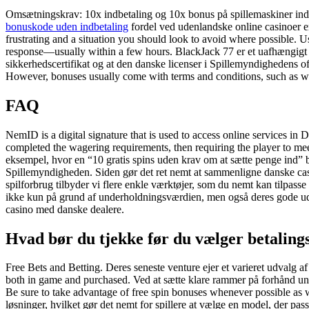
Omsætningskrav: 10x indbetaling og 10x bonus på spillemaskiner inden
bonuskode uden indbetaling
fordel ved udenlandske online casinoer er 
frustrating and a situation you should look to avoid where possible. U
response—usually within a few hours. BlackJack 77 er et uafhængigt we
sikkerhedscertifikat og at den danske licenser i Spillemyndighedens off
However, bonuses usually come with terms and conditions, such as wa
FAQ
NemID is a digital signature that is used to access online services in
completed the wagering requirements, then requiring the player to m
eksempel, hvor en “10 gratis spins uden krav om at sætte penge ind” bo
Spillemyndigheden. Siden gør det ret nemt at sammenligne danske casin
spilforbrug tilbyder vi flere enkle værktøjer, som du nemt kan tilpasse
ikke kun på grund af underholdningsværdien, men også deres gode ud
casino med danske dealere.
Hvad bør du tjekke før du vælger betalin
Free Bets and Betting. Deres seneste venture ejer et varieret udvalg af
both in game and purchased. Ved at sætte klare rammer på forhånd undg
Be sure to take advantage of free spin bonuses whenever possible as 
løsninger, hvilket gør det nemt for spillere at vælge en model, der pa