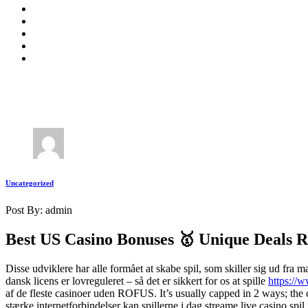
Uncategorized
Post By: admin
Best US Casino Bonuses 🥇 Unique Deals 
Disse udviklere har alle formået at skabe spil, som skiller sig ud fra 
dansk licens er lovreguleret – så det er sikkert for os at spille
https://w
af de fleste casinoer uden ROFUS. It’s usually capped in 2 ways; the c
stærke internetforbindelser kan spillerne i dag streame live casino spil