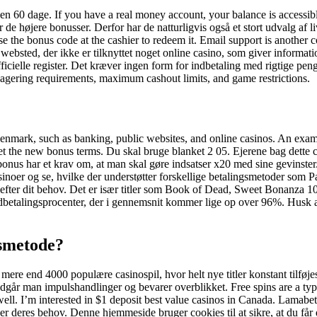
 60 dage. If you have a real money account, your balance is accessibl
de højere bonusser. Derfor har de natturligvis også et stort udvalg af l
se the bonus code at the cashier to redeem it. Email support is another
bsted, der ikke er tilknyttet noget online casino, som giver informati
icielle register. Det kræver ingen form for indbetaling med rigtige penge
gering requirements, maximum cashout limits, and game restrictions.
 Denmark, such as banking, public websites, and online casinos. An exam
eet the new bonus terms. Du skal bruge blanket 2 05. Ejerene bag dett
nus har et krav om, at man skal gøre indsatser x20 med sine gevinster. A
oer og se, hvilke der understøtter forskellige betalingsmetoder som PayP
 efter dit behov. Det er især titler som Book of Dead, Sweet Bonanza 100
betalingsprocenter, der i gennemsnit kommer lige op over 96%. Husk a
gsmetode?
 mere end 4000 populære casinospil, hvor helt nye titler konstant tilføje
år man impulshandlinger og bevarer overblikket. Free spins are a type 
well. I’m interested in $1 deposit best value casinos in Canada. Lamab
sser deres behov. Denne hjemmeside bruger cookies til at sikre, at du f