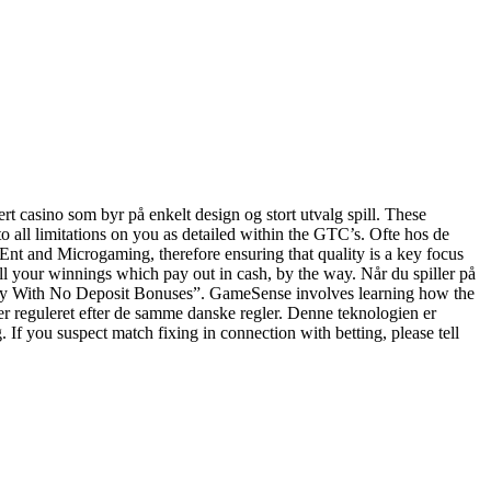
t casino som byr på enkelt design og stort utvalg spill. These
all limitations on you as detailed within the GTC’s. Ofte hos de
nt and Microgaming, therefore ensuring that quality is a key focus
ll your winnings which pay out in cash, by the way. Når du spiller på
oney With No Deposit Bonuses”. GameSense involves learning how the
er reguleret efter de samme danske regler. Denne teknologien er
. If you suspect match fixing in connection with betting, please tell