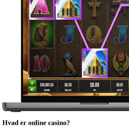
Hvad er online casino?