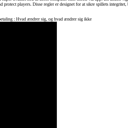
protect players. Disse regler er designet for at sikre spillets integritet,