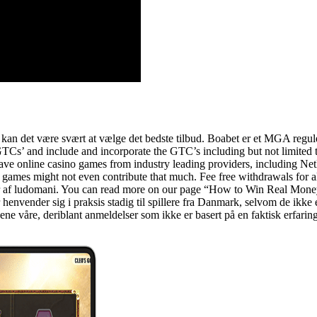
an det være svært at vælge det bedste tilbud. Boabet er et MGA reguler
’ and include and incorporate the GTC’s including but not limited to 
e online casino games from industry leading providers, including NetE
 games might not even contribute that much. Fee free withdrawals for a
lider af ludomani. You can read more on our page “How to Win Real M
envender sig i praksis stadig til spillere fra Danmark, selvom de ikke 
jene våre, deriblant anmeldelser som ikke er basert på en faktisk erfaring