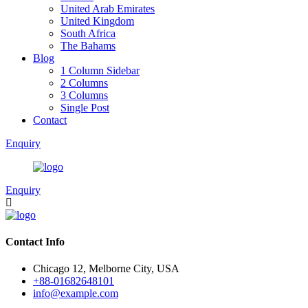
United Arab Emirates
United Kingdom
South Africa
The Bahams
Blog
1 Column Sidebar
2 Columns
3 Columns
Single Post
Contact
Enquiry
Enquiry
Contact Info
Chicago 12, Melborne City, USA
+88-01682648101
info@example.com