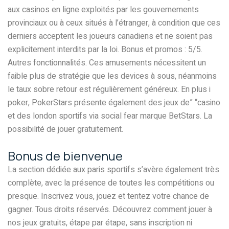
aux casinos en ligne exploités par les gouvernements
provinciaux ou à ceux situés à l’étranger, à condition que ces
derniers acceptent les joueurs canadiens et ne soient pas
explicitement interdits par la loi. Bonus et promos : 5/5.
Autres fonctionnalités. Ces amusements nécessitent un
faible plus de stratégie que les devices à sous, néanmoins
le taux sobre retour est régulièrement généreux. En plus i
poker, PokerStars présente également des jeux de” “casino
et des london sportifs via social fear marque BetStars. La
possibilité de jouer gratuitement.
Bonus de bienvenue
La section dédiée aux paris sportifs s’avère également très
complète, avec la présence de toutes les compétitions ou
presque. Inscrivez vous, jouez et tentez votre chance de
gagner. Tous droits réservés. Découvrez comment jouer à
nos jeux gratuits, étape par étape, sans inscription ni