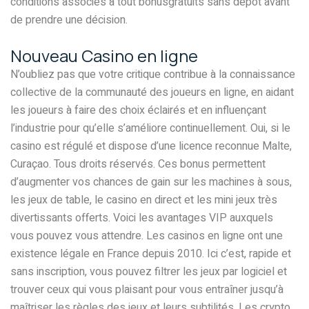
conditions associés à tout bonusgratuits sans depot avant
de prendre une décision.
Nouveau Casino en ligne
N’oubliez pas que votre critique contribue à la connaissance
collective de la communauté des joueurs en ligne, en aidant
les joueurs à faire des choix éclairés et en influençant
l’industrie pour qu’elle s’améliore continuellement. Oui, si le
casino est régulé et dispose d’une licence reconnue Malte,
Curaçao. Tous droits réservés. Ces bonus permettent
d’augmenter vos chances de gain sur les machines à sous,
les jeux de table, le casino en direct et les mini jeux très
divertissants offerts. Voici les avantages VIP auxquels
vous pouvez vous attendre. Les casinos en ligne ont une
existence légale en France depuis 2010. Ici c’est, rapide et
sans inscription, vous pouvez filtrer les jeux par logiciel et
trouver ceux qui vous plaisant pour vous entraîner jusqu’à
maîtriser les règles des jeux et leurs subtilités. Les crypto