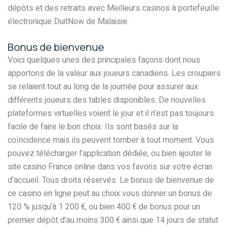
dépôts et des retraits avec Meilleurs casinos à portefeuille
électronique DuitNow de Malaisie.
Bonus de bienvenue
Voici quelques unes des principales façons dont nous
apportons de la valeur aux joueurs canadiens. Les croupiers
se relaient tout au long de la journée pour assurer aux
différents joueurs des tables disponibles. De nouvelles
plateformes virtuelles voient le jour et il n’est pas toujours
facile de faire le bon choix. Ils sont basés sur la
coïncidence mais ils peuvent tomber à tout moment. Vous
pouvez télécharger l’application dédiée, ou bien ajouter le
site casino France online dans vos favoris sur votre écran
d’accueil. Tous droits réservés. Le bonus de bienvenue de
ce casino en ligne peut au choix vous donner un bonus de
120 % jusqu’à 1 200 €, ou bien 400 € de bonus pour un
premier dépôt d’au moins 300 € ainsi que 14 jours de statut