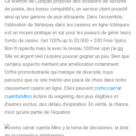
Ce licencié de Curaçao propose des solutions de sécurité
de pointe, des bonus compétitifs, un service client proactif
ainsi qu’une gamme de jeux attrayante. Dans l’ensemble,
l’utilisation de Neterpay dans les casinos en ligne tchèques
est un moyen pratique et sûr pour les joueurs de gérer leurs
fonds de casino. Get 100% up to $3,000 + 200 Free Spins.
Bon tt reperdu mais la avec le niveau 100free spin j’ai gg
58e en argent réel j’espère pouvoir gagner un peu. Bien que
certains aspects méritent une amélioration notamment
l’offre promotionnelle qui manque de diversité, nous
pensons que ce site mérite une place de choix dans notre
classement casino en ligne. Elles peuvent
como cerrar
cuenta Mino
inclure du wagering, des jeux éligibles et
d’autres exclus, des délais d’expiration. En vérité, la chance
n’est qu’une partie de l’équation.