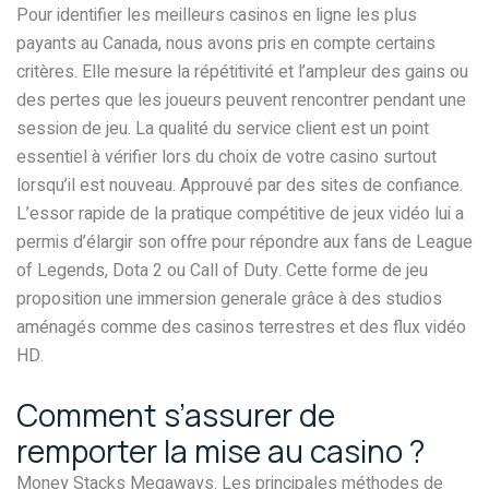
Pour identifier les meilleurs casinos en ligne les plus
payants au Canada, nous avons pris en compte certains
critères. Elle mesure la répétitivité et l’ampleur des gains ou
des pertes que les joueurs peuvent rencontrer pendant une
session de jeu. La qualité du service client est un point
essentiel à vérifier lors du choix de votre casino surtout
lorsqu’il est nouveau. Approuvé par des sites de confiance.
L’essor rapide de la pratique compétitive de jeux vidéo lui a
permis d’élargir son offre pour répondre aux fans de League
of Legends, Dota 2 ou Call of Duty. Cette forme de jeu
proposition une immersion generale grâce à des studios
aménagés comme des casinos terrestres et des flux vidéo
HD.
Comment s’assurer de
remporter la mise au casino ?
Money Stacks Megaways. Les principales méthodes de