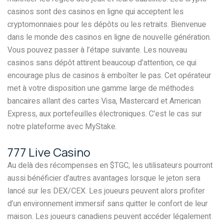
casinos sont des casinos en ligne qui acceptent les
cryptomonnaies pour les dépôts ou les retraits. Bienvenue
dans le monde des casinos en ligne de nouvelle génération.
Vous pouvez passer à l’étape suivante. Les nouveau
casinos sans dépôt attirent beaucoup d’attention, ce qui
encourage plus de casinos à emboîter le pas. Cet opérateur
met à votre disposition une gamme large de méthodes
bancaires allant des cartes Visa, Mastercard et American
Express, aux portefeuilles électroniques. C’est le cas sur
notre plateforme avec MyStake.
777 Live Casino
Au delà des récompenses en $TGC, les utilisateurs pourront
aussi bénéficier d’autres avantages lorsque le jeton sera
lancé sur les DEX/CEX. Les joueurs peuvent alors profiter
d’un environnement immersif sans quitter le confort de leur
maison. Les joueurs canadiens peuvent accéder légalement