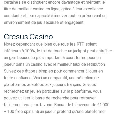
certaines se distinguent encore davantage et méritent le
titre de meilleur casino en ligne, grâce à leur excellence
constante et leur capacité à innover tout en préservant un
environnement de jeu sécurisé et engageant.
Cresus Casino
Notez cependant que, bien que tous les RTP soient
inférieurs à 100%, le fait de toucher un jackpot peut entraîner
un gain beaucoup plus important à court terme pour un
joueur dans un casino avec le meilleur taux de rétribution.
Suivez ces étapes simples pour commencer à jouer en
toute confiance. Voici un comparatif, une sélection de
plateformes adaptées aux joueurs français. Si vous
recherchez un jeu en particulier sur la plateforme, vous
pouvez utiliser la barre de recherche pour retrouver
facilement vos jeux favoris. Bonus de bienvenue de €1,000
+ 100 free spins. Si un joueur prétend qu’une plateforme