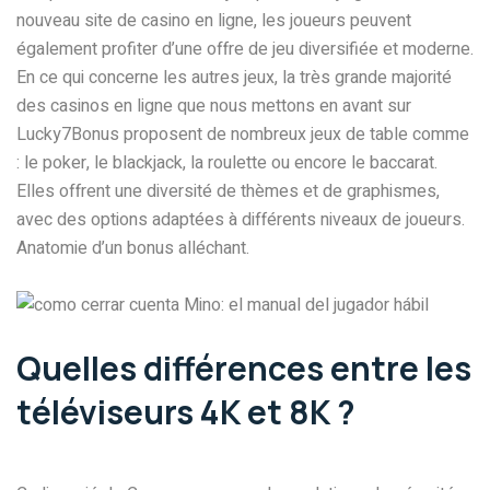
nouveau site de casino en ligne, les joueurs peuvent
également profiter d’une offre de jeu diversifiée et moderne.
En ce qui concerne les autres jeux, la très grande majorité
des casinos en ligne que nous mettons en avant sur
Lucky7Bonus proposent de nombreux jeux de table comme
: le poker, le blackjack, la roulette ou encore le baccarat.
Elles offrent une diversité de thèmes et de graphismes,
avec des options adaptées à différents niveaux de joueurs.
Anatomie d’un bonus alléchant.
Quelles différences entre les
téléviseurs 4K et 8K ?