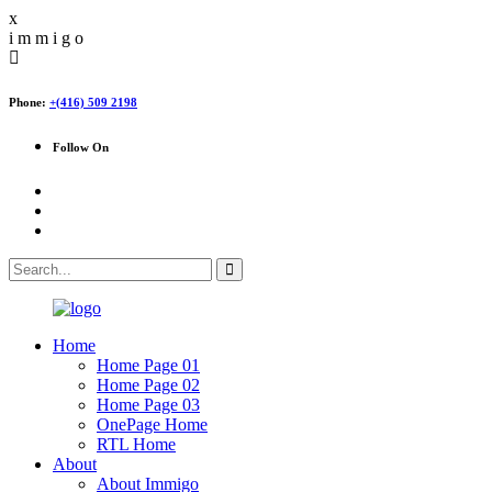
x
i
m
m
i
g
o
Phone:
+(416) 509 2198
Follow On
Home
Home Page 01
Home Page 02
Home Page 03
OnePage Home
RTL Home
About
About Immigo