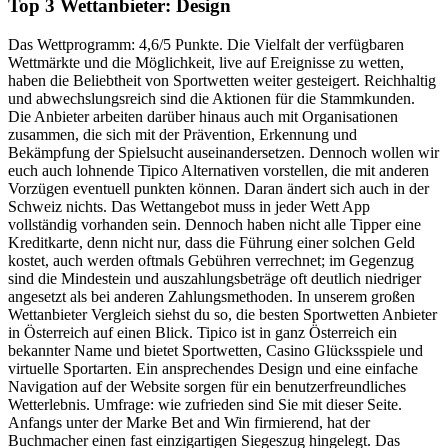
Top 3 Wettanbieter: Design
Das Wettprogramm: 4,6/5 Punkte. Die Vielfalt der verfügbaren
Wettmärkte und die Möglichkeit, live auf Ereignisse zu wetten,
haben die Beliebtheit von Sportwetten weiter gesteigert. Reichhaltig
und abwechslungsreich sind die Aktionen für die Stammkunden.
Die Anbieter arbeiten darüber hinaus auch mit Organisationen
zusammen, die sich mit der Prävention, Erkennung und
Bekämpfung der Spielsucht auseinandersetzen. Dennoch wollen wir
euch auch lohnende Tipico Alternativen vorstellen, die mit anderen
Vorzügen eventuell punkten können. Daran ändert sich auch in der
Schweiz nichts. Das Wettangebot muss in jeder Wett App
vollständig vorhanden sein. Dennoch haben nicht alle Tipper eine
Kreditkarte, denn nicht nur, dass die Führung einer solchen Geld
kostet, auch werden oftmals Gebühren verrechnet; im Gegenzug
sind die Mindestein und auszahlungsbeträge oft deutlich niedriger
angesetzt als bei anderen Zahlungsmethoden. In unserem großen
Wettanbieter Vergleich siehst du so, die besten Sportwetten Anbieter
in Österreich auf einen Blick. Tipico ist in ganz Österreich ein
bekannter Name und bietet Sportwetten, Casino Glücksspiele und
virtuelle Sportarten. Ein ansprechendes Design und eine einfache
Navigation auf der Website sorgen für ein benutzerfreundliches
Wetterlebnis. Umfrage: wie zufrieden sind Sie mit dieser Seite.
Anfangs unter der Marke Bet and Win firmierend, hat der
Buchmacher einen fast einzigartigen Siegeszug hingelegt. Das