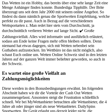
Das Wetten ist ein Hobby, das bereits über eine sehr lange Zeit eine
Menge Anhänger finden konnte. Bundesliga Tipphilfe. Der Brite
überzeugt uns seit dem Jahr 2000 mit seinem online Angebot. So
findest du dann nämlich genau die Sportwetten Empfehlung, welche
perfekt zu dir passt. Auch in Bezug auf die verschiedenen
Wettsportarten z. Man redet hier stets vom Durchschnitt, ja
durchschnittlich verlieren Wetter auf lange Sicht. ✔️ Große
Zahlungsvielfalt. Alles wird informativ und ausführlich erläutert,
sodass am Ende keine Fragen mehr offen bleiben sollten. Denn
niemand hat etwas dagegen, sich mit Wetten nebenbei sein
Guthaben aufzustocken. Im Wettbüro ist das nicht möglich, also
schaut Euch online um. Wetten Online Schweiz sind in den letzten
Jahren auf der ganzen Welt immer beliebter geworden, so auch in
der Schweiz.
Es wartet eine große Vielfalt an
Zahlungsmöglichkeiten
Diese werden in den Bonusbedingungen erwähnt. Im folgenden
Abschnitt haben wir dir die Vorteile der Cash Out Wetten
zusammengefasst. Ansonsten steigt die Frustration schließlich
schnell. Wir bei MyWettanbieter betrachten alle Wettanbieter, die 4
Jahre alt oder jünger sind als neue Wettanbieter. DailySpins
Sportwetten. Ihr Gerät erlaubt uns derzeit leider nicht, die