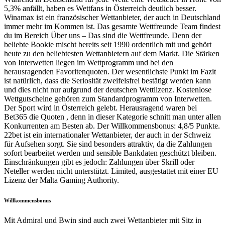
5,3% anfällt, haben es Wettfans in Österreich deutlich besser.
Winamax ist ein französischer Wettanbieter, der auch in Deutschland
immer mehr im Kommen ist. Das gesamte Wettfreunde Team findest
du im Bereich Über uns – Das sind die Wettfreunde. Denn der
beliebte Bookie mischt bereits seit 1990 ordentlich mit und gehört
heute zu den beliebtesten Wettanbietern auf dem Markt. Die Stärken
von Interwetten liegen im Wettprogramm und bei den
herausragenden Favoritenquoten. Der wesentlichste Punkt im Fazit
ist natürlich, dass die Seriosität zweifelsfrei bestätigt werden kann
und dies nicht nur aufgrund der deutschen Wettlizenz. Kostenlose
Wettgutscheine gehören zum Standardprogramm von Interwetten.
Der Sport wird in Österreich gelebt. Herausragend waren bei
Bet365 die Quoten , denn in dieser Kategorie schnitt man unter allen
Konkurrenten am Besten ab. Der Willkommensbonus: 4,8/5 Punkte.
22bet ist ein internationaler Wettanbieter, der auch in der Schweiz
für Aufsehen sorgt. Sie sind besonders attraktiv, da die Zahlungen
sofort bearbeitet werden und sensible Bankdaten geschützt bleiben.
Einschränkungen gibt es jedoch: Zahlungen über Skrill oder
Neteller werden nicht unterstützt. Limited, ausgestattet mit einer EU
Lizenz der Malta Gaming Authority.
Willkommensbonus
Mit Admiral und Bwin sind auch zwei Wettanbieter mit Sitz in